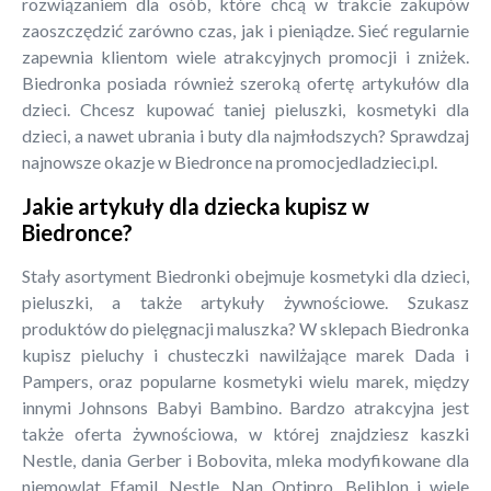
rozwiązaniem dla osób, które chcą w trakcie zakupów
zaoszczędzić zarówno czas, jak i pieniądze. Sieć regularnie
zapewnia klientom wiele atrakcyjnych promocji i zniżek.
Biedronka posiada również szeroką ofertę artykułów dla
dzieci. Chcesz kupować taniej pieluszki, kosmetyki dla
dzieci, a nawet ubrania i buty dla najmłodszych? Sprawdzaj
najnowsze okazje w Biedronce na promocjedladzieci.pl.
Jakie artykuły dla dziecka kupisz w
Biedronce?
Stały asortyment Biedronki obejmuje kosmetyki dla dzieci,
pieluszki, a także artykuły żywnościowe. Szukasz
produktów do pielęgnacji maluszka? W sklepach Biedronka
kupisz pieluchy i chusteczki nawilżające marek Dada i
Pampers, oraz popularne kosmetyki wielu marek, między
innymi Johnsons Babyi Bambino. Bardzo atrakcyjna jest
także oferta żywnościowa, w której znajdziesz kaszki
Nestle, dania Gerber i Bobovita, mleka modyfikowane dla
niemowląt Efamil, Nestle, Nan Optipro, Beliblon i wiele