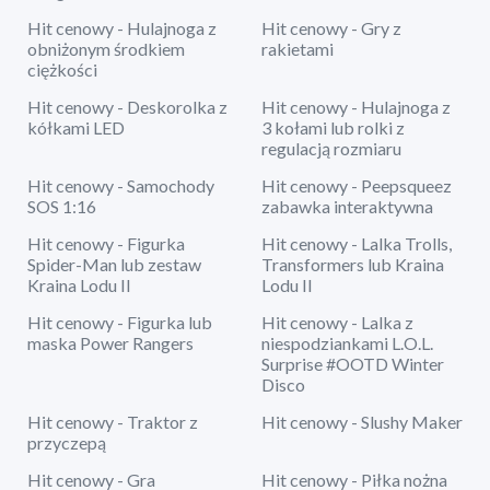
Hit cenowy - Hulajnoga z
Hit cenowy - Gry z
obniżonym środkiem
rakietami
ciężkości
Hit cenowy - Deskorolka z
Hit cenowy - Hulajnoga z
kółkami LED
3 kołami lub rolki z
regulacją rozmiaru
Hit cenowy - Samochody
Hit cenowy - Peepsqueez
SOS 1:16
zabawka interaktywna
Hit cenowy - Figurka
Hit cenowy - Lalka Trolls,
Spider-Man lub zestaw
Transformers lub Kraina
Kraina Lodu II
Lodu II
Hit cenowy - Figurka lub
Hit cenowy - Lalka z
maska Power Rangers
niespodziankami L.O.L.
Surprise #OOTD Winter
Disco
Hit cenowy - Traktor z
Hit cenowy - Slushy Maker
przyczepą
Hit cenowy - Gra
Hit cenowy - Piłka nożna