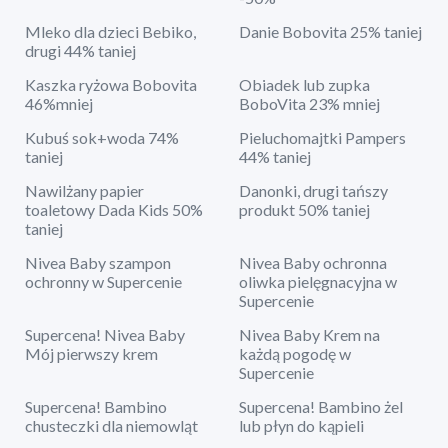
Mleko dla dzieci Bebiko,
Danie Bobovita 25% taniej
drugi 44% taniej
Kaszka ryżowa Bobovita
Obiadek lub zupka
46%mniej
BoboVita 23% mniej
Kubuś sok+woda 74%
Pieluchomajtki Pampers
taniej
44% taniej
Nawilżany papier
Danonki, drugi tańszy
toaletowy Dada Kids 50%
produkt 50% taniej
taniej
Nivea Baby szampon
Nivea Baby ochronna
ochronny w Supercenie
oliwka pielęgnacyjna w
Supercenie
Supercena! Nivea Baby
Nivea Baby Krem na
Mój pierwszy krem
każdą pogodę w
Supercenie
Supercena! Bambino
Supercena! Bambino żel
chusteczki dla niemowląt
lub płyn do kąpieli