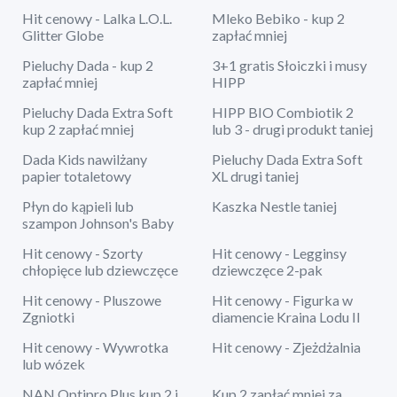
Hit cenowy - Lalka L.O.L.
Mleko Bebiko - kup 2
Glitter Globe
zapłać mniej
Pieluchy Dada - kup 2
3+1 gratis Słoiczki i musy
zapłać mniej
HIPP
Pieluchy Dada Extra Soft
HIPP BIO Combiotik 2
kup 2 zapłać mniej
lub 3 - drugi produkt taniej
Dada Kids nawilżany
Pieluchy Dada Extra Soft
papier totaletowy
XL drugi taniej
Płyn do kąpieli lub
Kaszka Nestle taniej
szampon Johnson's Baby
Hit cenowy - Szorty
Hit cenowy - Legginsy
chłopięce lub dziewczęce
dziewczęce 2-pak
Hit cenowy - Pluszowe
Hit cenowy - Figurka w
Zgniotki
diamencie Kraina Lodu II
Hit cenowy - Wywrotka
Hit cenowy - Zjeżdżalnia
lub wózek
NAN Optipro Plus kup 2 i
Kup 2 zapłać mniej za