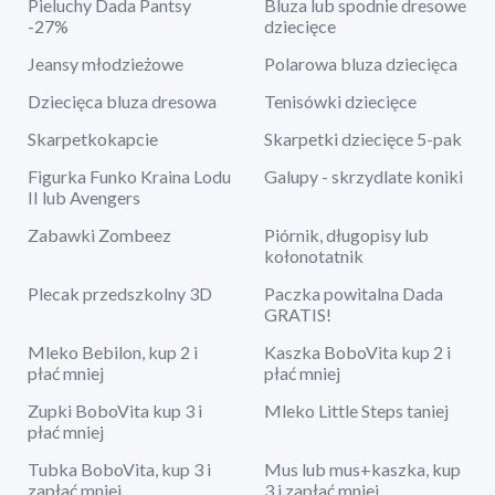
Pieluchy Dada Pantsy
Bluza lub spodnie dresowe
-27%
dziecięce
Jeansy młodzieżowe
Polarowa bluza dziecięca
Dziecięca bluza dresowa
Tenisówki dziecięce
Skarpetkokapcie
Skarpetki dziecięce 5-pak
Figurka Funko Kraina Lodu
Galupy - skrzydlate koniki
II lub Avengers
Zabawki Zombeez
Piórnik, długopisy lub
kołonotatnik
Plecak przedszkolny 3D
Paczka powitalna Dada
GRATIS!
Mleko Bebilon, kup 2 i
Kaszka BoboVita kup 2 i
płać mniej
płać mniej
Zupki BoboVita kup 3 i
Mleko Little Steps taniej
płać mniej
Tubka BoboVita, kup 3 i
Mus lub mus+kaszka, kup
zapłać mniej
3 i zapłać mniej