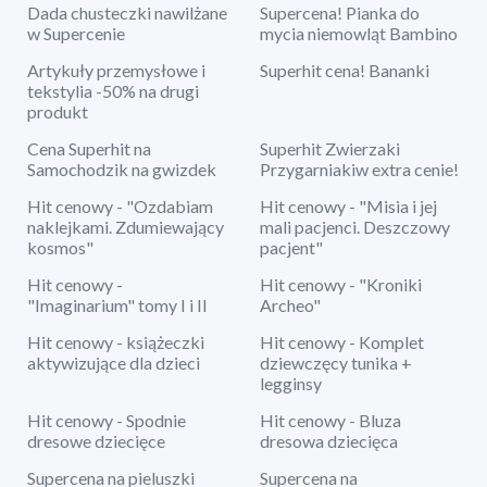
Dada chusteczki nawilżane
Supercena! Pianka do
w Supercenie
mycia niemowląt Bambino
Artykuły przemysłowe i
Superhit cena! Bananki
tekstylia -50% na drugi
produkt
Cena Superhit na
Superhit Zwierzaki
Samochodzik na gwizdek
Przygarniakiw extra cenie!
Hit cenowy - "Ozdabiam
Hit cenowy - "Misia i jej
naklejkami. Zdumiewający
mali pacjenci. Deszczowy
kosmos"
pacjent"
Hit cenowy -
Hit cenowy - "Kroniki
"Imaginarium" tomy I i II
Archeo"
Hit cenowy - książeczki
Hit cenowy - Komplet
aktywizujące dla dzieci
dziewczęcy tunika +
legginsy
Hit cenowy - Spodnie
Hit cenowy - Bluza
dresowe dziecięce
dresowa dziecięca
Supercena na pieluszki
Supercena na