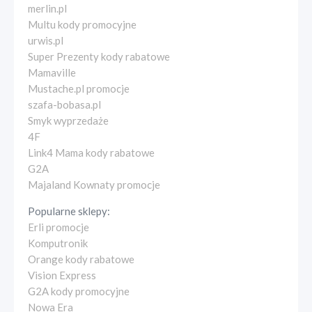
merlin.pl
Multu kody promocyjne
urwis.pl
Super Prezenty kody rabatowe
Mamaville
Mustache.pl promocje
szafa-bobasa.pl
Smyk wyprzedaże
4F
Link4 Mama kody rabatowe
G2A
Majaland Kownaty promocje
Popularne sklepy:
Erli promocje
Komputronik
Orange kody rabatowe
Vision Express
G2A kody promocyjne
Nowa Era