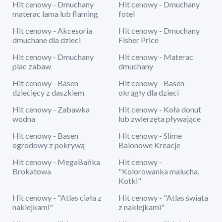
Hit cenowy - Dmuchany
Hit cenowy - Dmuchany
materac lama lub flaming
fotel
Hit cenowy - Akcesoria
Hit cenowy - Dmuchany
dmuchane dla dzieci
Fisher Price
Hit cenowy - Dmuchany
Hit cenowy - Materac
plac zabaw
dmuchany
Hit cenowy - Basen
Hit cenowy - Basen
dziecięcy z daszkiem
okrągły dla dzieci
Hit cenowy - Zabawka
Hit cenowy - Koła donut
wodna
lub zwierzęta pływające
Hit cenowy - Basen
Hit cenowy - Slime
ogrodowy z pokrywą
Balonowe Kreacje
Hit cenowy - MegaBańka
Hit cenowy -
Brokatowa
"Kolorowanka malucha.
Kotki"
Hit cenowy - "Atlas ciała z
Hit cenowy - "Atlas świata
naklejkami"
z naklejkami"