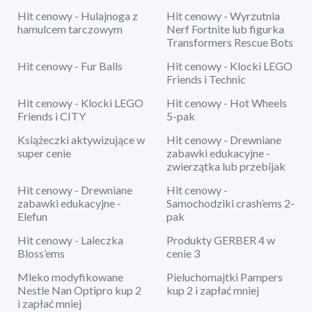
Hit cenowy - Hulajnoga z
Hit cenowy - Wyrzutnia
hamulcem tarczowym
Nerf Fortnite lub figurka
Transformers Rescue Bots
Hit cenowy - Fur Balls
Hit cenowy - Klocki LEGO
Friends i Technic
Hit cenowy - Klocki LEGO
Hit cenowy - Hot Wheels
Friends i CITY
5-pak
Książeczki aktywizujące w
Hit cenowy - Drewniane
super cenie
zabawki edukacyjne -
zwierzątka lub przebijak
Hit cenowy - Drewniane
Hit cenowy -
zabawki edukacyjne -
Samochodziki crash’ems 2-
Elefun
pak
Hit cenowy - Laleczka
Produkty GERBER 4 w
Bloss’ems
cenie 3
Mleko modyfikowane
Pieluchomajtki Pampers
Nestle Nan Optipro kup 2
kup 2 i zapłać mniej
i zapłać mniej