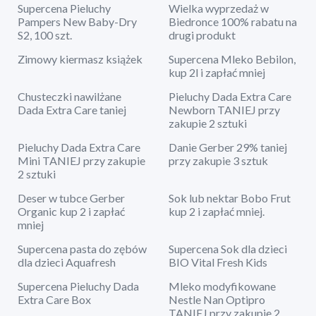
Supercena Pieluchy
Wielka wyprzedaż w
Pampers New Baby-Dry
Biedronce 100% rabatu na
S2, 100 szt.
drugi produkt
Zimowy kiermasz książek
Supercena Mleko Bebilon,
kup 2l i zapłać mniej
Chusteczki nawilżane
Pieluchy Dada Extra Care
Dada Extra Care taniej
Newborn TANIEJ przy
zakupie 2 sztuki
Pieluchy Dada Extra Care
Danie Gerber 29% taniej
Mini TANIEJ przy zakupie
przy zakupie 3 sztuk
2 sztuki
Deser w tubce Gerber
Sok lub nektar Bobo Frut
Organic kup 2 i zapłać
kup 2 i zapłać mniej.
mniej
Supercena pasta do zębów
Supercena Sok dla dzieci
dla dzieci Aquafresh
BIO Vital Fresh Kids
Supercena Pieluchy Dada
Mleko modyfikowane
Extra Care Box
Nestle Nan Optipro
TANIEJ przy zakupie 2