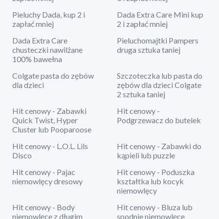
Pieluchy Dada, kup 2 i
Dada Extra Care Mini kup
zapłać mniej
2 i zapłać mniej
Dada Extra Care
Pieluchomajtki Pampers
chusteczki nawilżane
druga sztuka taniej
100% bawełna
Colgate pasta do zębów
Szczoteczka lub pasta do
dla dzieci
zębów dla dzieci Colgate
2 sztuka taniej
Hit cenowy - Zabawki
Hit cenowy -
Quick Twist, Hyper
Podgrzewacz do butelek
Cluster lub Pooparoose
Hit cenowy - L.O.L. Lils
Hit cenowy - Zabawki do
Disco
kąpieli lub puzzle
Hit cenowy - Pajac
Hit cenowy - Poduszka
niemowlęcy dresowy
kształtka lub kocyk
niemowlęcy
Hit cenowy - Body
Hit cenowy - Bluza lub
niemowlęce z długim
spodnie niemowlęce