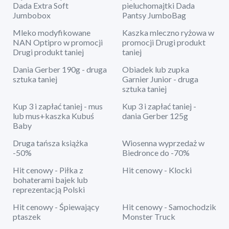
Dada Extra Soft
pieluchomajtki Dada
Jumbobox
Pantsy JumboBag
Mleko modyfikowane
Kaszka mleczno ryżowa w
NAN Optipro w promocji
promocji Drugi produkt
Drugi produkt taniej
taniej
Dania Gerber 190g - druga
Obiadek lub zupka
sztuka taniej
Garnier Junior - druga
sztuka taniej
Kup 3 i zapłać taniej - mus
Kup 3 i zapłać taniej -
lub mus+kaszka Kubuś
dania Gerber 125g
Baby
Druga tańsza książka
Wiosenna wyprzedaż w
-50%
Biedronce do -70%
Hit cenowy - Piłka z
Hit cenowy - Klocki
bohaterami bajek lub
reprezentacją Polski
Hit cenowy - Śpiewający
Hit cenowy - Samochodzik
ptaszek
Monster Truck