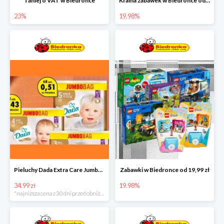
Taniej o VAT w Biedronce
Kraina zabawek w Biedronce od 19,99 zł
23%
19.98%
Pieluchy Dada Extra Care Jumbo Bag w super cenie
Zabawki w Biedronce od 19,99 zł
34.99 zł
19.98%
*najniższa cena z 30 dni przed obniżką