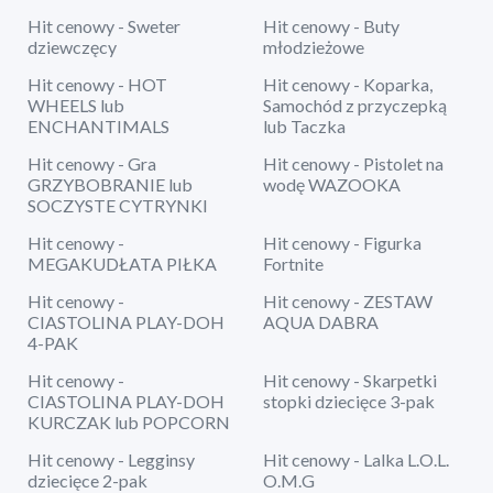
Hit cenowy - Sweter
Hit cenowy - Buty
dziewczęcy
młodzieżowe
Hit cenowy - HOT
Hit cenowy - Koparka,
WHEELS lub
Samochód z przyczepką
ENCHANTIMALS
lub Taczka
Hit cenowy - Gra
Hit cenowy - Pistolet na
GRZYBOBRANIE lub
wodę WAZOOKA
SOCZYSTE CYTRYNKI
Hit cenowy -
Hit cenowy - Figurka
MEGAKUDŁATA PIŁKA
Fortnite
Hit cenowy -
Hit cenowy - ZESTAW
CIASTOLINA PLAY-DOH
AQUA DABRA
4-PAK
Hit cenowy -
Hit cenowy - Skarpetki
CIASTOLINA PLAY-DOH
stopki dziecięce 3-pak
KURCZAK lub POPCORN
Hit cenowy - Legginsy
Hit cenowy - Lalka L.O.L.
dziecięce 2-pak
O.M.G