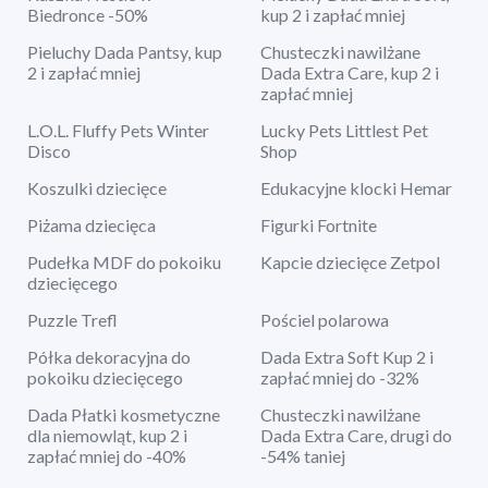
Biedronce -50%
kup 2 i zapłać mniej
Pieluchy Dada Pantsy, kup
Chusteczki nawilżane
2 i zapłać mniej
Dada Extra Care, kup 2 i
zapłać mniej
L.O.L. Fluffy Pets Winter
Lucky Pets Littlest Pet
Disco
Shop
Koszulki dziecięce
Edukacyjne klocki Hemar
Piżama dziecięca
Figurki Fortnite
Pudełka MDF do pokoiku
Kapcie dziecięce Zetpol
dziecięcego
Puzzle Trefl
Pościel polarowa
Półka dekoracyjna do
Dada Extra Soft Kup 2 i
pokoiku dziecięcego
zapłać mniej do -32%
Dada Płatki kosmetyczne
Chusteczki nawilżane
dla niemowląt, kup 2 i
Dada Extra Care, drugi do
zapłać mniej do -40%
-54% taniej