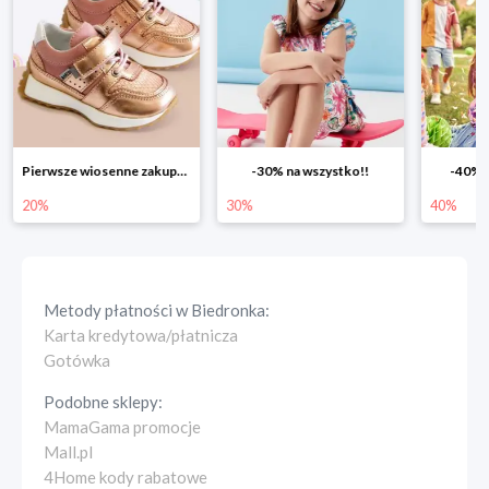
Pierwsze wiosenne zakupy -20%
-30% na wszystko!!
-40% n
20%
30%
40%
Metody płatności w
Biedronka
:
Karta kredytowa/płatnicza
Gotówka
Podobne sklepy:
MamaGama promocje
Mall.pl
4Home kody rabatowe