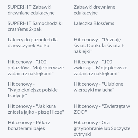
SUPERHIT Zabawki
Zabawki drewniane
drewniane edukacyjne
edukacyjne
SUPERHIT Samochodziki
Laleczka Bloss’ems
crash’ems 2-pak
Lakiery do paznokci dla
Hit cenowy - "Poznaję
dziewczynek Bo Po
świat. Dookoła świata +
naklejki"
Hit cenowy - "100
Hit cenowy - "100
pojazdów - Moje pierwsze
zwierząt - Moje pierwsze
zadania z naklejkami"
zadania z naklejkami"
Hit cenowy -
Hit cenowy - "Ulubione
"Najpiękniejsze polskie
wierszyki malucha"
tradycje"
Hit cenowy - "Jak kura
Hit cenowy - "Zwierzęta w
zniosła jajko - piszę i liczę"
ZOO"
Hit cenowy - Piłka z
Hit cenowy - Gra
bohaterami bajek
grzybobranie lub Soczyste
cytrynki