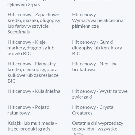
rękawem 2-pak
Hit cenowy - Zapachowe
Hit cenowy -
kredki, mazaki, długopisy
Wymazywalne akcesoria
lub farby w sztyfcie
piśmiennicze
Scentimals
Hit cenowy - Kleje,
Hit cenowy - Gumki,
markery, długopisy lub
długopisy lub korektory
ołówki BIC
BIC
Hit cenowy - Flamastry,
Hit cenowy - Neo-lina
kredki, cienkopisy, pióra
brokatowa
kulkowe lub zakreślacze
BIC
Hit cenowy - Kula śnieżna
Hit cenowy - Wystrzałowe
zwierzaki
Hit cenowy - Pojazd
Hit cenowy - Crystal
ratunkowy
Creatures
Książki lub multimedia -
Ostatnie dni wyprzedaży
trzeci produkt gratis
tekstyliów - wszystko
-50%