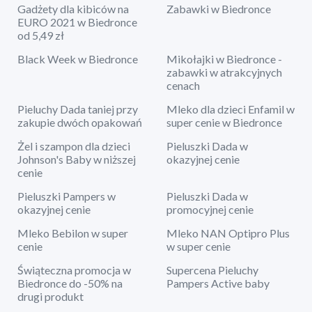
Gadżety dla kibiców na
Zabawki w Biedronce
EURO 2021 w Biedronce
od 5,49 zł
Black Week w Biedronce
Mikołajki w Biedronce -
zabawki w atrakcyjnych
cenach
Pieluchy Dada taniej przy
Mleko dla dzieci Enfamil w
zakupie dwóch opakowań
super cenie w Biedronce
Żel i szampon dla dzieci
Pieluszki Dada w
Johnson's Baby w niższej
okazyjnej cenie
cenie
Pieluszki Pampers w
Pieluszki Dada w
okazyjnej cenie
promocyjnej cenie
Mleko Bebilon w super
Mleko NAN Optipro Plus
cenie
w super cenie
Świąteczna promocja w
Supercena Pieluchy
Biedronce do -50% na
Pampers Active baby
drugi produkt