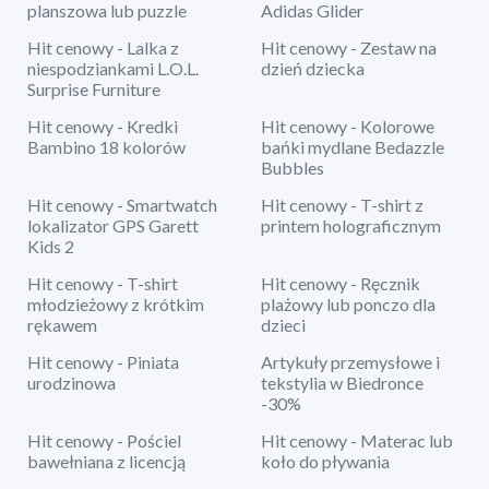
planszowa lub puzzle
Adidas Glider
Hit cenowy - Lalka z
Hit cenowy - Zestaw na
niespodziankami L.O.L.
dzień dziecka
Surprise Furniture
Hit cenowy - Kredki
Hit cenowy - Kolorowe
Bambino 18 kolorów
bańki mydlane Bedazzle
Bubbles
Hit cenowy - Smartwatch
Hit cenowy - T-shirt z
lokalizator GPS Garett
printem holograficznym
Kids 2
Hit cenowy - T-shirt
Hit cenowy - Ręcznik
młodzieżowy z krótkim
plażowy lub ponczo dla
rękawem
dzieci
Hit cenowy - Piniata
Artykuły przemysłowe i
urodzinowa
tekstylia w Biedronce
-30%
Hit cenowy - Pościel
Hit cenowy - Materac lub
bawełniana z licencją
koło do pływania