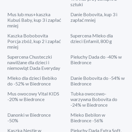
sztuki
Mus lub mus+kaszka
Danie Bobovita, kup 3 i
Kubuś Baby, kup 3 i zapłać
zapłać mniej
mniej
Kaszka Bobobovita
Supercena Mleko dla
Porcja zbóż, kup 2 i zapłać
dzieci Enfamil, 800 g
mniej
Supercena Chusteczki
Pieluchy Dada do -40% w
nawilżane dla dzieci i
Biedronce
niemowląt Dada Everyday
Mleko dla dzieci Bebiko
Danie Bobovita do -54% w
do -52% w Biedronce
Biedronce
Mus owocowy Vital KIDS
Tubka owocowo-
-20% w Biedronce
warzywna Bobovita do
-24% w Biedronce
Danonki w Biedronce
Mleko Bebilon w
-50%
Biedronce -56%
Kaszka Nestle w
Pieluchy Dada Extra Soft,