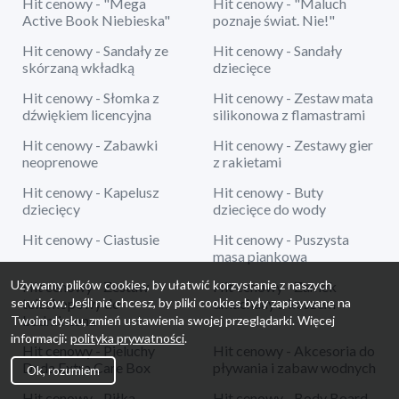
Hit cenowy - "Mega
Hit cenowy - "Maluch
Active Book Niebieska"
poznaje świat. Nie!"
Hit cenowy - Sandały ze
Hit cenowy - Sandały
skórzaną wkładką
dziecięce
Hit cenowy - Słomka z
Hit cenowy - Zestaw mata
dźwiękiem licencyjna
silikonowa z flamastrami
Hit cenowy - Zabawki
Hit cenowy - Zestawy gier
neoprenowe
z rakietami
Hit cenowy - Kapelusz
Hit cenowy - Buty
dziecięcy
dziecięce do wody
Hit cenowy - Ciastusie
Hit cenowy - Puszysta
masa piankowa
Używamy plików cookies, by ułatwić korzystanie z naszych
Hit cenowy - Zestaw
Hit cenowy - Zamek
serwisów. Jeśli nie chcesz, by pliki cookies były zapisywane na
teleskopowy do
dmuchany z koszem
badmintona
Twoim dysku, zmień ustawienia swojej przeglądarki. Więcej
informacji:
polityka prywatności
.
Hit cenowy - Pieluchy
Hit cenowy - Akcesoria do
Dada Extra Care Box
pływania i zabaw wodnych
Ok, rozumiem
Hit cenowy - Piłka
Hit cenowy - Body Board