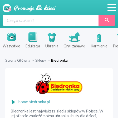
Promocje
Produkty
Sklepy
Wszystkie
Edukacja
Ubrania
Gry i zabawki
Karmienie
Pie
Blog
Strona Główna
>
Sklepy
>
Biedronka
Wyprawka
home.biedronka.pl
Biedronka jest największą siecią sklepów w Polsce. W
jej ofercie znaleźć można ubranka i buty dla dzieci,