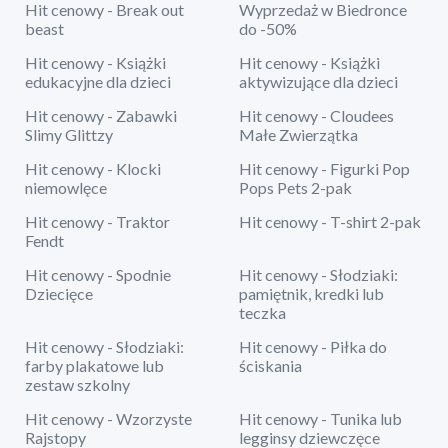
Hit cenowy - Break out
Wyprzedaż w Biedronce
beast
do -50%
Hit cenowy - Książki
Hit cenowy - Książki
edukacyjne dla dzieci
aktywizujące dla dzieci
Hit cenowy - Zabawki
Hit cenowy - Cloudees
Slimy Glittzy
Małe Zwierzątka
Hit cenowy - Klocki
Hit cenowy - Figurki Pop
niemowlęce
Pops Pets 2-pak
Hit cenowy - Traktor
Hit cenowy - T-shirt 2-pak
Fendt
Hit cenowy - Spodnie
Hit cenowy - Słodziaki:
Dziecięce
pamiętnik, kredki lub
teczka
Hit cenowy - Słodziaki:
Hit cenowy - Piłka do
farby plakatowe lub
ściskania
zestaw szkolny
Hit cenowy - Wzorzyste
Hit cenowy - Tunika lub
Rajstopy
legginsy dziewczęce