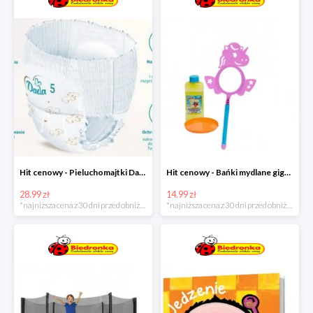
Hit cenowy - Pieluchomajtki Dada Pants
Hit cenowy - Bańki mydlane gigant lub płyn uzupełniający
28.99 zł
14.99 zł
*najniższa cena z 30 dni przed obniżką
*najniższa cena z 30 dni przed obniżką