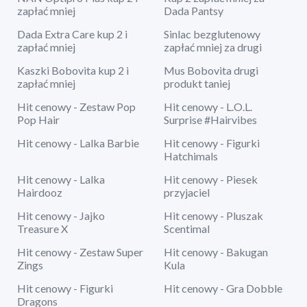
zapłać mniej
Dada Pantsy
Dada Extra Care kup 2 i
Sinlac bezglutenowy
zapłać mniej
zapłać mniej za drugi
Kaszki Bobovita kup 2 i
Mus Bobovita drugi
zapłać mniej
produkt taniej
Hit cenowy - Zestaw Pop
Hit cenowy - L.O.L.
Pop Hair
Surprise #Hairvibes
Hit cenowy - Lalka Barbie
Hit cenowy - Figurki
Hatchimals
Hit cenowy - Lalka
Hit cenowy - Piesek
Hairdooz
przyjaciel
Hit cenowy - Jajko
Hit cenowy - Pluszak
Treasure X
Scentimal
Hit cenowy - Zestaw Super
Hit cenowy - Bakugan
Zings
Kula
Hit cenowy - Figurki
Hit cenowy - Gra Dobble
Dragons