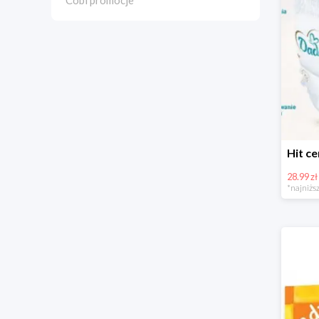
Cobi promocje
28.99 zł
*najniższ