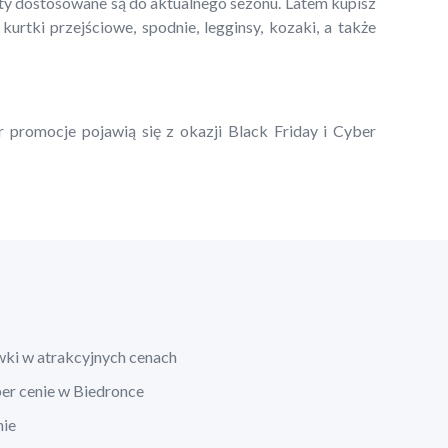
kty dostosowane są do aktualnego sezonu. Latem kupisz
 kurtki przejściowe, spodnie, legginsy, kozaki, a także
r promocje pojawią się z okazji Black Friday i Cyber
wki w atrakcyjnych cenach
per cenie w Biedronce
nie