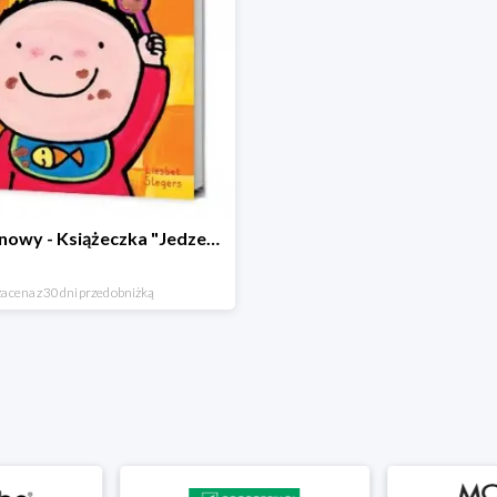
Hit cenowy - Książeczka "Jedzenie"
a cena z 30 dni przed obniżką