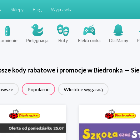
y
Sklepy
Blog
Wyprawka
armienie
Pielęgnacja
Buty
Elektronika
Dla Mamy
P
psze kody rabatowe i promocje w
Biedronka
—
Sie
owsze
Popularne
Wkrótce wygasną