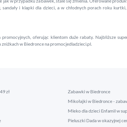
ie jak w przypadku zabawek, stale się zmienia. Oferowane produ
, sandały i klapki dla dzieci, a w chłodnych porach roku kurtki,
 promocyjnych, oferując klientom duże rabaty. Najbliższe supe
 zniżkach w Biedronce na promocjedladzieci.pl.
49 zł
Zabawki w Biedronce
Mikołajki w Biedronce - zaba
Mleko dla dzieci Enfamil w su
e
Pieluszki Dada w okazyjnej ce