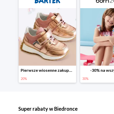
Sezonowe obniżki do -50% w Zalando
Pierwsze wiosenne zakupy -20%
-30% na wsz
20%
30%
Super rabaty w Biedronce