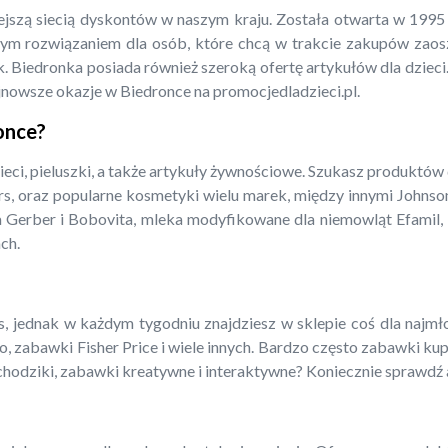
iejszą siecią dyskontów w naszym kraju. Została otwarta w 199
m rozwiązaniem dla osób, które chcą w trakcie zakupów zaoszcz
. Biedronka posiada również szeroką ofertę artykułów dla dzieci.
jnowsze okazje w Biedronce na promocjedladzieci.pl.
ronce?
ieci, pieluszki, a także artykuły żywnościowe. Szukasz produktów
rs, oraz popularne kosmetyki wielu marek, między innymi Johnso
a Gerber i Bobovita, mleka modyfikowane dla niemowląt Efamil, N
ch.
 jednak w każdym tygodniu znajdziesz w sklepie coś dla najmłods
o, zabawki Fisher Price i wiele innych. Bardzo często zabawki ku
amochodziki, zabawki kreatywne i interaktywne? Koniecznie sprawdź