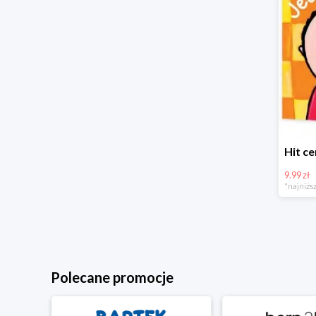
9.99 zł
*najniższ
Polecane promocje