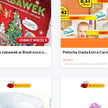
Kraina zabawek w Biedronce od 19,99 zł
34.99 zł
*najniższa cena z 30 dni przed obniżką