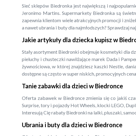
Sieć sklepów Biedronka jest największą i najpopularn
Jeronimo Martins. Supermarkety Biedronka są świetny
zapewnia klientom wiele atrakcyjnych promocji i zniżek
a nawet ubrania i buty dla najmłodszych? Sprawdzaj na
Jakie artykuły dla dziecka kupisz w Bied
Stały asortyment Biedronki obejmuje kosmetyki dla dz
pieluchy i chusteczki nawilżające marek Dada i Pampe
żywnościowa, w której znajdziesz kaszki Nestle, dani
dostępne są często w super niskich, promocyjnych cena
Tanie zabawki dla dzieci w Biedronce
Oferta zabawek w Biedronce zmienia się co jakiś czas,
Surprise, tory i pojazdy Hot Wheels, klocki LEGO, Dupl
Interesują Cię rabaty Biedronki na lalki, pluszaki, s
Ubrania i buty dla dzieci w Biedronce