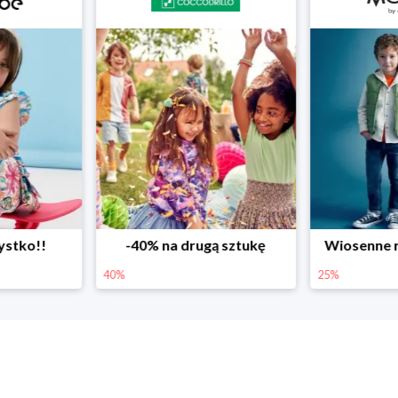
ystko!!
-40% na drugą sztukę
Wiosenne r
40%
25%