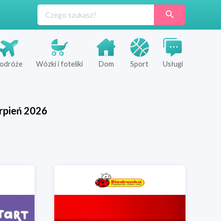
odróże
Wózki i foteliki
Dom
Sport
Usługi
rpień
2026