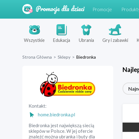
Promocje
Produkt
Wszystkie
Edukacja
Ubrania
Gry i zabawki
K
Strona Główna
>
Sklepy
>
Biedronka
Najle
Najn
Kontakt:
home.biedronka.pl
Biedronka jest największą siecią
sklepów w Polsce. W jej ofercie
znaleźć można ubranka i buty dla