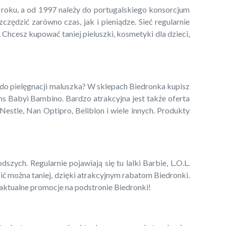
5 roku, a od 1997 należy do portugalskiego konsorcjum
ędzić zarówno czas, jak i pieniądze. Sieć regularnie
 Chcesz kupować taniej pieluszki, kosmetyki dla dzieci,
 do pielęgnacji maluszka? W sklepach Biedronka kupisz
ns Babyi Bambino. Bardzo atrakcyjna jest także oferta
estle, Nan Optipro, Beliblon i wiele innych. Produkty
zych. Regularnie pojawiają się tu lalki Barbie, L.O.L.
pić można taniej, dzięki atrakcyjnym rabatom Biedronki.
 aktualne promocje na podstronie Biedronki!