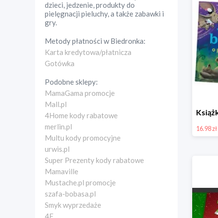
dzieci, jedzenie, produkty do
pielęgnacji pieluchy, a także zabawki i
gry.
Metody płatności w
Biedronka
:
Karta kredytowa/płatnicza
Gotówka
Podobne sklepy:
MamaGama promocje
Mall.pl
4Home kody rabatowe
merlin.pl
16.98 zł
Multu kody promocyjne
urwis.pl
Super Prezenty kody rabatowe
Mamaville
Mustache.pl promocje
szafa-bobasa.pl
Smyk wyprzedaże
4F