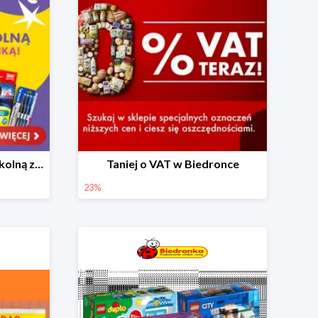
Skompletuj wyprawkę szkolną z Biedronką od 4,99 zł
Taniej o VAT w Biedronce
23%