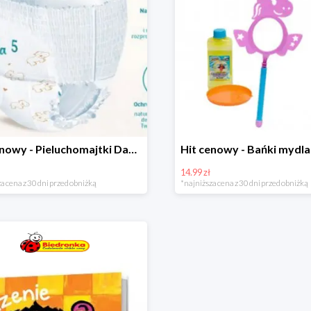
Hit cenowy - Pieluchomajtki Dada Pants
14.99 zł
a cena z 30 dni przed obniżką
*najniższa cena z 30 dni przed obniżką