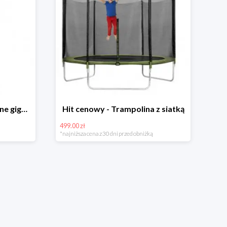
Hit cenowy - Bańki mydlane gigant lub płyn uzupełniający
Hit cenowy - Trampolina z siatką
499.00 zł
*najniższa cena z 30 dni przed obniżką