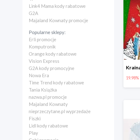
Link4 Mama kody rabatowe
G2A
Majaland Kownaty promocje
Popularne sklepy:
Erli promocje
Komputronik
Orange kody rabatowe
Vision Express
G2A kody promocyjne
Nowa Era
19.98%
Time Trend kody rabatowe
Tania Książka
nazwa.pl promocje
Majaland Kownaty
nieprzeczytane.pl wyprzedaże
Fiszki
Lidl kody rabatowe
Play