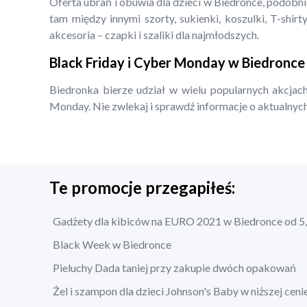
Oferta ubrań i obuwia dla dzieci w Biedronce, podobn
tam między innymi szorty, sukienki, koszulki, T-shirty
akcesoria – czapki i szaliki dla najmłodszych.
Black Friday i Cyber Monday w Biedronce
Biedronka bierze udział w wielu popularnych akcjach
Monday. Nie zwlekaj i sprawdź informacje o aktualnych
Te promocje przegapiłeś:
Gadżety dla kibiców na EURO 2021 w Biedronce od 5,
Black Week w Biedronce
Pieluchy Dada taniej przy zakupie dwóch opakowań
Żel i szampon dla dzieci Johnson's Baby w niższej ceni