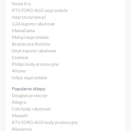
Nowa Era
RTV EURO AGD wyprzedaże
nieprzeczytane.pl
G2A kupony rabatowe
MamaGama
Mall.pl wyprzedaże
Bezpieczna Rodzina
Smyk kupony rabatowe
Szumisie
Philips kody promocyjne
4Home
tołpa. wyprzedaże
Popularne sklepy:
Douglas promocje
Allegro
Cobi kody rabatowe
Mamaiti
RTV EURO AGD kody promocyjne
Aliexpress