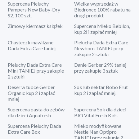
Supercena Pieluchy
Wielka wyprzedaż w
Pampers New Baby-Dry
Biedronce 100% rabatu na
S2, 100 szt.
drugi produkt
Zimowy kiermasz książek
Supercena Mleko Bebilon,
kup 2l i zapłać mniej
Chusteczki nawilżane
Pieluchy Dada Extra Care
Dada Extra Care taniej
Newborn TANIEJ przy
zakupie 2 sztuki
Pieluchy Dada Extra Care
Danie Gerber 29% taniej
Mini TANIEJ przy zakupie
przy zakupie 3 sztuk
2 sztuki
Deser w tubce Gerber
Sok lub nektar Bobo Frut
Organic kup 2 i zapłać
kup 2 i zapłać mniej.
mniej
Supercena pasta do zębów
Supercena Sok dla dzieci
dla dzieci Aquafresh
BIO Vital Fresh Kids
Supercena Pieluchy Dada
Mleko modyfikowane
Extra Care Box
Nestle Nan Optipro
TANIEJ przy zakupie 2