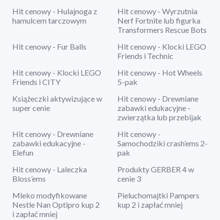
Hit cenowy - Hulajnoga z
Hit cenowy - Wyrzutnia
hamulcem tarczowym
Nerf Fortnite lub figurka
Transformers Rescue Bots
Hit cenowy - Fur Balls
Hit cenowy - Klocki LEGO
Friends i Technic
Hit cenowy - Klocki LEGO
Hit cenowy - Hot Wheels
Friends i CITY
5-pak
Książeczki aktywizujące w
Hit cenowy - Drewniane
super cenie
zabawki edukacyjne -
zwierzątka lub przebijak
Hit cenowy - Drewniane
Hit cenowy -
zabawki edukacyjne -
Samochodziki crash’ems 2-
Elefun
pak
Hit cenowy - Laleczka
Produkty GERBER 4 w
Bloss’ems
cenie 3
Mleko modyfikowane
Pieluchomajtki Pampers
Nestle Nan Optipro kup 2
kup 2 i zapłać mniej
i zapłać mniej