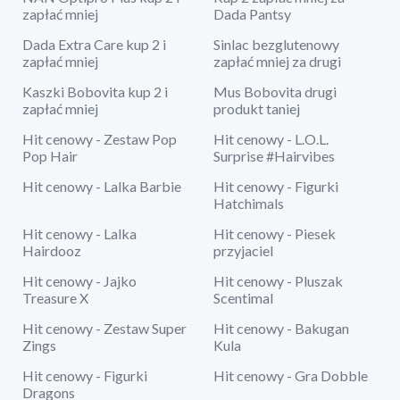
zapłać mniej
Dada Pantsy
Dada Extra Care kup 2 i
Sinlac bezglutenowy
zapłać mniej
zapłać mniej za drugi
Kaszki Bobovita kup 2 i
Mus Bobovita drugi
zapłać mniej
produkt taniej
Hit cenowy - Zestaw Pop
Hit cenowy - L.O.L.
Pop Hair
Surprise #Hairvibes
Hit cenowy - Lalka Barbie
Hit cenowy - Figurki
Hatchimals
Hit cenowy - Lalka
Hit cenowy - Piesek
Hairdooz
przyjaciel
Hit cenowy - Jajko
Hit cenowy - Pluszak
Treasure X
Scentimal
Hit cenowy - Zestaw Super
Hit cenowy - Bakugan
Zings
Kula
Hit cenowy - Figurki
Hit cenowy - Gra Dobble
Dragons