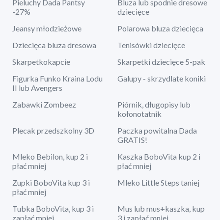
Pieluchy Dada Pantsy
Bluza lub spodnie dresowe
-27%
dziecięce
Jeansy młodzieżowe
Polarowa bluza dziecięca
Dziecięca bluza dresowa
Tenisówki dziecięce
Skarpetkokapcie
Skarpetki dziecięce 5-pak
Figurka Funko Kraina Lodu
Galupy - skrzydlate koniki
II lub Avengers
Zabawki Zombeez
Piórnik, długopisy lub
kołonotatnik
Plecak przedszkolny 3D
Paczka powitalna Dada
GRATIS!
Mleko Bebilon, kup 2 i
Kaszka BoboVita kup 2 i
płać mniej
płać mniej
Zupki BoboVita kup 3 i
Mleko Little Steps taniej
płać mniej
Tubka BoboVita, kup 3 i
Mus lub mus+kaszka, kup
zapłać mniej
3 i zapłać mniej