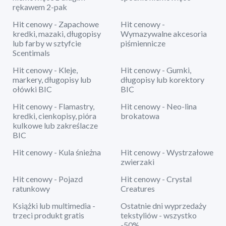
rękawem 2-pak
Hit cenowy - Zapachowe
Hit cenowy -
kredki, mazaki, długopisy
Wymazywalne akcesoria
lub farby w sztyfcie
piśmiennicze
Scentimals
Hit cenowy - Kleje,
Hit cenowy - Gumki,
markery, długopisy lub
długopisy lub korektory
ołówki BIC
BIC
Hit cenowy - Flamastry,
Hit cenowy - Neo-lina
kredki, cienkopisy, pióra
brokatowa
kulkowe lub zakreślacze
BIC
Hit cenowy - Kula śnieżna
Hit cenowy - Wystrzałowe
zwierzaki
Hit cenowy - Pojazd
Hit cenowy - Crystal
ratunkowy
Creatures
Książki lub multimedia -
Ostatnie dni wyprzedaży
trzeci produkt gratis
tekstyliów - wszystko
-50%