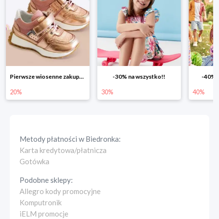
-30% na wszystko!!
-40% na drugą sztukę
Wiosen
30%
40%
25%
Metody płatności w
Biedronka
:
Karta kredytowa/płatnicza
Gotówka
Podobne sklepy:
Allegro kody promocyjne
Komputronik
iELM promocje