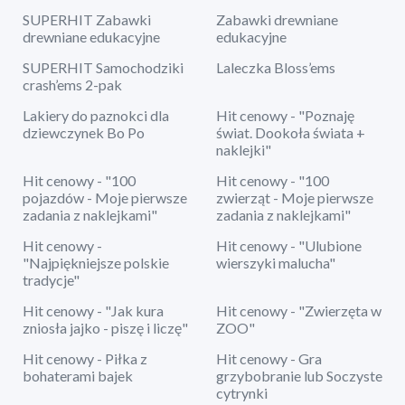
SUPERHIT Zabawki
Zabawki drewniane
drewniane edukacyjne
edukacyjne
SUPERHIT Samochodziki
Laleczka Bloss’ems
crash’ems 2-pak
Lakiery do paznokci dla
Hit cenowy - "Poznaję
dziewczynek Bo Po
świat. Dookoła świata +
naklejki"
Hit cenowy - "100
Hit cenowy - "100
pojazdów - Moje pierwsze
zwierząt - Moje pierwsze
zadania z naklejkami"
zadania z naklejkami"
Hit cenowy -
Hit cenowy - "Ulubione
"Najpiękniejsze polskie
wierszyki malucha"
tradycje"
Hit cenowy - "Jak kura
Hit cenowy - "Zwierzęta w
zniosła jajko - piszę i liczę"
ZOO"
Hit cenowy - Piłka z
Hit cenowy - Gra
bohaterami bajek
grzybobranie lub Soczyste
cytrynki