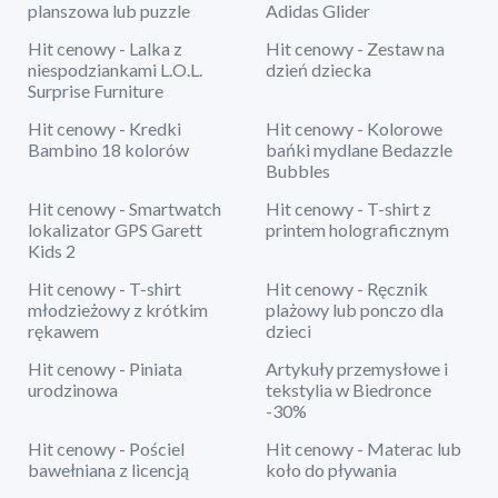
planszowa lub puzzle
Adidas Glider
Hit cenowy - Lalka z
Hit cenowy - Zestaw na
niespodziankami L.O.L.
dzień dziecka
Surprise Furniture
Hit cenowy - Kredki
Hit cenowy - Kolorowe
Bambino 18 kolorów
bańki mydlane Bedazzle
Bubbles
Hit cenowy - Smartwatch
Hit cenowy - T-shirt z
lokalizator GPS Garett
printem holograficznym
Kids 2
Hit cenowy - T-shirt
Hit cenowy - Ręcznik
młodzieżowy z krótkim
plażowy lub ponczo dla
rękawem
dzieci
Hit cenowy - Piniata
Artykuły przemysłowe i
urodzinowa
tekstylia w Biedronce
-30%
Hit cenowy - Pościel
Hit cenowy - Materac lub
bawełniana z licencją
koło do pływania