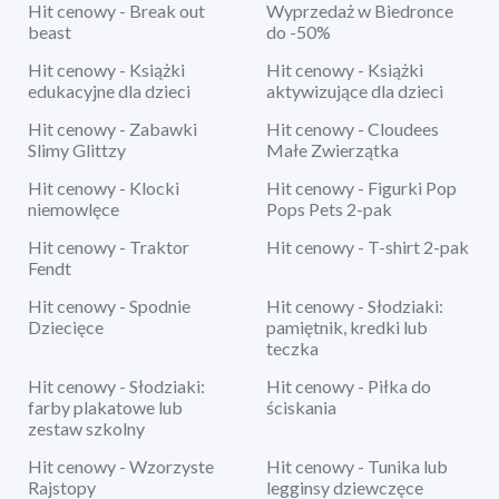
Hit cenowy - Break out
Wyprzedaż w Biedronce
beast
do -50%
Hit cenowy - Książki
Hit cenowy - Książki
edukacyjne dla dzieci
aktywizujące dla dzieci
Hit cenowy - Zabawki
Hit cenowy - Cloudees
Slimy Glittzy
Małe Zwierzątka
Hit cenowy - Klocki
Hit cenowy - Figurki Pop
niemowlęce
Pops Pets 2-pak
Hit cenowy - Traktor
Hit cenowy - T-shirt 2-pak
Fendt
Hit cenowy - Spodnie
Hit cenowy - Słodziaki:
Dziecięce
pamiętnik, kredki lub
teczka
Hit cenowy - Słodziaki:
Hit cenowy - Piłka do
farby plakatowe lub
ściskania
zestaw szkolny
Hit cenowy - Wzorzyste
Hit cenowy - Tunika lub
Rajstopy
legginsy dziewczęce