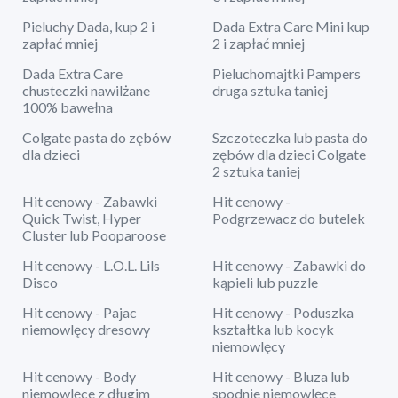
Pieluchy Dada, kup 2 i
Dada Extra Care Mini kup
zapłać mniej
2 i zapłać mniej
Dada Extra Care
Pieluchomajtki Pampers
chusteczki nawilżane
druga sztuka taniej
100% bawełna
Colgate pasta do zębów
Szczoteczka lub pasta do
dla dzieci
zębów dla dzieci Colgate
2 sztuka taniej
Hit cenowy - Zabawki
Hit cenowy -
Quick Twist, Hyper
Podgrzewacz do butelek
Cluster lub Pooparoose
Hit cenowy - L.O.L. Lils
Hit cenowy - Zabawki do
Disco
kąpieli lub puzzle
Hit cenowy - Pajac
Hit cenowy - Poduszka
niemowlęcy dresowy
kształtka lub kocyk
niemowlęcy
Hit cenowy - Body
Hit cenowy - Bluza lub
niemowlęce z długim
spodnie niemowlęce