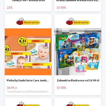
Taniej o VAT w Biedronce
Kraina zabawek w Biedronce od 19,99 zł
23%
19.98%
Pieluchy Dada Extra Care Jumbo Bag w super cenie
Zabawki w Biedronce od 19,99 zł
34.99 zł
19.98%
*najniższa cena z 30 dni przed obniżką