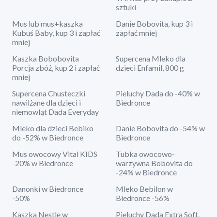
sztuki
Mus lub mus+kaszka
Danie Bobovita, kup 3 i
Kubuś Baby, kup 3 i zapłać
zapłać mniej
mniej
Kaszka Bobobovita
Supercena Mleko dla
Porcja zbóż, kup 2 i zapłać
dzieci Enfamil, 800 g
mniej
Supercena Chusteczki
Pieluchy Dada do -40% w
nawilżane dla dzieci i
Biedronce
niemowląt Dada Everyday
Mleko dla dzieci Bebiko
Danie Bobovita do -54% w
do -52% w Biedronce
Biedronce
Mus owocowy Vital KIDS
Tubka owocowo-
-20% w Biedronce
warzywna Bobovita do
-24% w Biedronce
Danonki w Biedronce
Mleko Bebilon w
-50%
Biedronce -56%
Kaszka Nestle w
Pieluchy Dada Extra Soft,