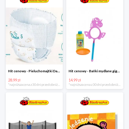
Hit cenowy - Pieluchomajtki Dada Pants
Hit cenowy - Bańki mydlane gigant lub płyn uzupełniający
28.99 zł
14.99 zł
*najniższa cena z 30 dni przed obniżką
*najniższa cena z 30 dni przed obniżką