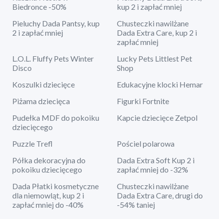
Biedronce -50%
kup 2 i zapłać mniej
Pieluchy Dada Pantsy, kup
Chusteczki nawilżane
2 i zapłać mniej
Dada Extra Care, kup 2 i
zapłać mniej
L.O.L. Fluffy Pets Winter
Lucky Pets Littlest Pet
Disco
Shop
Koszulki dziecięce
Edukacyjne klocki Hemar
Piżama dziecięca
Figurki Fortnite
Pudełka MDF do pokoiku
Kapcie dziecięce Zetpol
dziecięcego
Puzzle Trefl
Pościel polarowa
Półka dekoracyjna do
Dada Extra Soft Kup 2 i
pokoiku dziecięcego
zapłać mniej do -32%
Dada Płatki kosmetyczne
Chusteczki nawilżane
dla niemowląt, kup 2 i
Dada Extra Care, drugi do
zapłać mniej do -40%
-54% taniej