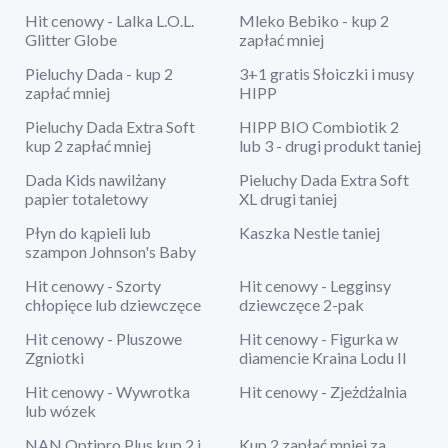
Hit cenowy - Lalka L.O.L.
Mleko Bebiko - kup 2
Glitter Globe
zapłać mniej
Pieluchy Dada - kup 2
3+1 gratis Słoiczki i musy
zapłać mniej
HIPP
Pieluchy Dada Extra Soft
HIPP BIO Combiotik 2
kup 2 zapłać mniej
lub 3 - drugi produkt taniej
Dada Kids nawilżany
Pieluchy Dada Extra Soft
papier totaletowy
XL drugi taniej
Płyn do kąpieli lub
Kaszka Nestle taniej
szampon Johnson's Baby
Hit cenowy - Szorty
Hit cenowy - Legginsy
chłopięce lub dziewczęce
dziewczęce 2-pak
Hit cenowy - Pluszowe
Hit cenowy - Figurka w
Zgniotki
diamencie Kraina Lodu II
Hit cenowy - Wywrotka
Hit cenowy - Zjeżdżalnia
lub wózek
NAN Optipro Plus kup 2 i
Kup 2 zapłać mniej za