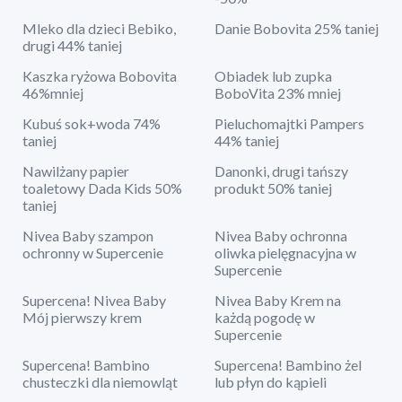
Mleko dla dzieci Bebiko,
Danie Bobovita 25% taniej
drugi 44% taniej
Kaszka ryżowa Bobovita
Obiadek lub zupka
46%mniej
BoboVita 23% mniej
Kubuś sok+woda 74%
Pieluchomajtki Pampers
taniej
44% taniej
Nawilżany papier
Danonki, drugi tańszy
toaletowy Dada Kids 50%
produkt 50% taniej
taniej
Nivea Baby szampon
Nivea Baby ochronna
ochronny w Supercenie
oliwka pielęgnacyjna w
Supercenie
Supercena! Nivea Baby
Nivea Baby Krem na
Mój pierwszy krem
każdą pogodę w
Supercenie
Supercena! Bambino
Supercena! Bambino żel
chusteczki dla niemowląt
lub płyn do kąpieli