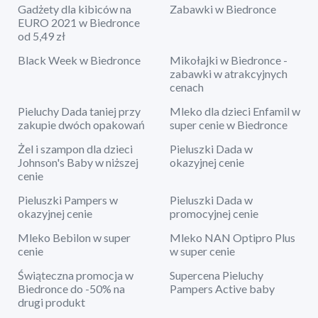
Gadżety dla kibiców na
Zabawki w Biedronce
EURO 2021 w Biedronce
od 5,49 zł
Black Week w Biedronce
Mikołajki w Biedronce -
zabawki w atrakcyjnych
cenach
Pieluchy Dada taniej przy
Mleko dla dzieci Enfamil w
zakupie dwóch opakowań
super cenie w Biedronce
Żel i szampon dla dzieci
Pieluszki Dada w
Johnson's Baby w niższej
okazyjnej cenie
cenie
Pieluszki Pampers w
Pieluszki Dada w
okazyjnej cenie
promocyjnej cenie
Mleko Bebilon w super
Mleko NAN Optipro Plus
cenie
w super cenie
Świąteczna promocja w
Supercena Pieluchy
Biedronce do -50% na
Pampers Active baby
drugi produkt