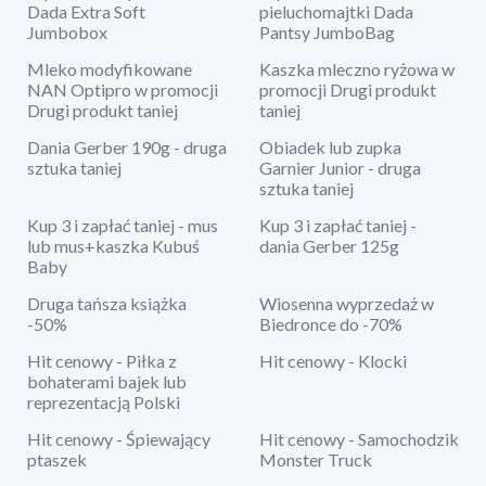
Dada Extra Soft
pieluchomajtki Dada
Jumbobox
Pantsy JumboBag
Mleko modyfikowane
Kaszka mleczno ryżowa w
NAN Optipro w promocji
promocji Drugi produkt
Drugi produkt taniej
taniej
Dania Gerber 190g - druga
Obiadek lub zupka
sztuka taniej
Garnier Junior - druga
sztuka taniej
Kup 3 i zapłać taniej - mus
Kup 3 i zapłać taniej -
lub mus+kaszka Kubuś
dania Gerber 125g
Baby
Druga tańsza książka
Wiosenna wyprzedaż w
-50%
Biedronce do -70%
Hit cenowy - Piłka z
Hit cenowy - Klocki
bohaterami bajek lub
reprezentacją Polski
Hit cenowy - Śpiewający
Hit cenowy - Samochodzik
ptaszek
Monster Truck