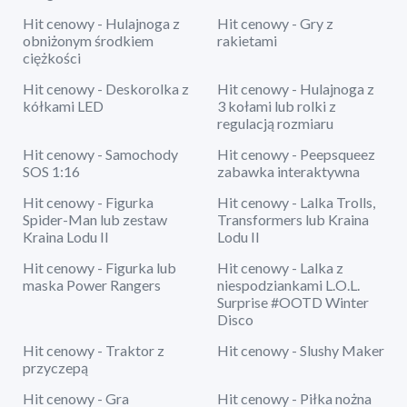
Hit cenowy - Hulajnoga z
Hit cenowy - Gry z
obniżonym środkiem
rakietami
ciężkości
Hit cenowy - Deskorolka z
Hit cenowy - Hulajnoga z
kółkami LED
3 kołami lub rolki z
regulacją rozmiaru
Hit cenowy - Samochody
Hit cenowy - Peepsqueez
SOS 1:16
zabawka interaktywna
Hit cenowy - Figurka
Hit cenowy - Lalka Trolls,
Spider-Man lub zestaw
Transformers lub Kraina
Kraina Lodu II
Lodu II
Hit cenowy - Figurka lub
Hit cenowy - Lalka z
maska Power Rangers
niespodziankami L.O.L.
Surprise #OOTD Winter
Disco
Hit cenowy - Traktor z
Hit cenowy - Slushy Maker
przyczepą
Hit cenowy - Gra
Hit cenowy - Piłka nożna