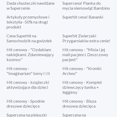
Dada chusteczki nawilżane
Supercena! Pianka do
w Supercenie
mycia niemowląt Bambino
Artykuły przemysłowe i
Superhit cena! Bananki
tekstylia -50% na drugi
produkt
Cena Superhit na
Superhit Zwierzaki
Samochodzik na gwizdek
Przygarniakiw extra cenie!
Hit cenowy - "Ozdabiam
Hit cenowy - "Misia i jej
naklejkami. Zdumiewający
mali pacjenci. Deszczowy
kosmos"
pacjent"
Hit cenowy -
Hit cenowy - "Kroniki
"Imaginarium" tomy I i II
Archeo"
Hit cenowy - książeczki
Hit cenowy - Komplet
aktywizujące dla dzieci
dziewczęcy tunika +
legginsy
Hit cenowy - Spodnie
Hit cenowy - Bluza
dresowe dziecięce
dresowa dziecięca
Supercena na pieluszki
Supercena na