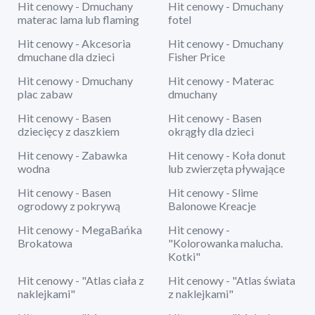
Hit cenowy - Dmuchany
Hit cenowy - Dmuchany
materac lama lub flaming
fotel
Hit cenowy - Akcesoria
Hit cenowy - Dmuchany
dmuchane dla dzieci
Fisher Price
Hit cenowy - Dmuchany
Hit cenowy - Materac
plac zabaw
dmuchany
Hit cenowy - Basen
Hit cenowy - Basen
dziecięcy z daszkiem
okrągły dla dzieci
Hit cenowy - Zabawka
Hit cenowy - Koła donut
wodna
lub zwierzęta pływające
Hit cenowy - Basen
Hit cenowy - Slime
ogrodowy z pokrywą
Balonowe Kreacje
Hit cenowy - MegaBańka
Hit cenowy -
Brokatowa
"Kolorowanka malucha.
Kotki"
Hit cenowy - "Atlas ciała z
Hit cenowy - "Atlas świata
naklejkami"
z naklejkami"