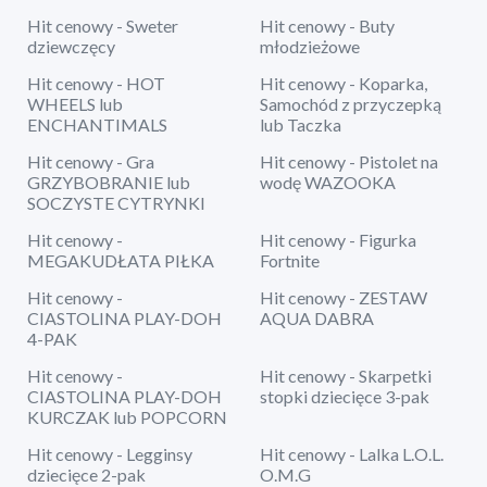
Hit cenowy - Sweter
Hit cenowy - Buty
dziewczęcy
młodzieżowe
Hit cenowy - HOT
Hit cenowy - Koparka,
WHEELS lub
Samochód z przyczepką
ENCHANTIMALS
lub Taczka
Hit cenowy - Gra
Hit cenowy - Pistolet na
GRZYBOBRANIE lub
wodę WAZOOKA
SOCZYSTE CYTRYNKI
Hit cenowy -
Hit cenowy - Figurka
MEGAKUDŁATA PIŁKA
Fortnite
Hit cenowy -
Hit cenowy - ZESTAW
CIASTOLINA PLAY-DOH
AQUA DABRA
4-PAK
Hit cenowy -
Hit cenowy - Skarpetki
CIASTOLINA PLAY-DOH
stopki dziecięce 3-pak
KURCZAK lub POPCORN
Hit cenowy - Legginsy
Hit cenowy - Lalka L.O.L.
dziecięce 2-pak
O.M.G