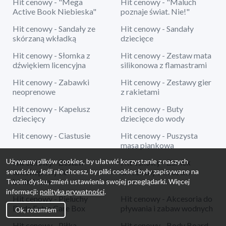
Hit cenowy - "Mega
Hit cenowy - "Maluch
Active Book Niebieska"
poznaje świat. Nie!"
Hit cenowy - Sandały ze
Hit cenowy - Sandały
skórzaną wkładką
dziecięce
Hit cenowy - Słomka z
Hit cenowy - Zestaw mata
dźwiękiem licencyjna
silikonowa z flamastrami
Hit cenowy - Zabawki
Hit cenowy - Zestawy gier
neoprenowe
z rakietami
Hit cenowy - Kapelusz
Hit cenowy - Buty
dziecięcy
dziecięce do wody
Hit cenowy - Ciastusie
Hit cenowy - Puszysta
masa piankowa
Używamy plików cookies, by ułatwić korzystanie z naszych
Hit cenowy - Zestaw
Hit cenowy - Zamek
serwisów. Jeśli nie chcesz, by pliki cookies były zapisywane na
teleskopowy do
dmuchany z koszem
badmintona
Twoim dysku, zmień ustawienia swojej przeglądarki. Więcej
informacji:
polityka prywatności
.
Hit cenowy - Pieluchy
Hit cenowy - Akcesoria do
Dada Extra Care Box
pływania i zabaw wodnych
Ok, rozumiem
Hit cenowy - Piłka
Hit cenowy - Body Board