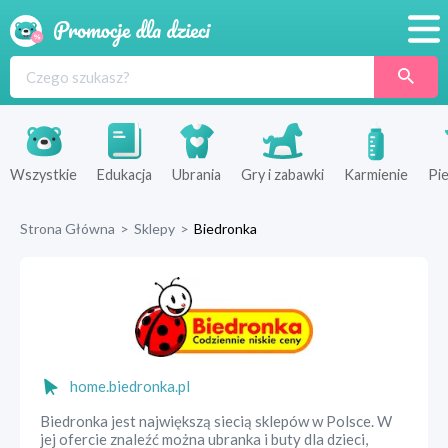
Promocje
Produkty
Sklepy
Wszystkie
Edukacja
Ubrania
Gry i zabawki
Karmienie
Pie
Blog
Strona Główna
>
Sklepy
>
Biedronka
Wyprawka
home.biedronka.pl
Biedronka jest największą siecią sklepów w Polsce. W
jej ofercie znaleźć można ubranka i buty dla dzieci,