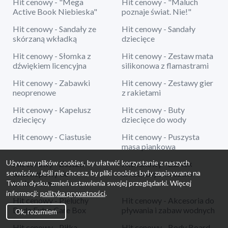
Hit cenowy - "Mega
Hit cenowy - "Maluch
Active Book Niebieska"
poznaje świat. Nie!"
Hit cenowy - Sandały ze
Hit cenowy - Sandały
skórzaną wkładką
dziecięce
Hit cenowy - Słomka z
Hit cenowy - Zestaw mata
dźwiękiem licencyjna
silikonowa z flamastrami
Hit cenowy - Zabawki
Hit cenowy - Zestawy gier
neoprenowe
z rakietami
Hit cenowy - Kapelusz
Hit cenowy - Buty
dziecięcy
dziecięce do wody
Hit cenowy - Ciastusie
Hit cenowy - Puszysta
masa piankowa
Używamy plików cookies, by ułatwić korzystanie z naszych
Hit cenowy - Zestaw
Hit cenowy - Zamek
serwisów. Jeśli nie chcesz, by pliki cookies były zapisywane na
teleskopowy do
dmuchany z koszem
badmintona
Twoim dysku, zmień ustawienia swojej przeglądarki. Więcej
informacji:
polityka prywatności
.
Hit cenowy - Pieluchy
Hit cenowy - Akcesoria do
Dada Extra Care Box
pływania i zabaw wodnych
Ok, rozumiem
Hit cenowy - Piłka
Hit cenowy - Body Board