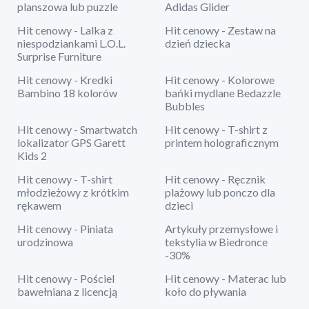
planszowa lub puzzle
Adidas Glider
Hit cenowy - Lalka z
Hit cenowy - Zestaw na
niespodziankami L.O.L.
dzień dziecka
Surprise Furniture
Hit cenowy - Kredki
Hit cenowy - Kolorowe
Bambino 18 kolorów
bańki mydlane Bedazzle
Bubbles
Hit cenowy - Smartwatch
Hit cenowy - T-shirt z
lokalizator GPS Garett
printem holograficznym
Kids 2
Hit cenowy - T-shirt
Hit cenowy - Ręcznik
młodzieżowy z krótkim
plażowy lub ponczo dla
rękawem
dzieci
Hit cenowy - Piniata
Artykuły przemysłowe i
urodzinowa
tekstylia w Biedronce
-30%
Hit cenowy - Pościel
Hit cenowy - Materac lub
bawełniana z licencją
koło do pływania