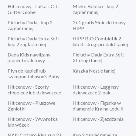
Hit cenowy - Lalka L.O.L.
Mleko Bebiko - kup 2
Glitter Globe
zapłać mniej
Pieluchy Dada - kup 2
3+1 gratis Słoiczki i musy
zapłać mniej
HIPP
Pieluchy Dada Extra Soft
HIPP BIO Combiotik 2
kup 2 zapłać mniej
lub 3 - drugi produkt taniej
Dada Kids nawilżany
Pieluchy Dada Extra Soft
papier totaletowy
XL drugi taniej
Płyn do kąpieli lub
Kaszka Nestle taniej
szampon Johnson's Baby
Hit cenowy - Szorty
Hit cenowy - Legginsy
chłopięce lub dziewczęce
dziewczęce 2-pak
Hit cenowy - Pluszowe
Hit cenowy - Figurka w
Zgniotki
diamencie Kraina Lodu II
Hit cenowy - Wywrotka
Hit cenowy - Zjeżdżalnia
lub wózek
NAN Optipro Plus kup 2 i
Kup 2 zapłać mniej za