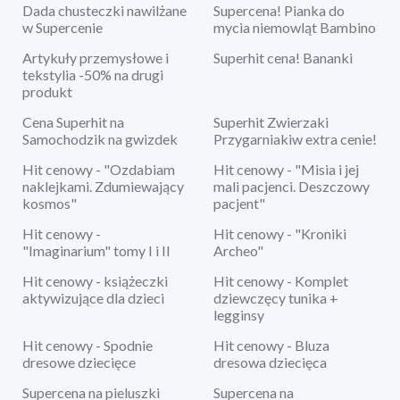
Dada chusteczki nawilżane
Supercena! Pianka do
w Supercenie
mycia niemowląt Bambino
Artykuły przemysłowe i
Superhit cena! Bananki
tekstylia -50% na drugi
produkt
Cena Superhit na
Superhit Zwierzaki
Samochodzik na gwizdek
Przygarniakiw extra cenie!
Hit cenowy - "Ozdabiam
Hit cenowy - "Misia i jej
naklejkami. Zdumiewający
mali pacjenci. Deszczowy
kosmos"
pacjent"
Hit cenowy -
Hit cenowy - "Kroniki
"Imaginarium" tomy I i II
Archeo"
Hit cenowy - książeczki
Hit cenowy - Komplet
aktywizujące dla dzieci
dziewczęcy tunika +
legginsy
Hit cenowy - Spodnie
Hit cenowy - Bluza
dresowe dziecięce
dresowa dziecięca
Supercena na pieluszki
Supercena na