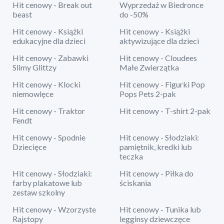
Hit cenowy - Break out
Wyprzedaż w Biedronce
beast
do -50%
Hit cenowy - Książki
Hit cenowy - Książki
edukacyjne dla dzieci
aktywizujące dla dzieci
Hit cenowy - Zabawki
Hit cenowy - Cloudees
Slimy Glittzy
Małe Zwierzątka
Hit cenowy - Klocki
Hit cenowy - Figurki Pop
niemowlęce
Pops Pets 2-pak
Hit cenowy - Traktor
Hit cenowy - T-shirt 2-pak
Fendt
Hit cenowy - Spodnie
Hit cenowy - Słodziaki:
Dziecięce
pamiętnik, kredki lub
teczka
Hit cenowy - Słodziaki:
Hit cenowy - Piłka do
farby plakatowe lub
ściskania
zestaw szkolny
Hit cenowy - Wzorzyste
Hit cenowy - Tunika lub
Rajstopy
legginsy dziewczęce