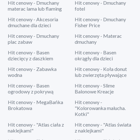
Hit cenowy - Dmuchany
Hit cenowy - Dmuchany
materac lama lub flaming
fotel
Hit cenowy - Akcesoria
Hit cenowy - Dmuchany
dmuchane dla dzieci
Fisher Price
Hit cenowy - Dmuchany
Hit cenowy - Materac
plac zabaw
dmuchany
Hit cenowy - Basen
Hit cenowy - Basen
dziecięcy z daszkiem
okrągły dla dzieci
Hit cenowy - Zabawka
Hit cenowy - Koła donut
wodna
lub zwierzęta pływające
Hit cenowy - Basen
Hit cenowy - Slime
ogrodowy z pokrywą
Balonowe Kreacje
Hit cenowy - MegaBańka
Hit cenowy -
Brokatowa
"Kolorowanka malucha.
Kotki"
Hit cenowy - "Atlas ciała z
Hit cenowy - "Atlas świata
naklejkami"
z naklejkami"