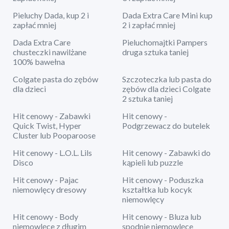
Pieluchy Dada, kup 2 i
Dada Extra Care Mini kup
zapłać mniej
2 i zapłać mniej
Dada Extra Care
Pieluchomajtki Pampers
chusteczki nawilżane
druga sztuka taniej
100% bawełna
Colgate pasta do zębów
Szczoteczka lub pasta do
dla dzieci
zębów dla dzieci Colgate
2 sztuka taniej
Hit cenowy - Zabawki
Hit cenowy -
Quick Twist, Hyper
Podgrzewacz do butelek
Cluster lub Pooparoose
Hit cenowy - L.O.L. Lils
Hit cenowy - Zabawki do
Disco
kąpieli lub puzzle
Hit cenowy - Pajac
Hit cenowy - Poduszka
niemowlęcy dresowy
kształtka lub kocyk
niemowlęcy
Hit cenowy - Body
Hit cenowy - Bluza lub
niemowlęce z długim
spodnie niemowlęce