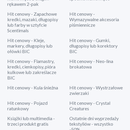
rękawem 2-pak
Hit cenowy - Zapachowe
Hit cenowy -
kredki, mazaki, długopisy
Wymazywalne akcesoria
lub farby w sztyfcie
piśmiennicze
Scentimals
Hit cenowy - Kleje,
Hit cenowy - Gumki,
markery, długopisy lub
długopisy lub korektory
ołówki BIC
BIC
Hit cenowy - Flamastry,
Hit cenowy - Neo-lina
kredki, cienkopisy, pióra
brokatowa
kulkowe lub zakreślacze
BIC
Hit cenowy - Kula śnieżna
Hit cenowy - Wystrzałowe
zwierzaki
Hit cenowy - Pojazd
Hit cenowy - Crystal
ratunkowy
Creatures
Książki lub multimedia -
Ostatnie dni wyprzedaży
trzeci produkt gratis
tekstyliów - wszystko
-50%