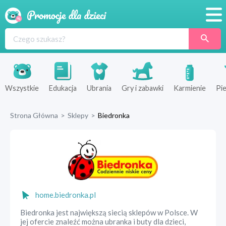
Promocje
Produkty
Sklepy
Wszystkie
Edukacja
Ubrania
Gry i zabawki
Karmienie
Pie
Blog
Strona Główna
>
Sklepy
>
Biedronka
Wyprawka
home.biedronka.pl
Biedronka jest największą siecią sklepów w Polsce. W
jej ofercie znaleźć można ubranka i buty dla dzieci,