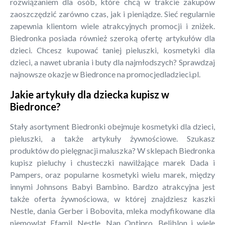
rozwiązaniem dla osób, które chcą w trakcie zakupów
zaoszczędzić zarówno czas, jak i pieniądze. Sieć regularnie
zapewnia klientom wiele atrakcyjnych promocji i zniżek.
Biedronka posiada również szeroką ofertę artykułów dla
dzieci. Chcesz kupować taniej pieluszki, kosmetyki dla
dzieci, a nawet ubrania i buty dla najmłodszych? Sprawdzaj
najnowsze okazje w Biedronce na promocjedladzieci.pl.
Jakie artykuły dla dziecka kupisz w
Biedronce?
Stały asortyment Biedronki obejmuje kosmetyki dla dzieci,
pieluszki, a także artykuły żywnościowe. Szukasz
produktów do pielęgnacji maluszka? W sklepach Biedronka
kupisz pieluchy i chusteczki nawilżające marek Dada i
Pampers, oraz popularne kosmetyki wielu marek, między
innymi Johnsons Babyi Bambino. Bardzo atrakcyjna jest
także oferta żywnościowa, w której znajdziesz kaszki
Nestle, dania Gerber i Bobovita, mleka modyfikowane dla
niemowląt Efamil, Nestle, Nan Optipro, Beliblon i wiele