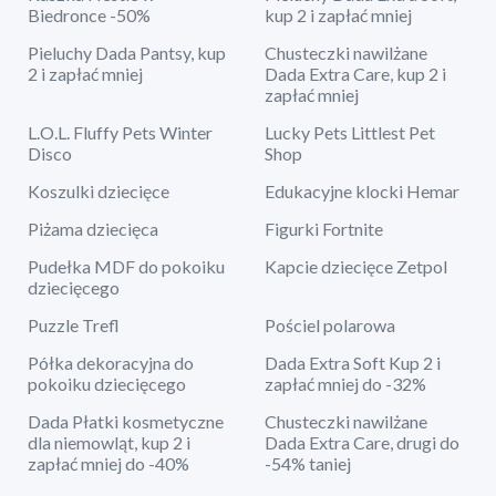
Biedronce -50%
kup 2 i zapłać mniej
Pieluchy Dada Pantsy, kup
Chusteczki nawilżane
2 i zapłać mniej
Dada Extra Care, kup 2 i
zapłać mniej
L.O.L. Fluffy Pets Winter
Lucky Pets Littlest Pet
Disco
Shop
Koszulki dziecięce
Edukacyjne klocki Hemar
Piżama dziecięca
Figurki Fortnite
Pudełka MDF do pokoiku
Kapcie dziecięce Zetpol
dziecięcego
Puzzle Trefl
Pościel polarowa
Półka dekoracyjna do
Dada Extra Soft Kup 2 i
pokoiku dziecięcego
zapłać mniej do -32%
Dada Płatki kosmetyczne
Chusteczki nawilżane
dla niemowląt, kup 2 i
Dada Extra Care, drugi do
zapłać mniej do -40%
-54% taniej