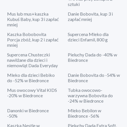
sztuki
Mus lub mus+kaszka
Danie Bobovita, kup 3 i
Kubuś Baby, kup 3 i zapłać
zapłać mniej
mniej
Kaszka Bobobovita
Supercena Mleko dla
Porcja zbóż, kup 2 i zapłać
dzieci Enfamil, 800 g
mniej
Supercena Chusteczki
Pieluchy Dada do -40% w
nawilżane dla dzieci i
Biedronce
niemowląt Dada Everyday
Mleko dla dzieci Bebiko
Danie Bobovita do -54% w
do -52% w Biedronce
Biedronce
Mus owocowy Vital KIDS
Tubka owocowo-
-20% w Biedronce
warzywna Bobovita do
-24% w Biedronce
Danonki w Biedronce
Mleko Bebilon w
-50%
Biedronce -56%
Kaszka Nestle w
Pieluchy Dada Extra Soft,