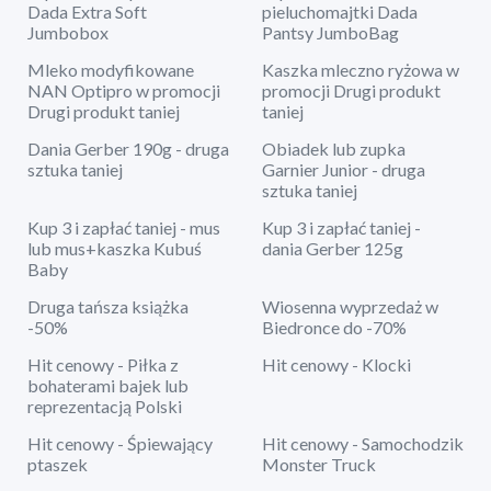
Dada Extra Soft
pieluchomajtki Dada
Jumbobox
Pantsy JumboBag
Mleko modyfikowane
Kaszka mleczno ryżowa w
NAN Optipro w promocji
promocji Drugi produkt
Drugi produkt taniej
taniej
Dania Gerber 190g - druga
Obiadek lub zupka
sztuka taniej
Garnier Junior - druga
sztuka taniej
Kup 3 i zapłać taniej - mus
Kup 3 i zapłać taniej -
lub mus+kaszka Kubuś
dania Gerber 125g
Baby
Druga tańsza książka
Wiosenna wyprzedaż w
-50%
Biedronce do -70%
Hit cenowy - Piłka z
Hit cenowy - Klocki
bohaterami bajek lub
reprezentacją Polski
Hit cenowy - Śpiewający
Hit cenowy - Samochodzik
ptaszek
Monster Truck