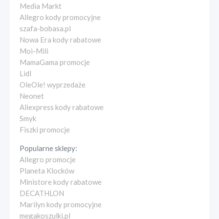
Media Markt
Allegro kody promocyjne
szafa-bobasa.pl
Nowa Era kody rabatowe
Moi-Mili
MamaGama promocje
Lidl
OleOle! wyprzedaże
Neonet
Aliexpress kody rabatowe
Smyk
Fiszki promocje
Popularne sklepy:
Allegro promocje
Planeta Klocków
Ministore kody rabatowe
DECATHLON
Marilyn kody promocyjne
megakoszulki.pl