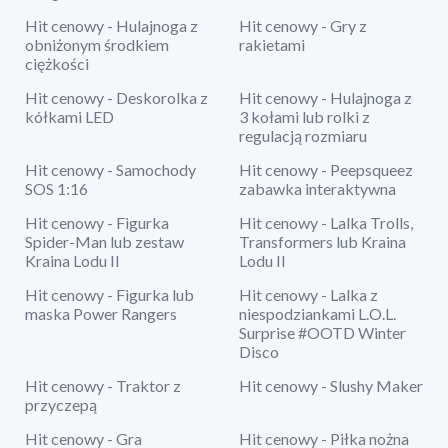
Hit cenowy - Hulajnoga z
Hit cenowy - Gry z
obniżonym środkiem
rakietami
ciężkości
Hit cenowy - Deskorolka z
Hit cenowy - Hulajnoga z
kółkami LED
3 kołami lub rolki z
regulacją rozmiaru
Hit cenowy - Samochody
Hit cenowy - Peepsqueez
SOS 1:16
zabawka interaktywna
Hit cenowy - Figurka
Hit cenowy - Lalka Trolls,
Spider-Man lub zestaw
Transformers lub Kraina
Kraina Lodu II
Lodu II
Hit cenowy - Figurka lub
Hit cenowy - Lalka z
maska Power Rangers
niespodziankami L.O.L.
Surprise #OOTD Winter
Disco
Hit cenowy - Traktor z
Hit cenowy - Slushy Maker
przyczepą
Hit cenowy - Gra
Hit cenowy - Piłka nożna