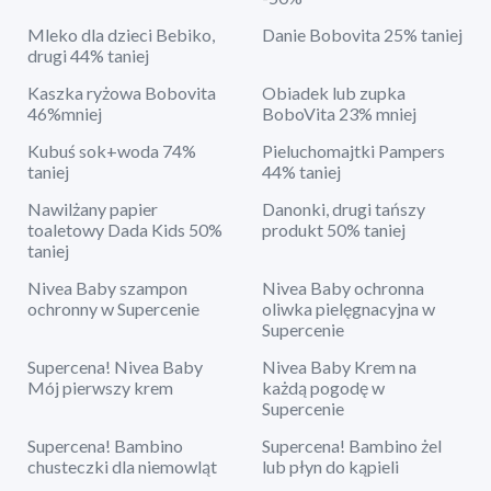
Mleko dla dzieci Bebiko,
Danie Bobovita 25% taniej
drugi 44% taniej
Kaszka ryżowa Bobovita
Obiadek lub zupka
46%mniej
BoboVita 23% mniej
Kubuś sok+woda 74%
Pieluchomajtki Pampers
taniej
44% taniej
Nawilżany papier
Danonki, drugi tańszy
toaletowy Dada Kids 50%
produkt 50% taniej
taniej
Nivea Baby szampon
Nivea Baby ochronna
ochronny w Supercenie
oliwka pielęgnacyjna w
Supercenie
Supercena! Nivea Baby
Nivea Baby Krem na
Mój pierwszy krem
każdą pogodę w
Supercenie
Supercena! Bambino
Supercena! Bambino żel
chusteczki dla niemowląt
lub płyn do kąpieli