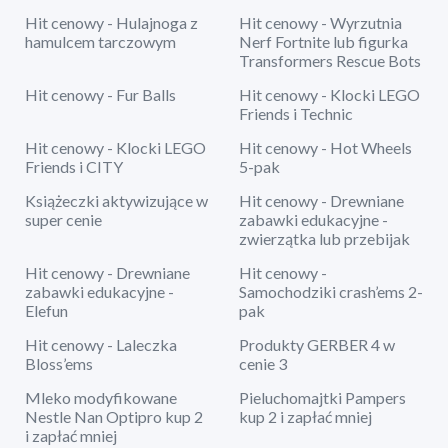
Hit cenowy - Hulajnoga z
Hit cenowy - Wyrzutnia
hamulcem tarczowym
Nerf Fortnite lub figurka
Transformers Rescue Bots
Hit cenowy - Fur Balls
Hit cenowy - Klocki LEGO
Friends i Technic
Hit cenowy - Klocki LEGO
Hit cenowy - Hot Wheels
Friends i CITY
5-pak
Książeczki aktywizujące w
Hit cenowy - Drewniane
super cenie
zabawki edukacyjne -
zwierzątka lub przebijak
Hit cenowy - Drewniane
Hit cenowy -
zabawki edukacyjne -
Samochodziki crash’ems 2-
Elefun
pak
Hit cenowy - Laleczka
Produkty GERBER 4 w
Bloss’ems
cenie 3
Mleko modyfikowane
Pieluchomajtki Pampers
Nestle Nan Optipro kup 2
kup 2 i zapłać mniej
i zapłać mniej