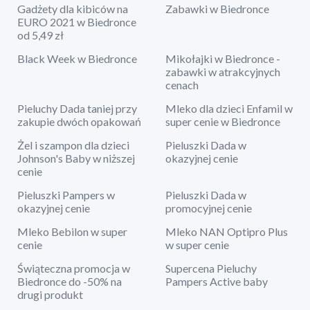
Gadżety dla kibiców na
Zabawki w Biedronce
EURO 2021 w Biedronce
od 5,49 zł
Black Week w Biedronce
Mikołajki w Biedronce -
zabawki w atrakcyjnych
cenach
Pieluchy Dada taniej przy
Mleko dla dzieci Enfamil w
zakupie dwóch opakowań
super cenie w Biedronce
Żel i szampon dla dzieci
Pieluszki Dada w
Johnson's Baby w niższej
okazyjnej cenie
cenie
Pieluszki Pampers w
Pieluszki Dada w
okazyjnej cenie
promocyjnej cenie
Mleko Bebilon w super
Mleko NAN Optipro Plus
cenie
w super cenie
Świąteczna promocja w
Supercena Pieluchy
Biedronce do -50% na
Pampers Active baby
drugi produkt