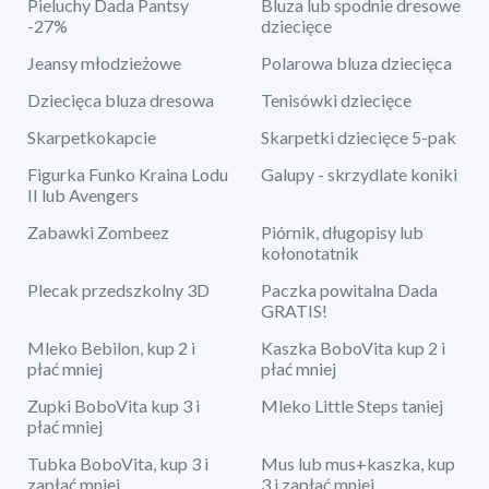
Pieluchy Dada Pantsy
Bluza lub spodnie dresowe
-27%
dziecięce
Jeansy młodzieżowe
Polarowa bluza dziecięca
Dziecięca bluza dresowa
Tenisówki dziecięce
Skarpetkokapcie
Skarpetki dziecięce 5-pak
Figurka Funko Kraina Lodu
Galupy - skrzydlate koniki
II lub Avengers
Zabawki Zombeez
Piórnik, długopisy lub
kołonotatnik
Plecak przedszkolny 3D
Paczka powitalna Dada
GRATIS!
Mleko Bebilon, kup 2 i
Kaszka BoboVita kup 2 i
płać mniej
płać mniej
Zupki BoboVita kup 3 i
Mleko Little Steps taniej
płać mniej
Tubka BoboVita, kup 3 i
Mus lub mus+kaszka, kup
zapłać mniej
3 i zapłać mniej