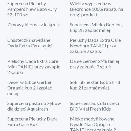
Supercena Pieluchy
Wielka wyprzedaż w
Pampers New Baby-Dry
Biedronce 100% rabatu na
S2, 100 szt.
drugi produkt
Zimowy kiermasz książek
Supercena Mleko Bebilon,
kup 2l i zapłać mniej
Chusteczki nawilżane
Pieluchy Dada Extra Care
Dada Extra Care taniej
Newborn TANIEJ przy
zakupie 2 sztuki
Pieluchy Dada Extra Care
Danie Gerber 29% taniej
Mini TANIEJ przy zakupie
przy zakupie 3 sztuk
2 sztuki
Deser w tubce Gerber
Sok lub nektar Bobo Frut
Organic kup 2 i zapłać
kup 2 i zapłać mniej.
mniej
Supercena pasta do zębów
Supercena Sok dla dzieci
dla dzieci Aquafresh
BIO Vital Fresh Kids
Supercena Pieluchy Dada
Mleko modyfikowane
Extra Care Box
Nestle Nan Optipro
TANIEJ przy zakupie 2