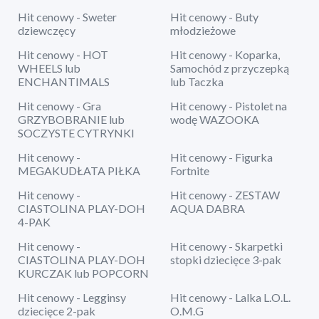
Hit cenowy - Sweter
Hit cenowy - Buty
dziewczęcy
młodzieżowe
Hit cenowy - HOT
Hit cenowy - Koparka,
WHEELS lub
Samochód z przyczepką
ENCHANTIMALS
lub Taczka
Hit cenowy - Gra
Hit cenowy - Pistolet na
GRZYBOBRANIE lub
wodę WAZOOKA
SOCZYSTE CYTRYNKI
Hit cenowy -
Hit cenowy - Figurka
MEGAKUDŁATA PIŁKA
Fortnite
Hit cenowy -
Hit cenowy - ZESTAW
CIASTOLINA PLAY-DOH
AQUA DABRA
4-PAK
Hit cenowy -
Hit cenowy - Skarpetki
CIASTOLINA PLAY-DOH
stopki dziecięce 3-pak
KURCZAK lub POPCORN
Hit cenowy - Legginsy
Hit cenowy - Lalka L.O.L.
dziecięce 2-pak
O.M.G