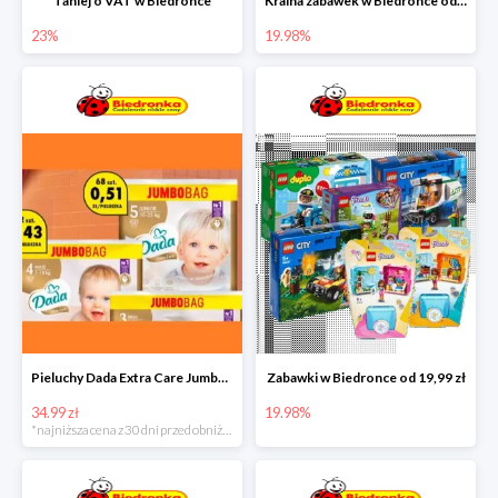
Taniej o VAT w Biedronce
Kraina zabawek w Biedronce od 19,99 zł
23%
19.98%
Pieluchy Dada Extra Care Jumbo Bag w super cenie
Zabawki w Biedronce od 19,99 zł
34.99 zł
19.98%
*najniższa cena z 30 dni przed obniżką