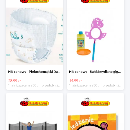
Hit cenowy - Pieluchomajtki Dada Pants
Hit cenowy - Bańki mydlane gigant lub płyn uzupełniający
28.99 zł
14.99 zł
*najniższa cena z 30 dni przed obniżką
*najniższa cena z 30 dni przed obniżką