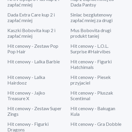
zapłać mniej
Dada Pantsy
Dada Extra Care kup 2 i
Sinlac bezglutenowy
zapłać mniej
zapłać mniej za drugi
Kaszki Bobovita kup 2 i
Mus Bobovita drugi
zapłać mniej
produkt taniej
Hit cenowy - Zestaw Pop
Hit cenowy - L.O.L.
Pop Hair
Surprise #Hairvibes
Hit cenowy - Lalka Barbie
Hit cenowy - Figurki
Hatchimals
Hit cenowy - Lalka
Hit cenowy - Piesek
Hairdooz
przyjaciel
Hit cenowy - Jajko
Hit cenowy - Pluszak
Treasure X
Scentimal
Hit cenowy - Zestaw Super
Hit cenowy - Bakugan
Zings
Kula
Hit cenowy - Figurki
Hit cenowy - Gra Dobble
Dragons