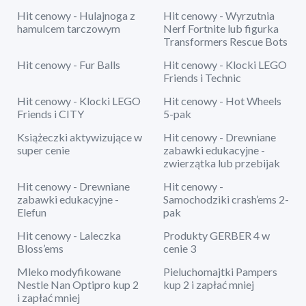
Hit cenowy - Hulajnoga z
Hit cenowy - Wyrzutnia
hamulcem tarczowym
Nerf Fortnite lub figurka
Transformers Rescue Bots
Hit cenowy - Fur Balls
Hit cenowy - Klocki LEGO
Friends i Technic
Hit cenowy - Klocki LEGO
Hit cenowy - Hot Wheels
Friends i CITY
5-pak
Książeczki aktywizujące w
Hit cenowy - Drewniane
super cenie
zabawki edukacyjne -
zwierzątka lub przebijak
Hit cenowy - Drewniane
Hit cenowy -
zabawki edukacyjne -
Samochodziki crash’ems 2-
Elefun
pak
Hit cenowy - Laleczka
Produkty GERBER 4 w
Bloss’ems
cenie 3
Mleko modyfikowane
Pieluchomajtki Pampers
Nestle Nan Optipro kup 2
kup 2 i zapłać mniej
i zapłać mniej