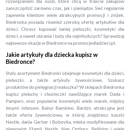
rozwiązaniem dla osób, które chcą w trakcie zakupów
zaoszczędzić zarówno czas, jak i pieniądze. Sieć regularnie
zapewnia klientom wiele atrakcyjnych promocji i zniżek.
Biedronka posiada również szeroką ofertę artykułów dla
dzieci. Chcesz kupować taniej pieluszki, kosmetyki dla
dzieci, a nawet ubrania i buty dla najmłodszych? Sprawdzaj
najnowsze okazje w Biedronce na promocjedladzieci.pl.
Jakie artykuły dla dziecka kupisz w
Biedronce?
Stały asortyment Biedronki obejmuje kosmetyki dla dzieci,
pieluszki, a także artykuły żywnościowe. Szukasz
produktów do pielęgnacji maluszka? W sklepach Biedronka
kupisz pieluchy i chusteczki nawilżające marek Dada i
Pampers, oraz popularne kosmetyki wielu marek, między
innymi Johnsons Babyi Bambino. Bardzo atrakcyjna jest
także oferta żywnościowa, w której znajdziesz kaszki
Nestle, dania Gerber i Bobovita, mleka modyfikowane dla
niemowląt Efamil, Nestle, Nan Optipro, Beliblon i wiele