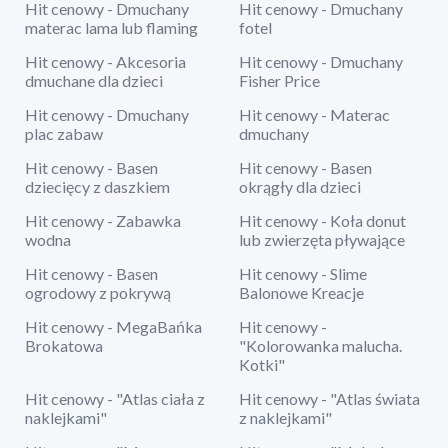
Hit cenowy - Dmuchany
Hit cenowy - Dmuchany
materac lama lub flaming
fotel
Hit cenowy - Akcesoria
Hit cenowy - Dmuchany
dmuchane dla dzieci
Fisher Price
Hit cenowy - Dmuchany
Hit cenowy - Materac
plac zabaw
dmuchany
Hit cenowy - Basen
Hit cenowy - Basen
dziecięcy z daszkiem
okrągły dla dzieci
Hit cenowy - Zabawka
Hit cenowy - Koła donut
wodna
lub zwierzęta pływające
Hit cenowy - Basen
Hit cenowy - Slime
ogrodowy z pokrywą
Balonowe Kreacje
Hit cenowy - MegaBańka
Hit cenowy -
Brokatowa
"Kolorowanka malucha.
Kotki"
Hit cenowy - "Atlas ciała z
Hit cenowy - "Atlas świata
naklejkami"
z naklejkami"