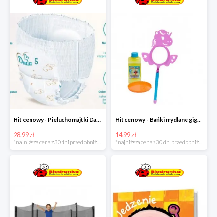
Hit cenowy - Pieluchomajtki Dada Pants
Hit cenowy - Bańki mydlane gigant lub płyn uzupełniający
28.99 zł
14.99 zł
*najniższa cena z 30 dni przed obniżką
*najniższa cena z 30 dni przed obniżką