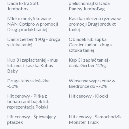
Dada Extra Soft
pieluchomajtki Dada
Jumbobox
Pantsy JumboBag
Mleko modyfikowane
Kaszka mleczno ryżowa w
NAN Optipro w promocji
promocji Drugi produkt
Drugi produkt taniej
taniej
Dania Gerber 190g - druga
Obiadek lub zupka
sztuka taniej
Garnier Junior - druga
sztuka taniej
Kup 3 i zapłać taniej - mus
Kup 3 i zapłać taniej -
lub mus+kaszka Kubuś
dania Gerber 125g
Baby
Druga tańsza książka
Wiosenna wyprzedaż w
-50%
Biedronce do -70%
Hit cenowy - Piłka z
Hit cenowy - Klocki
bohaterami bajek lub
reprezentacją Polski
Hit cenowy - Śpiewający
Hit cenowy - Samochodzik
ptaszek
Monster Truck