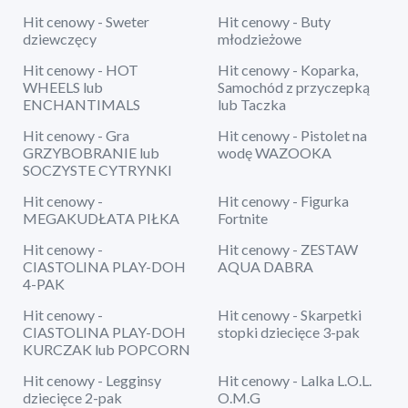
Hit cenowy - Sweter
Hit cenowy - Buty
dziewczęcy
młodzieżowe
Hit cenowy - HOT
Hit cenowy - Koparka,
WHEELS lub
Samochód z przyczepką
ENCHANTIMALS
lub Taczka
Hit cenowy - Gra
Hit cenowy - Pistolet na
GRZYBOBRANIE lub
wodę WAZOOKA
SOCZYSTE CYTRYNKI
Hit cenowy -
Hit cenowy - Figurka
MEGAKUDŁATA PIŁKA
Fortnite
Hit cenowy -
Hit cenowy - ZESTAW
CIASTOLINA PLAY-DOH
AQUA DABRA
4-PAK
Hit cenowy -
Hit cenowy - Skarpetki
CIASTOLINA PLAY-DOH
stopki dziecięce 3-pak
KURCZAK lub POPCORN
Hit cenowy - Legginsy
Hit cenowy - Lalka L.O.L.
dziecięce 2-pak
O.M.G