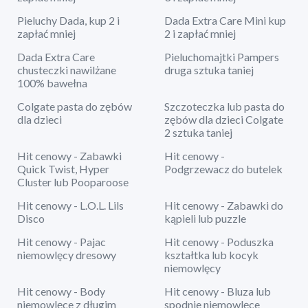
Pieluchy Dada, kup 2 i
Dada Extra Care Mini kup
zapłać mniej
2 i zapłać mniej
Dada Extra Care
Pieluchomajtki Pampers
chusteczki nawilżane
druga sztuka taniej
100% bawełna
Colgate pasta do zębów
Szczoteczka lub pasta do
dla dzieci
zębów dla dzieci Colgate
2 sztuka taniej
Hit cenowy - Zabawki
Hit cenowy -
Quick Twist, Hyper
Podgrzewacz do butelek
Cluster lub Pooparoose
Hit cenowy - L.O.L. Lils
Hit cenowy - Zabawki do
Disco
kąpieli lub puzzle
Hit cenowy - Pajac
Hit cenowy - Poduszka
niemowlęcy dresowy
kształtka lub kocyk
niemowlęcy
Hit cenowy - Body
Hit cenowy - Bluza lub
niemowlęce z długim
spodnie niemowlęce