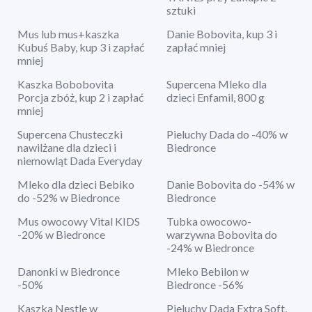
sztuki
Mus lub mus+kaszka
Danie Bobovita, kup 3 i
Kubuś Baby, kup 3 i zapłać
zapłać mniej
mniej
Kaszka Bobobovita
Supercena Mleko dla
Porcja zbóż, kup 2 i zapłać
dzieci Enfamil, 800 g
mniej
Supercena Chusteczki
Pieluchy Dada do -40% w
nawilżane dla dzieci i
Biedronce
niemowląt Dada Everyday
Mleko dla dzieci Bebiko
Danie Bobovita do -54% w
do -52% w Biedronce
Biedronce
Mus owocowy Vital KIDS
Tubka owocowo-
-20% w Biedronce
warzywna Bobovita do
-24% w Biedronce
Danonki w Biedronce
Mleko Bebilon w
-50%
Biedronce -56%
Kaszka Nestle w
Pieluchy Dada Extra Soft,