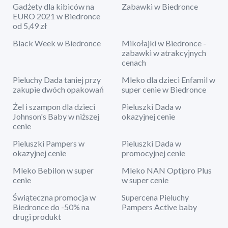
Gadżety dla kibiców na
Zabawki w Biedronce
EURO 2021 w Biedronce
od 5,49 zł
Black Week w Biedronce
Mikołajki w Biedronce -
zabawki w atrakcyjnych
cenach
Pieluchy Dada taniej przy
Mleko dla dzieci Enfamil w
zakupie dwóch opakowań
super cenie w Biedronce
Żel i szampon dla dzieci
Pieluszki Dada w
Johnson's Baby w niższej
okazyjnej cenie
cenie
Pieluszki Pampers w
Pieluszki Dada w
okazyjnej cenie
promocyjnej cenie
Mleko Bebilon w super
Mleko NAN Optipro Plus
cenie
w super cenie
Świąteczna promocja w
Supercena Pieluchy
Biedronce do -50% na
Pampers Active baby
drugi produkt