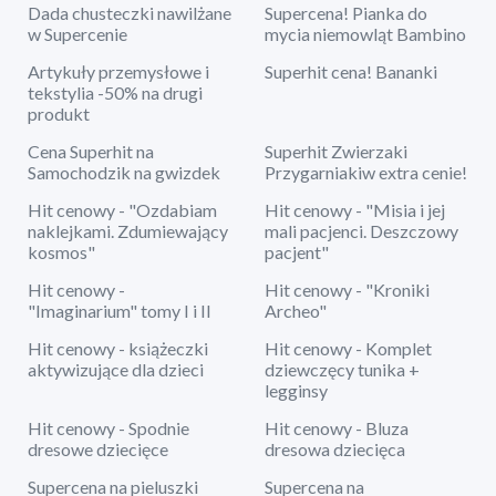
Dada chusteczki nawilżane
Supercena! Pianka do
w Supercenie
mycia niemowląt Bambino
Artykuły przemysłowe i
Superhit cena! Bananki
tekstylia -50% na drugi
produkt
Cena Superhit na
Superhit Zwierzaki
Samochodzik na gwizdek
Przygarniakiw extra cenie!
Hit cenowy - "Ozdabiam
Hit cenowy - "Misia i jej
naklejkami. Zdumiewający
mali pacjenci. Deszczowy
kosmos"
pacjent"
Hit cenowy -
Hit cenowy - "Kroniki
"Imaginarium" tomy I i II
Archeo"
Hit cenowy - książeczki
Hit cenowy - Komplet
aktywizujące dla dzieci
dziewczęcy tunika +
legginsy
Hit cenowy - Spodnie
Hit cenowy - Bluza
dresowe dziecięce
dresowa dziecięca
Supercena na pieluszki
Supercena na