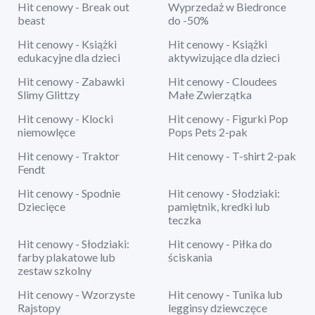
Hit cenowy - Break out
Wyprzedaż w Biedronce
beast
do -50%
Hit cenowy - Książki
Hit cenowy - Książki
edukacyjne dla dzieci
aktywizujące dla dzieci
Hit cenowy - Zabawki
Hit cenowy - Cloudees
Slimy Glittzy
Małe Zwierzątka
Hit cenowy - Klocki
Hit cenowy - Figurki Pop
niemowlęce
Pops Pets 2-pak
Hit cenowy - Traktor
Hit cenowy - T-shirt 2-pak
Fendt
Hit cenowy - Spodnie
Hit cenowy - Słodziaki:
Dziecięce
pamiętnik, kredki lub
teczka
Hit cenowy - Słodziaki:
Hit cenowy - Piłka do
farby plakatowe lub
ściskania
zestaw szkolny
Hit cenowy - Wzorzyste
Hit cenowy - Tunika lub
Rajstopy
legginsy dziewczęce