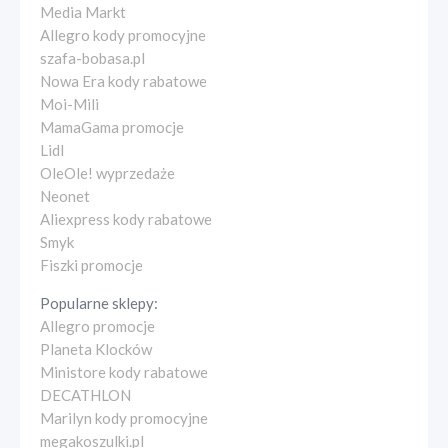
Media Markt
Allegro kody promocyjne
szafa-bobasa.pl
Nowa Era kody rabatowe
Moi-Mili
MamaGama promocje
Lidl
OleOle! wyprzedaże
Neonet
Aliexpress kody rabatowe
Smyk
Fiszki promocje
Popularne sklepy:
Allegro promocje
Planeta Klocków
Ministore kody rabatowe
DECATHLON
Marilyn kody promocyjne
megakoszulki.pl