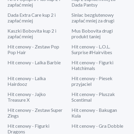
zapłać mniej
Dada Pantsy
Dada Extra Care kup 2 i
Sinlac bezglutenowy
zapłać mniej
zapłać mniej za drugi
Kaszki Bobovita kup 2 i
Mus Bobovita drugi
zapłać mniej
produkt taniej
Hit cenowy - Zestaw Pop
Hit cenowy - L.O.L.
Pop Hair
Surprise #Hairvibes
Hit cenowy - Lalka Barbie
Hit cenowy - Figurki
Hatchimals
Hit cenowy - Lalka
Hit cenowy - Piesek
Hairdooz
przyjaciel
Hit cenowy - Jajko
Hit cenowy - Pluszak
Treasure X
Scentimal
Hit cenowy - Zestaw Super
Hit cenowy - Bakugan
Zings
Kula
Hit cenowy - Figurki
Hit cenowy - Gra Dobble
Dragons