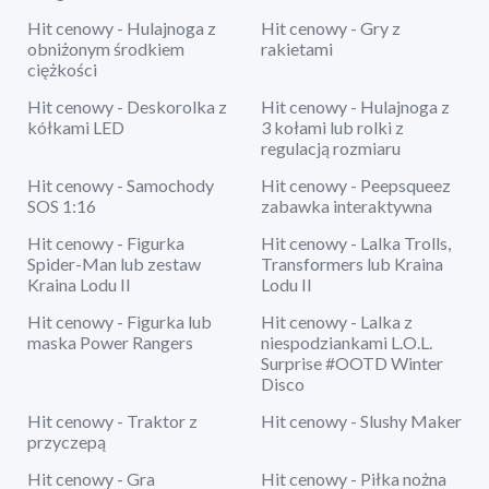
Hit cenowy - Hulajnoga z
Hit cenowy - Gry z
obniżonym środkiem
rakietami
ciężkości
Hit cenowy - Deskorolka z
Hit cenowy - Hulajnoga z
kółkami LED
3 kołami lub rolki z
regulacją rozmiaru
Hit cenowy - Samochody
Hit cenowy - Peepsqueez
SOS 1:16
zabawka interaktywna
Hit cenowy - Figurka
Hit cenowy - Lalka Trolls,
Spider-Man lub zestaw
Transformers lub Kraina
Kraina Lodu II
Lodu II
Hit cenowy - Figurka lub
Hit cenowy - Lalka z
maska Power Rangers
niespodziankami L.O.L.
Surprise #OOTD Winter
Disco
Hit cenowy - Traktor z
Hit cenowy - Slushy Maker
przyczepą
Hit cenowy - Gra
Hit cenowy - Piłka nożna