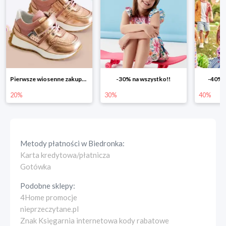
Pierwsze wiosenne zakupy -20%
-30% na wszystko!!
-40% n
20%
30%
40%
Metody płatności w
Biedronka
:
Karta kredytowa/płatnicza
Gotówka
Podobne sklepy:
4Home promocje
nieprzeczytane.pl
Znak Księgarnia internetowa kody rabatowe