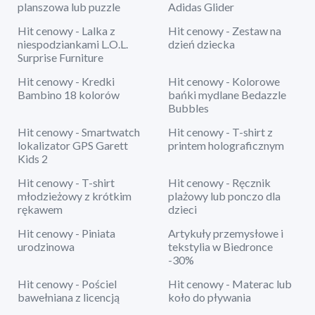
planszowa lub puzzle
Adidas Glider
Hit cenowy - Lalka z
Hit cenowy - Zestaw na
niespodziankami L.O.L.
dzień dziecka
Surprise Furniture
Hit cenowy - Kredki
Hit cenowy - Kolorowe
Bambino 18 kolorów
bańki mydlane Bedazzle
Bubbles
Hit cenowy - Smartwatch
Hit cenowy - T-shirt z
lokalizator GPS Garett
printem holograficznym
Kids 2
Hit cenowy - T-shirt
Hit cenowy - Ręcznik
młodzieżowy z krótkim
plażowy lub ponczo dla
rękawem
dzieci
Hit cenowy - Piniata
Artykuły przemysłowe i
urodzinowa
tekstylia w Biedronce
-30%
Hit cenowy - Pościel
Hit cenowy - Materac lub
bawełniana z licencją
koło do pływania