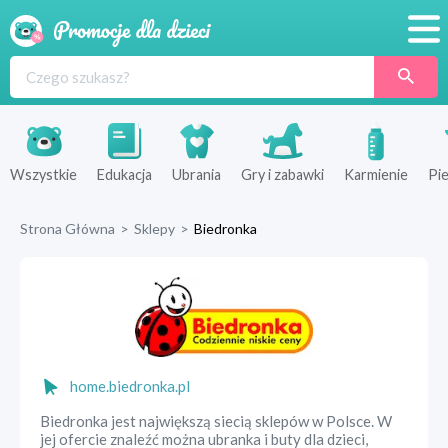
Promocje
Produkty
Sklepy
Wszystkie
Edukacja
Ubrania
Gry i zabawki
Karmienie
Pie
Blog
Strona Główna
>
Sklepy
>
Biedronka
Wyprawka
home.biedronka.pl
Biedronka jest największą siecią sklepów w Polsce. W
jej ofercie znaleźć można ubranka i buty dla dzieci,