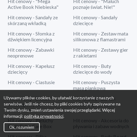
Hit cenowy - "Mega
Hit cenowy - "Maluch
Active Book Niebieska"
poznaje świat. Nie!"
Hit cenowy - Sandały ze
Hit cenowy - Sandały
skórzaną wkładką
dziecięce
Hit cenowy - Słomka z
Hit cenowy - Zestaw mata
dźwiękiem licencyjna
silikonowa z flamastrami
Hit cenowy - Zabawki
Hit cenowy - Zestawy gier
neoprenowe
z rakietami
Hit cenowy - Kapelusz
Hit cenowy - Buty
dziecięcy
dziecięce do wody
Hit cenowy - Ciastusie
Hit cenowy - Puszysta
masa piankowa
Używamy plików cookies, by ułatwić korzystanie z naszych
Hit cenowy - Zestaw
Hit cenowy - Zamek
serwisów. Jeśli nie chcesz, by pliki cookies były zapisywane na
teleskopowy do
dmuchany z koszem
badmintona
Twoim dysku, zmień ustawienia swojej przeglądarki. Więcej
informacji:
polityka prywatności
.
Hit cenowy - Pieluchy
Hit cenowy - Akcesoria do
Dada Extra Care Box
pływania i zabaw wodnych
Ok, rozumiem
Hit cenowy - Piłka
Hit cenowy - Body Board