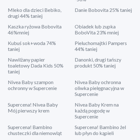
Mleko dla dzieci Bebiko,
Danie Bobovita 25% taniej
drugi 44% taniej
Kaszka ryżowa Bobovita
Obiadek lub zupka
46%mniej
BoboVita 23% mniej
Kubuś sok+woda 74%
Pieluchomajtki Pampers
taniej
44% taniej
Nawilżany papier
Danonki, drugi tańszy
toaletowy Dada Kids 50%
produkt 50% taniej
taniej
Nivea Baby szampon
Nivea Baby ochronna
ochronny w Supercenie
oliwka pielęgnacyjna w
Supercenie
Supercena! Nivea Baby
Nivea Baby Krem na
Mój pierwszy krem
każdą pogodę w
Supercenie
Supercena! Bambino
Supercena! Bambino żel
chusteczki dla niemowląt
lub płyn do kąpieli