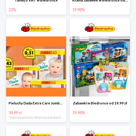
Taniej o VAT w Biedronce
Kraina zabawek w Biedronce od 19,99 zł
23%
19.98%
Pieluchy Dada Extra Care Jumbo Bag w super cenie
Zabawki w Biedronce od 19,99 zł
34.99 zł
19.98%
*najniższa cena z 30 dni przed obniżką