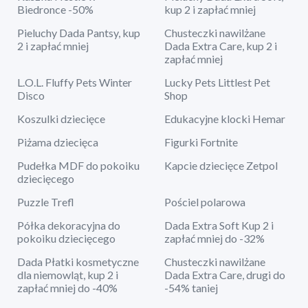
Biedronce -50%
kup 2 i zapłać mniej
Pieluchy Dada Pantsy, kup
Chusteczki nawilżane
2 i zapłać mniej
Dada Extra Care, kup 2 i
zapłać mniej
L.O.L. Fluffy Pets Winter
Lucky Pets Littlest Pet
Disco
Shop
Koszulki dziecięce
Edukacyjne klocki Hemar
Piżama dziecięca
Figurki Fortnite
Pudełka MDF do pokoiku
Kapcie dziecięce Zetpol
dziecięcego
Puzzle Trefl
Pościel polarowa
Półka dekoracyjna do
Dada Extra Soft Kup 2 i
pokoiku dziecięcego
zapłać mniej do -32%
Dada Płatki kosmetyczne
Chusteczki nawilżane
dla niemowląt, kup 2 i
Dada Extra Care, drugi do
zapłać mniej do -40%
-54% taniej