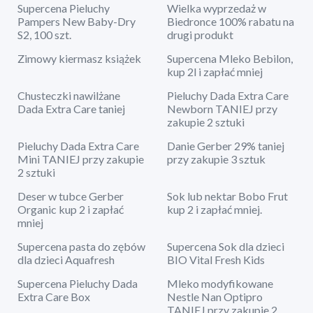
Supercena Pieluchy
Wielka wyprzedaż w
Pampers New Baby-Dry
Biedronce 100% rabatu na
S2, 100 szt.
drugi produkt
Zimowy kiermasz książek
Supercena Mleko Bebilon,
kup 2l i zapłać mniej
Chusteczki nawilżane
Pieluchy Dada Extra Care
Dada Extra Care taniej
Newborn TANIEJ przy
zakupie 2 sztuki
Pieluchy Dada Extra Care
Danie Gerber 29% taniej
Mini TANIEJ przy zakupie
przy zakupie 3 sztuk
2 sztuki
Deser w tubce Gerber
Sok lub nektar Bobo Frut
Organic kup 2 i zapłać
kup 2 i zapłać mniej.
mniej
Supercena pasta do zębów
Supercena Sok dla dzieci
dla dzieci Aquafresh
BIO Vital Fresh Kids
Supercena Pieluchy Dada
Mleko modyfikowane
Extra Care Box
Nestle Nan Optipro
TANIEJ przy zakupie 2