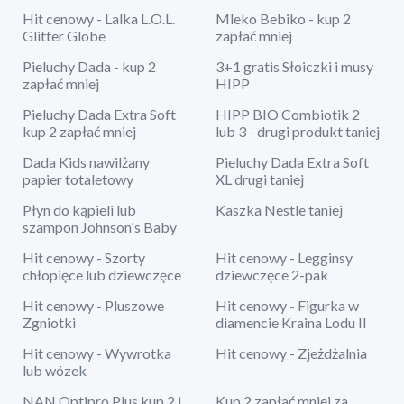
Hit cenowy - Lalka L.O.L.
Mleko Bebiko - kup 2
Glitter Globe
zapłać mniej
Pieluchy Dada - kup 2
3+1 gratis Słoiczki i musy
zapłać mniej
HIPP
Pieluchy Dada Extra Soft
HIPP BIO Combiotik 2
kup 2 zapłać mniej
lub 3 - drugi produkt taniej
Dada Kids nawilżany
Pieluchy Dada Extra Soft
papier totaletowy
XL drugi taniej
Płyn do kąpieli lub
Kaszka Nestle taniej
szampon Johnson's Baby
Hit cenowy - Szorty
Hit cenowy - Legginsy
chłopięce lub dziewczęce
dziewczęce 2-pak
Hit cenowy - Pluszowe
Hit cenowy - Figurka w
Zgniotki
diamencie Kraina Lodu II
Hit cenowy - Wywrotka
Hit cenowy - Zjeżdżalnia
lub wózek
NAN Optipro Plus kup 2 i
Kup 2 zapłać mniej za