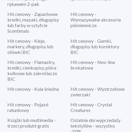
rękawem 2-pak
Hit cenowy - Zapachowe
Hit cenowy -
kredki, mazaki, długopisy
Wymazywalne akcesoria
lub farby w sztyfcie
piśmiennicze
Scentimals
Hit cenowy - Kleje,
Hit cenowy - Gumki,
markery, długopisy lub
długopisy lub korektory
ołówki BIC
BIC
Hit cenowy - Flamastry,
Hit cenowy - Neo-lina
kredki, cienkopisy, pióra
brokatowa
kulkowe lub zakreślacze
BIC
Hit cenowy - Kula śnieżna
Hit cenowy - Wystrzałowe
zwierzaki
Hit cenowy - Pojazd
Hit cenowy - Crystal
ratunkowy
Creatures
Książki lub multimedia -
Ostatnie dni wyprzedaży
trzeci produkt gratis
tekstyliów - wszystko
-50%