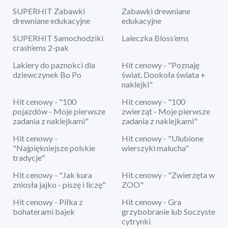
SUPERHIT Zabawki
Zabawki drewniane
drewniane edukacyjne
edukacyjne
SUPERHIT Samochodziki
Laleczka Bloss’ems
crash’ems 2-pak
Lakiery do paznokci dla
Hit cenowy - "Poznaję
dziewczynek Bo Po
świat. Dookoła świata +
naklejki"
Hit cenowy - "100
Hit cenowy - "100
pojazdów - Moje pierwsze
zwierząt - Moje pierwsze
zadania z naklejkami"
zadania z naklejkami"
Hit cenowy -
Hit cenowy - "Ulubione
"Najpiękniejsze polskie
wierszyki malucha"
tradycje"
Hit cenowy - "Jak kura
Hit cenowy - "Zwierzęta w
zniosła jajko - piszę i liczę"
ZOO"
Hit cenowy - Piłka z
Hit cenowy - Gra
bohaterami bajek
grzybobranie lub Soczyste
cytrynki