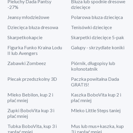
Pieluchy Dada Pantsy
Bluza lub spodnie dresowe
-27%
dziecięce
Jeansy młodzieżowe
Polarowa bluza dziecięca
Dziecięca bluza dresowa
Tenisówki dziecięce
Skarpetkokapcie
Skarpetki dziecięce 5-pak
Figurka Funko Kraina Lodu
Galupy - skrzydlate koniki
II lub Avengers
Zabawki Zombeez
Piórnik, długopisy lub
kołonotatnik
Plecak przedszkolny 3D
Paczka powitalna Dada
GRATIS!
Mleko Bebilon, kup 2 i
Kaszka BoboVita kup 2 i
płać mniej
płać mniej
Zupki BoboVita kup 3 i
Mleko Little Steps taniej
płać mniej
Tubka BoboVita, kup 3 i
Mus lub mus+kaszka, kup
zapłać mniej
3 i zapłać mniej