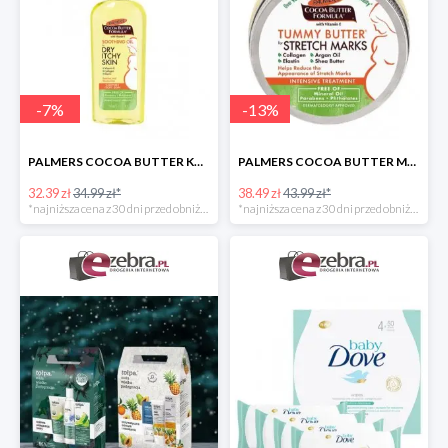
-
7
%
-
13
%
PALMERS COCOA BUTTER KOJĄCA OLIWKA DLA KOBIET W CIĄŻY
PALMERS COCOA BUTTER MASŁO DO PIELĘGNACJI BRZUCHA W CZASIE CIĄŻY
32.39 zł
34.99 zł*
38.49 zł
43.99 zł*
*najniższa cena z 30 dni przed obniżką
*najniższa cena z 30 dni przed obniżką