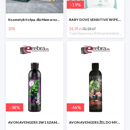
-
19
%
Kosmetyki tołpa. dla Mam w ezebra.pl do -20%
BABY DOVE SENSITIVE WIPES CHUSTECZKI PIELĘGNACYJNE 200 szt.
20%
24.39 zł
30.18 zł*
*najniższa cena z 30 dni przed obniżką
-
38
%
-
46
%
AVON AVENGERS 2W1 SZAMPON DO WŁOSÓW I ODŻYWKA
AVON AVENGERS ŻEL DO MYCIA CIAŁA