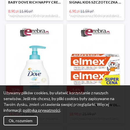
BABY DOVE RICH NAPPY CREAM KREM PRZECIW ODPARZENIOM
SIGNAL KIDS SZCZOTECZKA DO ZĘBÓW DLA DZIECI
8.90 zł
11.90 zł*
6.90 zł
11.59 zł*
*najniższa cena z 30 dni przed obniżką
*najniższa cena z 30 dni przed obniżką
-
32
%
-
14
%
Używamy plików cookies, by ułatwić korzystanie z naszych
serwisów. Jeśli nie chcesz, by pliki cookies były zapisywane na
Twoim dysku, zmień ustawienia swojej przeglądarki. Więcej
BABY DOVE RICH HEAD TO TOE WASH EMULSJA DO MYCIA CIAŁA I WŁOSÓW
ELMEX PASTA DO ZĘBÓW DLA DZIECI 2PAK
informacji:
polityka prywatności
.
14.90 zł
21.90 zł*
18.98 zł
21.99 zł*
*najniższa cena z 30 dni przed obniżką
*najniższa cena z 30 dni przed obniżką
Ok, rozumiem