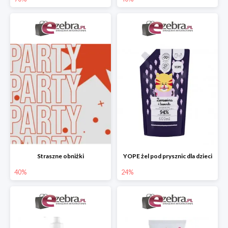
Straszne obniżki
YOPE żel pod prysznic dla dzieci
40%
24%