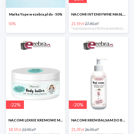
Marka Yope w ezebra.pl do -50%
NACOMI INTENSYWNE MASŁO DLA KOBIET W CIĄŻY
50%
21.59 zł
27.90 zł*
*najniższa cena z 30 dni przed obniżką
-
22
%
-
20
%
NACOMI LEKKIE KREMOWE MASŁO DLA KOBIET W CIĄŻY
NACOMI KREM BALSAM DO BIUSTU DLA KOBIET W CIĄŻY
18.59 zł
23.90 zł*
21.39 zł
26.90 zł*