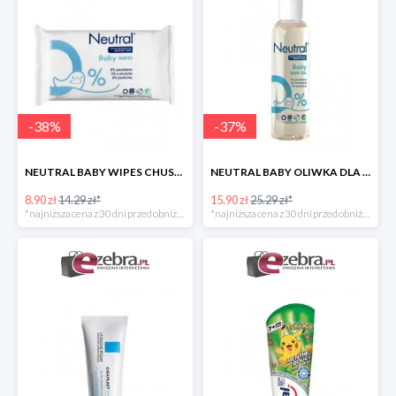
-
38
%
-
37
%
NEUTRAL BABY WIPES CHUSTECZKI NAWILŻANE DLA DZIECI
NEUTRAL BABY OLIWKA DLA DZIECI
8.90 zł
14.29 zł*
15.90 zł
25.29 zł*
*najniższa cena z 30 dni przed obniżką
*najniższa cena z 30 dni przed obniżką