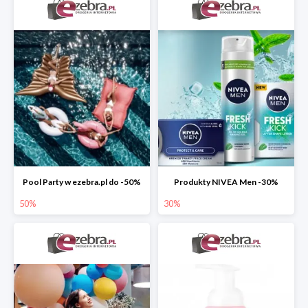
Pool Party w ezebra.pl do -50%
Produkty NIVEA Men -30%
50%
30%