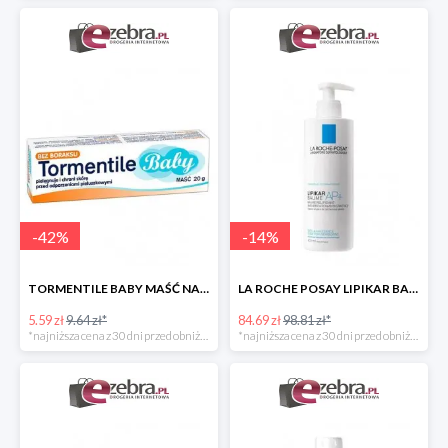
-
42
%
-
14
%
TORMENTILE BABY MAŚĆ NA ODPARZENIA PIELUSZKOWE
LA ROCHE POSAY LIPIKAR BAUME AP+ BALSAM UZUPEŁNIAJĄCY POZIOM LIPIDÓW
5.59 zł
9.64 zł*
84.69 zł
98.81 zł*
*najniższa cena z 30 dni przed obniżką
*najniższa cena z 30 dni przed obniżką