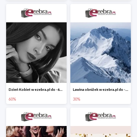
Dzień Kobiet w ezebra.pl do -60%
Lawina obniżek w ezebra.pl do -30%
60%
30%