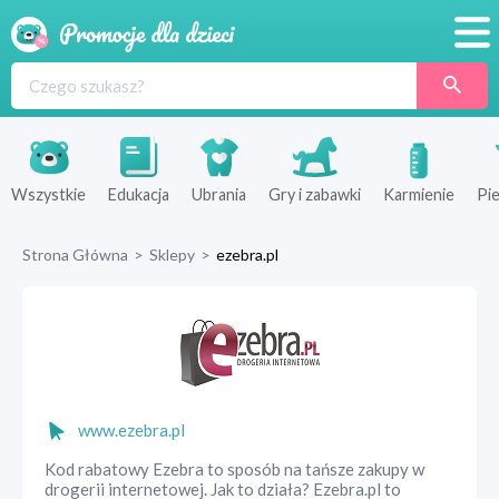
Promocje
Produkty
Sklepy
Wszystkie
Edukacja
Ubrania
Gry i zabawki
Karmienie
Pie
Blog
Strona Główna
>
Sklepy
>
ezebra.pl
Wyprawka
www.ezebra.pl
Kod rabatowy Ezebra to sposób na tańsze zakupy w
drogerii internetowej. Jak to działa? Ezebra.pl to