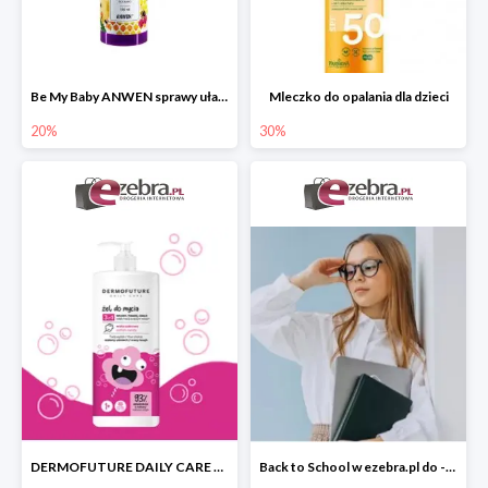
Be My Baby ANWEN sprawy ułatwiający rozczesywanie
Mleczko do opalania dla dzieci
20%
30%
DERMOFUTURE DAILY CARE żel do mycia 3w1 dla dzieci
Back to School w ezebra.pl do -30%