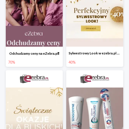
Sylwestrowy Look w ezebra.pl do -40%
Odchudzamy ceny na eZebra.pl❗️
70%
40%