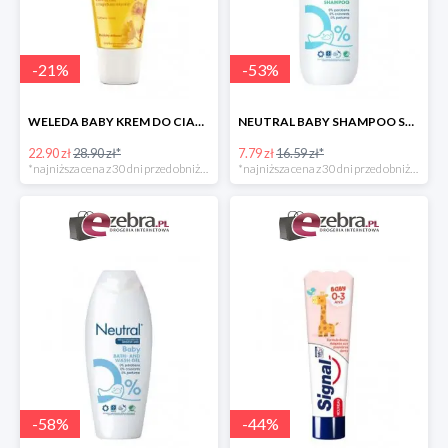
-
21
%
-
53
%
WELEDA BABY KREM DO CIAŁA DLA NIEMOWLĄT Z NAGIETKIEM
NEUTRAL BABY SHAMPOO SZAMPON DO WŁOSÓW DLA DZIECI
22.90 zł
28.90 zł*
7.79 zł
16.59 zł*
*najniższa cena z 30 dni przed obniżką
*najniższa cena z 30 dni przed obniżką
-
58
%
-
44
%