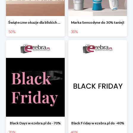
Świąteczne okazje dla bliskich w ezebra.pl do -50%
Marka Sensodyne do 30% taniej!
50%
30%
Black Days w ezebra.pl do -70%
Black Friday w ezebra.pl do -40%
70%
40%