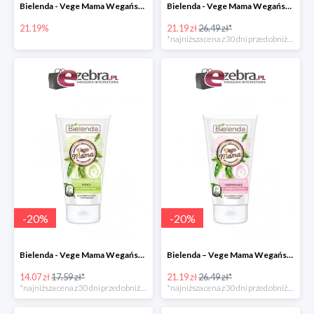
Bielenda - Vege Mama Wegański balsam natłuszczający na brzuch
Bielenda - Vege Mama Wegańskie serum wzmacniające przeciw rozstępom
21.19%
21.19 zł
26.49 zł*
*najniższa cena z 30 dni przed obniżką
-
20
%
-
20
%
Bielenda - Vege Mama Wegański kojący krem-żel na ociężałe nogi
Bielenda – Vege Mama Wegańskie serum ujędrniające do pielęgnacji biustu
14.07 zł
17.59 zł*
21.19 zł
26.49 zł*
*najniższa cena z 30 dni przed obniżką
*najniższa cena z 30 dni przed obniżką