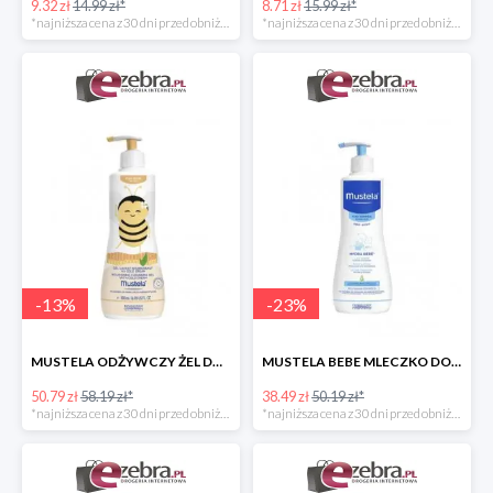
9.32 zł
14.99 zł*
8.71 zł
15.99 zł*
*najniższa cena z 30 dni przed obniżką
*najniższa cena z 30 dni przed obniżką
-
13
%
-
23
%
MUSTELA ODŻYWCZY ŻEL DO MYCIA DLA DZIECI
MUSTELA BEBE MLECZKO DO CIAŁA DLA DZIECI
50.79 zł
58.19 zł*
38.49 zł
50.19 zł*
*najniższa cena z 30 dni przed obniżką
*najniższa cena z 30 dni przed obniżką