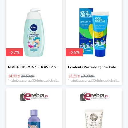
-
27
%
-
26
%
NIVEA KIDS 2 IN 1 SHOWER & SZAMPOO ŻEL DO MYCIA CIAŁA I WŁOSÓW
Ecodenta Pasta do zębów kolorowa niespodzianka
14.99 zł
20.50 zł*
13.29 zł
17.98 zł*
*najniższa cena z 30 dni przed obniżką
*najniższa cena z 30 dni przed obniżką