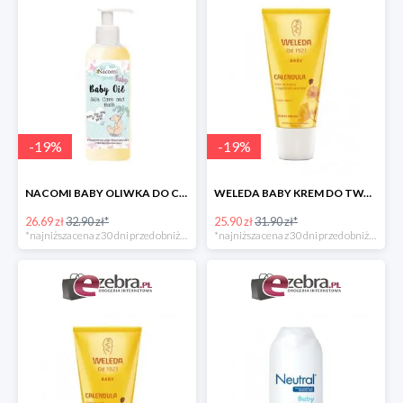
-
19
%
-
19
%
NACOMI BABY OLIWKA DO CIAŁA I KĄPIELI DLA DZIECI
WELEDA BABY KREM DO TWARZY DLA NIEMOWLĄT Z NAGIETKIEM
26.69 zł
32.90 zł*
25.90 zł
31.90 zł*
*najniższa cena z 30 dni przed obniżką
*najniższa cena z 30 dni przed obniżką