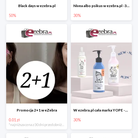
Black days w ezebra.pl
Nivea albo psikus w ezebra.pl -30%
50%
30%
Promocja 2+1 w eZebra
W ezebra.pl cała marka YOPE -30%
0.01 zł
30%
*najniższa cena z 30 dni przed obniżką