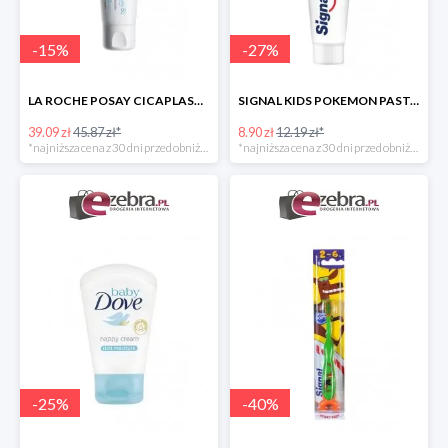
-
15
%
-
27
%
LA ROCHE POSAY CICAPLAST BAUME B5 KOJĄCY BALSAM REGENERUJĄCY
SIGNAL KIDS POKEMON PASTA DO ZĘBÓW DLA DZIECI
39.09 zł
45.87 zł*
8.90 zł
12.19 zł*
*najniższa cena z 30 dni przed obniżką
*najniższa cena z 30 dni przed obniżką
-
25
%
-
40
%