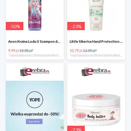
-
50
%
-
23
%
Avon Kraina Lodu II Szampon do włosów dla dzieci
Little Siberica Hand Protection Baby Cream Natura Siberica ochronny krem do rąk dla dziec
9.99 zł
19.98 zł*
10.79 zł
13.99 zł*
*najniższa cena z 30 dni przed obniżką
*najniższa cena z 30 dni przed obniżką
-
23
%