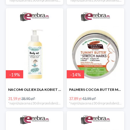
*najniższa cena z 30 dni przed obniżką
*najniższa cena z 30 dni przed obniżką
-
19
%
-
14
%
NACOMI OLEJEK DLA KOBIET W CIĄŻY NA ROZSTĘPY
PALMERS COCOA BUTTER MASŁO DO PIELĘGNACJI BRZUCHA W CIĄŻY
31.59 zł
38.90 zł*
37.89 zł
43.99 zł*
*najniższa cena z 30 dni przed obniżką
*najniższa cena z 30 dni przed obniżką