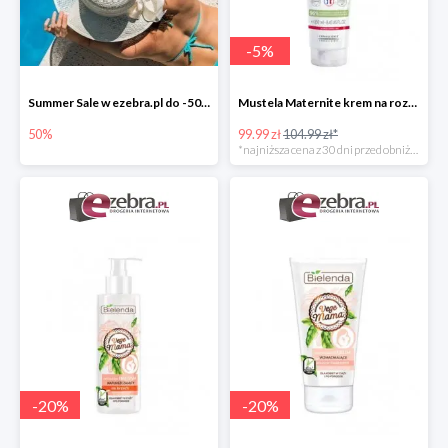
-
5
%
Summer Sale w ezebra.pl do -50%
Mustela Maternite krem na rozstępy dla kobiet w ciąży
50%
99.99 zł
104.99 zł*
*najniższa cena z 30 dni przed obniżką
-
20
%
-
20
%