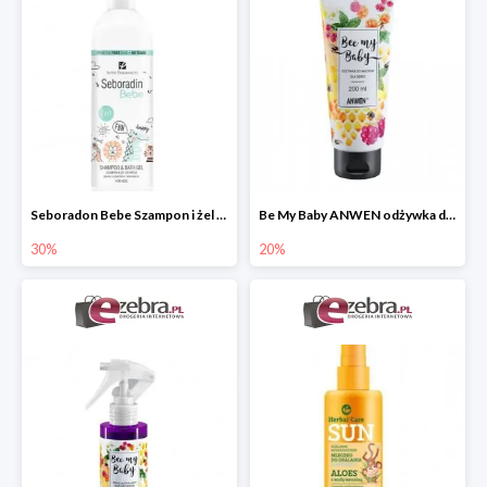
Seboradon Bebe Szampon i żel do mycia 2w1
Be My Baby ANWEN odżywka do włosów dla dzieci
30%
20%