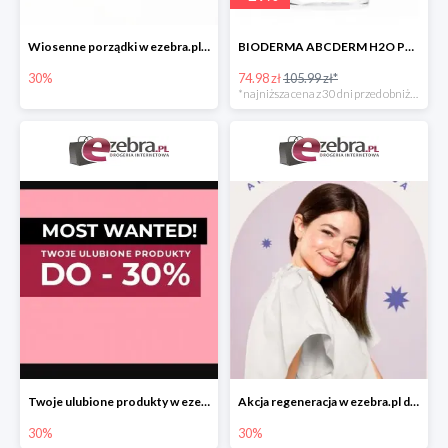
Wiosenne porządki w ezebra.pl do -30%
BIODERMA ABCDERM H2O PŁYN MICELARNY DLA DZIECI -29%
30%
74.98 zł
105.99 zł*
*najniższa cena z 30 dni przed obniżką
Twoje ulubione produkty w ezebra.pl do -30%
Akcja regeneracja w ezebra.pl do -30%
30%
30%