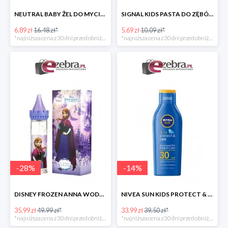
NEUTRAL BABY ŻEL DO MYCIA CIAŁA DLA DZIECI
SIGNAL KIDS PASTA DO ZĘBÓW DLA DZIECI PONIŻEJ 3 ROKU ŻYCIA
6.89 zł
16.48 zł*
5.69 zł
10.09 zł*
*najniższa cena z 30 dni przed obniżką
*najniższa cena z 30 dni przed obniżką
-
28
%
-
14
%
DISNEY FROZEN ANNA WODA TOALETOWA DLA DZIECI
NIVEA SUN KIDS PROTECT & CARE BALSAM DLA DZIECI SPF30
35.99 zł
49.99 zł*
33.99 zł
39.50 zł*
*najniższa cena z 30 dni przed obniżką
*najniższa cena z 30 dni przed obniżką