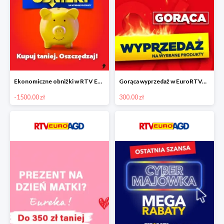
Ekonomiczne obniżki w RTV EURO AGD do -1500 zł
Gorąca wyprzedaż w EuroRTVAGD
-1500.00 zł
300.00 zł