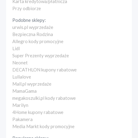
Karta kredytowa/płatnicza
Przy odbiorze
Podobne sklepy:
urwis.pl wyprzedaże
Bezpieczna Rodzina
Allegro kody promocyjne
Lidl
Super Prezenty wyprzedaże
Neonet
DECATHLON kupony rabatowe
Lullalove
Mall.pl wyprzedaże
MamaGama
megakoszulki.pl kody rabatowe
Marilyn
4Home kupony rabatowe
Pakamera
Media Markt kody promocyjne