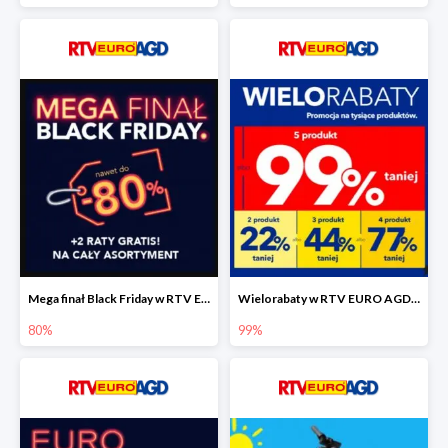
Mega finał Black Friday w RTV EEURO AGD do -80%
Wielorabaty w RTV EURO AGD do -99%
80%
99%