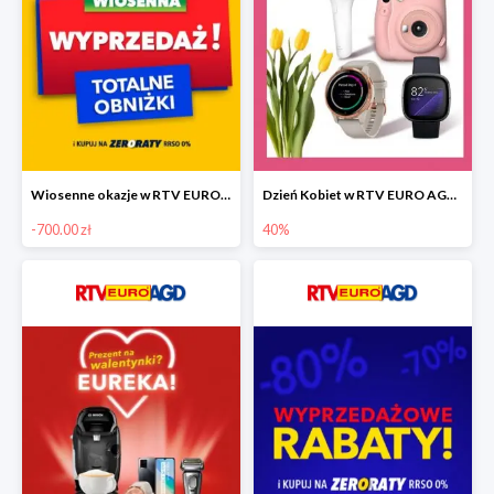
Wiosenne okazje w RTV EURO AGD do -700 zł
Dzień Kobiet w RTV EURO AGD do -40%
-700.00 zł
40%