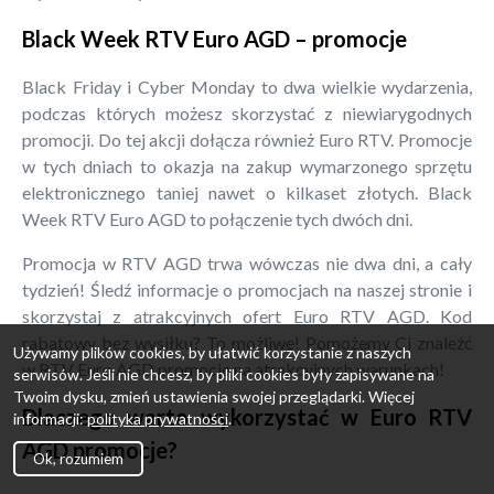
Black Week RTV Euro AGD – promocje
Black Friday i Cyber Monday to dwa wielkie wydarzenia,
podczas których możesz skorzystać z niewiarygodnych
promocji. Do tej akcji dołącza również Euro RTV. Promocje
w tych dniach to okazja na zakup wymarzonego sprzętu
elektronicznego taniej nawet o kilkaset złotych. Black
Week RTV Euro AGD to połączenie tych dwóch dni.
Promocja w RTV AGD trwa wówczas nie dwa dni, a cały
tydzień! Śledź informacje o promocjach na naszej stronie i
skorzystaj z atrakcyjnych ofert Euro RTV AGD. Kod
rabatowy bez wysiłku? To możliwe! Pomożemy Ci znaleźć
Używamy plików cookies, by ułatwić korzystanie z naszych
w RTV Euro AGD promocje na atrakcyjnych warunkach!
serwisów. Jeśli nie chcesz, by pliki cookies były zapisywane na
Twoim dysku, zmień ustawienia swojej przeglądarki. Więcej
Dlaczego warto wykorzystać w Euro RTV
informacji:
polityka prywatności
.
AGD promocje?
Ok, rozumiem