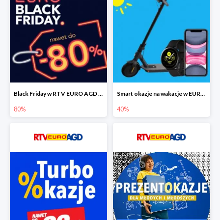
Black Friday w RTV EURO AGD do -80%
Smart okazje na wakacje w EURO RTV AGD do -40%
80%
40%