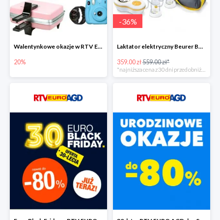
-
36
%
Walentynkowe okazje w RTV EURO AGD do -20%
Laktator elektryczny Beurer BY 70 -35%
20%
359.00 zł
559.00 zł*
*najniższa cena z 30 dni przed obniżką