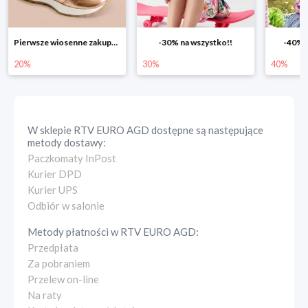
-30% na wszystko!!
-40% na drugą sztukę
Wiosenn
30%
40%
25%
W sklepie
RTV EURO AGD
dostępne są następujące
metody dostawy:
Paczkomaty InPost
Kurier DPD
Kurier UPS
Odbiór w salonie
Metody płatności w
RTV EURO AGD
:
Przedpłata
Za pobraniem
Przelew on-line
Na raty