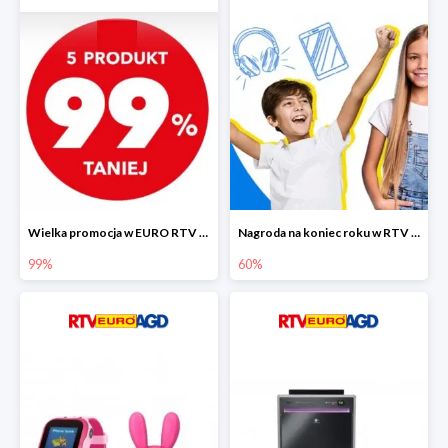
Wielka promocja w EURO RTV AGD do -99%
Nagroda na koniec roku w RTV EURO AGD do -60%
99%
60%