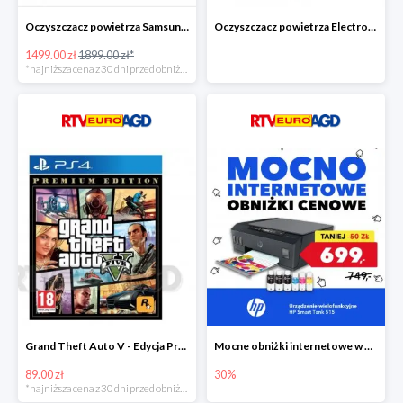
Oczyszczacz powietrza Samsung AX60R5080WD/EU -400zł!
Oczyszczacz powietrza Electrolux Pure A9 PA91-604GY -300zł
1499.00 zł
1899.00 zł*
*najniższa cena z 30 dni przed obniżką
Grand Theft Auto V - Edycja Premium PS4 taniej o 50zł
Mocne obniżki internetowe w EURO RTV AGD
89.00 zł
30%
*najniższa cena z 30 dni przed obniżką