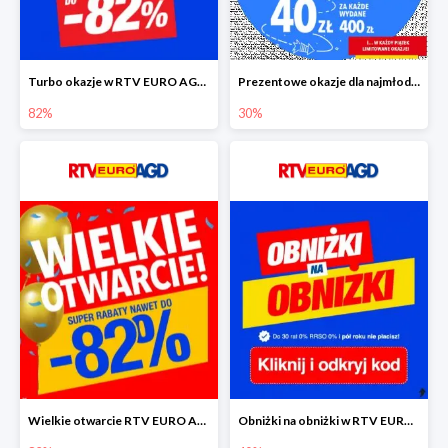
Turbo okazje w RTV EURO AGD do -82%
Prezentowe okazje dla najmłodszych w RTV EURO AGD
82%
30%
Wielkie otwarcie RTV EURO AGD - rabaty do -82%
Obniżki na obniżki w RTV EURO AGD do -40%