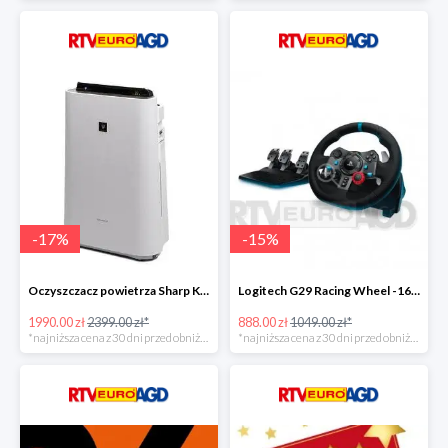
-
17
%
-
15
%
Oczyszczacz powietrza Sharp KC-D60EUW w super cenie
Logitech G29 Racing Wheel -16zł
1990.00 zł
2399.00 zł*
888.00 zł
1049.00 zł*
*najniższa cena z 30 dni przed obniżką
*najniższa cena z 30 dni przed obniżką