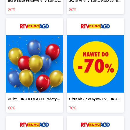
Euro Black Friday w RTV EURO AGD do -80%
30. lat w RTV EURO AGD do -80%
80%
80%
30 lat EURO RTV AGD - rabaty do -80%
Ultra niskie ceny w RTV EURO AGD do -70%
80%
70%