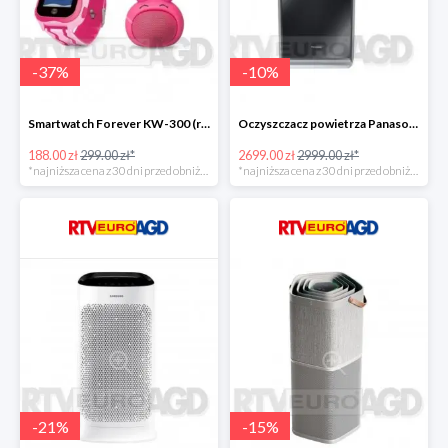
-
37
%
-
10
%
Smartwatch Forever KW-300 (różowy) + głośnik Rabbit ABS-100 -111zł
Oczyszczacz powietrza Panasonic FVXR90GK -300zł
188.00 zł
299.00 zł*
2699.00 zł
2999.00 zł*
*najniższa cena z 30 dni przed obniżką
*najniższa cena z 30 dni przed obniżką
-
21
%
-
15
%