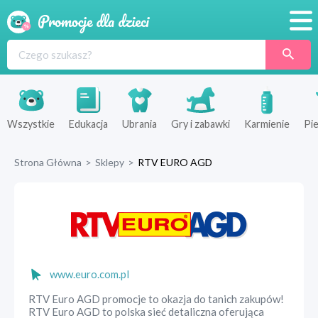
Promocje
Produkty
Sklepy
Wszystkie
Edukacja
Ubrania
Gry i zabawki
Karmienie
Pie
Blog
Strona Główna
>
Sklepy
>
RTV EURO AGD
Wyprawka
www.euro.com.pl
RTV Euro AGD promocje to okazja do tanich zakupów!
RTV Euro AGD to polska sieć detaliczna oferująca