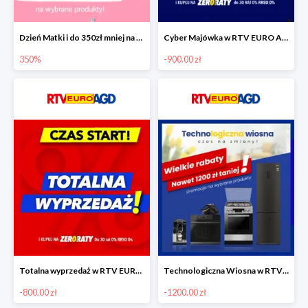
Dzień Matki i do 350zł mniej na wybrane produkty
Cyber Majówka w RTV EURO AGD do -900 zł
350%
-900.00 zł
Totalna wyprzedaż w RTV EURO AGD do -800 zł
Technologiczna Wiosna w RTV EURO AGD - rabaty do -1200 zł
-800.00 zł
-1200.00 zł