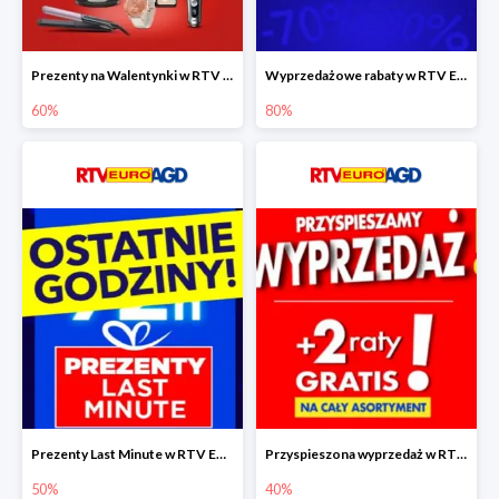
Prezenty na Walentynki w RTV EURO AGD do -60%
Wyprzedażowe rabaty w RTV EURO AGD do -80%
60%
80%
Prezenty Last Minute w RTV EURO AGD do -50%
Przyspieszona wyprzedaż w RTV EURO AGD do -40% - gwarancja dostawy przed Świętami
50%
40%