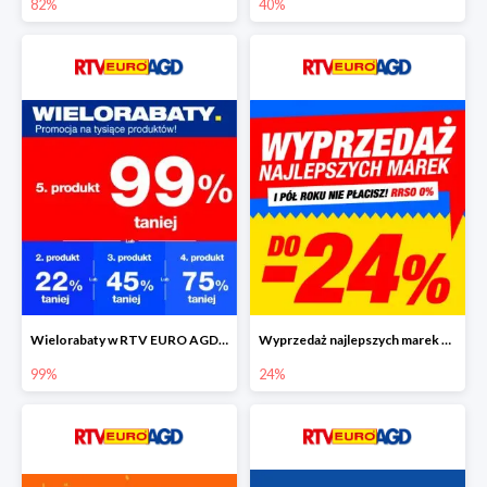
82%
40%
Wielorabaty w RTV EURO AGD - piąty produkt nawet 99% taniej
Wyprzedaż najlepszych marek w RTV EURO AGD do -24%
99%
24%