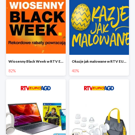
Wiosenny Black Week w RTV EURO AGD do -82%
Okazje jak malowane w RTV EURO AGD do -40%
82%
40%