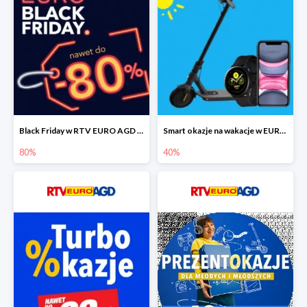
Black Friday w RTV EURO AGD do -80%
Smart okazje na wakacje w EURO RTV AGD do -40%
80%
40%