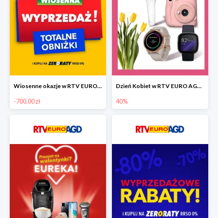
Wiosenne okazje w RTV EURO AGD do -700 zł
Dzień Kobiet w RTV EURO AGD do -40%
-700.00 zł
40%