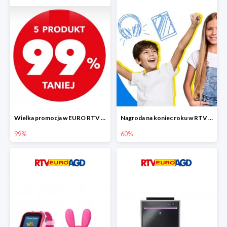
Wielka promocja w EURO RTV AGD do -99%
Nagroda na koniec roku w RTV EURO AGD do -60%
99%
60%