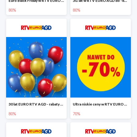
Euro Black Friday w RTV EURO AGD do -80%
30. lat w RTV EURO AGD do -80%
80%
80%
30 lat EURO RTV AGD - rabaty do -80%
Ultra niskie ceny w RTV EURO AGD do -70%
80%
70%