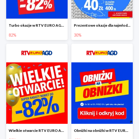
Turbo okazje w RTV EURO AGD do -82%
Prezentowe okazje dla najmłodszych w RTV EURO AGD
82%
30%
Wielkie otwarcie RTV EURO AGD - rabaty do -82%
Obniżki na obniżki w RTV EURO AGD do -40%