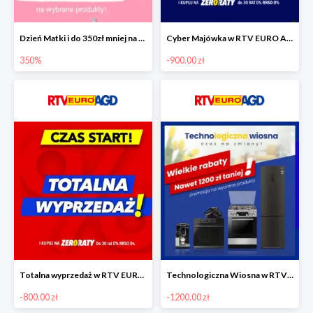
Dzień Matki i do 350zł mniej na wybrane produkty
Cyber Majówka w RTV EURO AGD do -900 zł
350%
-900.00 zł
Totalna wyprzedaż w RTV EURO AGD do -800 zł
Technologiczna Wiosna w RTV EURO AGD - rabaty do -1200 zł
-800.00 zł
-1200.00 zł