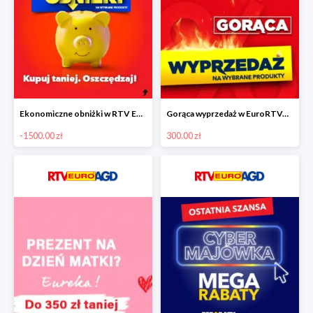
Ekonomiczne obniżki w RTV EURO AGD do -1500 zł
Gorąca wyprzedaż w EuroRTVAGD
-1500.00 zł
300.00 zł