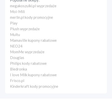
Popularne sklepy:
megakoszulki.pl wyprzedaże
Moi-Mili
merlin.pl kody promocyjne
Play
Plush wyprzedaże
Multu
Mamaville kupony rabatowe
NEO24
MomMe wyprzedaże
Douglas
Philips kody rabatowe
Biedronka
I love Milk kupony rabatowe
Frisco.pl
Kinderkraft kody promocyjne