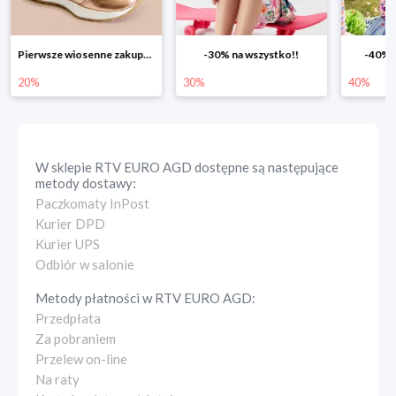
-30% na wszystko!!
-40% na drugą sztukę
Wiosenn
30%
40%
25%
W sklepie
RTV EURO AGD
dostępne są następujące
metody dostawy:
Paczkomaty InPost
Kurier DPD
Kurier UPS
Odbiór w salonie
Metody płatności w
RTV EURO AGD
:
Przedpłata
Za pobraniem
Przelew on-line
Na raty