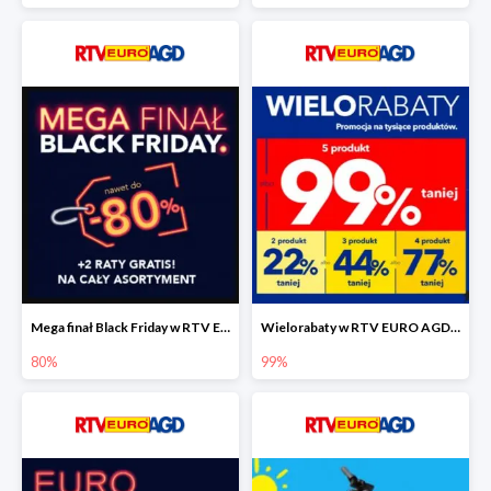
Mega finał Black Friday w RTV EEURO AGD do -80%
Wielorabaty w RTV EURO AGD do -99%
80%
99%