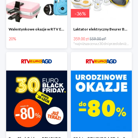
-
36
%
Walentynkowe okazje w RTV EURO AGD do -20%
Laktator elektryczny Beurer BY 70 -35%
20%
359.00 zł
559.00 zł*
*najniższa cena z 30 dni przed obniżką