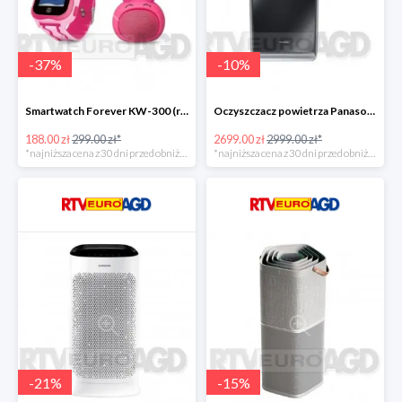
-
37
%
-
10
%
Smartwatch Forever KW-300 (różowy) + głośnik Rabbit ABS-100 -111zł
Oczyszczacz powietrza Panasonic FVXR90GK -300zł
188.00 zł
299.00 zł*
2699.00 zł
2999.00 zł*
*najniższa cena z 30 dni przed obniżką
*najniższa cena z 30 dni przed obniżką
-
21
%
-
15
%