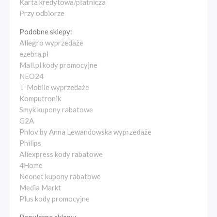
Karta kredytowa/płatnicza
Przy odbiorze
Podobne sklepy:
Allegro wyprzedaże
ezebra.pl
Mall.pl kody promocyjne
NEO24
T-Mobile wyprzedaże
Komputronik
Smyk kupony rabatowe
G2A
Phlov by Anna Lewandowska wyprzedaże
Philips
Aliexpress kody rabatowe
4Home
Neonet kupony rabatowe
Media Markt
Plus kody promocyjne