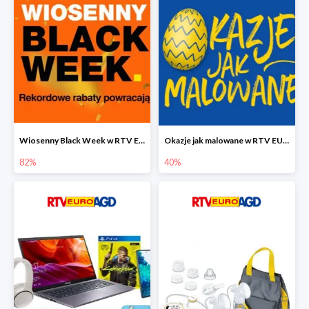
Wiosenny Black Week w RTV EURO AGD do -82%
Okazje jak malowane w RTV EURO AGD do -40%
82%
40%