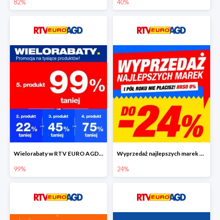
82%
40%
Wielorabaty w RTV EURO AGD - piąty produkt nawet 99% taniej
Wyprzedaż najlepszych marek w RTV EURO AGD do -24%
99%
24%