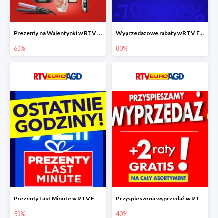
Prezenty na Walentynki w RTV EURO AGD do -60%
Wyprzedażowe rabaty w RTV EURO AGD do -80%
60%
80%
Prezenty Last Minute w RTV EURO AGD do -50%
Przyspieszona wyprzedaż w RTV EURO AGD do -40% - gwarancja dostawy przed Świętami
50%
40%