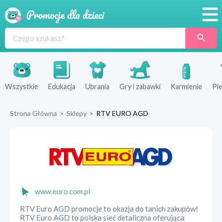
Promocje
Produkty
Sklepy
Wszystkie
Edukacja
Ubrania
Gry i zabawki
Karmienie
Pie
Blog
Strona Główna
>
Sklepy
>
RTV EURO AGD
Wyprawka
www.euro.com.pl
RTV Euro AGD promocje to okazja do tanich zakupów!
RTV Euro AGD to polska sieć detaliczna oferująca