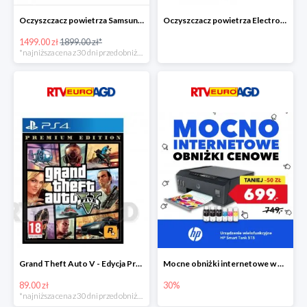
Oczyszczacz powietrza Samsung AX60R5080WD/EU -400zł!
Oczyszczacz powietrza Electrolux Pure A9 PA91-604GY -300zł
1499.00 zł
1899.00 zł*
*najniższa cena z 30 dni przed obniżką
Grand Theft Auto V - Edycja Premium PS4 taniej o 50zł
Mocne obniżki internetowe w EURO RTV AGD
89.00 zł
30%
*najniższa cena z 30 dni przed obniżką