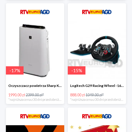
-
17
%
-
15
%
Oczyszczacz powietrza Sharp KC-D60EUW w super cenie
Logitech G29 Racing Wheel -16zł
1990.00 zł
2399.00 zł*
888.00 zł
1049.00 zł*
*najniższa cena z 30 dni przed obniżką
*najniższa cena z 30 dni przed obniżką