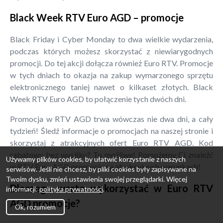
Black Week RTV Euro AGD – promocje
Black Friday i Cyber Monday to dwa wielkie wydarzenia,
podczas których możesz skorzystać z niewiarygodnych
promocji. Do tej akcji dołącza również Euro RTV. Promocje
w tych dniach to okazja na zakup wymarzonego sprzętu
elektronicznego taniej nawet o kilkaset złotych. Black
Week RTV Euro AGD to połączenie tych dwóch dni.
Promocja w RTV AGD trwa wówczas nie dwa dni, a cały
tydzień! Śledź informacje o promocjach na naszej stronie i
skorzystaj z atrakcyjnych ofert Euro RTV AGD. Kod
rabatowy bez wysiłku? To możliwe! Pomożemy Ci znaleźć
Używamy plików cookies, by ułatwić korzystanie z naszych
w RTV Euro AGD promocje na atrakcyjnych warunkach!
serwisów. Jeśli nie chcesz, by pliki cookies były zapisywane na
Twoim dysku, zmień ustawienia swojej przeglądarki. Więcej
Dlaczego warto wykorzystać w Euro RTV
informacji:
polityka prywatności
.
AGD promocje?
Ok, rozumiem