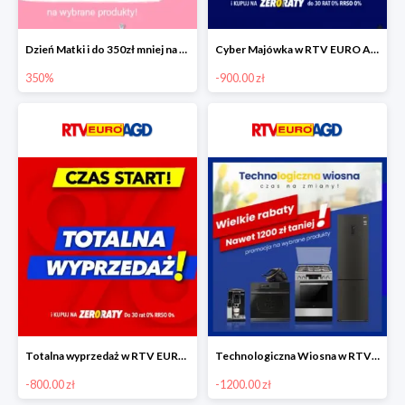
Dzień Matki i do 350zł mniej na wybrane produkty
Cyber Majówka w RTV EURO AGD do -900 zł
350%
-900.00 zł
Totalna wyprzedaż w RTV EURO AGD do -800 zł
Technologiczna Wiosna w RTV EURO AGD - rabaty do -1200 zł
-800.00 zł
-1200.00 zł