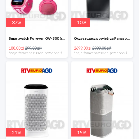
-
37
%
-
10
%
Smartwatch Forever KW-300 (różowy) + głośnik Rabbit ABS-100 -111zł
Oczyszczacz powietrza Panasonic FVXR90GK -300zł
188.00 zł
299.00 zł*
2699.00 zł
2999.00 zł*
*najniższa cena z 30 dni przed obniżką
*najniższa cena z 30 dni przed obniżką
-
21
%
-
15
%