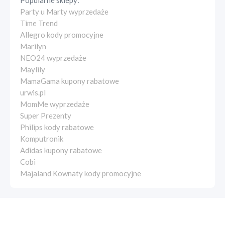
Popularne sklepy:
Party u Marty wyprzedaże
Time Trend
Allegro kody promocyjne
Marilyn
NEO24 wyprzedaże
Maylily
MamaGama kupony rabatowe
urwis.pl
MomMe wyprzedaże
Super Prezenty
Philips kody rabatowe
Komputronik
Adidas kupony rabatowe
Cobi
Majaland Kownaty kody promocyjne