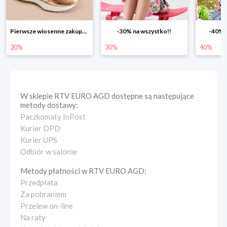
-30% na wszystko!!
-40% na drugą sztukę
Wiosenn
30%
40%
25%
W sklepie
RTV EURO AGD
dostępne są następujące
metody dostawy:
Paczkomaty InPost
Kurier DPD
Kurier UPS
Odbiór w salonie
Metody płatności w
RTV EURO AGD
:
Przedpłata
Za pobraniem
Przelew on-line
Na raty