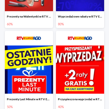
Prezenty na Walentynki w RTV EURO AGD do -60%
Wyprzedażowe rabaty w RTV EURO AGD do -80%
60%
80%
Prezenty Last Minute w RTV EURO AGD do -50%
Przyspieszona wyprzedaż w RTV EURO AGD do -40% - gwarancja dostawy przed Świętami
50%
40%