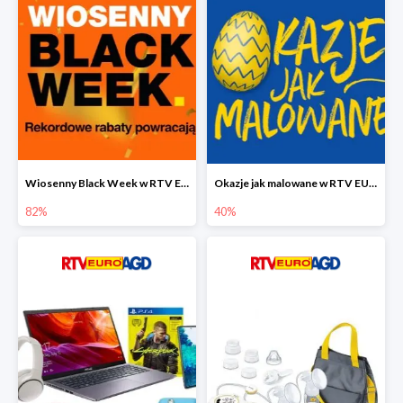
Wiosenny Black Week w RTV EURO AGD do -82%
Okazje jak malowane w RTV EURO AGD do -40%
82%
40%