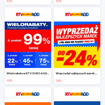
82%
40%
Wielorabaty w RTV EURO AGD - piąty produkt nawet 99% taniej
Wyprzedaż najlepszych marek w RTV EURO AGD do -24%
99%
24%