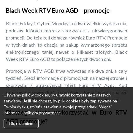
Black Week RTV Euro AGD – promocje
Black Friday i Cyber Monday to dwa wielkie wydarzenia,
podczas których możesz skorzystać z niewiarygodnych
promocji. Do tej akcji dołącza również Euro RTV. Promocje
w tych dniach to okazja na zakup wymarzonego sprzętu
elektronicznego taniej nawet o kilkaset złotych. Black
Week RTV Euro AGD to połączenie tych dwóch dni.
Promocja w RTV AGD trwa wówczas nie dwa dni, a cały
tydzień! Śledź informacje o promocjach na naszej stronie i
skorzystaj z atrakcyjnych ofert Euro RTV AGD. Kod
rabatowy bez wysiłku? To możliwe! Pomożemy Ci znaleźć
Używamy plików cookies, by ułatwić korzystanie z naszych
w RTV Euro AGD promocje na atrakcyjnych warunkach!
serwisów. Jeśli nie chcesz, by pliki cookies były zapisywane na
Twoim dysku, zmień ustawienia swojej przeglądarki. Więcej
Dlaczego warto wykorzystać w Euro RTV
informacji:
polityka prywatności
.
AGD promocje?
Ok, rozumiem