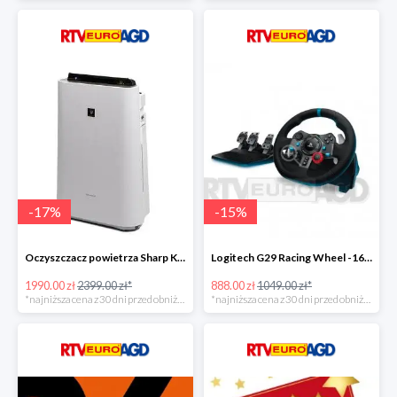
-
17
%
-
15
%
Oczyszczacz powietrza Sharp KC-D60EUW w super cenie
Logitech G29 Racing Wheel -16zł
1990.00 zł
2399.00 zł*
888.00 zł
1049.00 zł*
*najniższa cena z 30 dni przed obniżką
*najniższa cena z 30 dni przed obniżką