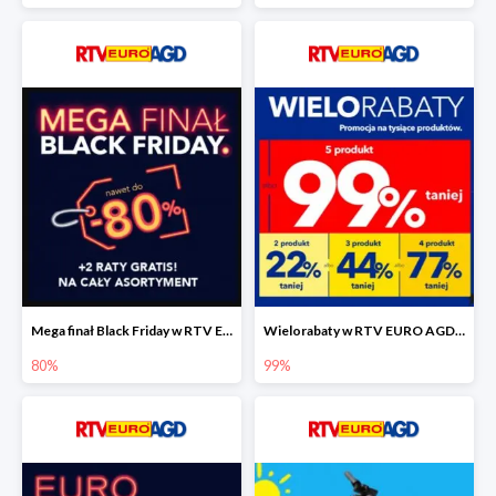
Mega finał Black Friday w RTV EEURO AGD do -80%
Wielorabaty w RTV EURO AGD do -99%
80%
99%