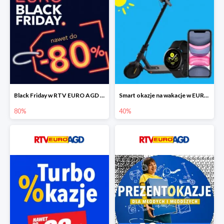
Black Friday w RTV EURO AGD do -80%
Smart okazje na wakacje w EURO RTV AGD do -40%
80%
40%