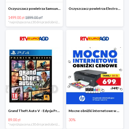
Oczyszczacz powietrza Samsung AX60R5080WD/EU -400zł!
Oczyszczacz powietrza Electrolux Pure A9 PA91-604GY -300zł
1499.00 zł
1899.00 zł*
*najniższa cena z 30 dni przed obniżką
Grand Theft Auto V - Edycja Premium PS4 taniej o 50zł
Mocne obniżki internetowe w EURO RTV AGD
89.00 zł
30%
*najniższa cena z 30 dni przed obniżką