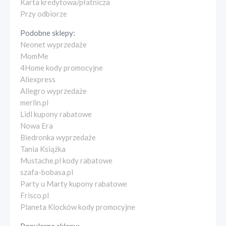
Karta kredytowa/płatnicza
Przy odbiorze
Podobne sklepy:
Neonet wyprzedaże
MomMe
4Home kody promocyjne
Aliexpress
Allegro wyprzedaże
merlin.pl
Lidl kupony rabatowe
Nowa Era
Biedronka wyprzedaże
Tania Książka
Mustache.pl kody rabatowe
szafa-bobasa.pl
Party u Marty kupony rabatowe
Frisco.pl
Planeta Klocków kody promocyjne