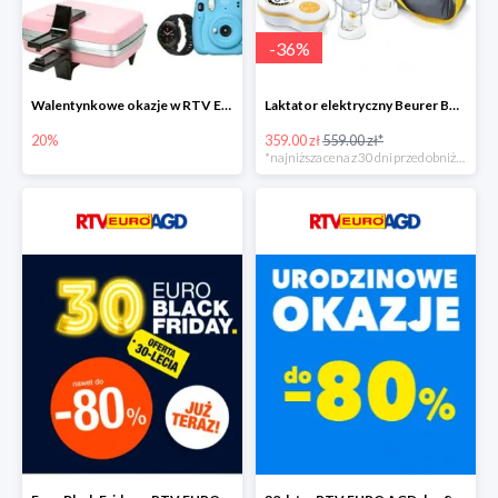
-
36
%
Walentynkowe okazje w RTV EURO AGD do -20%
Laktator elektryczny Beurer BY 70 -35%
20%
359.00 zł
559.00 zł*
*najniższa cena z 30 dni przed obniżką