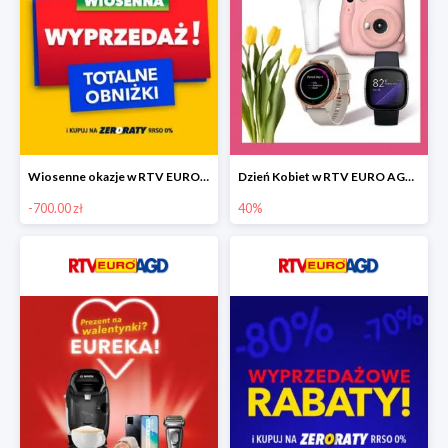
Wiosenne okazje w RTV EURO AGD do -700 zł
Dzień Kobiet w RTV EURO AGD do -40%
-700.00 zł
40%