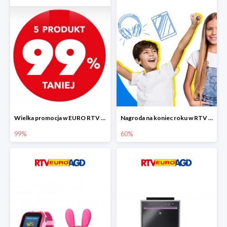
Wielka promocja w EURO RTV AGD do -99%
Nagroda na koniec roku w RTV EURO AGD do -60%
99%
60%