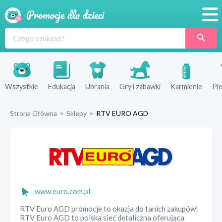
Promocje
Produkty
Sklepy
Wszystkie
Edukacja
Ubrania
Gry i zabawki
Karmienie
Pie
Blog
Strona Główna
>
Sklepy
>
RTV EURO AGD
Wyprawka
www.euro.com.pl
RTV Euro AGD promocje to okazja do tanich zakupów!
RTV Euro AGD to polska sieć detaliczna oferująca