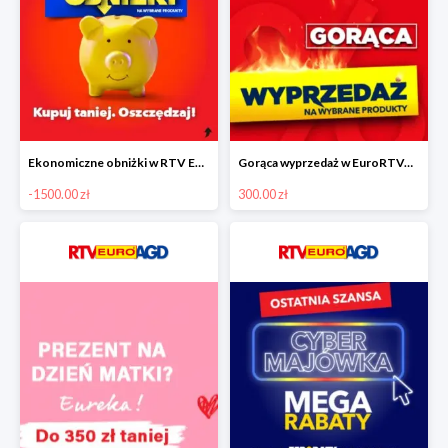
Ekonomiczne obniżki w RTV EURO AGD do -1500 zł
Gorąca wyprzedaż w EuroRTVAGD
-1500.00 zł
300.00 zł