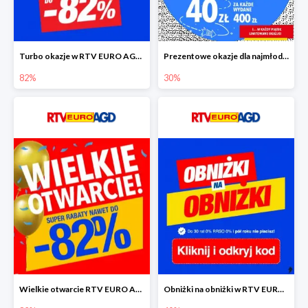
Turbo okazje w RTV EURO AGD do -82%
Prezentowe okazje dla najmłodszych w RTV EURO AGD
82%
30%
Wielkie otwarcie RTV EURO AGD - rabaty do -82%
Obniżki na obniżki w RTV EURO AGD do -40%