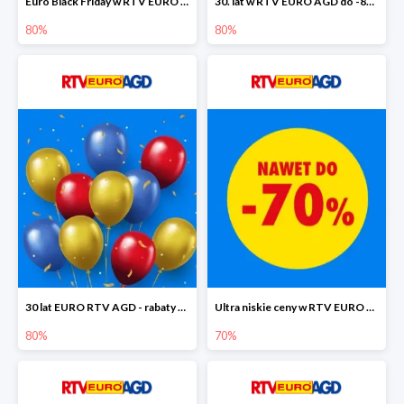
Euro Black Friday w RTV EURO AGD do -80%
30. lat w RTV EURO AGD do -80%
80%
80%
30 lat EURO RTV AGD - rabaty do -80%
Ultra niskie ceny w RTV EURO AGD do -70%
80%
70%