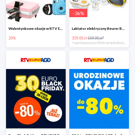
-
36
%
Walentynkowe okazje w RTV EURO AGD do -20%
Laktator elektryczny Beurer BY 70 -35%
20%
359.00 zł
559.00 zł*
*najniższa cena z 30 dni przed obniżką