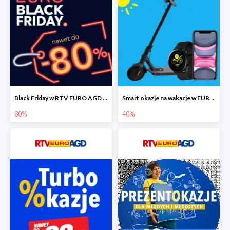
Black Friday w RTV EURO AGD do -80%
Smart okazje na wakacje w EURO RTV AGD do -40%
80%
40%