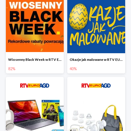
Wiosenny Black Week w RTV EURO AGD do -82%
Okazje jak malowane w RTV EURO AGD do -40%
82%
40%