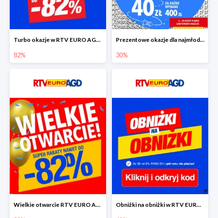
Turbo okazje w RTV EURO AGD do -82%
Prezentowe okazje dla najmłodszych w RTV EURO AGD
82%
30%
Wielkie otwarcie RTV EURO AGD - rabaty do -82%
Obniżki na obniżki w RTV EURO AGD do -40%