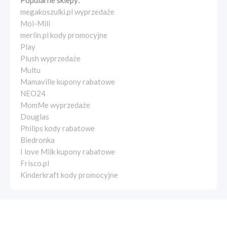
Popularne sklepy:
megakoszulki.pl wyprzedaże
Moi-Mili
merlin.pl kody promocyjne
Play
Plush wyprzedaże
Multu
Mamaville kupony rabatowe
NEO24
MomMe wyprzedaże
Douglas
Philips kody rabatowe
Biedronka
I love Milk kupony rabatowe
Frisco.pl
Kinderkraft kody promocyjne