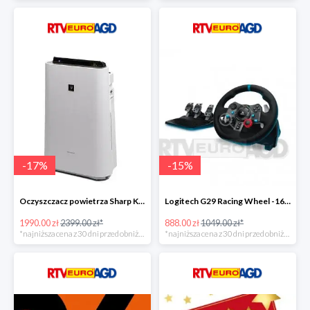
-
17
%
-
15
%
Oczyszczacz powietrza Sharp KC-D60EUW w super cenie
Logitech G29 Racing Wheel -16zł
1990.00 zł
2399.00 zł*
888.00 zł
1049.00 zł*
*najniższa cena z 30 dni przed obniżką
*najniższa cena z 30 dni przed obniżką