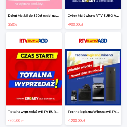
Dzień Matki i do 350zł mniej na wybrane produkty
Cyber Majówka w RTV EURO AGD do -900 zł
350%
-900.00 zł
Totalna wyprzedaż w RTV EURO AGD do -800 zł
Technologiczna Wiosna w RTV EURO AGD - rabaty do -1200 zł
-800.00 zł
-1200.00 zł