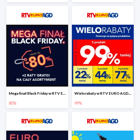
Mega finał Black Friday w RTV EEURO AGD do -80%
Wielorabaty w RTV EURO AGD do -99%
80%
99%