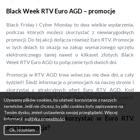
Black Week RTV Euro AGD – promocje
Black Friday i Cyber Monday to dwa wielkie wydarzenia,
podczas których możesz skorzystać z niewiarygodnych
promocji. Do tej akcji dołącza również Euro RTV. Promocje
w tych dniach to okazja na zakup wymarzonego sprzętu
elektronicznego taniej nawet o kilkaset złotych. Black
Week RTV Euro AGD to połączenie tych dwóch dni.
Promocja w RTV AGD trwa wówczas nie dwa dni, a cały
tydzień! Śledź informacje o promocjach na naszej stronie i
skorzystaj z atrakcyjnych ofert Euro RTV AGD. Kod
rabatowy bez wysiłku? To możliwe! Pomożemy Ci znaleźć
Używamy plików cookies, by ułatwić korzystanie z naszych
w RTV Euro AGD promocje na atrakcyjnych warunkach!
serwisów. Jeśli nie chcesz, by pliki cookies były zapisywane na
Twoim dysku, zmień ustawienia swojej przeglądarki. Więcej
Dlaczego warto wykorzystać w Euro RTV
informacji:
polityka prywatności
.
AGD promocje?
Ok, rozumiem