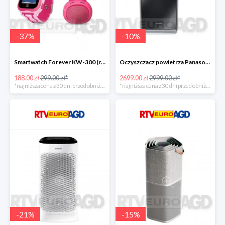
-
37
%
-
10
%
Smartwatch Forever KW-300 (różowy) + głośnik Rabbit ABS-100 -111zł
Oczyszczacz powietrza Panasonic FVXR90GK -300zł
188.00 zł
299.00 zł*
2699.00 zł
2999.00 zł*
*najniższa cena z 30 dni przed obniżką
*najniższa cena z 30 dni przed obniżką
-
21
%
-
15
%