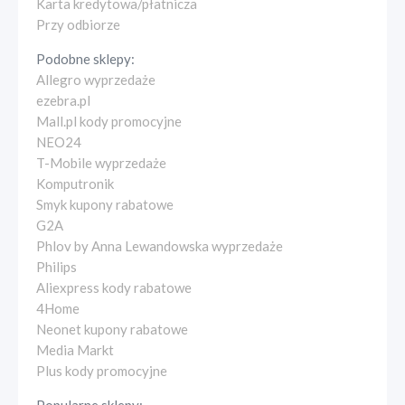
Karta kredytowa/płatnicza
Przy odbiorze
Podobne sklepy:
Allegro wyprzedaże
ezebra.pl
Mall.pl kody promocyjne
NEO24
T-Mobile wyprzedaże
Komputronik
Smyk kupony rabatowe
G2A
Phlov by Anna Lewandowska wyprzedaże
Philips
Aliexpress kody rabatowe
4Home
Neonet kupony rabatowe
Media Markt
Plus kody promocyjne