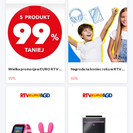
Wielka promocja w EURO RTV AGD do -99%
Nagroda na koniec roku w RTV EURO AGD do -60%
99%
60%