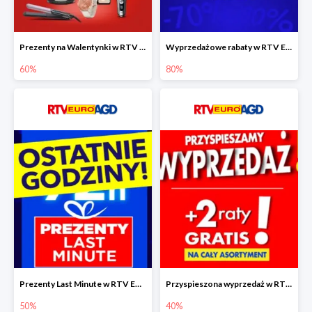
Prezenty na Walentynki w RTV EURO AGD do -60%
Wyprzedażowe rabaty w RTV EURO AGD do -80%
60%
80%
Prezenty Last Minute w RTV EURO AGD do -50%
Przyspieszona wyprzedaż w RTV EURO AGD do -40% - gwarancja dostawy przed Świętami
50%
40%