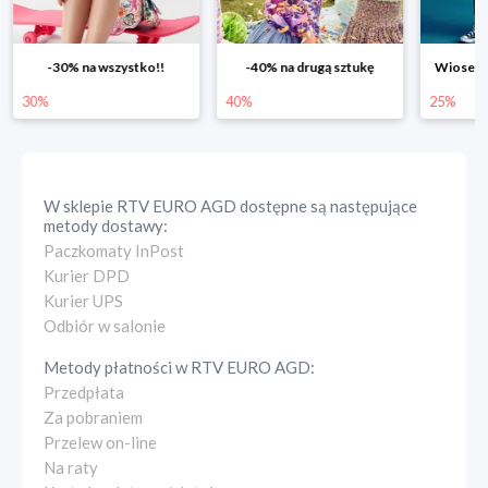
-30% na wszystko!!
-40% na drugą sztukę
Wiosenn
30%
40%
25%
W sklepie
RTV EURO AGD
dostępne są następujące
metody dostawy:
Paczkomaty InPost
Kurier DPD
Kurier UPS
Odbiór w salonie
Metody płatności w
RTV EURO AGD
:
Przedpłata
Za pobraniem
Przelew on-line
Na raty