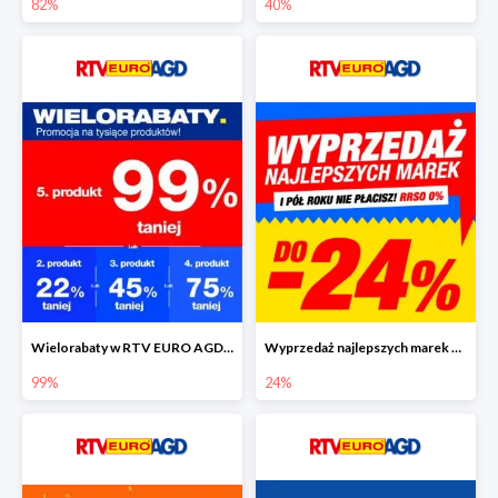
82%
40%
Wielorabaty w RTV EURO AGD - piąty produkt nawet 99% taniej
Wyprzedaż najlepszych marek w RTV EURO AGD do -24%
99%
24%