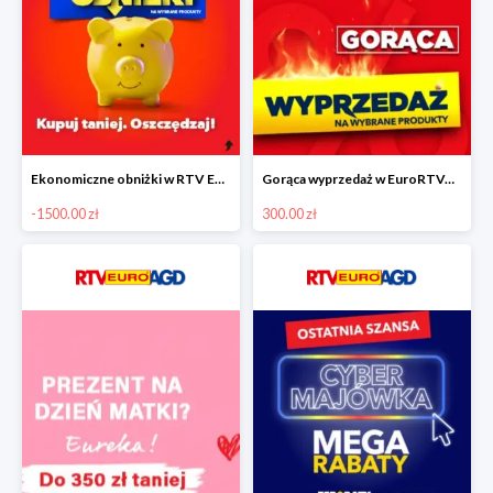
Ekonomiczne obniżki w RTV EURO AGD do -1500 zł
Gorąca wyprzedaż w EuroRTVAGD
-1500.00 zł
300.00 zł