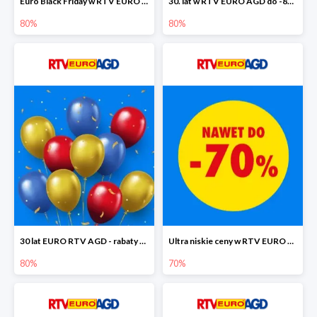
Euro Black Friday w RTV EURO AGD do -80%
30. lat w RTV EURO AGD do -80%
80%
80%
30 lat EURO RTV AGD - rabaty do -80%
Ultra niskie ceny w RTV EURO AGD do -70%
80%
70%