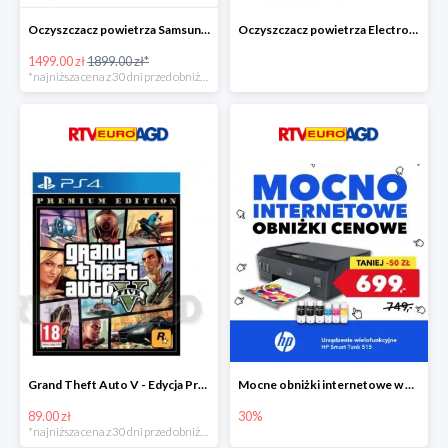
Oczyszczacz powietrza Samsung AX60R5080WD/EU -400zł!
Oczyszczacz powietrza Electrolux Pure A9 PA91-604GY -300zł
1499.00 zł
1899.00 zł*
*najniższa cena z 30 dni przed obniżką
Grand Theft Auto V - Edycja Premium PS4 taniej o 50zł
Mocne obniżki internetowe w EURO RTV AGD
89.00 zł
30%
*najniższa cena z 30 dni przed obniżką