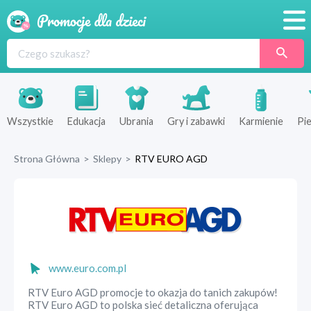
Promocje
Produkty
Sklepy
Wszystkie
Edukacja
Ubrania
Gry i zabawki
Karmienie
Pie
Blog
Strona Główna
>
Sklepy
>
RTV EURO AGD
Wyprawka
www.euro.com.pl
RTV Euro AGD promocje to okazja do tanich zakupów!
RTV Euro AGD to polska sieć detaliczna oferująca