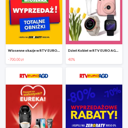
Wiosenne okazje w RTV EURO AGD do -700 zł
Dzień Kobiet w RTV EURO AGD do -40%
-700.00 zł
40%