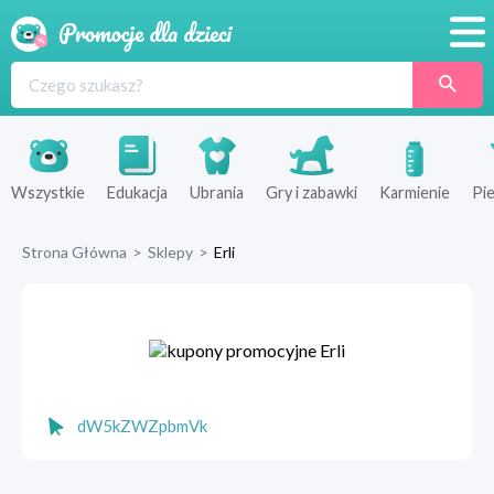
Promocje
Produkty
Sklepy
Wszystkie
Edukacja
Ubrania
Gry i zabawki
Karmienie
Pie
Blog
Strona Główna
>
Sklepy
>
Erli
Wyprawka
dW5kZWZpbmVk