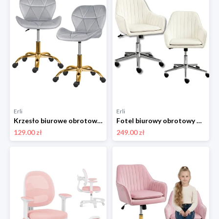
Erli
Erli
Krzesło biurowe obrotowe szare złota noga dla dzieci
Fotel biurowy obrotowy beżowy welur dla dziecka
129.00 zł
249.00 zł