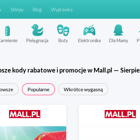
y
Sklepy
Blog
Wyprawka
armienie
Pielęgnacja
Buty
Elektronika
Dla Mamy
P
psze kody rabatowe i promocje w
Mall.pl
—
Sierpi
owsze
Popularne
Wkrótce wygasną