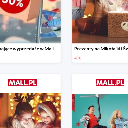
Porywające wyprzedaże w Mall.pl do -50%
40%