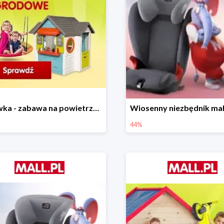
Majówka - zabawa na powietrzu do -35%
44%