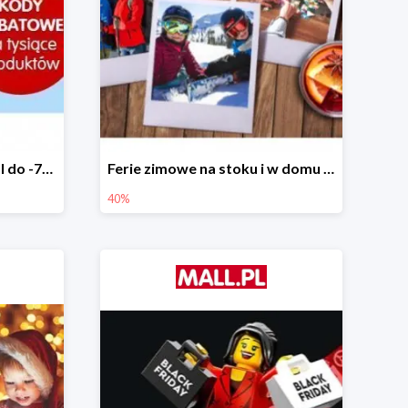
Tysiące rabatów w Mall.pl do -70%
Ferie zimowe na stoku i w domu w Mall.pl do -40%
40%