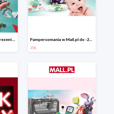
Świąteczne pomysły na prezenty od LEGO w Mall.pl do -20%
Pampersomania w Mall.pl do -25%
25%