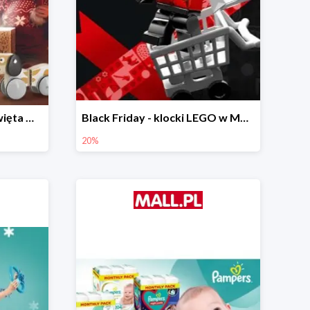
Prezenty na Mikołajki i Święta w Mall.pl do -40%
Black Friday - klocki LEGO w Mall.pl do -20%
20%