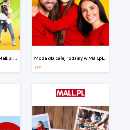
Zabawa na powietrzu w Mall.pl do -20%
Moda dla całej rodziny w Mall.pl do -78%
78%