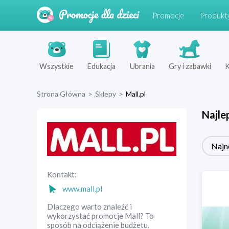
Promocje
Produkt
Wszystkie
Edukacja
Ubrania
Gry i zabawki
K
Strona Główna
>
Sklepy
>
Mall.pl
Najle
Najn
Kontakt:
www.mall.pl
Dlaczego warto znaleźć i
wykorzystać promocje Mall? To
sposób na odciążenie budżetu.