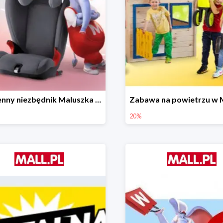
Wiosenny niezbędnik Maluszka w Mall.pl do -44%
20%