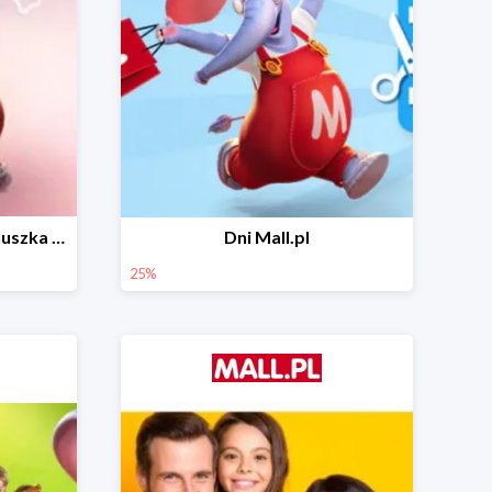
Wiosenny niezbędnik maluszka do -44% taniej
Dni Mall.pl
25%