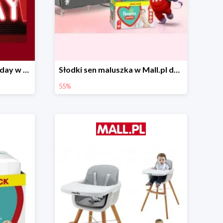
Pierwsze okazje Black Friday w Mall.pl do -50%
Słodki sen maluszka w Mall.pl do -55%
55%