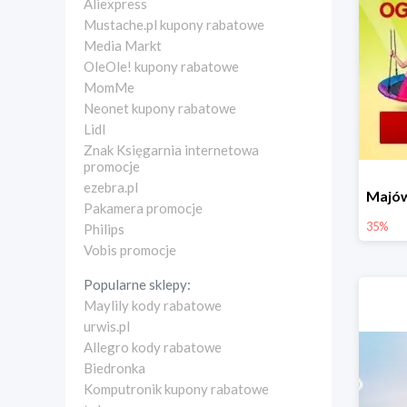
Aliexpress
Mustache.pl kupony rabatowe
Media Markt
OleOle! kupony rabatowe
MomMe
Neonet kupony rabatowe
Lidl
Znak Księgarnia internetowa
promocje
ezebra.pl
Pakamera promocje
35%
Philips
Vobis promocje
Popularne sklepy:
Maylily kody rabatowe
urwis.pl
Allegro kody rabatowe
Biedronka
Komputronik kupony rabatowe