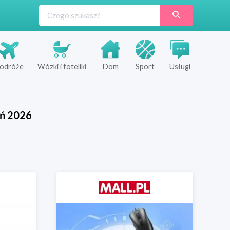
odróże
Wózki i foteliki
Dom
Sport
Usługi
eń
2026