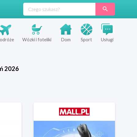
odróże
Wózki i foteliki
Dom
Sport
Usługi
eń
2026