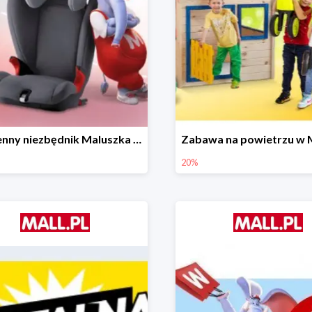
Wiosenny niezbędnik Maluszka w Mall.pl do -44%
20%