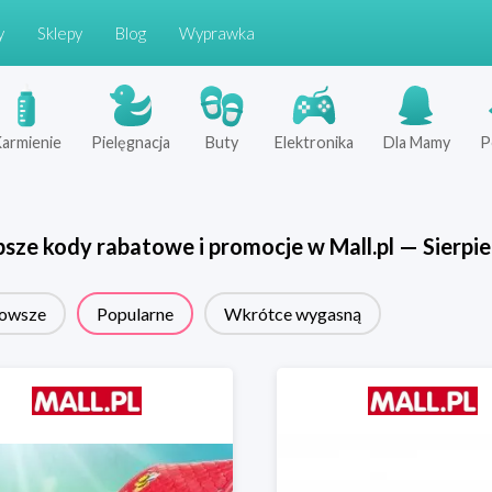
y
Sklepy
Blog
Wyprawka
armienie
Pielęgnacja
Buty
Elektronika
Dla Mamy
P
psze kody rabatowe i promocje w
Mall.pl
—
Sierpi
owsze
Popularne
Wkrótce wygasną