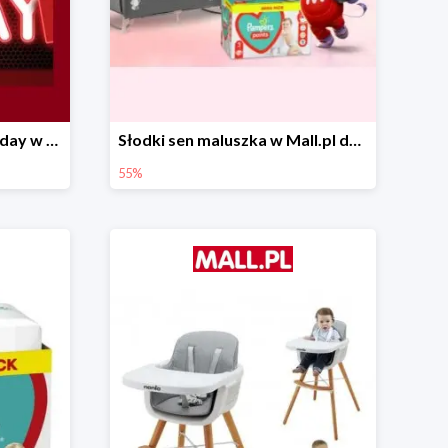
Pierwsze okazje Black Friday w Mall.pl do -50%
Słodki sen maluszka w Mall.pl do -55%
55%