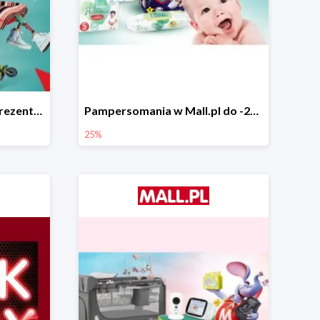
Świąteczne pomysły na prezenty od LEGO w Mall.pl do -20%
Pampersomania w Mall.pl do -25%
25%