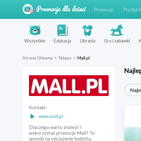
Promocje
Produkt
Wszystkie
Edukacja
Ubrania
Gry i zabawki
K
Strona Główna
>
Sklepy
>
Mall.pl
Najle
Najn
Kontakt:
www.mall.pl
Dlaczego warto znaleźć i
wykorzystać promocje Mall? To
sposób na odciążenie budżetu.