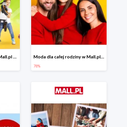
Zabawa na powietrzu w Mall.pl do -20%
Moda dla całej rodziny w Mall.pl do -78%
78%