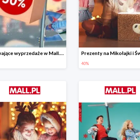
Porywające wyprzedaże w Mall.pl do -50%
40%