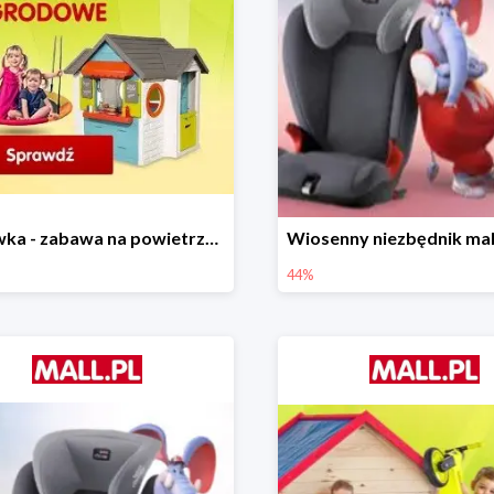
Majówka - zabawa na powietrzu do -35%
44%