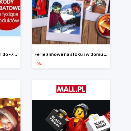
Tysiące rabatów w Mall.pl do -70%
Ferie zimowe na stoku i w domu w Mall.pl do -40%
40%