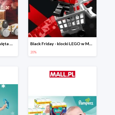
Prezenty na Mikołajki i Święta w Mall.pl do -40%
Black Friday - klocki LEGO w Mall.pl do -20%
20%