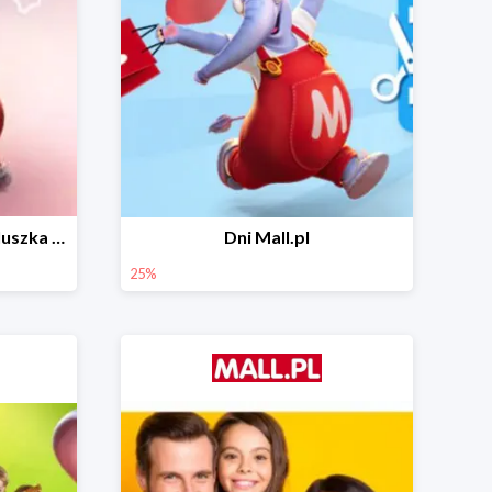
Wiosenny niezbędnik maluszka do -44% taniej
Dni Mall.pl
25%