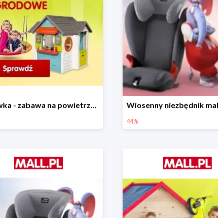
Majówka - zabawa na powietrzu do -35%
44%