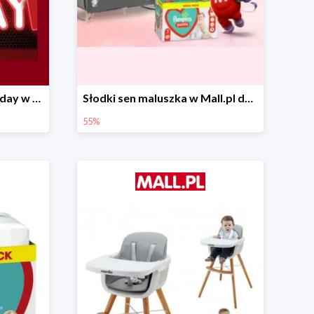
Pierwsze okazje Black Friday w Mall.pl do -50%
Słodki sen maluszka w Mall.pl do -55%
55%