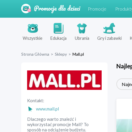
Promocje
Produkt
Wszystkie
Edukacja
Ubrania
Gry i zabawki
K
Strona Główna
>
Sklepy
>
Mall.pl
Najle
Najn
Kontakt:
www.mall.pl
Dlaczego warto znaleźć i
wykorzystać promocje Mall? To
sposób na odciążenie budżetu.