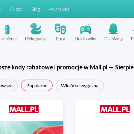
y
Sklepy
Blog
Wyprawka
armienie
Pielęgnacja
Buty
Elektronika
Dla Mamy
P
psze kody rabatowe i promocje w
Mall.pl
—
Sierpi
owsze
Popularne
Wkrótce wygasną