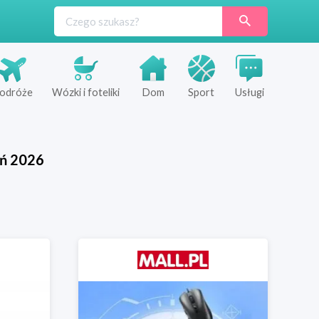
odróże
Wózki i foteliki
Dom
Sport
Usługi
eń
2026