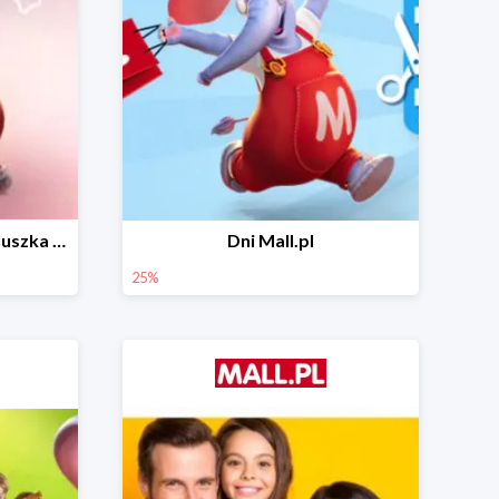
Wiosenny niezbędnik maluszka do -44% taniej
Dni Mall.pl
25%