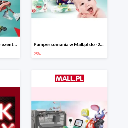
Świąteczne pomysły na prezenty od LEGO w Mall.pl do -20%
Pampersomania w Mall.pl do -25%
25%