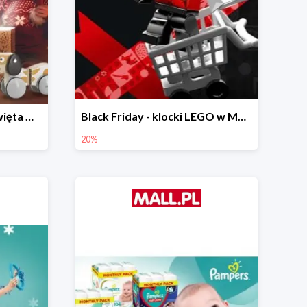
Prezenty na Mikołajki i Święta w Mall.pl do -40%
Black Friday - klocki LEGO w Mall.pl do -20%
20%