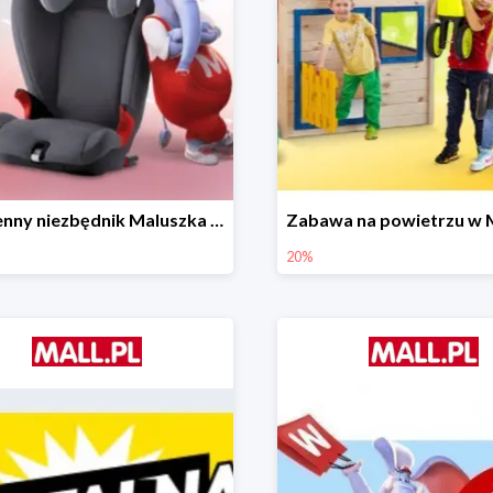
Wiosenny niezbędnik Maluszka w Mall.pl do -44%
20%