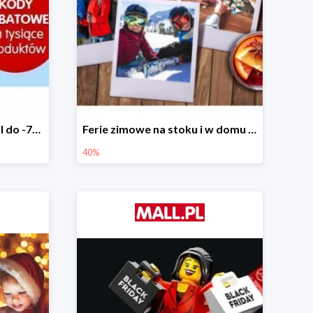
Tysiące rabatów w Mall.pl do -70%
Ferie zimowe na stoku i w domu w Mall.pl do -40%
40%