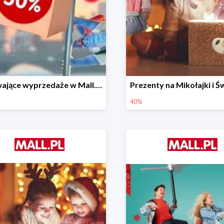
Porywające wyprzedaże w Mall.pl do -50%
40%