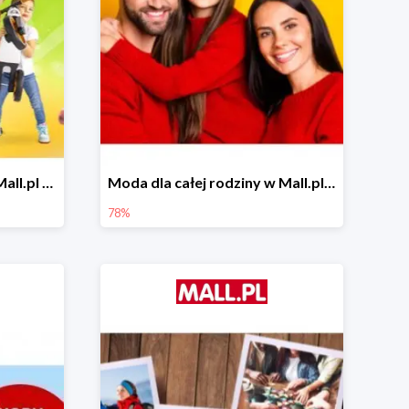
Zabawa na powietrzu w Mall.pl do -20%
Moda dla całej rodziny w Mall.pl do -78%
78%