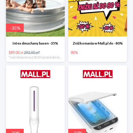
-
35
%
Intex dmuchany basen -35%
Zniżkomania w Mall.pl do -80%
189.00 zł
293.00 zł*
80%
*najniższa cena z 30 dni przed obniżką
-
20
%
-
33
%