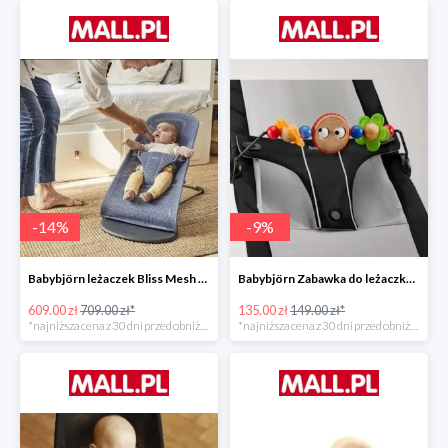
-
14
%
-
9
%
Babybjörn leżaczek Bliss Mesh State Blue
Babybjörn Zabawka do leżaczka Balance
609.00 zł
709.00 zł*
135.00 zł
149.00 zł*
*najniższa cena z 30 dni przed obniżką
*najniższa cena z 30 dni przed obniżką