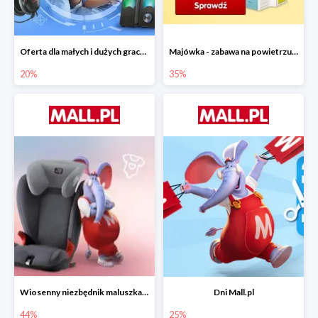
Oferta dla małych i dużych graczy w Mall.pl do -20%
Majówka - zabawa na powietrzu do -35%
20%
35%
Wiosenny niezbędnik maluszka do -44% taniej
Dni Mall.pl
44%
25%