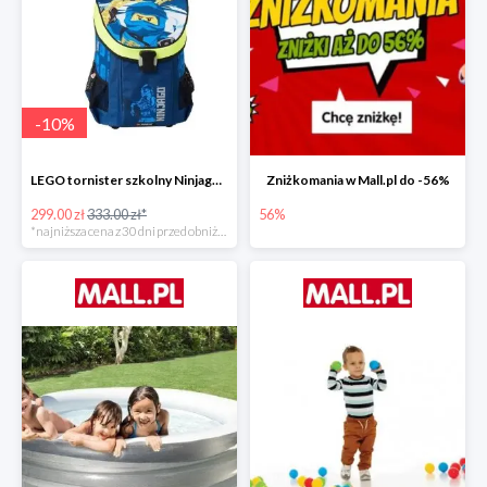
-
10
%
LEGO tornister szkolny Ninjago JAY of Lightning Easy
Zniżkomania w Mall.pl do -56%
299.00 zł
333.00 zł*
56%
*najniższa cena z 30 dni przed obniżką