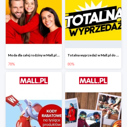
Moda dla całej rodziny w Mall.pl do -78%
Totalna wyprzedaż w Mall.pl do -80%
78%
80%