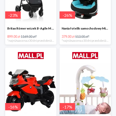
-
23
%
-
26
%
Britax Römer wózek B-Agile M Black Shadow 2020 -23%
Nania fotelik samochodowy Migo Saturn Premium Sky -26%
899.00 zł
1169.00 zł*
379.00 zł
513.00 zł*
*najniższa cena z 30 dni przed obniżką
*najniższa cena z 30 dni przed obniżką
-
16
%
-
17
%