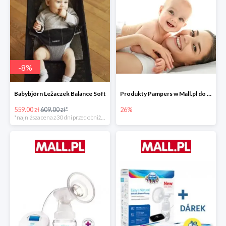
-
8
%
Babybjörn Leżaczek Balance Soft
Produkty Pampers w Mall.pl do -26%
559.00 zł
609.00 zł*
26%
*najniższa cena z 30 dni przed obniżką