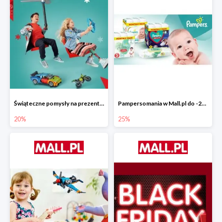
Świąteczne pomysły na prezenty od LEGO w Mall.pl do -20%
Pampersomania w Mall.pl do -25%
20%
25%