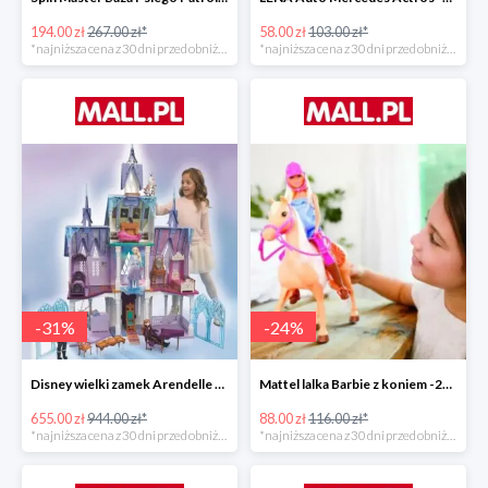
194.00 zł
267.00 zł*
58.00 zł
103.00 zł*
*najniższa cena z 30 dni przed obniżką
*najniższa cena z 30 dni przed obniżką
-
31
%
-
24
%
Disney wielki zamek Arendelle Frozen 2 -30%
Mattel lalka Barbie z koniem -24%
655.00 zł
944.00 zł*
88.00 zł
116.00 zł*
*najniższa cena z 30 dni przed obniżką
*najniższa cena z 30 dni przed obniżką