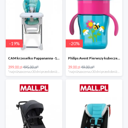
-
19
%
-
20
%
CAM krzesełko Pappananna -19%
Philips Avent Pierwszy kubeczek 260 ml -20%
399.00 zł
495.00 zł*
39.00 zł
49.00 zł*
*najniższa cena z 30 dni przed obniżką
*najniższa cena z 30 dni przed obniżką