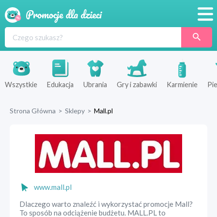
Promocje
Produkty
Sklepy
Wszystkie
Edukacja
Ubrania
Gry i zabawki
Karmienie
Pie
Blog
Strona Główna
>
Sklepy
>
Mall.pl
Wyprawka
www.mall.pl
Dlaczego warto znaleźć i wykorzystać promocje Mall?
To sposób na odciążenie budżetu. MALL.PL to