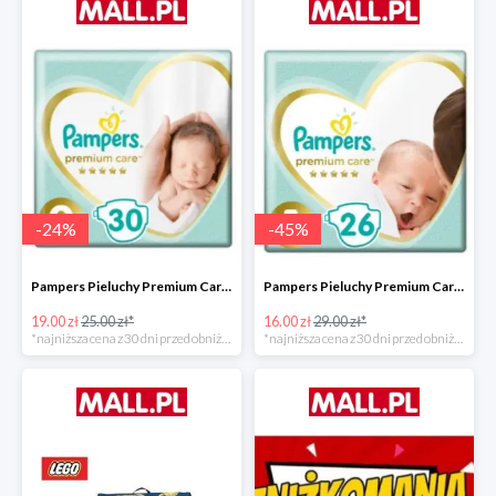
-
24
%
-
45
%
Pampers Pieluchy Premium Care 0 Newborn -24%
Pampers Pieluchy Premium Care 1 Newborn -44%
19.00 zł
25.00 zł*
16.00 zł
29.00 zł*
*najniższa cena z 30 dni przed obniżką
*najniższa cena z 30 dni przed obniżką