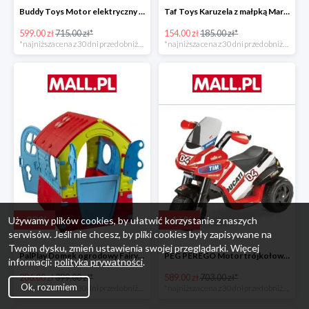
Buddy Toys Motor elektryczny BMW K1300 BEC 6011 -16%
Taf Toys Karuzela z małpką Marco -16%
599.00 zł
715.00 zł*
154.00 zł
185.00 zł*
*najniższa cena z 30 dni przed obniżką
*najniższa cena z 30 dni przed obniżką
-
28
%
-
16
%
Używamy plików cookies, by ułatwić korzystanie z naszych
serwisów. Jeśli nie chcesz, by pliki cookies były zapisywane na
Twoim dysku, zmień ustawienia swojej przeglądarki. Więcej
PalPlay Domek ogrodowy Fairy House -28%
PEG PEREGO Motor trójkołowy Ducati Desmosedici -16%
informacji:
polityka prywatności
.
286.00 zł
399.00 zł*
589.00 zł
703.00 zł*
Ok, rozumiem
*najniższa cena z 30 dni przed obniżką
*najniższa cena z 30 dni przed obniżką