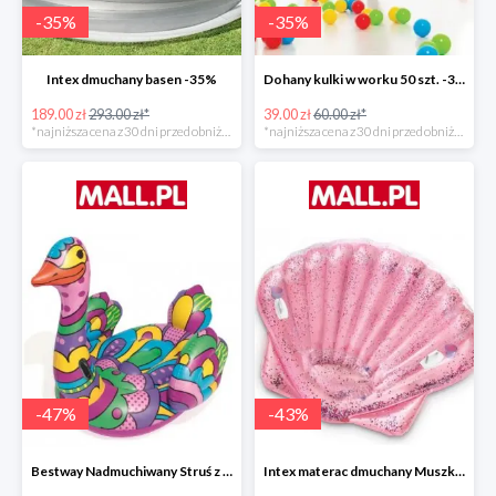
-
35
%
-
35
%
Intex dmuchany basen -35%
Dohany kulki w worku 50 szt. -35%
189.00 zł
293.00 zł*
39.00 zł
60.00 zł*
*najniższa cena z 30 dni przed obniżką
*najniższa cena z 30 dni przed obniżką
-
47
%
-
43
%
Bestway Nadmuchiwany Struś z uchwytami -47%
Intex materac dmuchany Muszka -42%