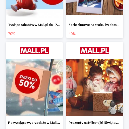
Tysiące rabatów w Mall.pl do -70%
Ferie zimowe na stoku i w domu w Mall.pl do -40%
70%
40%
Porywające wyprzedaże w Mall.pl do -50%
Prezenty na Mikołajki i Święta w Mall.pl do -40%