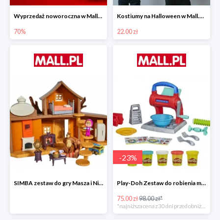
Wyprzedaż noworoczna w Mall.pl do -70%
Kostiumy na Halloween w Mall.pl od 22 zł
70%
22.00 zł
-
23
%
SIMBA zestaw do gry Masza i Niedźwiedź - Duży dom Maszy -15%
Play-Doh Zestaw do robienia makaronów -23%
75.00 zł
98.00 zł*
*najniższa cena z 30 dni przed obniżką