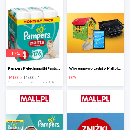
-
17
%
Pampers Pieluchomajtki Pants 4 (9-15 kg) 176 szt. -16%
Wiosenna wyprzedaż w Mall.pl do -80%
141.00 zł
169.00 zł*
80%
*najniższa cena z 30 dni przed obniżką