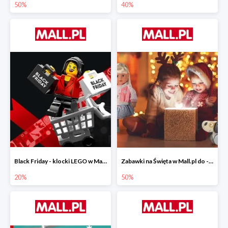
50%
40%
Black Friday - klocki LEGO w Mall.pl do -20%
Zabawki na Święta w Mall.pl do -50%
20%
50%