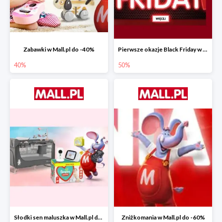
Zabawki w Mall.pl do -40%
Pierwsze okazje Black Friday w Mall.pl do -50%
40%
50%
Słodki sen maluszka w Mall.pl do -55%
Zniżkomania w Mall.pl do -60%