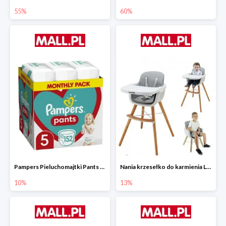
55%
60%
Pampers Pieluchomajtki Pants 5 (12-17 kg) 152 szt.
Nania krzesełko do karmienia LUNA 2w1
10%
13%