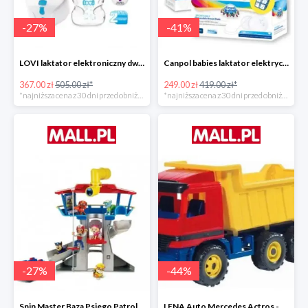
-
27
%
-
41
%
LOVI laktator elektroniczny dwufazowy Prolactis -27%
Canpol babies laktator elektryczny EASY NATURAL -40%
367.00 zł
505.00 zł*
249.00 zł
419.00 zł*
*najniższa cena z 30 dni przed obniżką
*najniższa cena z 30 dni przed obniżką
-
27
%
-
44
%
Spin Master Baza Psiego Patrolu -27%
LENA Auto Mercedes Actros -43%