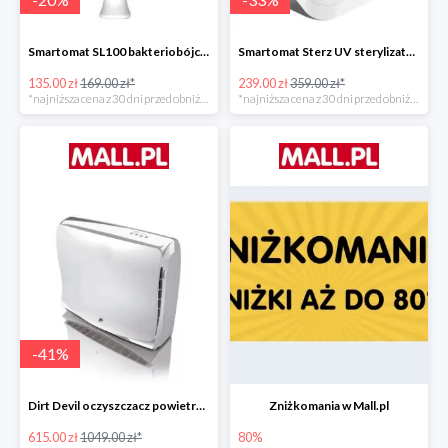
Smartomat SL100 bakteriobójcza lampa UV -20%
Smartomat Sterz UV sterylizator -33%
135.00 zł
169.00 zł*
239.00 zł
359.00 zł*
*najniższa cena z 30 dni przed obniżką
*najniższa cena z 30 dni przed obniżką
-
41
%
Dirt Devil oczyszczacz powietrza Pureza 350 -41%
Zniżkomania w Mall.pl
615.00 zł
1049.00 zł*
80%