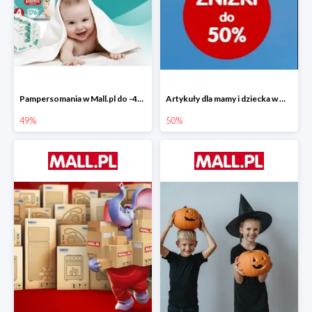
Pampersomania w Mall.pl do -49%
Artykuły dla mamy i dziecka w Mall.pl do -50%
49%
50%