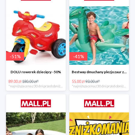
-
51
%
-
41
%
DOLU rowerek dziecięcy -50%
Bestway dmuchany plezjozaur z uchwytami -40%
89.00 zł
180.00 zł*
55.00 zł
93.00 zł*
*najniższa cena z 30 dni przed obniżką
*najniższa cena z 30 dni przed obniżką