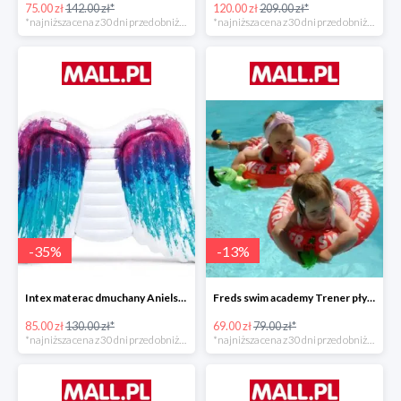
75.00 zł
142.00 zł*
120.00 zł
209.00 zł*
*najniższa cena z 30 dni przed obniżką
*najniższa cena z 30 dni przed obniżką
-
35
%
-
13
%
Intex materac dmuchany Anielskie skrzydła -34%
Freds swim academy Trener pływania
85.00 zł
130.00 zł*
69.00 zł
79.00 zł*
*najniższa cena z 30 dni przed obniżką
*najniższa cena z 30 dni przed obniżką