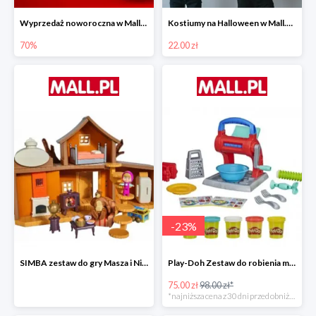
Wyprzedaż noworoczna w Mall.pl do -70%
Kostiumy na Halloween w Mall.pl od 22 zł
70%
22.00 zł
-
23
%
SIMBA zestaw do gry Masza i Niedźwiedź - Duży dom Maszy -15%
Play-Doh Zestaw do robienia makaronów -23%
75.00 zł
98.00 zł*
*najniższa cena z 30 dni przed obniżką