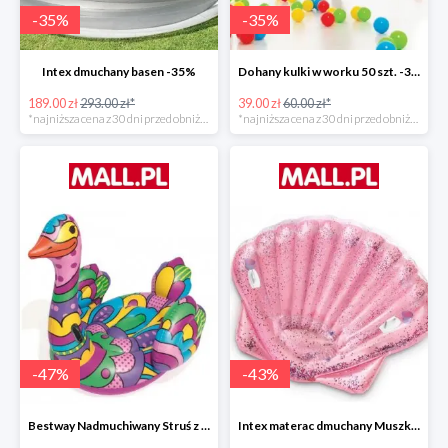
-
35
%
-
35
%
Intex dmuchany basen -35%
Dohany kulki w worku 50 szt. -35%
189.00 zł
293.00 zł*
39.00 zł
60.00 zł*
*najniższa cena z 30 dni przed obniżką
*najniższa cena z 30 dni przed obniżką
-
47
%
-
43
%
Bestway Nadmuchiwany Struś z uchwytami -47%
Intex materac dmuchany Muszka -42%