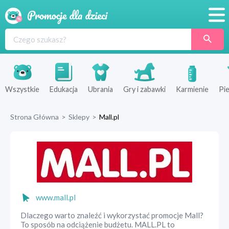
Promocje
Produkty
Sklepy
Wszystkie
Edukacja
Ubrania
Gry i zabawki
Karmienie
Pie
Blog
Strona Główna
>
Sklepy
>
Mall.pl
Wyprawka
www.mall.pl
Dlaczego warto znaleźć i wykorzystać promocje Mall?
To sposób na odciążenie budżetu. MALL.PL to