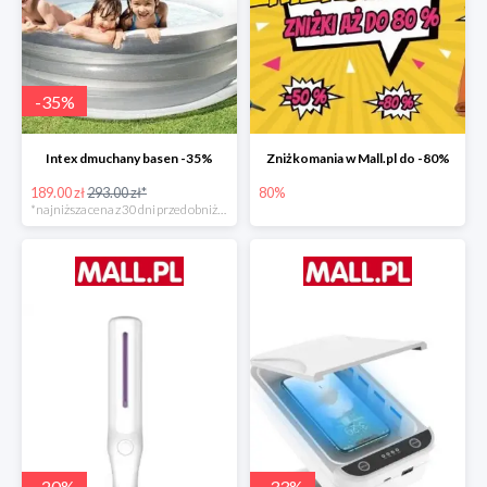
-
35
%
Intex dmuchany basen -35%
Zniżkomania w Mall.pl do -80%
189.00 zł
293.00 zł*
80%
*najniższa cena z 30 dni przed obniżką
-
20
%
-
33
%