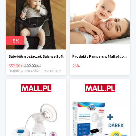
-
8
%
Babybjörn Leżaczek Balance Soft
Produkty Pampers w Mall.pl do -26%
559.00 zł
609.00 zł*
26%
*najniższa cena z 30 dni przed obniżką