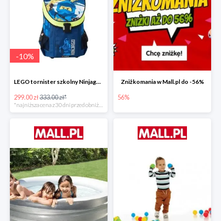
-
10
%
LEGO tornister szkolny Ninjago JAY of Lightning Easy
Zniżkomania w Mall.pl do -56%
299.00 zł
333.00 zł*
56%
*najniższa cena z 30 dni przed obniżką