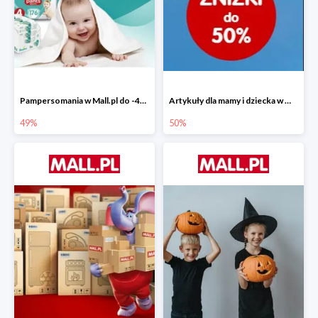
Pampersomania w Mall.pl do -49%
Artykuły dla mamy i dziecka w Mall.pl do -50%
49%
50%