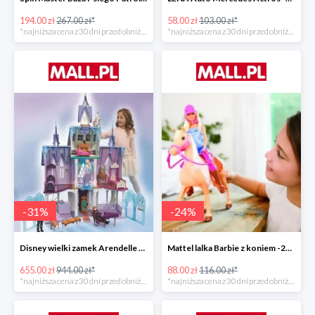
194.00 zł
267.00 zł*
58.00 zł
103.00 zł*
*najniższa cena z 30 dni przed obniżką
*najniższa cena z 30 dni przed obniżką
-
31
%
-
24
%
Disney wielki zamek Arendelle Frozen 2 -30%
Mattel lalka Barbie z koniem -24%
655.00 zł
944.00 zł*
88.00 zł
116.00 zł*
*najniższa cena z 30 dni przed obniżką
*najniższa cena z 30 dni przed obniżką