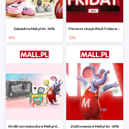
Zabawki w Mall.pl do -40%
Pierwsze okazje Black Friday w Mall.pl do -50%
40%
50%
Słodki sen maluszka w Mall.pl do -55%
Zniżkomania w Mall.pl do -60%