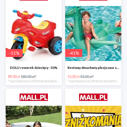
-
51
%
-
41
%
DOLU rowerek dziecięcy -50%
Bestway dmuchany plezjozaur z uchwytami -40%
89.00 zł
180.00 zł*
55.00 zł
93.00 zł*
*najniższa cena z 30 dni przed obniżką
*najniższa cena z 30 dni przed obniżką