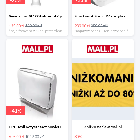
Smartomat SL100 bakteriobójcza lampa UV -20%
Smartomat Sterz UV sterylizator -33%
135.00 zł
169.00 zł*
239.00 zł
359.00 zł*
*najniższa cena z 30 dni przed obniżką
*najniższa cena z 30 dni przed obniżką
-
41
%
Dirt Devil oczyszczacz powietrza Pureza 350 -41%
Zniżkomania w Mall.pl
615.00 zł
1049.00 zł*
80%