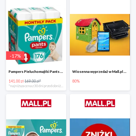
-
17
%
Pampers Pieluchomajtki Pants 4 (9-15 kg) 176 szt. -16%
Wiosenna wyprzedaż w Mall.pl do -80%
141.00 zł
169.00 zł*
80%
*najniższa cena z 30 dni przed obniżką