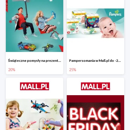
Świąteczne pomysły na prezenty od LEGO w Mall.pl do -20%
Pampersomania w Mall.pl do -25%
20%
25%