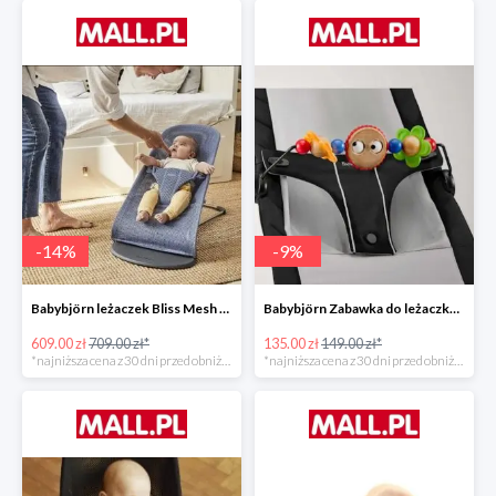
-
14
%
-
9
%
Babybjörn leżaczek Bliss Mesh State Blue
Babybjörn Zabawka do leżaczka Balance
609.00 zł
709.00 zł*
135.00 zł
149.00 zł*
*najniższa cena z 30 dni przed obniżką
*najniższa cena z 30 dni przed obniżką