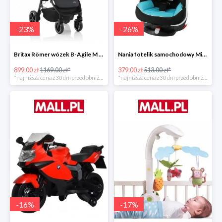
-
23
%
-
26
%
Britax Römer wózek B-Agile M Black Shadow 2020 -23%
Nania fotelik samochodowy Migo Saturn Premium Sky -26%
899.00 zł
1169.00 zł*
379.00 zł
513.00 zł*
*najniższa cena z 30 dni przed obniżką
*najniższa cena z 30 dni przed obniżką
-
16
%
-
17
%