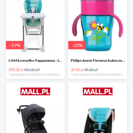
-
19
%
-
20
%
CAM krzesełko Pappananna -19%
Philips Avent Pierwszy kubeczek 260 ml -20%
399.00 zł
495.00 zł*
39.00 zł
49.00 zł*
*najniższa cena z 30 dni przed obniżką
*najniższa cena z 30 dni przed obniżką