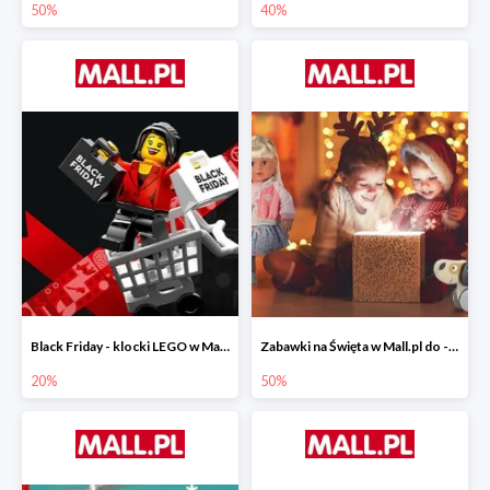
50%
40%
Black Friday - klocki LEGO w Mall.pl do -20%
Zabawki na Święta w Mall.pl do -50%
20%
50%