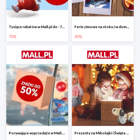
Tysiące rabatów w Mall.pl do -70%
Ferie zimowe na stoku i w domu w Mall.pl do -40%
70%
40%
Porywające wyprzedaże w Mall.pl do -50%
Prezenty na Mikołajki i Święta w Mall.pl do -40%