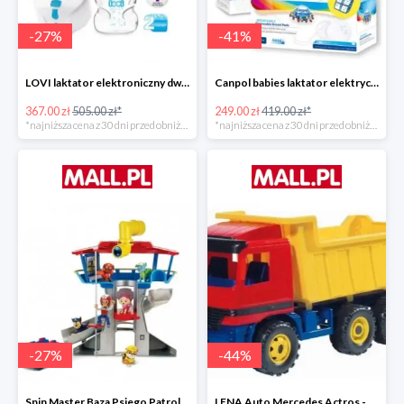
-
27
%
-
41
%
LOVI laktator elektroniczny dwufazowy Prolactis -27%
Canpol babies laktator elektryczny EASY NATURAL -40%
367.00 zł
505.00 zł*
249.00 zł
419.00 zł*
*najniższa cena z 30 dni przed obniżką
*najniższa cena z 30 dni przed obniżką
-
27
%
-
44
%
Spin Master Baza Psiego Patrolu -27%
LENA Auto Mercedes Actros -43%