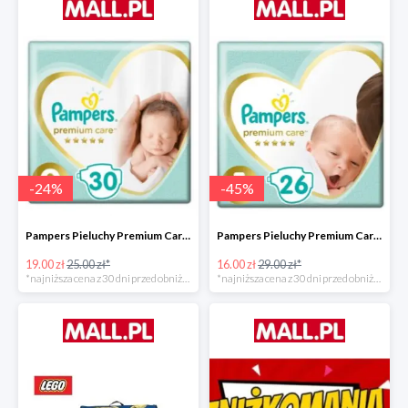
-
24
%
-
45
%
Pampers Pieluchy Premium Care 0 Newborn -24%
Pampers Pieluchy Premium Care 1 Newborn -44%
19.00 zł
25.00 zł*
16.00 zł
29.00 zł*
*najniższa cena z 30 dni przed obniżką
*najniższa cena z 30 dni przed obniżką