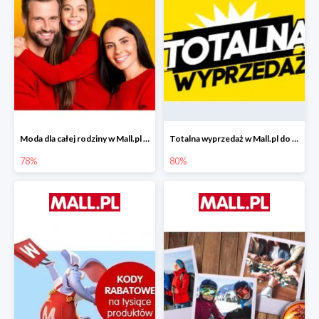
Moda dla całej rodziny w Mall.pl do -78%
Totalna wyprzedaż w Mall.pl do -80%
78%
80%