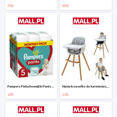
55%
60%
Pampers Pieluchomajtki Pants 5 (12-17 kg) 152 szt.
Nania krzesełko do karmienia LUNA 2w1
10%
13%