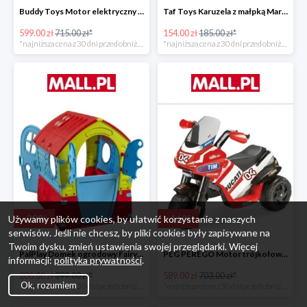
Buddy Toys Motor elektryczny BMW K1300 BEC 6011 -16%
Taf Toys Karuzela z małpką Marco -16%
599.00 zł
715.00 zł*
154.00 zł
185.00 zł*
*najniższa cena z 30 dni przed obniżką
*najniższa cena z 30 dni przed obniżką
-
28
%
-
16
%
Używamy plików cookies, by ułatwić korzystanie z naszych
serwisów. Jeśli nie chcesz, by pliki cookies były zapisywane na
Twoim dysku, zmień ustawienia swojej przeglądarki. Więcej
PalPlay Domek ogrodowy Fairy House -28%
PEG PEREGO Motor trójkołowy Ducati Desmosedici -16%
informacji:
polityka prywatności
.
286.00 zł
399.00 zł*
589.00 zł
703.00 zł*
Ok, rozumiem
*najniższa cena z 30 dni przed obniżką
*najniższa cena z 30 dni przed obniżką