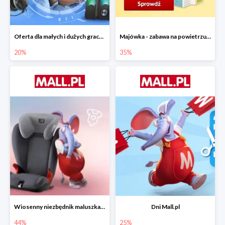
Oferta dla małych i dużych graczy w Mall.pl do -20%
Majówka - zabawa na powietrzu do -35%
20%
35%
Wiosenny niezbędnik maluszka do -44% taniej
Dni Mall.pl
44%
25%