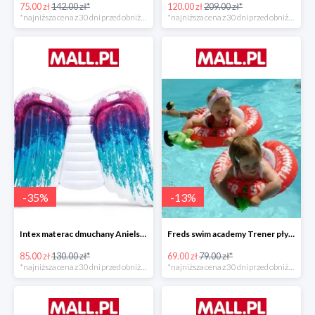
75.00 zł
142.00 zł*
120.00 zł
209.00 zł*
*najniższa cena z 30 dni przed obniżką
*najniższa cena z 30 dni przed obniżką
-
35
%
-
13
%
Intex materac dmuchany Anielskie skrzydła -34%
Freds swim academy Trener pływania
85.00 zł
130.00 zł*
69.00 zł
79.00 zł*
*najniższa cena z 30 dni przed obniżką
*najniższa cena z 30 dni przed obniżką