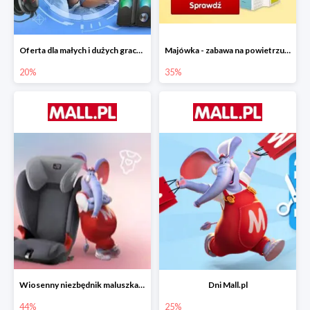
Oferta dla małych i dużych graczy w Mall.pl do -20%
Majówka - zabawa na powietrzu do -35%
20%
35%
Wiosenny niezbędnik maluszka do -44% taniej
Dni Mall.pl
44%
25%