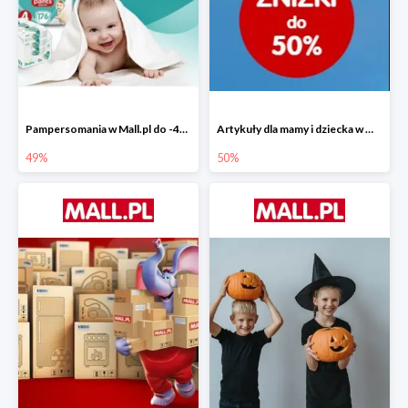
Pampersomania w Mall.pl do -49%
Artykuły dla mamy i dziecka w Mall.pl do -50%
49%
50%