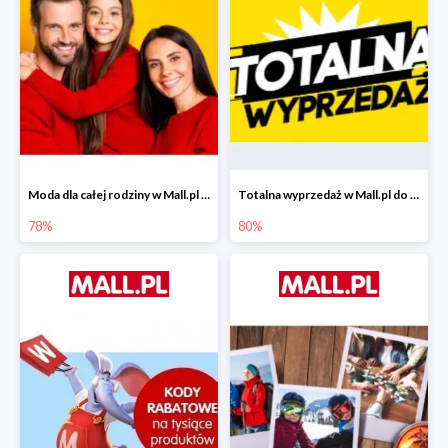
Moda dla całej rodziny w Mall.pl do -78%
Totalna wyprzedaż w Mall.pl do -80%
78%
80%