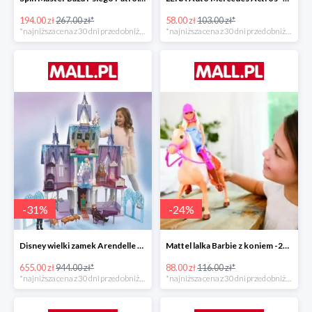
194.00 zł
267.00 zł*
58.00 zł
103.00 zł*
*najniższa cena z 30 dni przed obniżką
*najniższa cena z 30 dni przed obniżką
-
31
%
-
24
%
Disney wielki zamek Arendelle Frozen 2 -30%
Mattel lalka Barbie z koniem -24%
655.00 zł
944.00 zł*
88.00 zł
116.00 zł*
*najniższa cena z 30 dni przed obniżką
*najniższa cena z 30 dni przed obniżką