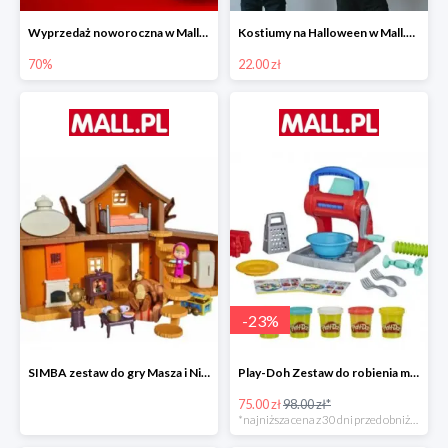
Wyprzedaż noworoczna w Mall.pl do -70%
Kostiumy na Halloween w Mall.pl od 22 zł
70%
22.00 zł
-
23
%
SIMBA zestaw do gry Masza i Niedźwiedź - Duży dom Maszy -15%
Play-Doh Zestaw do robienia makaronów -23%
75.00 zł
98.00 zł*
*najniższa cena z 30 dni przed obniżką