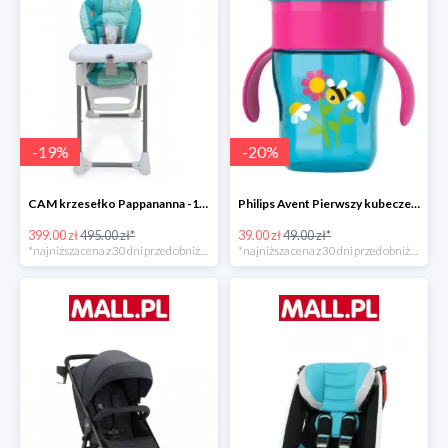
-
19
%
-
20
%
CAM krzesełko Pappananna -19%
Philips Avent Pierwszy kubeczek 260 ml -20%
399.00 zł
495.00 zł*
39.00 zł
49.00 zł*
*najniższa cena z 30 dni przed obniżką
*najniższa cena z 30 dni przed obniżką