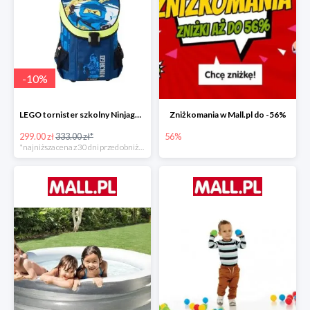
-
10
%
LEGO tornister szkolny Ninjago JAY of Lightning Easy
Zniżkomania w Mall.pl do -56%
299.00 zł
333.00 zł*
56%
*najniższa cena z 30 dni przed obniżką