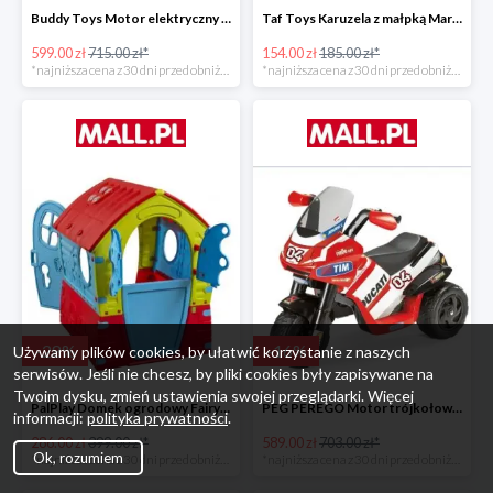
Buddy Toys Motor elektryczny BMW K1300 BEC 6011 -16%
Taf Toys Karuzela z małpką Marco -16%
599.00 zł
715.00 zł*
154.00 zł
185.00 zł*
*najniższa cena z 30 dni przed obniżką
*najniższa cena z 30 dni przed obniżką
-
28
%
-
16
%
Używamy plików cookies, by ułatwić korzystanie z naszych
serwisów. Jeśli nie chcesz, by pliki cookies były zapisywane na
Twoim dysku, zmień ustawienia swojej przeglądarki. Więcej
PalPlay Domek ogrodowy Fairy House -28%
PEG PEREGO Motor trójkołowy Ducati Desmosedici -16%
informacji:
polityka prywatności
.
286.00 zł
399.00 zł*
589.00 zł
703.00 zł*
Ok, rozumiem
*najniższa cena z 30 dni przed obniżką
*najniższa cena z 30 dni przed obniżką