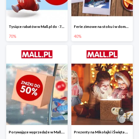
Tysiące rabatów w Mall.pl do -70%
Ferie zimowe na stoku i w domu w Mall.pl do -40%
70%
40%
Porywające wyprzedaże w Mall.pl do -50%
Prezenty na Mikołajki i Święta w Mall.pl do -40%