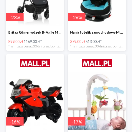
-
23
%
-
26
%
Britax Römer wózek B-Agile M Black Shadow 2020 -23%
Nania fotelik samochodowy Migo Saturn Premium Sky -26%
899.00 zł
1169.00 zł*
379.00 zł
513.00 zł*
*najniższa cena z 30 dni przed obniżką
*najniższa cena z 30 dni przed obniżką
-
16
%
-
17
%