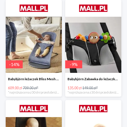
-
14
%
-
9
%
Babybjörn leżaczek Bliss Mesh State Blue
Babybjörn Zabawka do leżaczka Balance
609.00 zł
709.00 zł*
135.00 zł
149.00 zł*
*najniższa cena z 30 dni przed obniżką
*najniższa cena z 30 dni przed obniżką