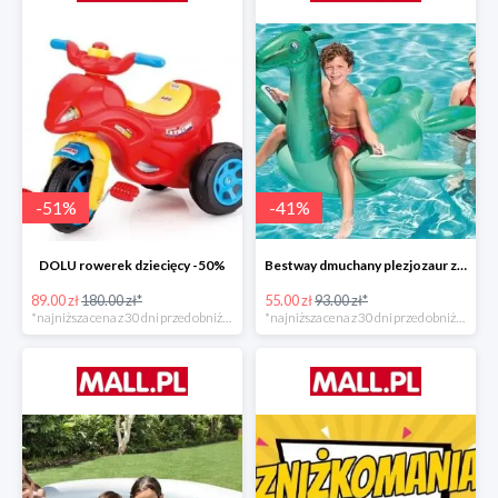
-
51
%
-
41
%
DOLU rowerek dziecięcy -50%
Bestway dmuchany plezjozaur z uchwytami -40%
89.00 zł
180.00 zł*
55.00 zł
93.00 zł*
*najniższa cena z 30 dni przed obniżką
*najniższa cena z 30 dni przed obniżką