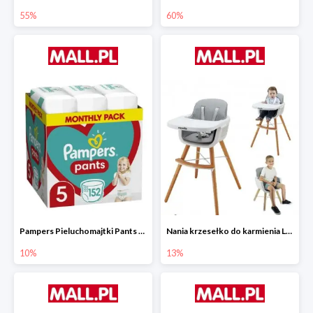
55%
60%
Pampers Pieluchomajtki Pants 5 (12-17 kg) 152 szt.
Nania krzesełko do karmienia LUNA 2w1
10%
13%