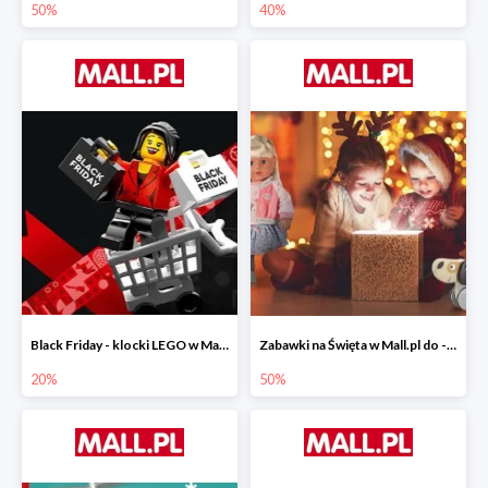
50%
40%
Black Friday - klocki LEGO w Mall.pl do -20%
Zabawki na Święta w Mall.pl do -50%
20%
50%