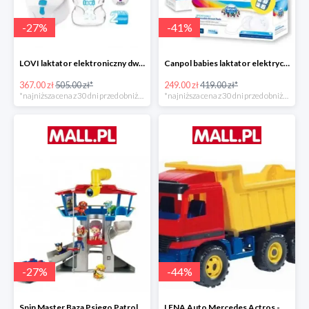
-
27
%
-
41
%
LOVI laktator elektroniczny dwufazowy Prolactis -27%
Canpol babies laktator elektryczny EASY NATURAL -40%
367.00 zł
505.00 zł*
249.00 zł
419.00 zł*
*najniższa cena z 30 dni przed obniżką
*najniższa cena z 30 dni przed obniżką
-
27
%
-
44
%
Spin Master Baza Psiego Patrolu -27%
LENA Auto Mercedes Actros -43%