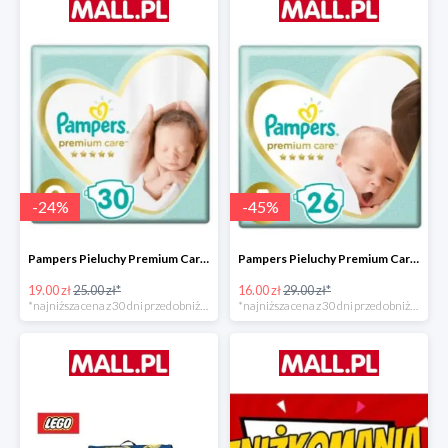
-
24
%
-
45
%
Pampers Pieluchy Premium Care 0 Newborn -24%
Pampers Pieluchy Premium Care 1 Newborn -44%
19.00 zł
25.00 zł*
16.00 zł
29.00 zł*
*najniższa cena z 30 dni przed obniżką
*najniższa cena z 30 dni przed obniżką