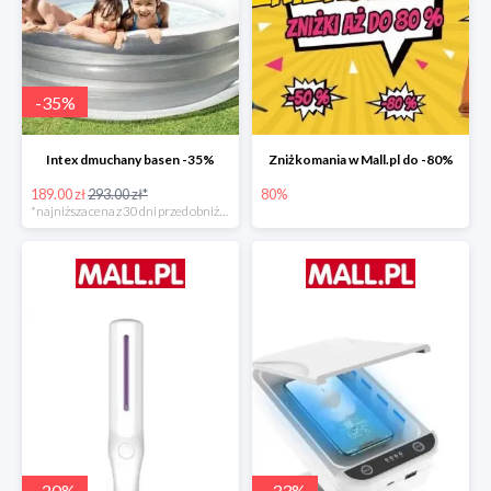
-
35
%
Intex dmuchany basen -35%
Zniżkomania w Mall.pl do -80%
189.00 zł
293.00 zł*
80%
*najniższa cena z 30 dni przed obniżką
-
20
%
-
33
%