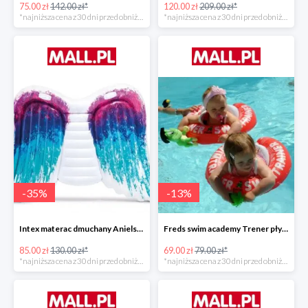
75.00 zł
142.00 zł*
120.00 zł
209.00 zł*
*najniższa cena z 30 dni przed obniżką
*najniższa cena z 30 dni przed obniżką
-
35
%
-
13
%
Intex materac dmuchany Anielskie skrzydła -34%
Freds swim academy Trener pływania
85.00 zł
130.00 zł*
69.00 zł
79.00 zł*
*najniższa cena z 30 dni przed obniżką
*najniższa cena z 30 dni przed obniżką