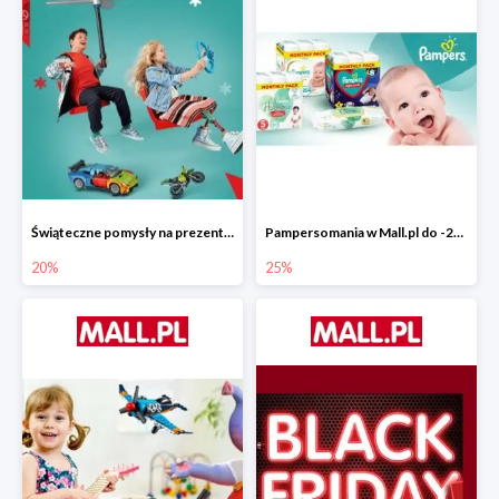
Świąteczne pomysły na prezenty od LEGO w Mall.pl do -20%
Pampersomania w Mall.pl do -25%
20%
25%