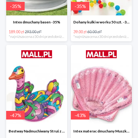
-
35
%
-
35
%
Intex dmuchany basen -35%
Dohany kulki w worku 50 szt. -35%
189.00 zł
293.00 zł*
39.00 zł
60.00 zł*
*najniższa cena z 30 dni przed obniżką
*najniższa cena z 30 dni przed obniżką
-
47
%
-
43
%
Bestway Nadmuchiwany Struś z uchwytami -47%
Intex materac dmuchany Muszka -42%