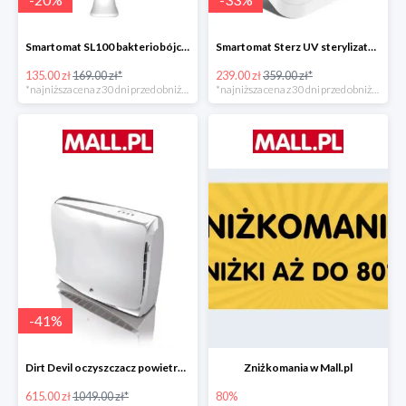
Smartomat SL100 bakteriobójcza lampa UV -20%
Smartomat Sterz UV sterylizator -33%
135.00 zł
169.00 zł*
239.00 zł
359.00 zł*
*najniższa cena z 30 dni przed obniżką
*najniższa cena z 30 dni przed obniżką
-
41
%
Dirt Devil oczyszczacz powietrza Pureza 350 -41%
Zniżkomania w Mall.pl
615.00 zł
1049.00 zł*
80%