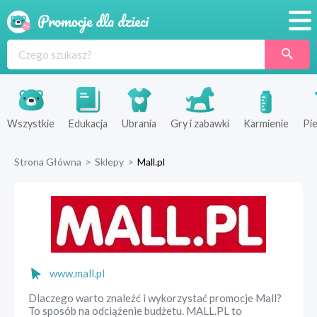
Promocje
Produkty
Sklepy
Wszystkie
Edukacja
Ubrania
Gry i zabawki
Karmienie
Pie
Blog
Strona Główna
>
Sklepy
>
Mall.pl
Wyprawka
www.mall.pl
Dlaczego warto znaleźć i wykorzystać promocje Mall?
To sposób na odciążenie budżetu. MALL.PL to