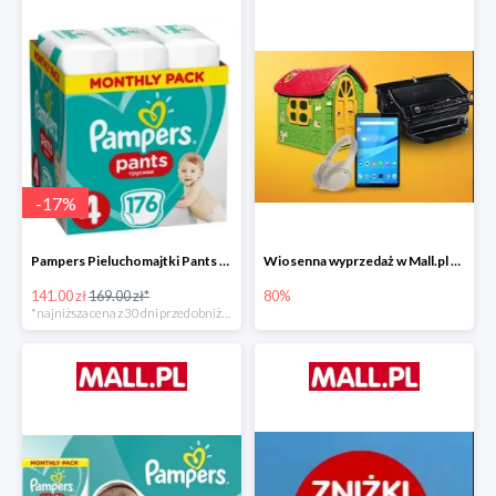
-
17
%
Pampers Pieluchomajtki Pants 4 (9-15 kg) 176 szt. -16%
Wiosenna wyprzedaż w Mall.pl do -80%
141.00 zł
169.00 zł*
80%
*najniższa cena z 30 dni przed obniżką