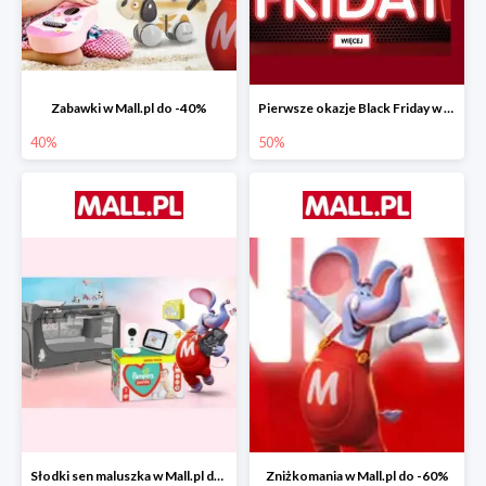
Zabawki w Mall.pl do -40%
Pierwsze okazje Black Friday w Mall.pl do -50%
40%
50%
Słodki sen maluszka w Mall.pl do -55%
Zniżkomania w Mall.pl do -60%