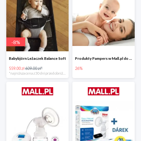
-
8
%
Babybjörn Leżaczek Balance Soft
Produkty Pampers w Mall.pl do -26%
559.00 zł
609.00 zł*
26%
*najniższa cena z 30 dni przed obniżką