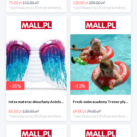
75.00 zł
142.00 zł*
120.00 zł
209.00 zł*
*najniższa cena z 30 dni przed obniżką
*najniższa cena z 30 dni przed obniżką
-
35
%
-
13
%
Intex materac dmuchany Anielskie skrzydła -34%
Freds swim academy Trener pływania
85.00 zł
130.00 zł*
69.00 zł
79.00 zł*
*najniższa cena z 30 dni przed obniżką
*najniższa cena z 30 dni przed obniżką