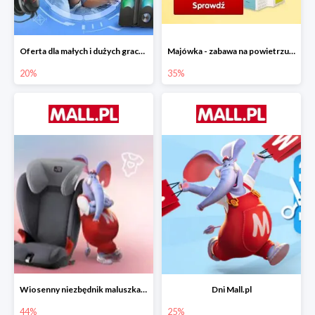
Oferta dla małych i dużych graczy w Mall.pl do -20%
Majówka - zabawa na powietrzu do -35%
20%
35%
Wiosenny niezbędnik maluszka do -44% taniej
Dni Mall.pl
44%
25%