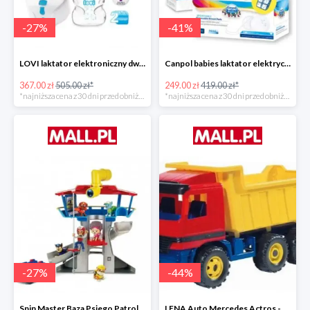
-
27
%
-
41
%
LOVI laktator elektroniczny dwufazowy Prolactis -27%
Canpol babies laktator elektryczny EASY NATURAL -40%
367.00 zł
505.00 zł*
249.00 zł
419.00 zł*
*najniższa cena z 30 dni przed obniżką
*najniższa cena z 30 dni przed obniżką
-
27
%
-
44
%
Spin Master Baza Psiego Patrolu -27%
LENA Auto Mercedes Actros -43%