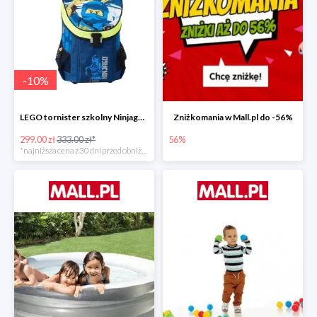
-
10
%
LEGO tornister szkolny Ninjago JAY of Lightning Easy
Zniżkomania w Mall.pl do -56%
299.00 zł
333.00 zł*
56%
*najniższa cena z 30 dni przed obniżką