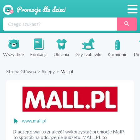
Promocje
Produkty
Sklepy
Wszystkie
Edukacja
Ubrania
Gry i zabawki
Karmienie
Pie
Blog
Strona Główna
>
Sklepy
>
Mall.pl
Wyprawka
www.mall.pl
Dlaczego warto znaleźć i wykorzystać promocje Mall?
To sposób na odciążenie budżetu. MALL.PL to