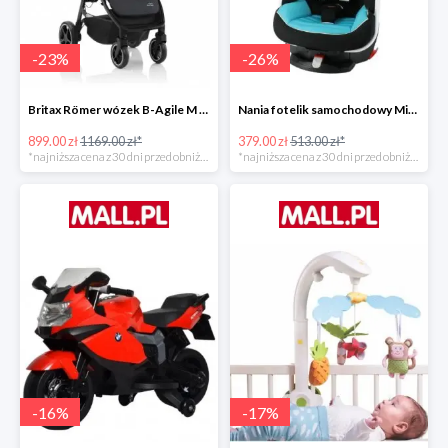
-
23
%
-
26
%
Britax Römer wózek B-Agile M Black Shadow 2020 -23%
Nania fotelik samochodowy Migo Saturn Premium Sky -26%
899.00 zł
1169.00 zł*
379.00 zł
513.00 zł*
*najniższa cena z 30 dni przed obniżką
*najniższa cena z 30 dni przed obniżką
-
16
%
-
17
%