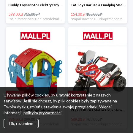
Buddy Toys Motor elektryczny BMW K1300 BEC 6011 -16%
Taf Toys Karuzela z małpką Marco -16%
599.00 zł
715.00 zł*
154.00 zł
185.00 zł*
*najniższa cena z 30 dni przed obniżką
*najniższa cena z 30 dni przed obniżką
-
28
%
-
16
%
Używamy plików cookies, by ułatwić korzystanie z naszych
serwisów. Jeśli nie chcesz, by pliki cookies były zapisywane na
Twoim dysku, zmień ustawienia swojej przeglądarki. Więcej
PalPlay Domek ogrodowy Fairy House -28%
PEG PEREGO Motor trójkołowy Ducati Desmosedici -16%
informacji:
polityka prywatności
.
286.00 zł
399.00 zł*
589.00 zł
703.00 zł*
Ok, rozumiem
*najniższa cena z 30 dni przed obniżką
*najniższa cena z 30 dni przed obniżką