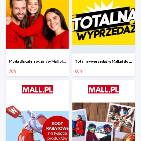
Moda dla całej rodziny w Mall.pl do -78%
Totalna wyprzedaż w Mall.pl do -80%
78%
80%