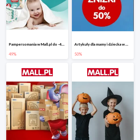
Pampersomania w Mall.pl do -49%
Artykuły dla mamy i dziecka w Mall.pl do -50%
49%
50%