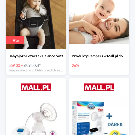
-
8
%
Babybjörn Leżaczek Balance Soft
Produkty Pampers w Mall.pl do -26%
559.00 zł
609.00 zł*
26%
*najniższa cena z 30 dni przed obniżką