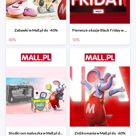
Zabawki w Mall.pl do -40%
Pierwsze okazje Black Friday w Mall.pl do -50%
40%
50%
Słodki sen maluszka w Mall.pl do -55%
Zniżkomania w Mall.pl do -60%