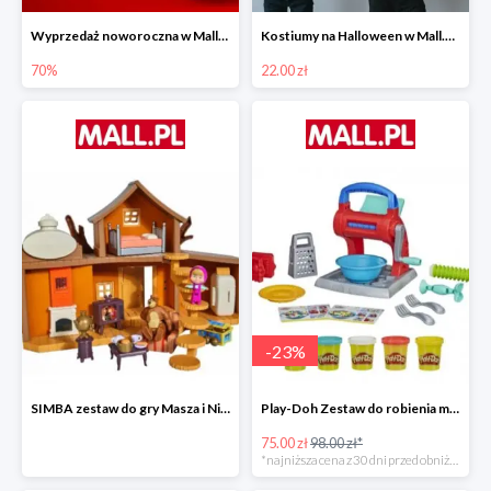
Wyprzedaż noworoczna w Mall.pl do -70%
Kostiumy na Halloween w Mall.pl od 22 zł
70%
22.00 zł
-
23
%
SIMBA zestaw do gry Masza i Niedźwiedź - Duży dom Maszy -15%
Play-Doh Zestaw do robienia makaronów -23%
75.00 zł
98.00 zł*
*najniższa cena z 30 dni przed obniżką