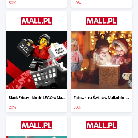
50%
40%
Black Friday - klocki LEGO w Mall.pl do -20%
Zabawki na Święta w Mall.pl do -50%
20%
50%