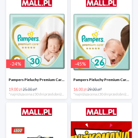
-
24
%
-
45
%
Pampers Pieluchy Premium Care 0 Newborn -24%
Pampers Pieluchy Premium Care 1 Newborn -44%
19.00 zł
25.00 zł*
16.00 zł
29.00 zł*
*najniższa cena z 30 dni przed obniżką
*najniższa cena z 30 dni przed obniżką