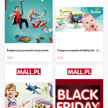
Świąteczne pomysły na prezenty od LEGO w Mall.pl do -20%
Pampersomania w Mall.pl do -25%
20%
25%