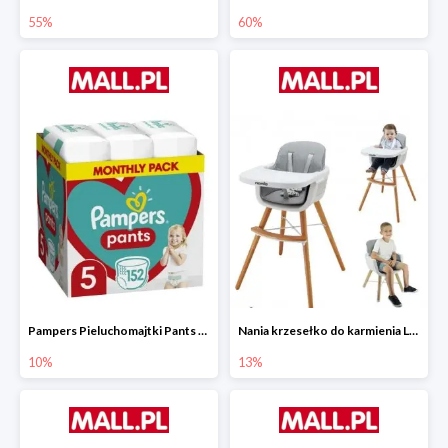
55%
60%
Pampers Pieluchomajtki Pants 5 (12-17 kg) 152 szt.
Nania krzesełko do karmienia LUNA 2w1
10%
13%