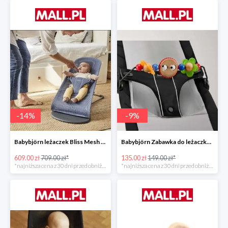
-
14
%
-
9
%
Babybjörn leżaczek Bliss Mesh State Blue
Babybjörn Zabawka do leżaczka Balance
609.00 zł
709.00 zł*
135.00 zł
149.00 zł*
*najniższa cena z 30 dni przed obniżką
*najniższa cena z 30 dni przed obniżką