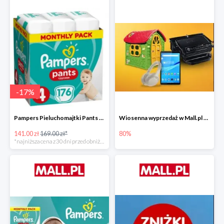
-
17
%
Pampers Pieluchomajtki Pants 4 (9-15 kg) 176 szt. -16%
Wiosenna wyprzedaż w Mall.pl do -80%
141.00 zł
169.00 zł*
80%
*najniższa cena z 30 dni przed obniżką