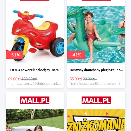
-
51
%
-
41
%
DOLU rowerek dziecięcy -50%
Bestway dmuchany plezjozaur z uchwytami -40%
89.00 zł
180.00 zł*
55.00 zł
93.00 zł*
*najniższa cena z 30 dni przed obniżką
*najniższa cena z 30 dni przed obniżką