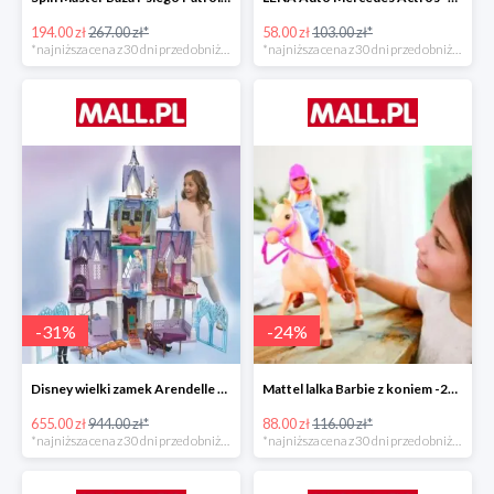
194.00 zł
267.00 zł*
58.00 zł
103.00 zł*
*najniższa cena z 30 dni przed obniżką
*najniższa cena z 30 dni przed obniżką
-
31
%
-
24
%
Disney wielki zamek Arendelle Frozen 2 -30%
Mattel lalka Barbie z koniem -24%
655.00 zł
944.00 zł*
88.00 zł
116.00 zł*
*najniższa cena z 30 dni przed obniżką
*najniższa cena z 30 dni przed obniżką