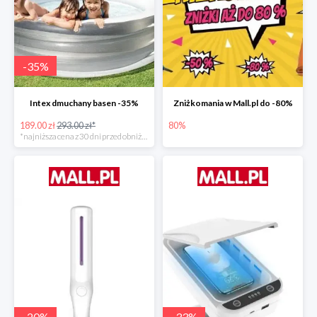
-
35
%
Intex dmuchany basen -35%
Zniżkomania w Mall.pl do -80%
189.00 zł
293.00 zł*
80%
*najniższa cena z 30 dni przed obniżką
-
20
%
-
33
%