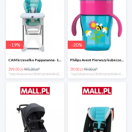
-
19
%
-
20
%
CAM krzesełko Pappananna -19%
Philips Avent Pierwszy kubeczek 260 ml -20%
399.00 zł
495.00 zł*
39.00 zł
49.00 zł*
*najniższa cena z 30 dni przed obniżką
*najniższa cena z 30 dni przed obniżką