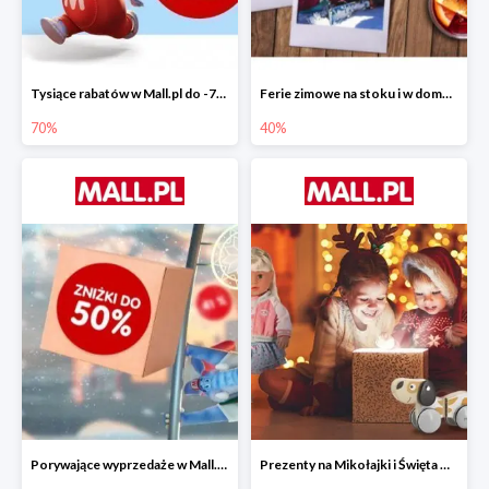
Tysiące rabatów w Mall.pl do -70%
Ferie zimowe na stoku i w domu w Mall.pl do -40%
70%
40%
Porywające wyprzedaże w Mall.pl do -50%
Prezenty na Mikołajki i Święta w Mall.pl do -40%