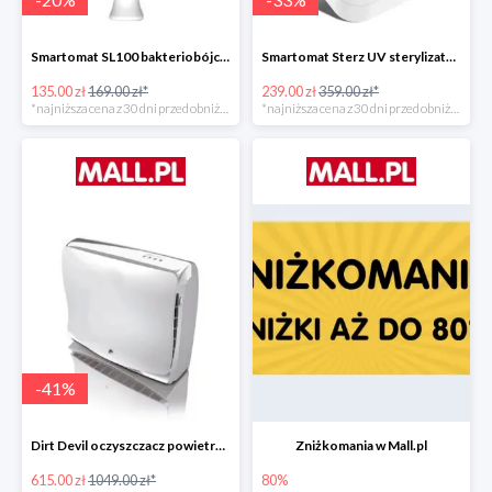
Smartomat SL100 bakteriobójcza lampa UV -20%
Smartomat Sterz UV sterylizator -33%
135.00 zł
169.00 zł*
239.00 zł
359.00 zł*
*najniższa cena z 30 dni przed obniżką
*najniższa cena z 30 dni przed obniżką
-
41
%
Dirt Devil oczyszczacz powietrza Pureza 350 -41%
Zniżkomania w Mall.pl
615.00 zł
1049.00 zł*
80%