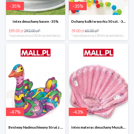
-
35
%
-
35
%
Intex dmuchany basen -35%
Dohany kulki w worku 50 szt. -35%
189.00 zł
293.00 zł*
39.00 zł
60.00 zł*
*najniższa cena z 30 dni przed obniżką
*najniższa cena z 30 dni przed obniżką
-
47
%
-
43
%
Bestway Nadmuchiwany Struś z uchwytami -47%
Intex materac dmuchany Muszka -42%