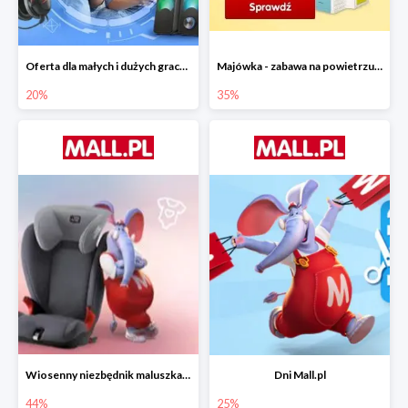
Oferta dla małych i dużych graczy w Mall.pl do -20%
Majówka - zabawa na powietrzu do -35%
20%
35%
Wiosenny niezbędnik maluszka do -44% taniej
Dni Mall.pl
44%
25%