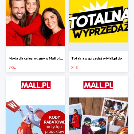
Moda dla całej rodziny w Mall.pl do -78%
Totalna wyprzedaż w Mall.pl do -80%
78%
80%