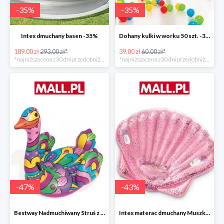
-
35
%
-
35
%
Intex dmuchany basen -35%
Dohany kulki w worku 50 szt. -35%
189.00 zł
293.00 zł*
39.00 zł
60.00 zł*
*najniższa cena z 30 dni przed obniżką
*najniższa cena z 30 dni przed obniżką
-
47
%
-
43
%
Bestway Nadmuchiwany Struś z uchwytami -47%
Intex materac dmuchany Muszka -42%