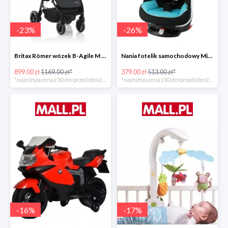
-
23
%
-
26
%
Britax Römer wózek B-Agile M Black Shadow 2020 -23%
Nania fotelik samochodowy Migo Saturn Premium Sky -26%
899.00 zł
1169.00 zł*
379.00 zł
513.00 zł*
*najniższa cena z 30 dni przed obniżką
*najniższa cena z 30 dni przed obniżką
-
16
%
-
17
%