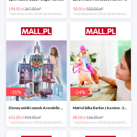
194.00 zł
267.00 zł*
58.00 zł
103.00 zł*
*najniższa cena z 30 dni przed obniżką
*najniższa cena z 30 dni przed obniżką
-
31
%
-
24
%
Disney wielki zamek Arendelle Frozen 2 -30%
Mattel lalka Barbie z koniem -24%
655.00 zł
944.00 zł*
88.00 zł
116.00 zł*
*najniższa cena z 30 dni przed obniżką
*najniższa cena z 30 dni przed obniżką