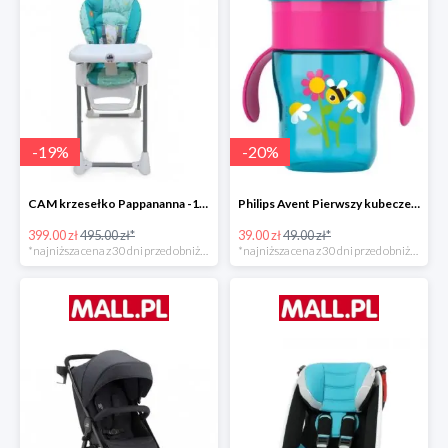
-
19
%
-
20
%
CAM krzesełko Pappananna -19%
Philips Avent Pierwszy kubeczek 260 ml -20%
399.00 zł
495.00 zł*
39.00 zł
49.00 zł*
*najniższa cena z 30 dni przed obniżką
*najniższa cena z 30 dni przed obniżką