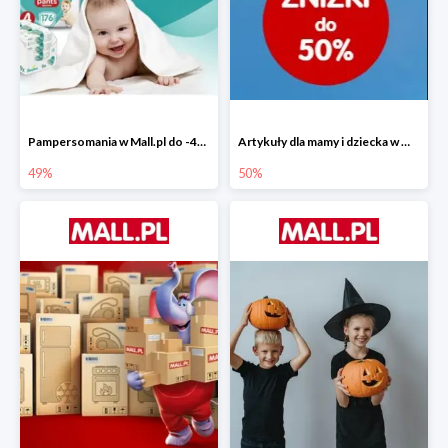
Pampersomania w Mall.pl do -49%
Artykuły dla mamy i dziecka w Mall.pl do -50%
49%
50%