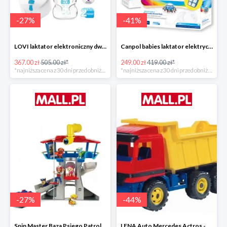
-
27
%
-
41
%
LOVI laktator elektroniczny dwufazowy Prolactis -27%
Canpol babies laktator elektryczny EASY NATURAL -40%
367.00 zł
505.00 zł*
249.00 zł
419.00 zł*
*najniższa cena z 30 dni przed obniżką
*najniższa cena z 30 dni przed obniżką
-
27
%
-
44
%
Spin Master Baza Psiego Patrolu -27%
LENA Auto Mercedes Actros -43%