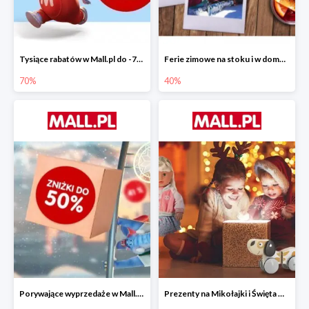
Tysiące rabatów w Mall.pl do -70%
Ferie zimowe na stoku i w domu w Mall.pl do -40%
70%
40%
Porywające wyprzedaże w Mall.pl do -50%
Prezenty na Mikołajki i Święta w Mall.pl do -40%