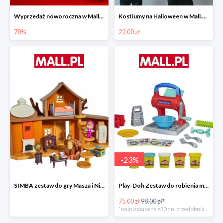
Wyprzedaż noworoczna w Mall.pl do -70%
Kostiumy na Halloween w Mall.pl od 22 zł
70%
22.00 zł
-
23
%
SIMBA zestaw do gry Masza i Niedźwiedź - Duży dom Maszy -15%
Play-Doh Zestaw do robienia makaronów -23%
75.00 zł
98.00 zł*
*najniższa cena z 30 dni przed obniżką