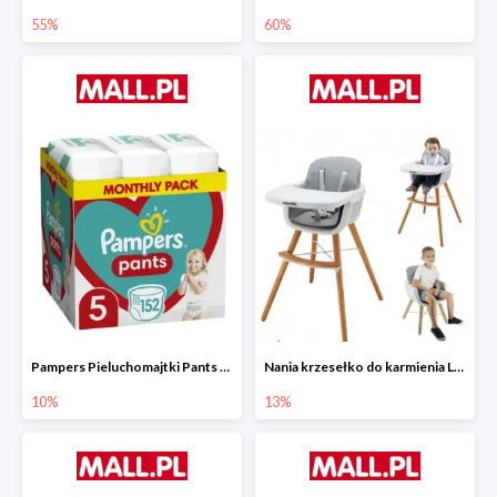
55%
60%
Pampers Pieluchomajtki Pants 5 (12-17 kg) 152 szt.
Nania krzesełko do karmienia LUNA 2w1
10%
13%