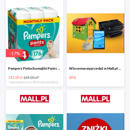
-
17
%
Pampers Pieluchomajtki Pants 4 (9-15 kg) 176 szt. -16%
Wiosenna wyprzedaż w Mall.pl do -80%
141.00 zł
169.00 zł*
80%
*najniższa cena z 30 dni przed obniżką