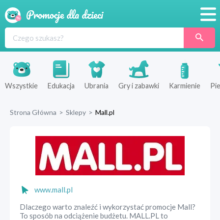
Promocje
Produkty
Sklepy
Wszystkie
Edukacja
Ubrania
Gry i zabawki
Karmienie
Pie
Blog
Strona Główna
>
Sklepy
>
Mall.pl
Wyprawka
www.mall.pl
Dlaczego warto znaleźć i wykorzystać promocje Mall?
To sposób na odciążenie budżetu. MALL.PL to