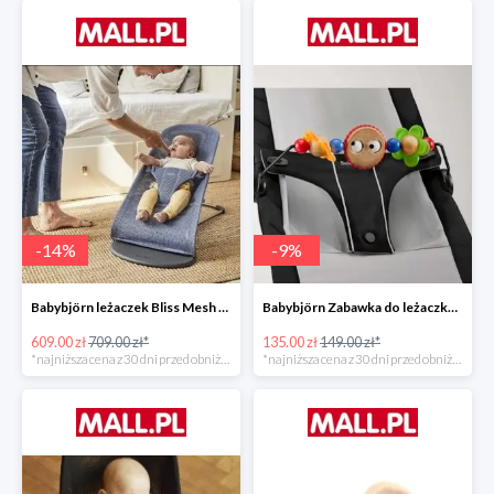
-
14
%
-
9
%
Babybjörn leżaczek Bliss Mesh State Blue
Babybjörn Zabawka do leżaczka Balance
609.00 zł
709.00 zł*
135.00 zł
149.00 zł*
*najniższa cena z 30 dni przed obniżką
*najniższa cena z 30 dni przed obniżką