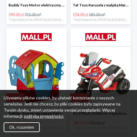
Buddy Toys Motor elektryczny BMW K1300 BEC 6011 -16%
Taf Toys Karuzela z małpką Marco -16%
599.00 zł
715.00 zł*
154.00 zł
185.00 zł*
*najniższa cena z 30 dni przed obniżką
*najniższa cena z 30 dni przed obniżką
-
28
%
-
16
%
Używamy plików cookies, by ułatwić korzystanie z naszych
serwisów. Jeśli nie chcesz, by pliki cookies były zapisywane na
Twoim dysku, zmień ustawienia swojej przeglądarki. Więcej
PalPlay Domek ogrodowy Fairy House -28%
PEG PEREGO Motor trójkołowy Ducati Desmosedici -16%
informacji:
polityka prywatności
.
286.00 zł
399.00 zł*
589.00 zł
703.00 zł*
Ok, rozumiem
*najniższa cena z 30 dni przed obniżką
*najniższa cena z 30 dni przed obniżką