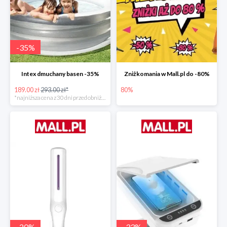
-
35
%
Intex dmuchany basen -35%
Zniżkomania w Mall.pl do -80%
189.00 zł
293.00 zł*
80%
*najniższa cena z 30 dni przed obniżką
-
20
%
-
33
%