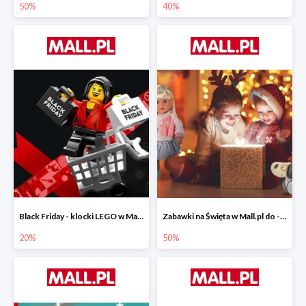
50%
40%
Black Friday - klocki LEGO w Mall.pl do -20%
Zabawki na Święta w Mall.pl do -50%
20%
50%