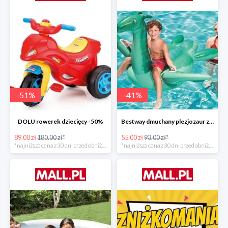
-
51
%
-
41
%
DOLU rowerek dziecięcy -50%
Bestway dmuchany plezjozaur z uchwytami -40%
89.00 zł
180.00 zł*
55.00 zł
93.00 zł*
*najniższa cena z 30 dni przed obniżką
*najniższa cena z 30 dni przed obniżką