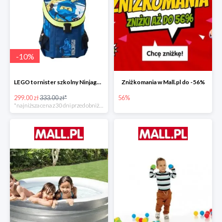
-
10
%
LEGO tornister szkolny Ninjago JAY of Lightning Easy
Zniżkomania w Mall.pl do -56%
299.00 zł
333.00 zł*
56%
*najniższa cena z 30 dni przed obniżką