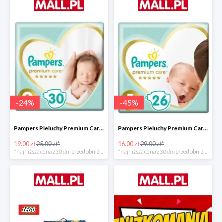
-
24
%
-
45
%
Pampers Pieluchy Premium Care 0 Newborn -24%
Pampers Pieluchy Premium Care 1 Newborn -44%
19.00 zł
25.00 zł*
16.00 zł
29.00 zł*
*najniższa cena z 30 dni przed obniżką
*najniższa cena z 30 dni przed obniżką