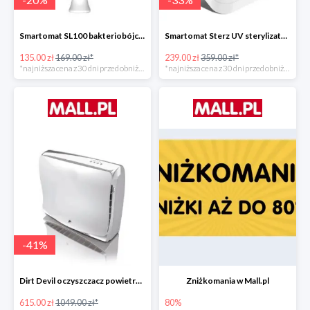
Smartomat SL100 bakteriobójcza lampa UV -20%
Smartomat Sterz UV sterylizator -33%
135.00 zł
169.00 zł*
239.00 zł
359.00 zł*
*najniższa cena z 30 dni przed obniżką
*najniższa cena z 30 dni przed obniżką
-
41
%
Dirt Devil oczyszczacz powietrza Pureza 350 -41%
Zniżkomania w Mall.pl
615.00 zł
1049.00 zł*
80%