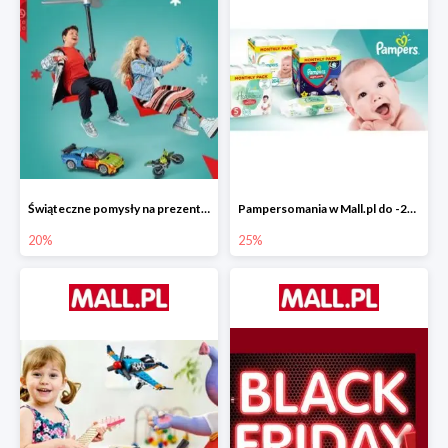
Świąteczne pomysły na prezenty od LEGO w Mall.pl do -20%
Pampersomania w Mall.pl do -25%
20%
25%