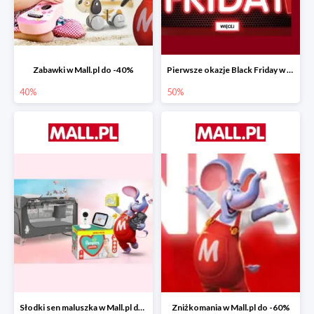
Zabawki w Mall.pl do -40%
Pierwsze okazje Black Friday w Mall.pl do -50%
40%
50%
Słodki sen maluszka w Mall.pl do -55%
Zniżkomania w Mall.pl do -60%