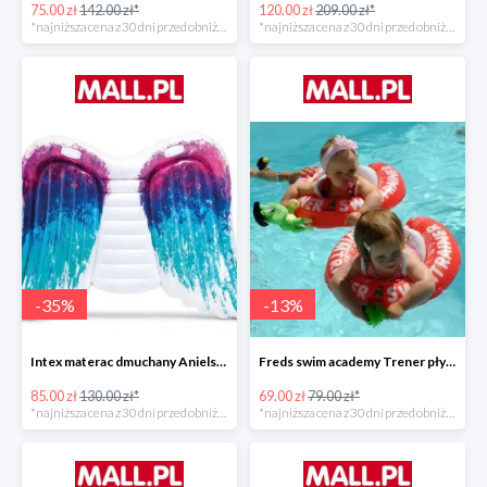
75.00 zł
142.00 zł*
120.00 zł
209.00 zł*
*najniższa cena z 30 dni przed obniżką
*najniższa cena z 30 dni przed obniżką
-
35
%
-
13
%
Intex materac dmuchany Anielskie skrzydła -34%
Freds swim academy Trener pływania
85.00 zł
130.00 zł*
69.00 zł
79.00 zł*
*najniższa cena z 30 dni przed obniżką
*najniższa cena z 30 dni przed obniżką