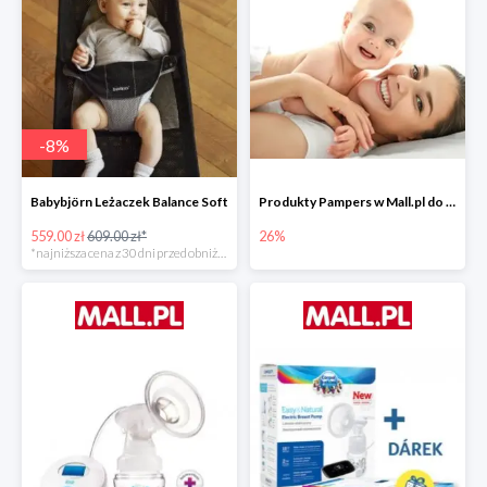
-
8
%
Babybjörn Leżaczek Balance Soft
Produkty Pampers w Mall.pl do -26%
559.00 zł
609.00 zł*
26%
*najniższa cena z 30 dni przed obniżką