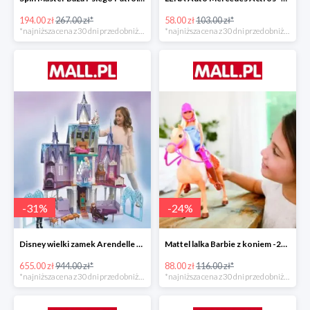
194.00 zł
267.00 zł*
58.00 zł
103.00 zł*
*najniższa cena z 30 dni przed obniżką
*najniższa cena z 30 dni przed obniżką
-
31
%
-
24
%
Disney wielki zamek Arendelle Frozen 2 -30%
Mattel lalka Barbie z koniem -24%
655.00 zł
944.00 zł*
88.00 zł
116.00 zł*
*najniższa cena z 30 dni przed obniżką
*najniższa cena z 30 dni przed obniżką