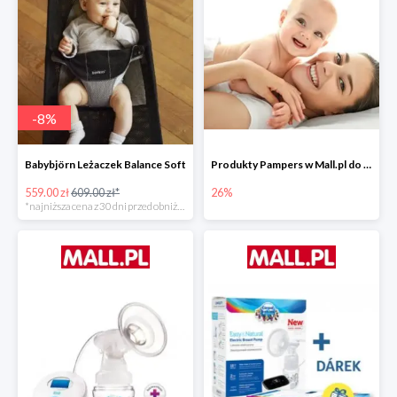
-
8
%
Babybjörn Leżaczek Balance Soft
Produkty Pampers w Mall.pl do -26%
559.00 zł
609.00 zł*
26%
*najniższa cena z 30 dni przed obniżką