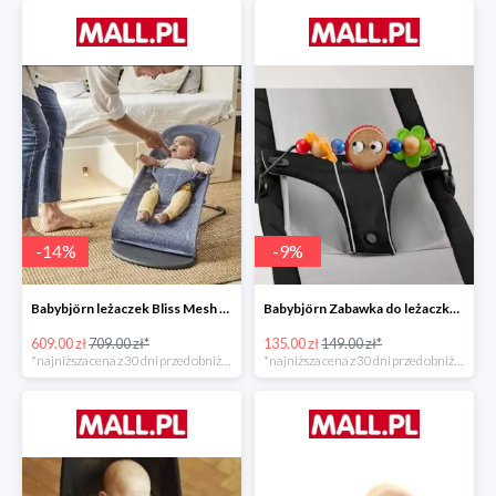
-
14
%
-
9
%
Babybjörn leżaczek Bliss Mesh State Blue
Babybjörn Zabawka do leżaczka Balance
609.00 zł
709.00 zł*
135.00 zł
149.00 zł*
*najniższa cena z 30 dni przed obniżką
*najniższa cena z 30 dni przed obniżką