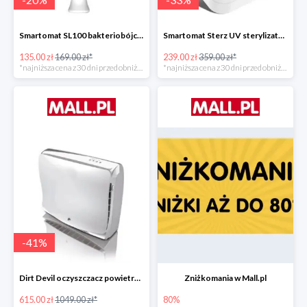
Smartomat SL100 bakteriobójcza lampa UV -20%
Smartomat Sterz UV sterylizator -33%
135.00 zł
169.00 zł*
239.00 zł
359.00 zł*
*najniższa cena z 30 dni przed obniżką
*najniższa cena z 30 dni przed obniżką
-
41
%
Dirt Devil oczyszczacz powietrza Pureza 350 -41%
Zniżkomania w Mall.pl
615.00 zł
1049.00 zł*
80%