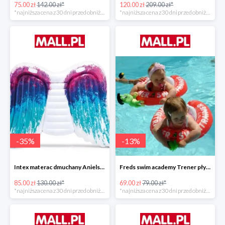
75.00 zł
142.00 zł*
120.00 zł
209.00 zł*
*najniższa cena z 30 dni przed obniżką
*najniższa cena z 30 dni przed obniżką
-
35
%
-
13
%
Intex materac dmuchany Anielskie skrzydła -34%
Freds swim academy Trener pływania
85.00 zł
130.00 zł*
69.00 zł
79.00 zł*
*najniższa cena z 30 dni przed obniżką
*najniższa cena z 30 dni przed obniżką