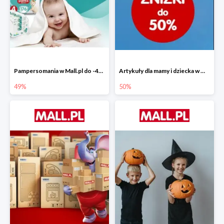
Pampersomania w Mall.pl do -49%
Artykuły dla mamy i dziecka w Mall.pl do -50%
49%
50%