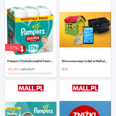
-
17
%
Pampers Pieluchomajtki Pants 4 (9-15 kg) 176 szt. -16%
Wiosenna wyprzedaż w Mall.pl do -80%
141.00 zł
169.00 zł*
80%
*najniższa cena z 30 dni przed obniżką