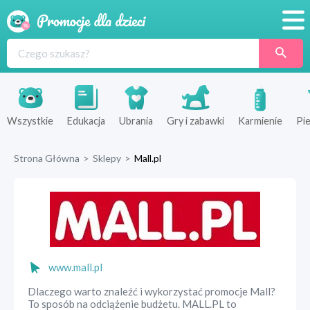
Promocje
Produkty
Sklepy
Wszystkie
Edukacja
Ubrania
Gry i zabawki
Karmienie
Pie
Blog
Strona Główna
>
Sklepy
>
Mall.pl
Wyprawka
www.mall.pl
Dlaczego warto znaleźć i wykorzystać promocje Mall?
To sposób na odciążenie budżetu. MALL.PL to