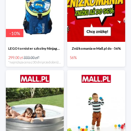
-
10
%
LEGO tornister szkolny Ninjago JAY of Lightning Easy
Zniżkomania w Mall.pl do -56%
299.00 zł
333.00 zł*
56%
*najniższa cena z 30 dni przed obniżką