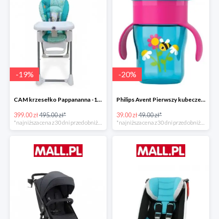
-
19
%
-
20
%
CAM krzesełko Pappananna -19%
Philips Avent Pierwszy kubeczek 260 ml -20%
399.00 zł
495.00 zł*
39.00 zł
49.00 zł*
*najniższa cena z 30 dni przed obniżką
*najniższa cena z 30 dni przed obniżką