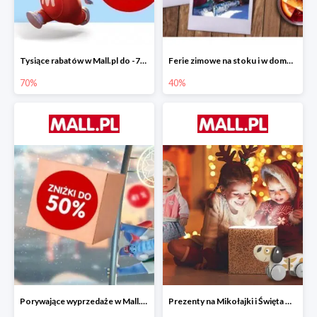
Tysiące rabatów w Mall.pl do -70%
Ferie zimowe na stoku i w domu w Mall.pl do -40%
70%
40%
Porywające wyprzedaże w Mall.pl do -50%
Prezenty na Mikołajki i Święta w Mall.pl do -40%