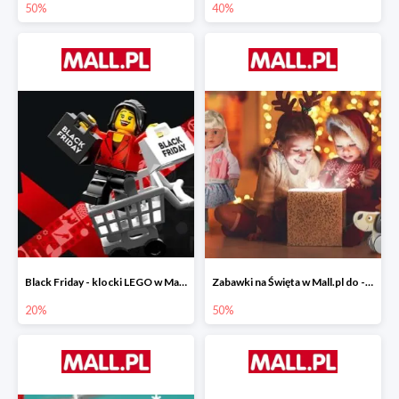
50%
40%
Black Friday - klocki LEGO w Mall.pl do -20%
Zabawki na Święta w Mall.pl do -50%
20%
50%