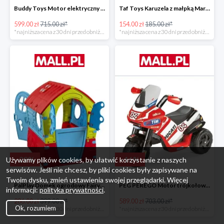
Buddy Toys Motor elektryczny BMW K1300 BEC 6011 -16%
Taf Toys Karuzela z małpką Marco -16%
599.00 zł
715.00 zł*
154.00 zł
185.00 zł*
*najniższa cena z 30 dni przed obniżką
*najniższa cena z 30 dni przed obniżką
-
28
%
-
16
%
Używamy plików cookies, by ułatwić korzystanie z naszych
serwisów. Jeśli nie chcesz, by pliki cookies były zapisywane na
Twoim dysku, zmień ustawienia swojej przeglądarki. Więcej
PalPlay Domek ogrodowy Fairy House -28%
PEG PEREGO Motor trójkołowy Ducati Desmosedici -16%
informacji:
polityka prywatności
.
286.00 zł
399.00 zł*
589.00 zł
703.00 zł*
Ok, rozumiem
*najniższa cena z 30 dni przed obniżką
*najniższa cena z 30 dni przed obniżką