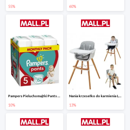
55%
60%
Pampers Pieluchomajtki Pants 5 (12-17 kg) 152 szt.
Nania krzesełko do karmienia LUNA 2w1
10%
13%