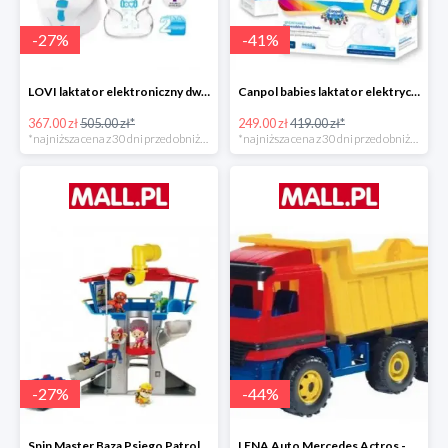
-
27
%
-
41
%
LOVI laktator elektroniczny dwufazowy Prolactis -27%
Canpol babies laktator elektryczny EASY NATURAL -40%
367.00 zł
505.00 zł*
249.00 zł
419.00 zł*
*najniższa cena z 30 dni przed obniżką
*najniższa cena z 30 dni przed obniżką
-
27
%
-
44
%
Spin Master Baza Psiego Patrolu -27%
LENA Auto Mercedes Actros -43%