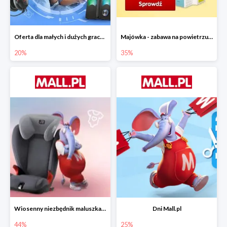
Oferta dla małych i dużych graczy w Mall.pl do -20%
Majówka - zabawa na powietrzu do -35%
20%
35%
Wiosenny niezbędnik maluszka do -44% taniej
Dni Mall.pl
44%
25%