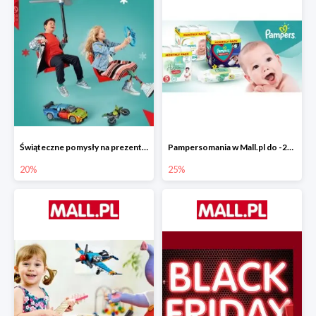
Świąteczne pomysły na prezenty od LEGO w Mall.pl do -20%
Pampersomania w Mall.pl do -25%
20%
25%