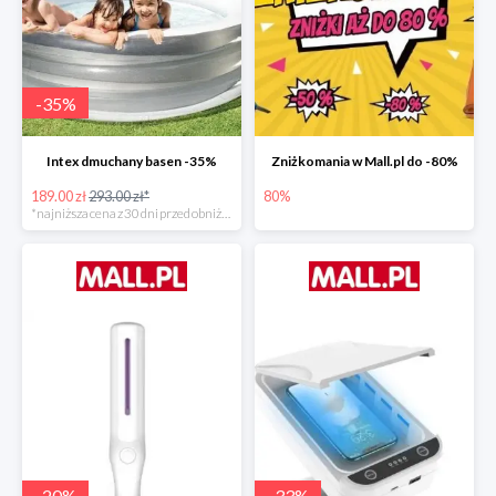
-
35
%
Intex dmuchany basen -35%
Zniżkomania w Mall.pl do -80%
189.00 zł
293.00 zł*
80%
*najniższa cena z 30 dni przed obniżką
-
20
%
-
33
%