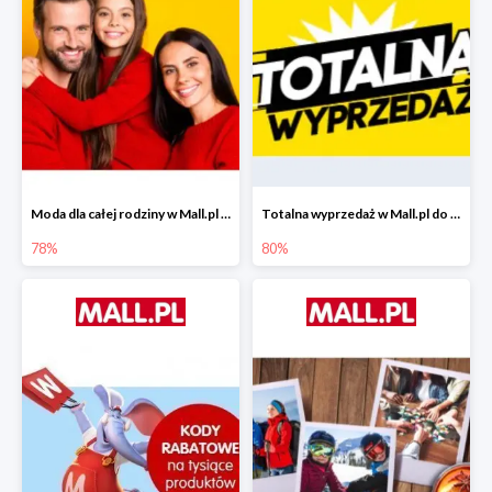
Moda dla całej rodziny w Mall.pl do -78%
Totalna wyprzedaż w Mall.pl do -80%
78%
80%