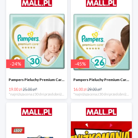
-
24
%
-
45
%
Pampers Pieluchy Premium Care 0 Newborn -24%
Pampers Pieluchy Premium Care 1 Newborn -44%
19.00 zł
25.00 zł*
16.00 zł
29.00 zł*
*najniższa cena z 30 dni przed obniżką
*najniższa cena z 30 dni przed obniżką