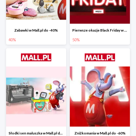
Zabawki w Mall.pl do -40%
Pierwsze okazje Black Friday w Mall.pl do -50%
40%
50%
Słodki sen maluszka w Mall.pl do -55%
Zniżkomania w Mall.pl do -60%