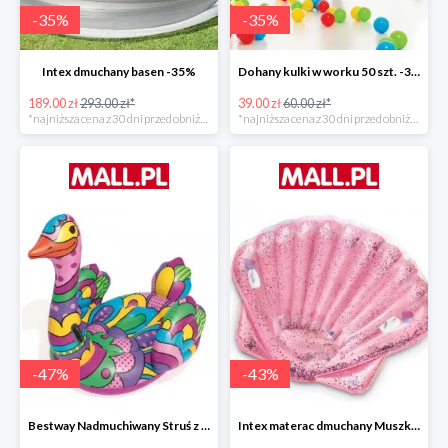
-
35
%
-
35
%
Intex dmuchany basen -35%
Dohany kulki w worku 50 szt. -35%
189.00 zł
293.00 zł*
39.00 zł
60.00 zł*
*najniższa cena z 30 dni przed obniżką
*najniższa cena z 30 dni przed obniżką
-
47
%
-
43
%
Bestway Nadmuchiwany Struś z uchwytami -47%
Intex materac dmuchany Muszka -42%