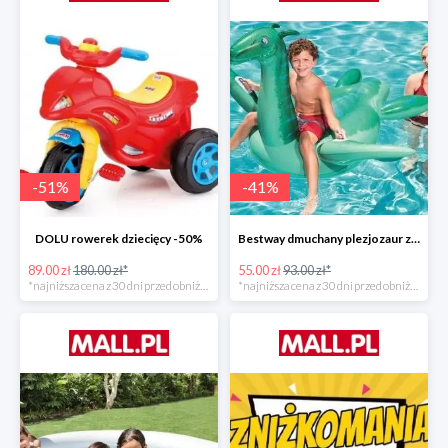
-
51
%
-
41
%
DOLU rowerek dziecięcy -50%
Bestway dmuchany plezjozaur z uchwytami -40%
89.00 zł
180.00 zł*
55.00 zł
93.00 zł*
*najniższa cena z 30 dni przed obniżką
*najniższa cena z 30 dni przed obniżką