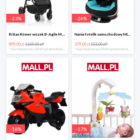
-
23
%
-
26
%
Britax Römer wózek B-Agile M Black Shadow 2020 -23%
Nania fotelik samochodowy Migo Saturn Premium Sky -26%
899.00 zł
1169.00 zł*
379.00 zł
513.00 zł*
*najniższa cena z 30 dni przed obniżką
*najniższa cena z 30 dni przed obniżką
-
16
%
-
17
%