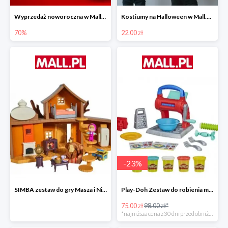
Wyprzedaż noworoczna w Mall.pl do -70%
Kostiumy na Halloween w Mall.pl od 22 zł
70%
22.00 zł
-
23
%
SIMBA zestaw do gry Masza i Niedźwiedź - Duży dom Maszy -15%
Play-Doh Zestaw do robienia makaronów -23%
75.00 zł
98.00 zł*
*najniższa cena z 30 dni przed obniżką