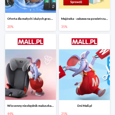
Oferta dla małych i dużych graczy w Mall.pl do -20%
Majówka - zabawa na powietrzu do -35%
20%
35%
Wiosenny niezbędnik maluszka do -44% taniej
Dni Mall.pl
44%
25%