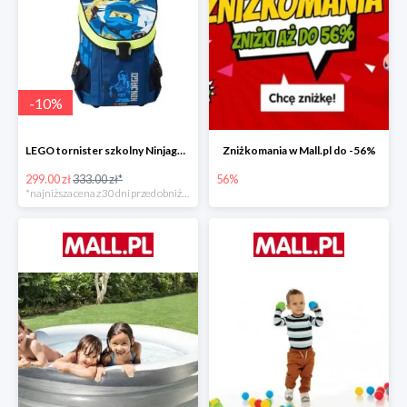
-
10
%
LEGO tornister szkolny Ninjago JAY of Lightning Easy
Zniżkomania w Mall.pl do -56%
299.00 zł
333.00 zł*
56%
*najniższa cena z 30 dni przed obniżką