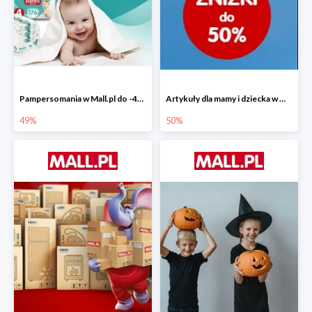
Pampersomania w Mall.pl do -49%
Artykuły dla mamy i dziecka w Mall.pl do -50%
49%
50%