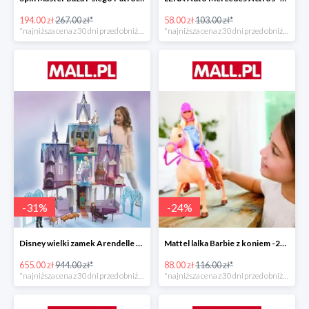
194.00 zł
267.00 zł*
58.00 zł
103.00 zł*
*najniższa cena z 30 dni przed obniżką
*najniższa cena z 30 dni przed obniżką
-
31
%
-
24
%
Disney wielki zamek Arendelle Frozen 2 -30%
Mattel lalka Barbie z koniem -24%
655.00 zł
944.00 zł*
88.00 zł
116.00 zł*
*najniższa cena z 30 dni przed obniżką
*najniższa cena z 30 dni przed obniżką