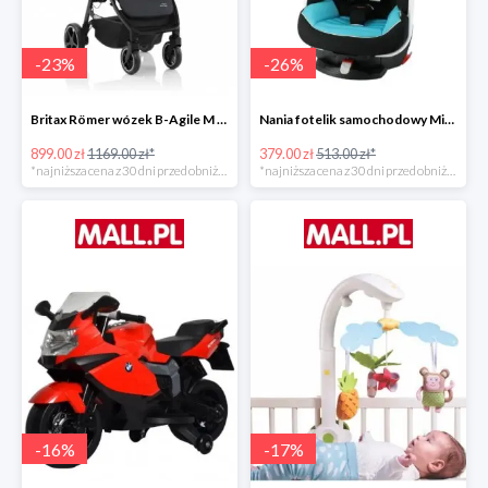
-
23
%
-
26
%
Britax Römer wózek B-Agile M Black Shadow 2020 -23%
Nania fotelik samochodowy Migo Saturn Premium Sky -26%
899.00 zł
1169.00 zł*
379.00 zł
513.00 zł*
*najniższa cena z 30 dni przed obniżką
*najniższa cena z 30 dni przed obniżką
-
16
%
-
17
%