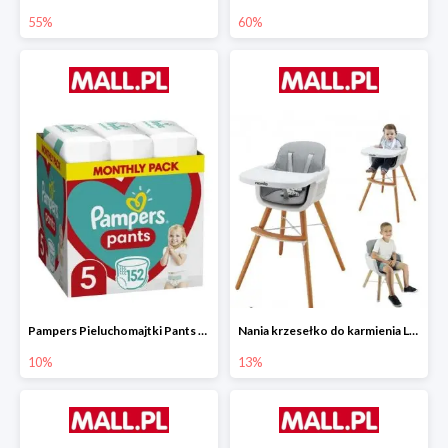
55%
60%
Pampers Pieluchomajtki Pants 5 (12-17 kg) 152 szt.
Nania krzesełko do karmienia LUNA 2w1
10%
13%