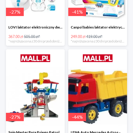
-
27
%
-
41
%
LOVI laktator elektroniczny dwufazowy Prolactis -27%
Canpol babies laktator elektryczny EASY NATURAL -40%
367.00 zł
505.00 zł*
249.00 zł
419.00 zł*
*najniższa cena z 30 dni przed obniżką
*najniższa cena z 30 dni przed obniżką
-
27
%
-
44
%
Spin Master Baza Psiego Patrolu -27%
LENA Auto Mercedes Actros -43%