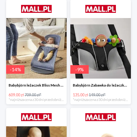
-
14
%
-
9
%
Babybjörn leżaczek Bliss Mesh State Blue
Babybjörn Zabawka do leżaczka Balance
609.00 zł
709.00 zł*
135.00 zł
149.00 zł*
*najniższa cena z 30 dni przed obniżką
*najniższa cena z 30 dni przed obniżką