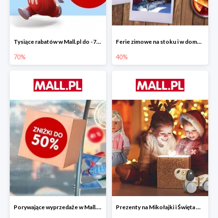
Tysiące rabatów w Mall.pl do -70%
Ferie zimowe na stoku i w domu w Mall.pl do -40%
70%
40%
Porywające wyprzedaże w Mall.pl do -50%
Prezenty na Mikołajki i Święta w Mall.pl do -40%