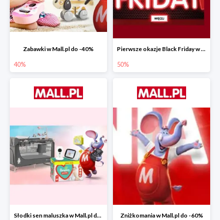
Zabawki w Mall.pl do -40%
Pierwsze okazje Black Friday w Mall.pl do -50%
40%
50%
Słodki sen maluszka w Mall.pl do -55%
Zniżkomania w Mall.pl do -60%