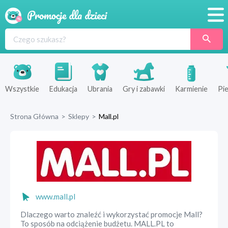
Promocje
Produkty
Sklepy
Wszystkie
Edukacja
Ubrania
Gry i zabawki
Karmienie
Pie
Blog
Strona Główna
>
Sklepy
>
Mall.pl
Wyprawka
www.mall.pl
Dlaczego warto znaleźć i wykorzystać promocje Mall?
To sposób na odciążenie budżetu. MALL.PL to