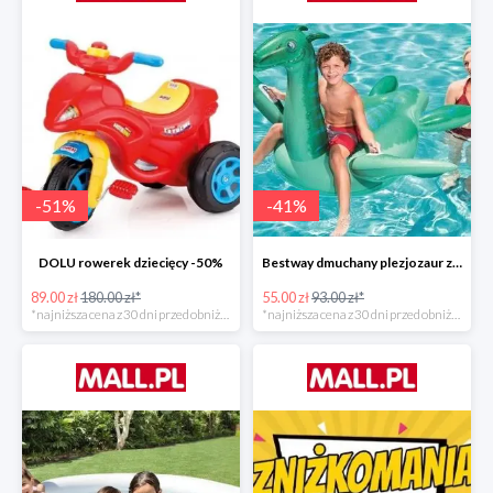
-
51
%
-
41
%
DOLU rowerek dziecięcy -50%
Bestway dmuchany plezjozaur z uchwytami -40%
89.00 zł
180.00 zł*
55.00 zł
93.00 zł*
*najniższa cena z 30 dni przed obniżką
*najniższa cena z 30 dni przed obniżką