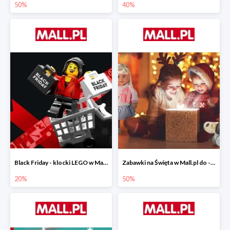
50%
40%
Black Friday - klocki LEGO w Mall.pl do -20%
Zabawki na Święta w Mall.pl do -50%
20%
50%