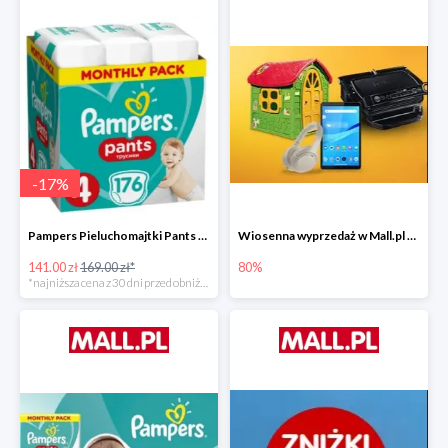
-
17
%
Pampers Pieluchomajtki Pants 4 (9-15 kg) 176 szt. -16%
Wiosenna wyprzedaż w Mall.pl do -80%
141.00 zł
169.00 zł*
80%
*najniższa cena z 30 dni przed obniżką