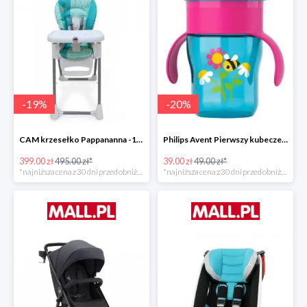
-
19
%
-
20
%
CAM krzesełko Pappananna -19%
Philips Avent Pierwszy kubeczek 260 ml -20%
399.00 zł
495.00 zł*
39.00 zł
49.00 zł*
*najniższa cena z 30 dni przed obniżką
*najniższa cena z 30 dni przed obniżką