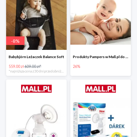
-
8
%
Babybjörn Leżaczek Balance Soft
Produkty Pampers w Mall.pl do -26%
559.00 zł
609.00 zł*
26%
*najniższa cena z 30 dni przed obniżką