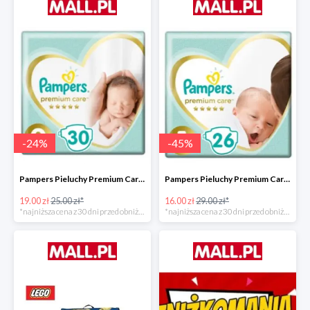
-
24
%
-
45
%
Pampers Pieluchy Premium Care 0 Newborn -24%
Pampers Pieluchy Premium Care 1 Newborn -44%
19.00 zł
25.00 zł*
16.00 zł
29.00 zł*
*najniższa cena z 30 dni przed obniżką
*najniższa cena z 30 dni przed obniżką