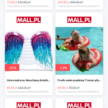
75.00 zł
142.00 zł*
120.00 zł
209.00 zł*
*najniższa cena z 30 dni przed obniżką
*najniższa cena z 30 dni przed obniżką
-
35
%
-
13
%
Intex materac dmuchany Anielskie skrzydła -34%
Freds swim academy Trener pływania
85.00 zł
130.00 zł*
69.00 zł
79.00 zł*
*najniższa cena z 30 dni przed obniżką
*najniższa cena z 30 dni przed obniżką