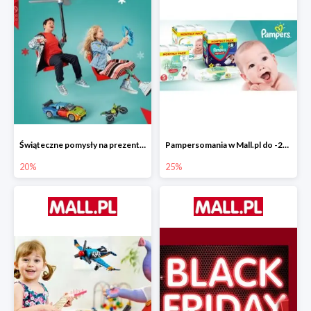
Świąteczne pomysły na prezenty od LEGO w Mall.pl do -20%
Pampersomania w Mall.pl do -25%
20%
25%