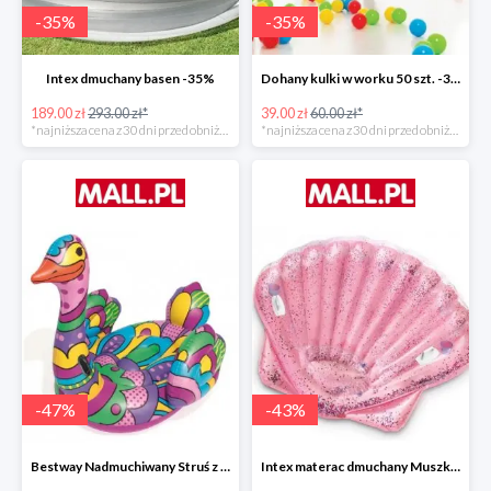
-
35
%
-
35
%
Intex dmuchany basen -35%
Dohany kulki w worku 50 szt. -35%
189.00 zł
293.00 zł*
39.00 zł
60.00 zł*
*najniższa cena z 30 dni przed obniżką
*najniższa cena z 30 dni przed obniżką
-
47
%
-
43
%
Bestway Nadmuchiwany Struś z uchwytami -47%
Intex materac dmuchany Muszka -42%