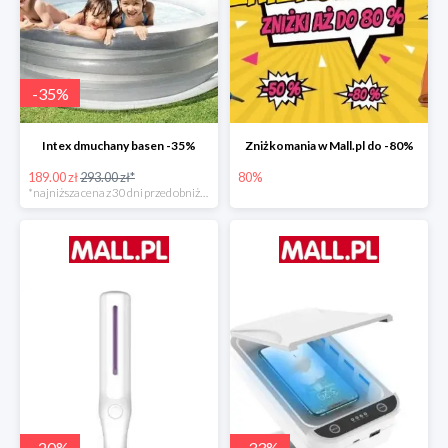
-
35
%
Intex dmuchany basen -35%
Zniżkomania w Mall.pl do -80%
189.00 zł
293.00 zł*
80%
*najniższa cena z 30 dni przed obniżką
-
20
%
-
33
%