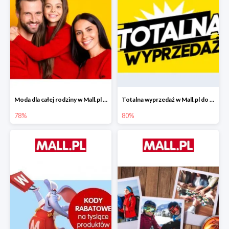
Moda dla całej rodziny w Mall.pl do -78%
Totalna wyprzedaż w Mall.pl do -80%
78%
80%