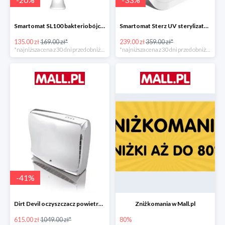
Smartomat SL100 bakteriobójcza lampa UV -20%
Smartomat Sterz UV sterylizator -33%
135.00 zł
169.00 zł*
239.00 zł
359.00 zł*
*najniższa cena z 30 dni przed obniżką
*najniższa cena z 30 dni przed obniżką
-
41
%
Dirt Devil oczyszczacz powietrza Pureza 350 -41%
Zniżkomania w Mall.pl
615.00 zł
1049.00 zł*
80%