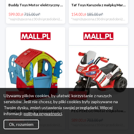
Buddy Toys Motor elektryczny BMW K1300 BEC 6011 -16%
Taf Toys Karuzela z małpką Marco -16%
599.00 zł
715.00 zł*
154.00 zł
185.00 zł*
*najniższa cena z 30 dni przed obniżką
*najniższa cena z 30 dni przed obniżką
-
28
%
-
16
%
Używamy plików cookies, by ułatwić korzystanie z naszych
serwisów. Jeśli nie chcesz, by pliki cookies były zapisywane na
Twoim dysku, zmień ustawienia swojej przeglądarki. Więcej
PalPlay Domek ogrodowy Fairy House -28%
PEG PEREGO Motor trójkołowy Ducati Desmosedici -16%
informacji:
polityka prywatności
.
286.00 zł
399.00 zł*
589.00 zł
703.00 zł*
Ok, rozumiem
*najniższa cena z 30 dni przed obniżką
*najniższa cena z 30 dni przed obniżką