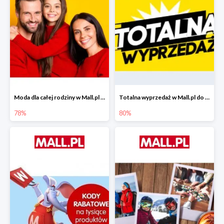
Moda dla całej rodziny w Mall.pl do -78%
Totalna wyprzedaż w Mall.pl do -80%
78%
80%