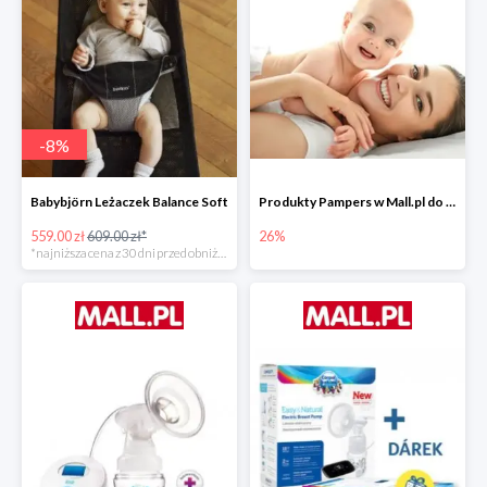
-
8
%
Babybjörn Leżaczek Balance Soft
Produkty Pampers w Mall.pl do -26%
559.00 zł
609.00 zł*
26%
*najniższa cena z 30 dni przed obniżką