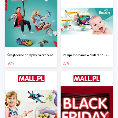
Świąteczne pomysły na prezenty od LEGO w Mall.pl do -20%
Pampersomania w Mall.pl do -25%
20%
25%