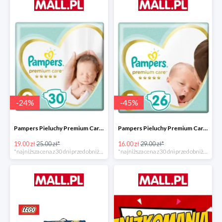
-
24
%
-
45
%
Pampers Pieluchy Premium Care 0 Newborn -24%
Pampers Pieluchy Premium Care 1 Newborn -44%
19.00 zł
25.00 zł*
16.00 zł
29.00 zł*
*najniższa cena z 30 dni przed obniżką
*najniższa cena z 30 dni przed obniżką