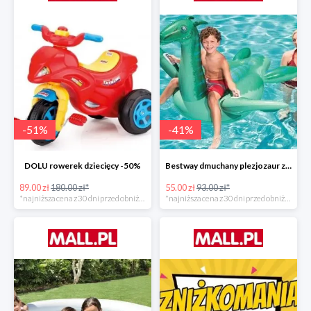
-
51
%
-
41
%
DOLU rowerek dziecięcy -50%
Bestway dmuchany plezjozaur z uchwytami -40%
89.00 zł
180.00 zł*
55.00 zł
93.00 zł*
*najniższa cena z 30 dni przed obniżką
*najniższa cena z 30 dni przed obniżką