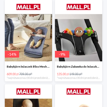
-
14
%
-
9
%
Babybjörn leżaczek Bliss Mesh State Blue
Babybjörn Zabawka do leżaczka Balance
609.00 zł
709.00 zł*
135.00 zł
149.00 zł*
*najniższa cena z 30 dni przed obniżką
*najniższa cena z 30 dni przed obniżką