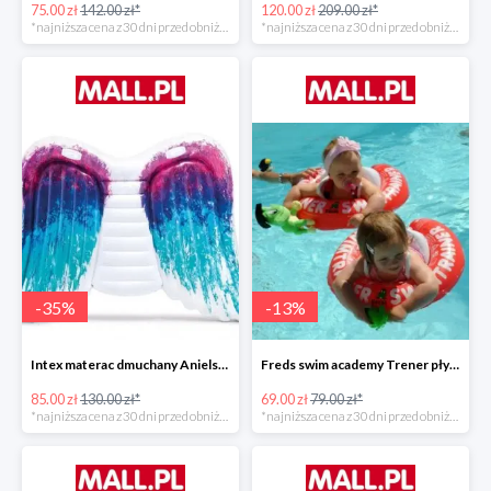
75.00 zł
142.00 zł*
120.00 zł
209.00 zł*
*najniższa cena z 30 dni przed obniżką
*najniższa cena z 30 dni przed obniżką
-
35
%
-
13
%
Intex materac dmuchany Anielskie skrzydła -34%
Freds swim academy Trener pływania
85.00 zł
130.00 zł*
69.00 zł
79.00 zł*
*najniższa cena z 30 dni przed obniżką
*najniższa cena z 30 dni przed obniżką