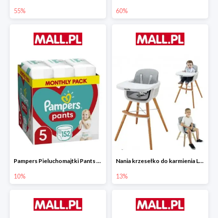
55%
60%
Pampers Pieluchomajtki Pants 5 (12-17 kg) 152 szt.
Nania krzesełko do karmienia LUNA 2w1
10%
13%