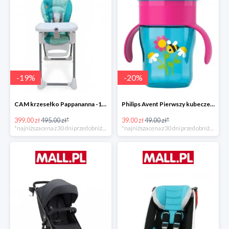
-
19
%
-
20
%
CAM krzesełko Pappananna -19%
Philips Avent Pierwszy kubeczek 260 ml -20%
399.00 zł
495.00 zł*
39.00 zł
49.00 zł*
*najniższa cena z 30 dni przed obniżką
*najniższa cena z 30 dni przed obniżką