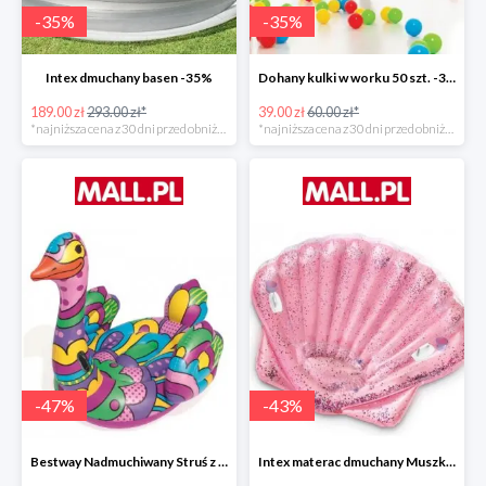
-
35
%
-
35
%
Intex dmuchany basen -35%
Dohany kulki w worku 50 szt. -35%
189.00 zł
293.00 zł*
39.00 zł
60.00 zł*
*najniższa cena z 30 dni przed obniżką
*najniższa cena z 30 dni przed obniżką
-
47
%
-
43
%
Bestway Nadmuchiwany Struś z uchwytami -47%
Intex materac dmuchany Muszka -42%