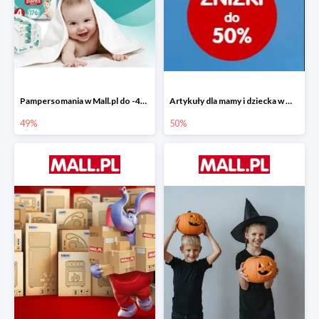
Pampersomania w Mall.pl do -49%
Artykuły dla mamy i dziecka w Mall.pl do -50%
49%
50%