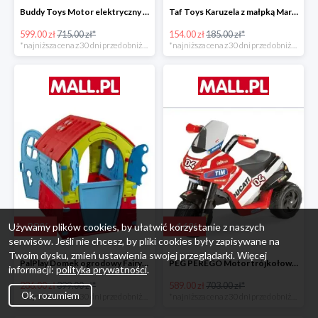
Buddy Toys Motor elektryczny BMW K1300 BEC 6011 -16%
Taf Toys Karuzela z małpką Marco -16%
599.00 zł
715.00 zł*
154.00 zł
185.00 zł*
*najniższa cena z 30 dni przed obniżką
*najniższa cena z 30 dni przed obniżką
-
28
%
-
16
%
Używamy plików cookies, by ułatwić korzystanie z naszych
serwisów. Jeśli nie chcesz, by pliki cookies były zapisywane na
Twoim dysku, zmień ustawienia swojej przeglądarki. Więcej
PalPlay Domek ogrodowy Fairy House -28%
PEG PEREGO Motor trójkołowy Ducati Desmosedici -16%
informacji:
polityka prywatności
.
286.00 zł
399.00 zł*
589.00 zł
703.00 zł*
Ok, rozumiem
*najniższa cena z 30 dni przed obniżką
*najniższa cena z 30 dni przed obniżką