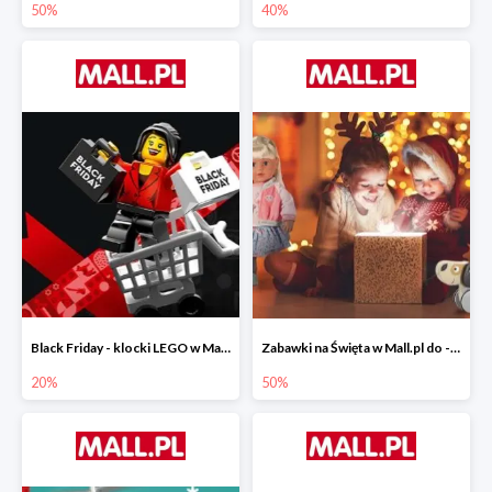
50%
40%
Black Friday - klocki LEGO w Mall.pl do -20%
Zabawki na Święta w Mall.pl do -50%
20%
50%