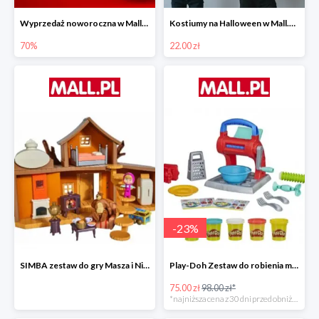
Wyprzedaż noworoczna w Mall.pl do -70%
Kostiumy na Halloween w Mall.pl od 22 zł
70%
22.00 zł
-
23
%
SIMBA zestaw do gry Masza i Niedźwiedź - Duży dom Maszy -15%
Play-Doh Zestaw do robienia makaronów -23%
75.00 zł
98.00 zł*
*najniższa cena z 30 dni przed obniżką