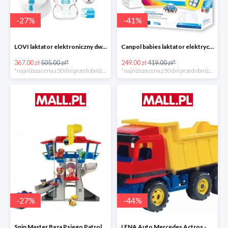
-
27
%
-
41
%
LOVI laktator elektroniczny dwufazowy Prolactis -27%
Canpol babies laktator elektryczny EASY NATURAL -40%
367.00 zł
505.00 zł*
249.00 zł
419.00 zł*
*najniższa cena z 30 dni przed obniżką
*najniższa cena z 30 dni przed obniżką
-
27
%
-
44
%
Spin Master Baza Psiego Patrolu -27%
LENA Auto Mercedes Actros -43%