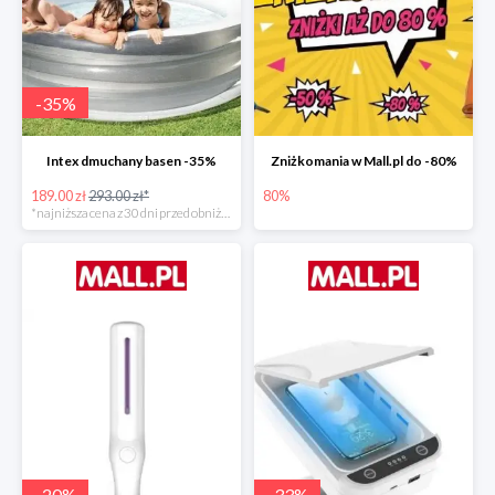
-
35
%
Intex dmuchany basen -35%
Zniżkomania w Mall.pl do -80%
189.00 zł
293.00 zł*
80%
*najniższa cena z 30 dni przed obniżką
-
20
%
-
33
%