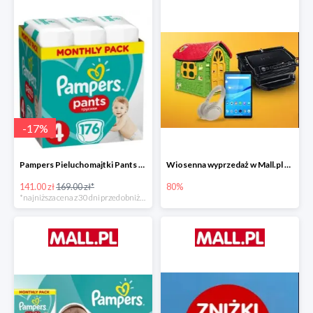
-
17
%
Pampers Pieluchomajtki Pants 4 (9-15 kg) 176 szt. -16%
Wiosenna wyprzedaż w Mall.pl do -80%
141.00 zł
169.00 zł*
80%
*najniższa cena z 30 dni przed obniżką