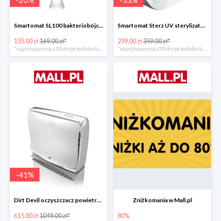
Smartomat SL100 bakteriobójcza lampa UV -20%
Smartomat Sterz UV sterylizator -33%
135.00 zł
169.00 zł*
239.00 zł
359.00 zł*
*najniższa cena z 30 dni przed obniżką
*najniższa cena z 30 dni przed obniżką
-
41
%
Dirt Devil oczyszczacz powietrza Pureza 350 -41%
Zniżkomania w Mall.pl
615.00 zł
1049.00 zł*
80%