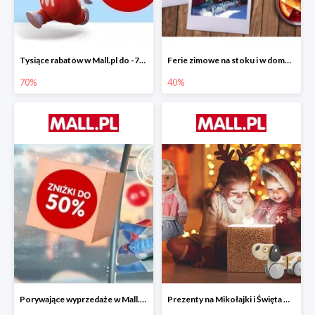
Tysiące rabatów w Mall.pl do -70%
Ferie zimowe na stoku i w domu w Mall.pl do -40%
70%
40%
Porywające wyprzedaże w Mall.pl do -50%
Prezenty na Mikołajki i Święta w Mall.pl do -40%