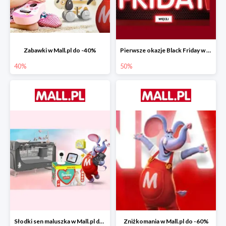
Zabawki w Mall.pl do -40%
Pierwsze okazje Black Friday w Mall.pl do -50%
40%
50%
Słodki sen maluszka w Mall.pl do -55%
Zniżkomania w Mall.pl do -60%