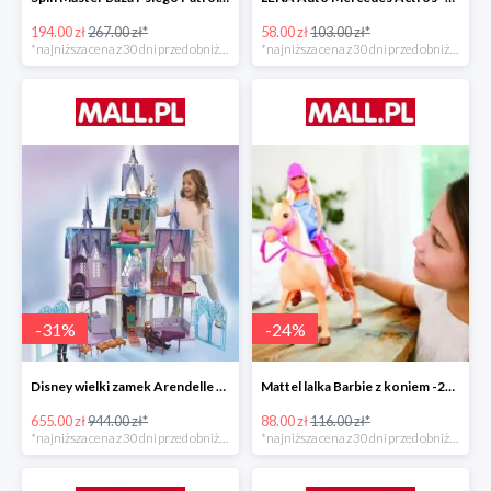
194.00 zł
267.00 zł*
58.00 zł
103.00 zł*
*najniższa cena z 30 dni przed obniżką
*najniższa cena z 30 dni przed obniżką
-
31
%
-
24
%
Disney wielki zamek Arendelle Frozen 2 -30%
Mattel lalka Barbie z koniem -24%
655.00 zł
944.00 zł*
88.00 zł
116.00 zł*
*najniższa cena z 30 dni przed obniżką
*najniższa cena z 30 dni przed obniżką