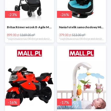
-
23
%
-
26
%
Britax Römer wózek B-Agile M Black Shadow 2020 -23%
Nania fotelik samochodowy Migo Saturn Premium Sky -26%
899.00 zł
1169.00 zł*
379.00 zł
513.00 zł*
*najniższa cena z 30 dni przed obniżką
*najniższa cena z 30 dni przed obniżką
-
16
%
-
17
%