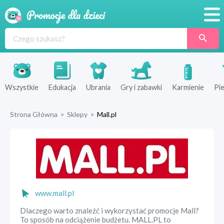
Promocje
Produkty
Sklepy
Wszystkie
Edukacja
Ubrania
Gry i zabawki
Karmienie
Pie
Blog
Strona Główna
>
Sklepy
>
Mall.pl
Wyprawka
www.mall.pl
Dlaczego warto znaleźć i wykorzystać promocje Mall?
To sposób na odciążenie budżetu. MALL.PL to