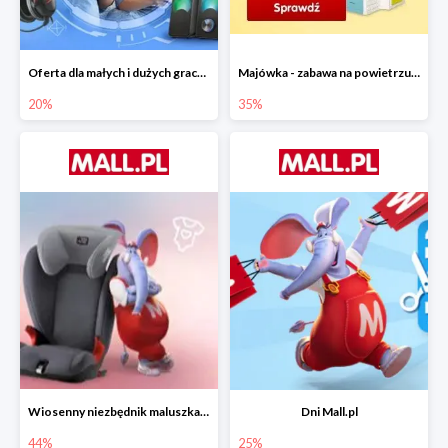
Oferta dla małych i dużych graczy w Mall.pl do -20%
Majówka - zabawa na powietrzu do -35%
20%
35%
Wiosenny niezbędnik maluszka do -44% taniej
Dni Mall.pl
44%
25%