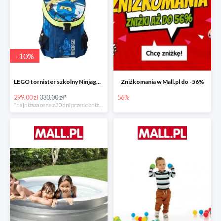
-
10
%
LEGO tornister szkolny Ninjago JAY of Lightning Easy
Zniżkomania w Mall.pl do -56%
299.00 zł
333.00 zł*
56%
*najniższa cena z 30 dni przed obniżką