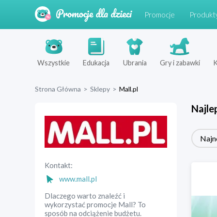
Promocje
Produkt
Wszystkie
Edukacja
Ubrania
Gry i zabawki
K
Strona Główna
>
Sklepy
>
Mall.pl
Najle
Najn
Kontakt:
www.mall.pl
Dlaczego warto znaleźć i
wykorzystać promocje Mall? To
sposób na odciążenie budżetu.