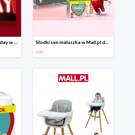
Pierwsze okazje Black Friday w Mall.pl do -50%
Słodki sen maluszka w Mall.pl do -55%
55%