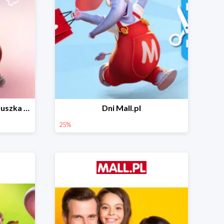
Wiosenny niezbędnik maluszka do -44% taniej
Dni Mall.pl
25%