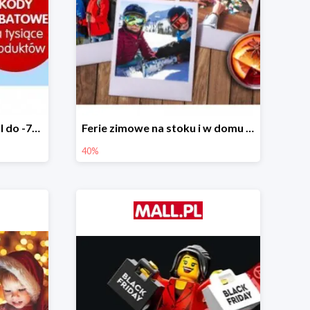
Tysiące rabatów w Mall.pl do -70%
Ferie zimowe na stoku i w domu w Mall.pl do -40%
40%