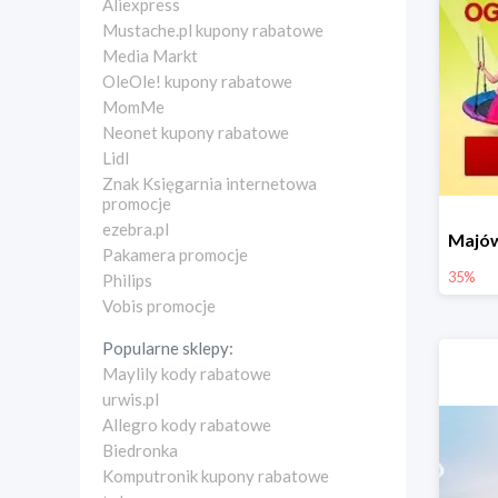
Aliexpress
Mustache.pl kupony rabatowe
Media Markt
OleOle! kupony rabatowe
MomMe
Neonet kupony rabatowe
Lidl
Znak Księgarnia internetowa
promocje
ezebra.pl
Pakamera promocje
35%
Philips
Vobis promocje
Popularne sklepy:
Maylily kody rabatowe
urwis.pl
Allegro kody rabatowe
Biedronka
Komputronik kupony rabatowe