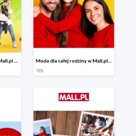
Zabawa na powietrzu w Mall.pl do -20%
Moda dla całej rodziny w Mall.pl do -78%
78%