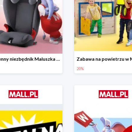
Wiosenny niezbędnik Maluszka w Mall.pl do -44%
20%