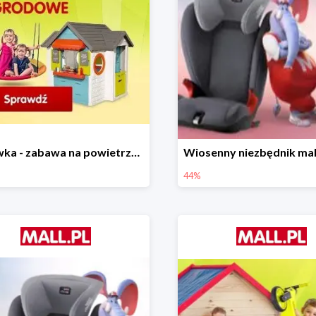
Majówka - zabawa na powietrzu do -35%
44%