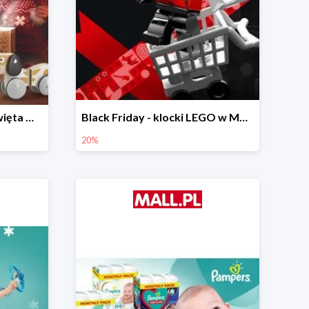
Prezenty na Mikołajki i Święta w Mall.pl do -40%
Black Friday - klocki LEGO w Mall.pl do -20%
20%