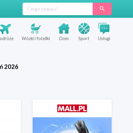
odróże
Wózki i foteliki
Dom
Sport
Usługi
eń
2026