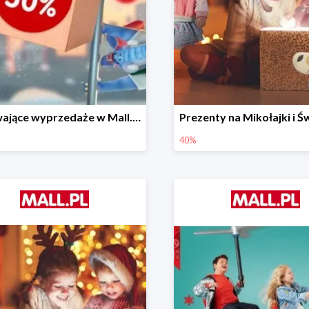
Porywające wyprzedaże w Mall.pl do -50%
40%