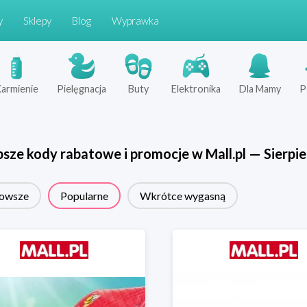
y
Sklepy
Blog
Wyprawka
armienie
Pielęgnacja
Buty
Elektronika
Dla Mamy
P
psze kody rabatowe i promocje w
Mall.pl
—
Sierpi
owsze
Popularne
Wkrótce wygasną