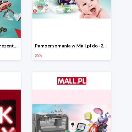
Świąteczne pomysły na prezenty od LEGO w Mall.pl do -20%
Pampersomania w Mall.pl do -25%
25%