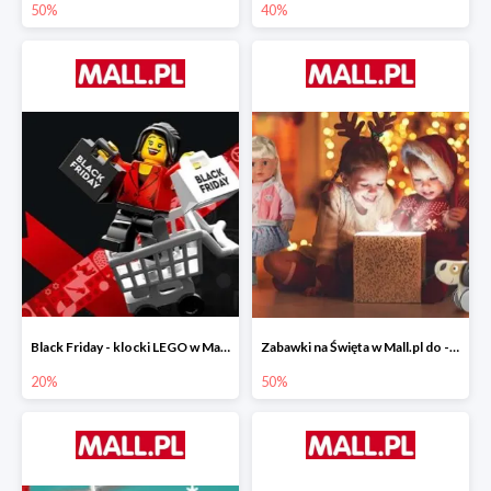
50%
40%
Black Friday - klocki LEGO w Mall.pl do -20%
Zabawki na Święta w Mall.pl do -50%
20%
50%