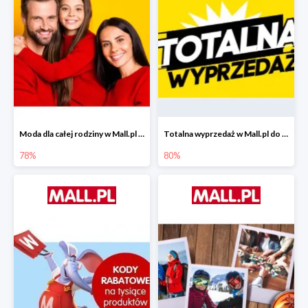
Moda dla całej rodziny w Mall.pl do -78%
Totalna wyprzedaż w Mall.pl do -80%
78%
80%