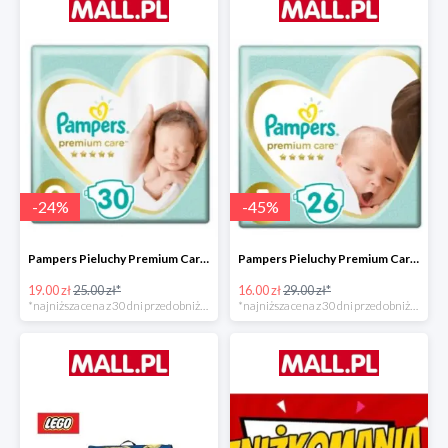
-
24
%
-
45
%
Pampers Pieluchy Premium Care 0 Newborn -24%
Pampers Pieluchy Premium Care 1 Newborn -44%
19.00 zł
25.00 zł*
16.00 zł
29.00 zł*
*najniższa cena z 30 dni przed obniżką
*najniższa cena z 30 dni przed obniżką