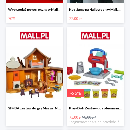
Wyprzedaż noworoczna w Mall.pl do -70%
Kostiumy na Halloween w Mall.pl od 22 zł
70%
22.00 zł
-
23
%
SIMBA zestaw do gry Masza i Niedźwiedź - Duży dom Maszy -15%
Play-Doh Zestaw do robienia makaronów -23%
75.00 zł
98.00 zł*
*najniższa cena z 30 dni przed obniżką