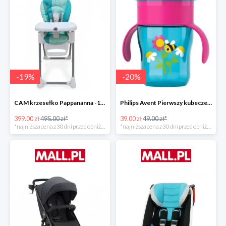
-
19
%
-
20
%
CAM krzesełko Pappananna -19%
Philips Avent Pierwszy kubeczek 260 ml -20%
399.00 zł
495.00 zł*
39.00 zł
49.00 zł*
*najniższa cena z 30 dni przed obniżką
*najniższa cena z 30 dni przed obniżką