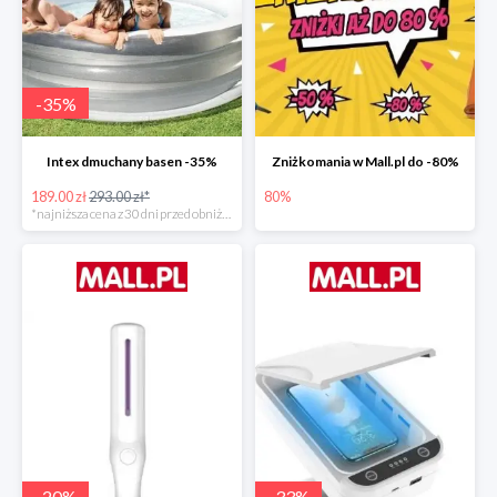
-
35
%
Intex dmuchany basen -35%
Zniżkomania w Mall.pl do -80%
189.00 zł
293.00 zł*
80%
*najniższa cena z 30 dni przed obniżką
-
20
%
-
33
%