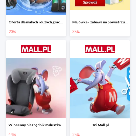
Oferta dla małych i dużych graczy w Mall.pl do -20%
Majówka - zabawa na powietrzu do -35%
20%
35%
Wiosenny niezbędnik maluszka do -44% taniej
Dni Mall.pl
44%
25%