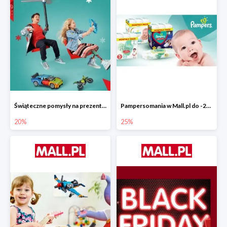
Świąteczne pomysły na prezenty od LEGO w Mall.pl do -20%
Pampersomania w Mall.pl do -25%
20%
25%