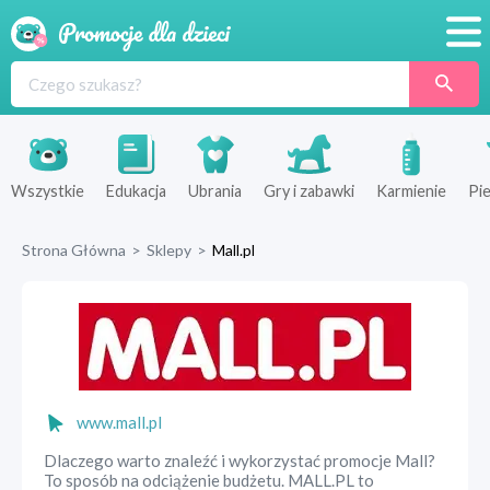
Promocje
Produkty
Sklepy
Wszystkie
Edukacja
Ubrania
Gry i zabawki
Karmienie
Pie
Blog
Strona Główna
>
Sklepy
>
Mall.pl
Wyprawka
www.mall.pl
Dlaczego warto znaleźć i wykorzystać promocje Mall?
To sposób na odciążenie budżetu. MALL.PL to