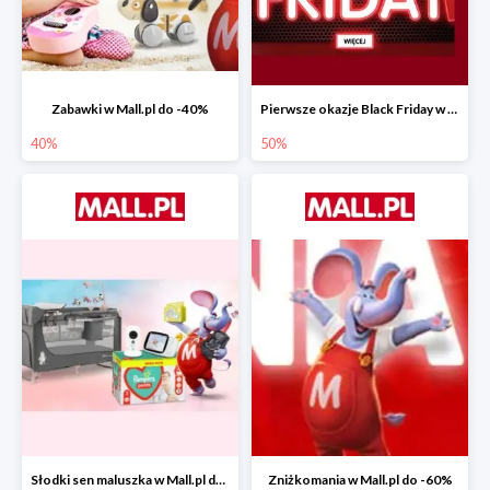
Zabawki w Mall.pl do -40%
Pierwsze okazje Black Friday w Mall.pl do -50%
40%
50%
Słodki sen maluszka w Mall.pl do -55%
Zniżkomania w Mall.pl do -60%