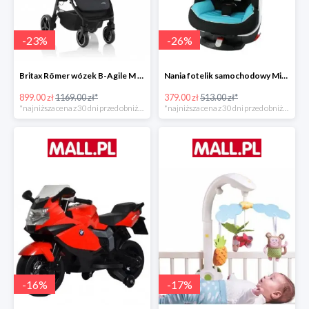
-
23
%
-
26
%
Britax Römer wózek B-Agile M Black Shadow 2020 -23%
Nania fotelik samochodowy Migo Saturn Premium Sky -26%
899.00 zł
1169.00 zł*
379.00 zł
513.00 zł*
*najniższa cena z 30 dni przed obniżką
*najniższa cena z 30 dni przed obniżką
-
16
%
-
17
%