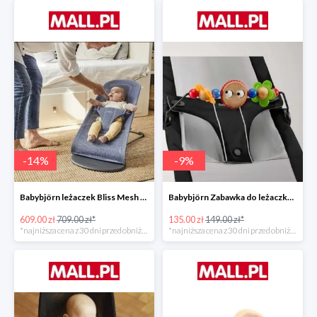
-
14
%
-
9
%
Babybjörn leżaczek Bliss Mesh State Blue
Babybjörn Zabawka do leżaczka Balance
609.00 zł
709.00 zł*
135.00 zł
149.00 zł*
*najniższa cena z 30 dni przed obniżką
*najniższa cena z 30 dni przed obniżką