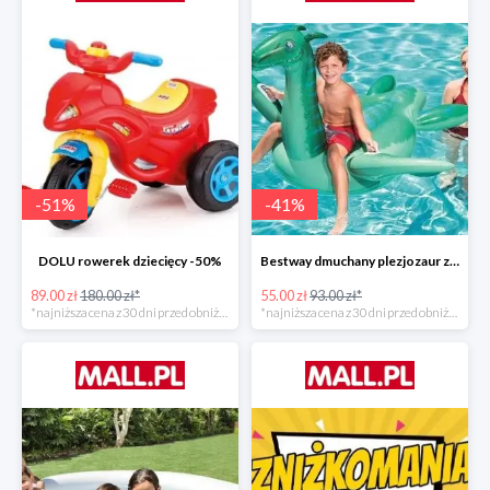
-
51
%
-
41
%
DOLU rowerek dziecięcy -50%
Bestway dmuchany plezjozaur z uchwytami -40%
89.00 zł
180.00 zł*
55.00 zł
93.00 zł*
*najniższa cena z 30 dni przed obniżką
*najniższa cena z 30 dni przed obniżką