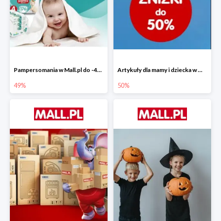
Pampersomania w Mall.pl do -49%
Artykuły dla mamy i dziecka w Mall.pl do -50%
49%
50%