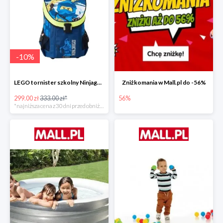
-
10
%
LEGO tornister szkolny Ninjago JAY of Lightning Easy
Zniżkomania w Mall.pl do -56%
299.00 zł
333.00 zł*
56%
*najniższa cena z 30 dni przed obniżką