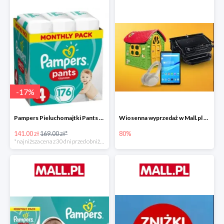
-
17
%
Pampers Pieluchomajtki Pants 4 (9-15 kg) 176 szt. -16%
Wiosenna wyprzedaż w Mall.pl do -80%
141.00 zł
169.00 zł*
80%
*najniższa cena z 30 dni przed obniżką