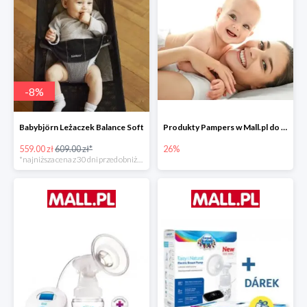
-
8
%
Babybjörn Leżaczek Balance Soft
Produkty Pampers w Mall.pl do -26%
559.00 zł
609.00 zł*
26%
*najniższa cena z 30 dni przed obniżką