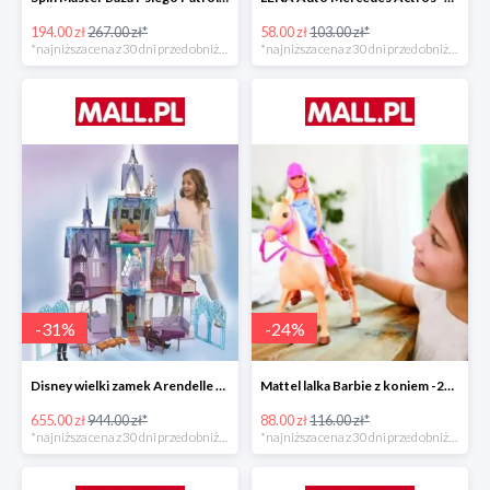
194.00 zł
267.00 zł*
58.00 zł
103.00 zł*
*najniższa cena z 30 dni przed obniżką
*najniższa cena z 30 dni przed obniżką
-
31
%
-
24
%
Disney wielki zamek Arendelle Frozen 2 -30%
Mattel lalka Barbie z koniem -24%
655.00 zł
944.00 zł*
88.00 zł
116.00 zł*
*najniższa cena z 30 dni przed obniżką
*najniższa cena z 30 dni przed obniżką