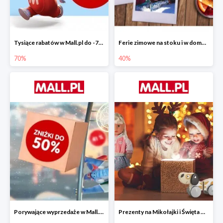
Tysiące rabatów w Mall.pl do -70%
Ferie zimowe na stoku i w domu w Mall.pl do -40%
70%
40%
Porywające wyprzedaże w Mall.pl do -50%
Prezenty na Mikołajki i Święta w Mall.pl do -40%