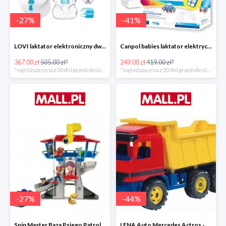
-
27
%
-
41
%
LOVI laktator elektroniczny dwufazowy Prolactis -27%
Canpol babies laktator elektryczny EASY NATURAL -40%
367.00 zł
505.00 zł*
249.00 zł
419.00 zł*
*najniższa cena z 30 dni przed obniżką
*najniższa cena z 30 dni przed obniżką
-
27
%
-
44
%
Spin Master Baza Psiego Patrolu -27%
LENA Auto Mercedes Actros -43%