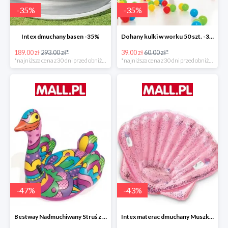
-
35
%
-
35
%
Intex dmuchany basen -35%
Dohany kulki w worku 50 szt. -35%
189.00 zł
293.00 zł*
39.00 zł
60.00 zł*
*najniższa cena z 30 dni przed obniżką
*najniższa cena z 30 dni przed obniżką
-
47
%
-
43
%
Bestway Nadmuchiwany Struś z uchwytami -47%
Intex materac dmuchany Muszka -42%