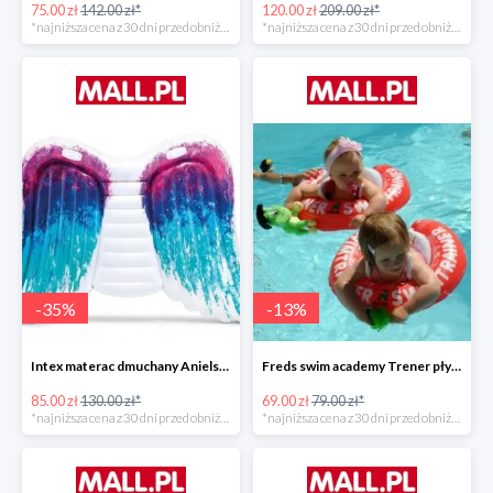
75.00 zł
142.00 zł*
120.00 zł
209.00 zł*
*najniższa cena z 30 dni przed obniżką
*najniższa cena z 30 dni przed obniżką
-
35
%
-
13
%
Intex materac dmuchany Anielskie skrzydła -34%
Freds swim academy Trener pływania
85.00 zł
130.00 zł*
69.00 zł
79.00 zł*
*najniższa cena z 30 dni przed obniżką
*najniższa cena z 30 dni przed obniżką