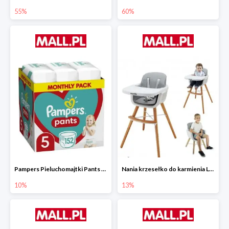
55%
60%
Pampers Pieluchomajtki Pants 5 (12-17 kg) 152 szt.
Nania krzesełko do karmienia LUNA 2w1
10%
13%