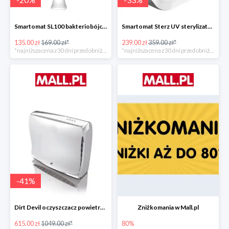
Smartomat SL100 bakteriobójcza lampa UV -20%
Smartomat Sterz UV sterylizator -33%
135.00 zł
169.00 zł*
239.00 zł
359.00 zł*
*najniższa cena z 30 dni przed obniżką
*najniższa cena z 30 dni przed obniżką
-
41
%
Dirt Devil oczyszczacz powietrza Pureza 350 -41%
Zniżkomania w Mall.pl
615.00 zł
1049.00 zł*
80%