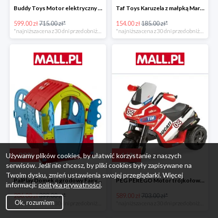
Buddy Toys Motor elektryczny BMW K1300 BEC 6011 -16%
Taf Toys Karuzela z małpką Marco -16%
599.00 zł
715.00 zł*
154.00 zł
185.00 zł*
*najniższa cena z 30 dni przed obniżką
*najniższa cena z 30 dni przed obniżką
-
28
%
-
16
%
Używamy plików cookies, by ułatwić korzystanie z naszych
serwisów. Jeśli nie chcesz, by pliki cookies były zapisywane na
Twoim dysku, zmień ustawienia swojej przeglądarki. Więcej
PalPlay Domek ogrodowy Fairy House -28%
PEG PEREGO Motor trójkołowy Ducati Desmosedici -16%
informacji:
polityka prywatności
.
286.00 zł
399.00 zł*
589.00 zł
703.00 zł*
Ok, rozumiem
*najniższa cena z 30 dni przed obniżką
*najniższa cena z 30 dni przed obniżką