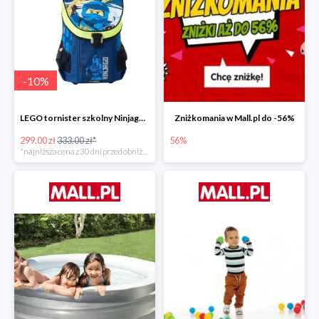
-
10
%
LEGO tornister szkolny Ninjago JAY of Lightning Easy
Zniżkomania w Mall.pl do -56%
299.00 zł
333.00 zł*
56%
*najniższa cena z 30 dni przed obniżką