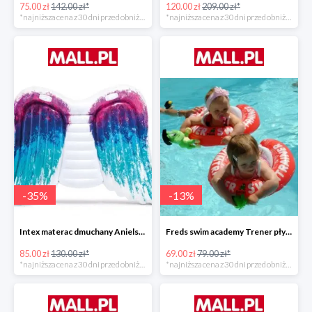
75.00 zł
142.00 zł*
120.00 zł
209.00 zł*
*najniższa cena z 30 dni przed obniżką
*najniższa cena z 30 dni przed obniżką
-
35
%
-
13
%
Intex materac dmuchany Anielskie skrzydła -34%
Freds swim academy Trener pływania
85.00 zł
130.00 zł*
69.00 zł
79.00 zł*
*najniższa cena z 30 dni przed obniżką
*najniższa cena z 30 dni przed obniżką