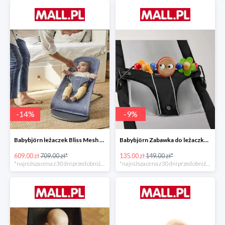
-
14
%
-
9
%
Babybjörn leżaczek Bliss Mesh State Blue
Babybjörn Zabawka do leżaczka Balance
609.00 zł
709.00 zł*
135.00 zł
149.00 zł*
*najniższa cena z 30 dni przed obniżką
*najniższa cena z 30 dni przed obniżką