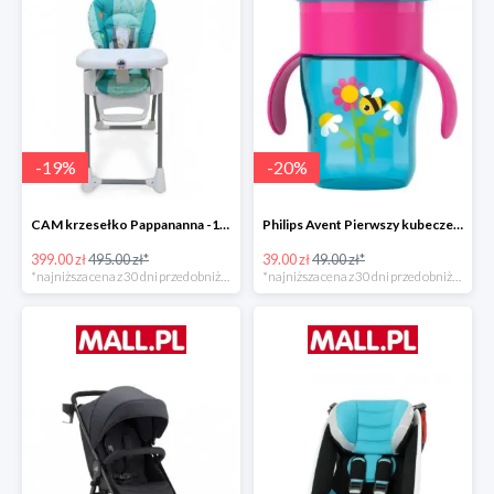
-
19
%
-
20
%
CAM krzesełko Pappananna -19%
Philips Avent Pierwszy kubeczek 260 ml -20%
399.00 zł
495.00 zł*
39.00 zł
49.00 zł*
*najniższa cena z 30 dni przed obniżką
*najniższa cena z 30 dni przed obniżką