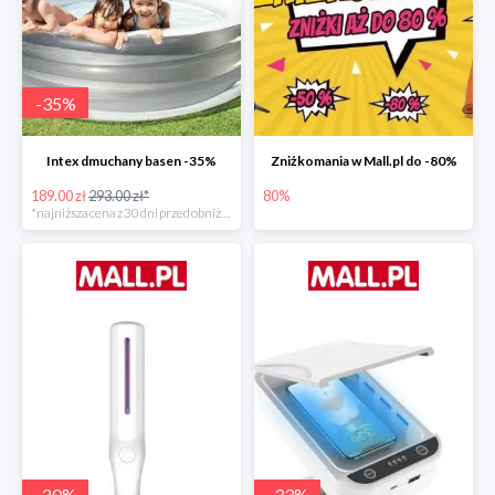
-
35
%
Intex dmuchany basen -35%
Zniżkomania w Mall.pl do -80%
189.00 zł
293.00 zł*
80%
*najniższa cena z 30 dni przed obniżką
-
20
%
-
33
%