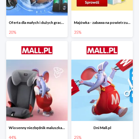
Oferta dla małych i dużych graczy w Mall.pl do -20%
Majówka - zabawa na powietrzu do -35%
20%
35%
Wiosenny niezbędnik maluszka do -44% taniej
Dni Mall.pl
44%
25%