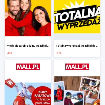
Moda dla całej rodziny w Mall.pl do -78%
Totalna wyprzedaż w Mall.pl do -80%
78%
80%