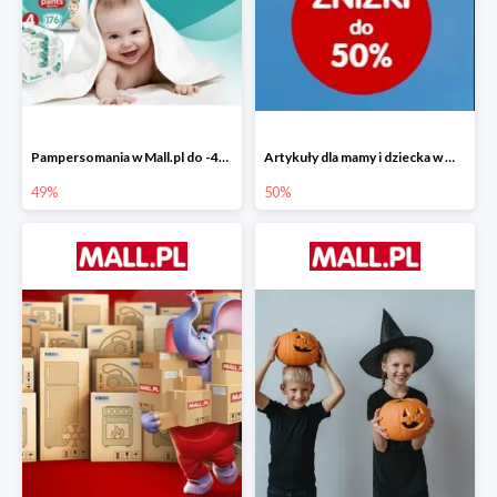
Pampersomania w Mall.pl do -49%
Artykuły dla mamy i dziecka w Mall.pl do -50%
49%
50%