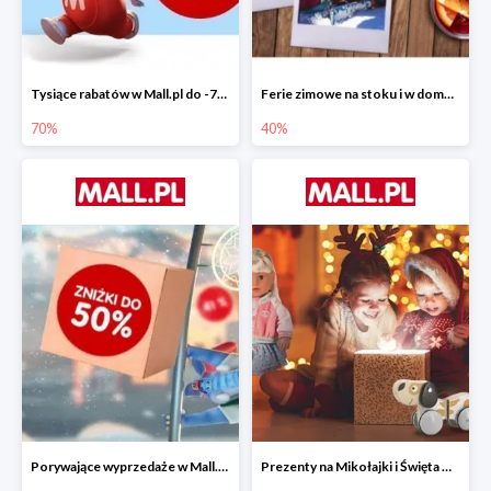
Tysiące rabatów w Mall.pl do -70%
Ferie zimowe na stoku i w domu w Mall.pl do -40%
70%
40%
Porywające wyprzedaże w Mall.pl do -50%
Prezenty na Mikołajki i Święta w Mall.pl do -40%