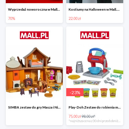
Wyprzedaż noworoczna w Mall.pl do -70%
Kostiumy na Halloween w Mall.pl od 22 zł
70%
22.00 zł
-
23
%
SIMBA zestaw do gry Masza i Niedźwiedź - Duży dom Maszy -15%
Play-Doh Zestaw do robienia makaronów -23%
75.00 zł
98.00 zł*
*najniższa cena z 30 dni przed obniżką