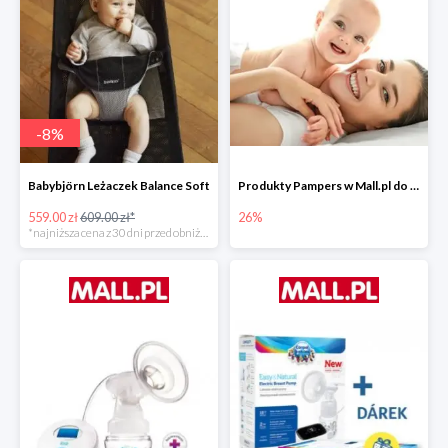
-
8
%
Babybjörn Leżaczek Balance Soft
Produkty Pampers w Mall.pl do -26%
559.00 zł
609.00 zł*
26%
*najniższa cena z 30 dni przed obniżką