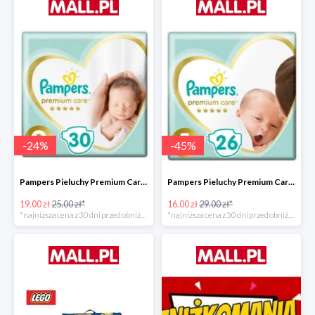
-
24
%
-
45
%
Pampers Pieluchy Premium Care 0 Newborn -24%
Pampers Pieluchy Premium Care 1 Newborn -44%
19.00 zł
25.00 zł*
16.00 zł
29.00 zł*
*najniższa cena z 30 dni przed obniżką
*najniższa cena z 30 dni przed obniżką