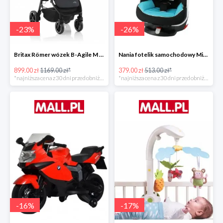
-
23
%
-
26
%
Britax Römer wózek B-Agile M Black Shadow 2020 -23%
Nania fotelik samochodowy Migo Saturn Premium Sky -26%
899.00 zł
1169.00 zł*
379.00 zł
513.00 zł*
*najniższa cena z 30 dni przed obniżką
*najniższa cena z 30 dni przed obniżką
-
16
%
-
17
%