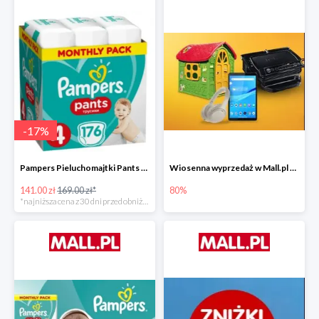
-
17
%
Pampers Pieluchomajtki Pants 4 (9-15 kg) 176 szt. -16%
Wiosenna wyprzedaż w Mall.pl do -80%
141.00 zł
169.00 zł*
80%
*najniższa cena z 30 dni przed obniżką