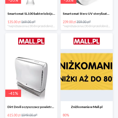
Smartomat SL100 bakteriobójcza lampa UV -20%
Smartomat Sterz UV sterylizator -33%
135.00 zł
169.00 zł*
239.00 zł
359.00 zł*
*najniższa cena z 30 dni przed obniżką
*najniższa cena z 30 dni przed obniżką
-
41
%
Dirt Devil oczyszczacz powietrza Pureza 350 -41%
Zniżkomania w Mall.pl
615.00 zł
1049.00 zł*
80%