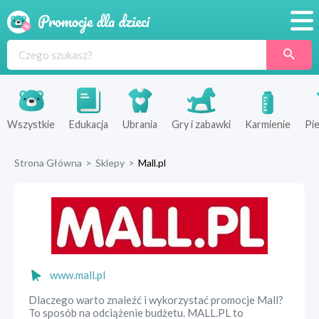
Promocje
Produkty
Sklepy
Wszystkie
Edukacja
Ubrania
Gry i zabawki
Karmienie
Pie
Blog
Strona Główna
>
Sklepy
>
Mall.pl
Wyprawka
www.mall.pl
Dlaczego warto znaleźć i wykorzystać promocje Mall?
To sposób na odciążenie budżetu. MALL.PL to