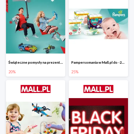
Świąteczne pomysły na prezenty od LEGO w Mall.pl do -20%
Pampersomania w Mall.pl do -25%
20%
25%