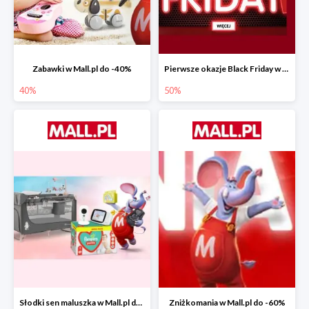
Zabawki w Mall.pl do -40%
Pierwsze okazje Black Friday w Mall.pl do -50%
40%
50%
Słodki sen maluszka w Mall.pl do -55%
Zniżkomania w Mall.pl do -60%