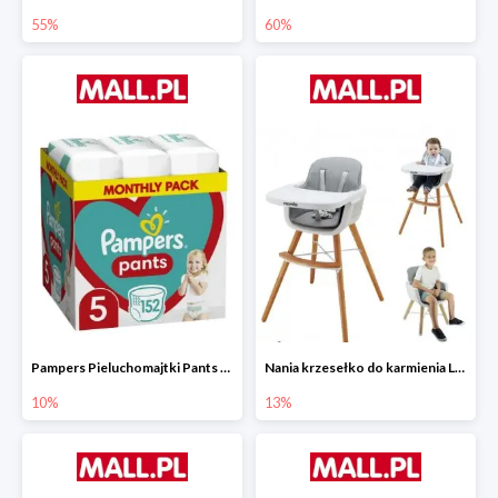
55%
60%
Pampers Pieluchomajtki Pants 5 (12-17 kg) 152 szt.
Nania krzesełko do karmienia LUNA 2w1
10%
13%