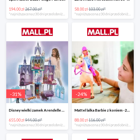
194.00 zł
267.00 zł*
58.00 zł
103.00 zł*
*najniższa cena z 30 dni przed obniżką
*najniższa cena z 30 dni przed obniżką
-
31
%
-
24
%
Disney wielki zamek Arendelle Frozen 2 -30%
Mattel lalka Barbie z koniem -24%
655.00 zł
944.00 zł*
88.00 zł
116.00 zł*
*najniższa cena z 30 dni przed obniżką
*najniższa cena z 30 dni przed obniżką