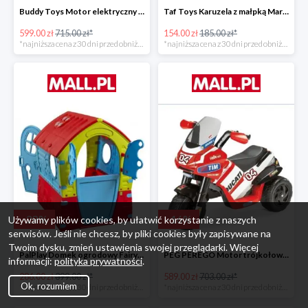
Buddy Toys Motor elektryczny BMW K1300 BEC 6011 -16%
Taf Toys Karuzela z małpką Marco -16%
599.00 zł
715.00 zł*
154.00 zł
185.00 zł*
*najniższa cena z 30 dni przed obniżką
*najniższa cena z 30 dni przed obniżką
-
28
%
-
16
%
Używamy plików cookies, by ułatwić korzystanie z naszych
serwisów. Jeśli nie chcesz, by pliki cookies były zapisywane na
Twoim dysku, zmień ustawienia swojej przeglądarki. Więcej
PalPlay Domek ogrodowy Fairy House -28%
PEG PEREGO Motor trójkołowy Ducati Desmosedici -16%
informacji:
polityka prywatności
.
286.00 zł
399.00 zł*
589.00 zł
703.00 zł*
Ok, rozumiem
*najniższa cena z 30 dni przed obniżką
*najniższa cena z 30 dni przed obniżką