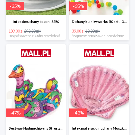
-
35
%
-
35
%
Intex dmuchany basen -35%
Dohany kulki w worku 50 szt. -35%
189.00 zł
293.00 zł*
39.00 zł
60.00 zł*
*najniższa cena z 30 dni przed obniżką
*najniższa cena z 30 dni przed obniżką
-
47
%
-
43
%
Bestway Nadmuchiwany Struś z uchwytami -47%
Intex materac dmuchany Muszka -42%