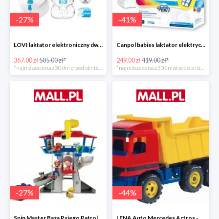
-
27
%
-
41
%
LOVI laktator elektroniczny dwufazowy Prolactis -27%
Canpol babies laktator elektryczny EASY NATURAL -40%
367.00 zł
505.00 zł*
249.00 zł
419.00 zł*
*najniższa cena z 30 dni przed obniżką
*najniższa cena z 30 dni przed obniżką
-
27
%
-
44
%
Spin Master Baza Psiego Patrolu -27%
LENA Auto Mercedes Actros -43%