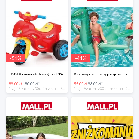
-
51
%
-
41
%
DOLU rowerek dziecięcy -50%
Bestway dmuchany plezjozaur z uchwytami -40%
89.00 zł
180.00 zł*
55.00 zł
93.00 zł*
*najniższa cena z 30 dni przed obniżką
*najniższa cena z 30 dni przed obniżką