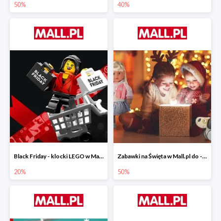
50%
40%
Black Friday - klocki LEGO w Mall.pl do -20%
Zabawki na Święta w Mall.pl do -50%
20%
50%