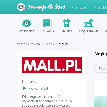
Promocje
Produkt
Wszystkie
Edukacja
Ubrania
Gry i zabawki
K
Strona Główna
>
Sklepy
>
Mall.pl
Najle
Najn
Kontakt:
www.mall.pl
Dlaczego warto znaleźć i
wykorzystać promocje Mall? To
sposób na odciążenie budżetu.