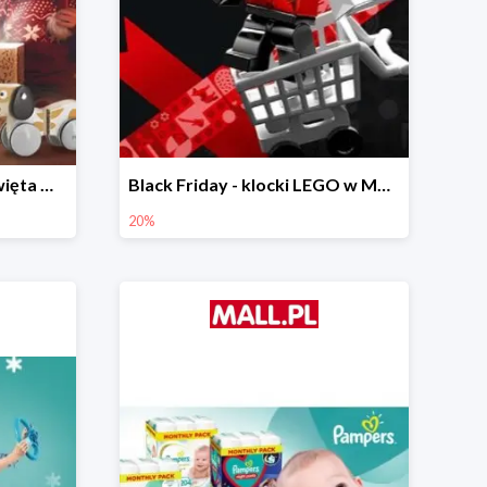
Prezenty na Mikołajki i Święta w Mall.pl do -40%
Black Friday - klocki LEGO w Mall.pl do -20%
20%