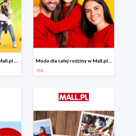
Zabawa na powietrzu w Mall.pl do -20%
Moda dla całej rodziny w Mall.pl do -78%
78%