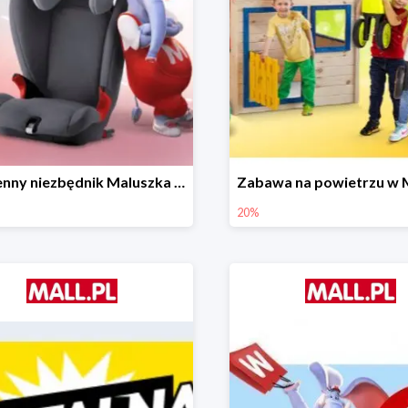
Wiosenny niezbędnik Maluszka w Mall.pl do -44%
20%