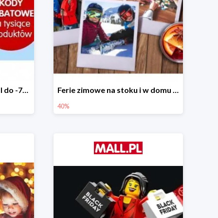
Tysiące rabatów w Mall.pl do -70%
Ferie zimowe na stoku i w domu w Mall.pl do -40%
40%