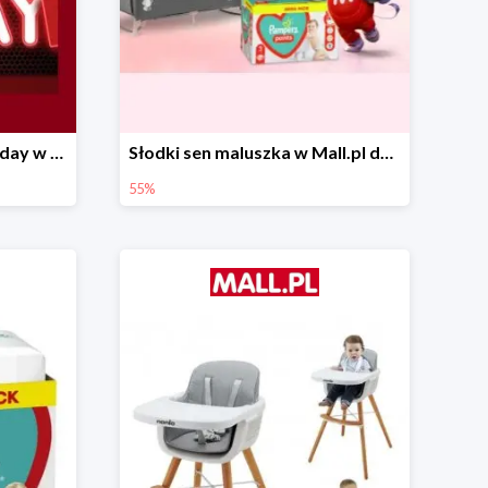
Pierwsze okazje Black Friday w Mall.pl do -50%
Słodki sen maluszka w Mall.pl do -55%
55%