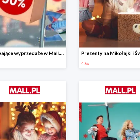
Porywające wyprzedaże w Mall.pl do -50%
40%