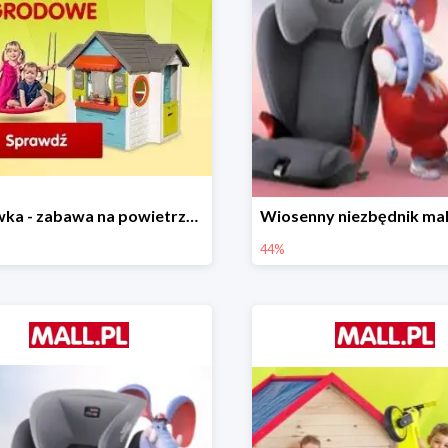
Majówka - zabawa na powietrzu do -35%
44%