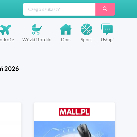
odróże
Wózki i foteliki
Dom
Sport
Usługi
eń
2026