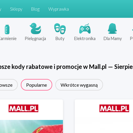
y
Sklepy
Blog
Wyprawka
armienie
Pielęgnacja
Buty
Elektronika
Dla Mamy
P
psze kody rabatowe i promocje w
Mall.pl
—
Sierpi
owsze
Popularne
Wkrótce wygasną