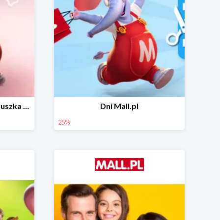
Wiosenny niezbędnik maluszka do -44% taniej
Dni Mall.pl
25%