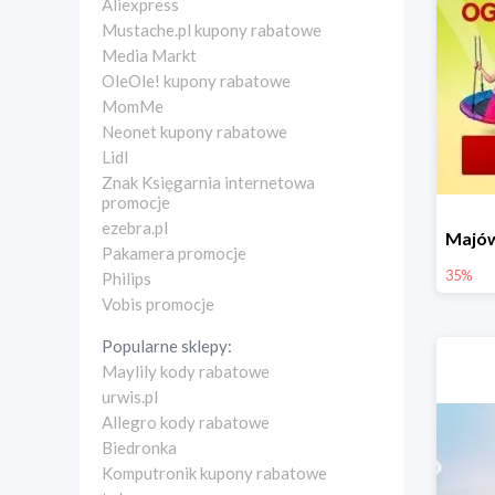
Aliexpress
Mustache.pl kupony rabatowe
Media Markt
OleOle! kupony rabatowe
MomMe
Neonet kupony rabatowe
Lidl
Znak Księgarnia internetowa
promocje
ezebra.pl
Pakamera promocje
35%
Philips
Vobis promocje
Popularne sklepy:
Maylily kody rabatowe
urwis.pl
Allegro kody rabatowe
Biedronka
Komputronik kupony rabatowe