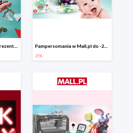
Świąteczne pomysły na prezenty od LEGO w Mall.pl do -20%
Pampersomania w Mall.pl do -25%
25%