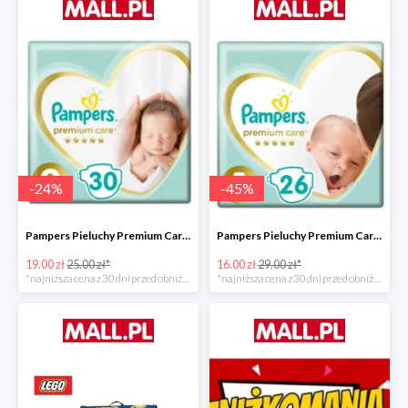
-
24
%
-
45
%
Pampers Pieluchy Premium Care 0 Newborn -24%
Pampers Pieluchy Premium Care 1 Newborn -44%
19.00 zł
25.00 zł*
16.00 zł
29.00 zł*
*najniższa cena z 30 dni przed obniżką
*najniższa cena z 30 dni przed obniżką