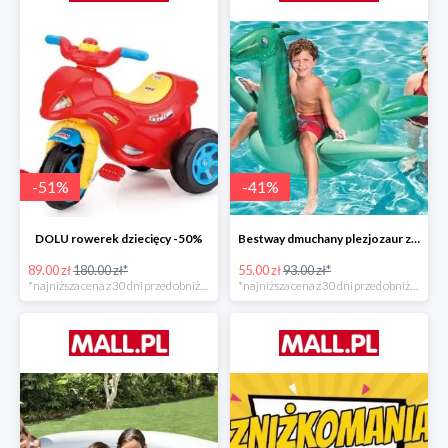
-
51
%
-
41
%
DOLU rowerek dziecięcy -50%
Bestway dmuchany plezjozaur z uchwytami -40%
89.00 zł
180.00 zł*
55.00 zł
93.00 zł*
*najniższa cena z 30 dni przed obniżką
*najniższa cena z 30 dni przed obniżką