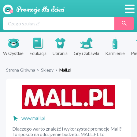
Promocje
Produkty
Sklepy
Wszystkie
Edukacja
Ubrania
Gry i zabawki
Karmienie
Pie
Blog
Strona Główna
>
Sklepy
>
Mall.pl
Wyprawka
www.mall.pl
Dlaczego warto znaleźć i wykorzystać promocje Mall?
To sposób na odciążenie budżetu. MALL.PL to