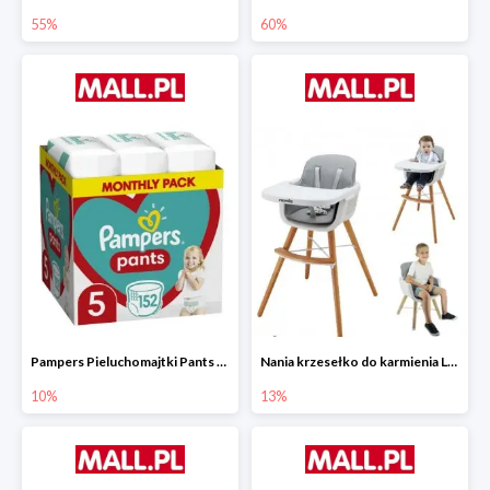
55%
60%
Pampers Pieluchomajtki Pants 5 (12-17 kg) 152 szt.
Nania krzesełko do karmienia LUNA 2w1
10%
13%