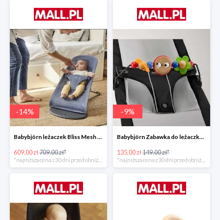
-
14
%
-
9
%
Babybjörn leżaczek Bliss Mesh State Blue
Babybjörn Zabawka do leżaczka Balance
609.00 zł
709.00 zł*
135.00 zł
149.00 zł*
*najniższa cena z 30 dni przed obniżką
*najniższa cena z 30 dni przed obniżką