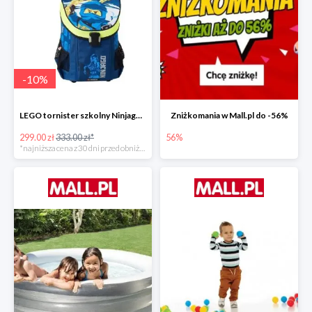
-
10
%
LEGO tornister szkolny Ninjago JAY of Lightning Easy
Zniżkomania w Mall.pl do -56%
299.00 zł
333.00 zł*
56%
*najniższa cena z 30 dni przed obniżką