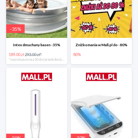
-
35
%
Intex dmuchany basen -35%
Zniżkomania w Mall.pl do -80%
189.00 zł
293.00 zł*
80%
*najniższa cena z 30 dni przed obniżką
-
20
%
-
33
%