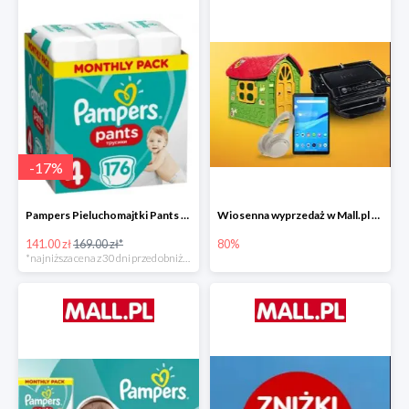
-
17
%
Pampers Pieluchomajtki Pants 4 (9-15 kg) 176 szt. -16%
Wiosenna wyprzedaż w Mall.pl do -80%
141.00 zł
169.00 zł*
80%
*najniższa cena z 30 dni przed obniżką