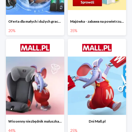
Oferta dla małych i dużych graczy w Mall.pl do -20%
Majówka - zabawa na powietrzu do -35%
20%
35%
Wiosenny niezbędnik maluszka do -44% taniej
Dni Mall.pl
44%
25%