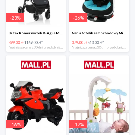
-
23
%
-
26
%
Britax Römer wózek B-Agile M Black Shadow 2020 -23%
Nania fotelik samochodowy Migo Saturn Premium Sky -26%
899.00 zł
1169.00 zł*
379.00 zł
513.00 zł*
*najniższa cena z 30 dni przed obniżką
*najniższa cena z 30 dni przed obniżką
-
16
%
-
17
%