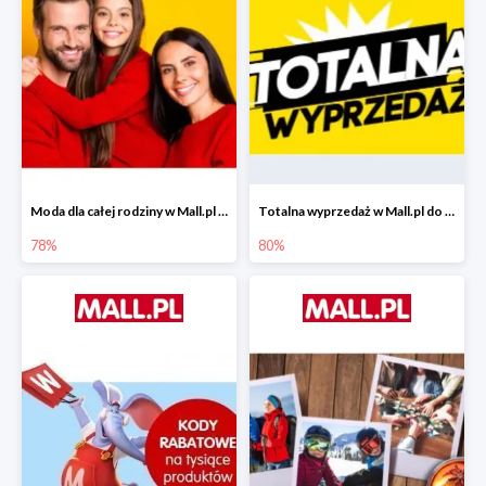
Moda dla całej rodziny w Mall.pl do -78%
Totalna wyprzedaż w Mall.pl do -80%
78%
80%