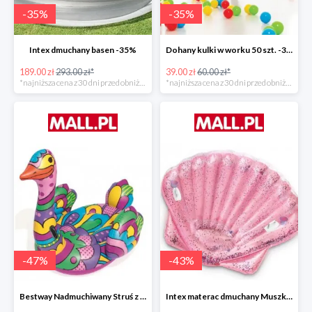
-
35
%
-
35
%
Intex dmuchany basen -35%
Dohany kulki w worku 50 szt. -35%
189.00 zł
293.00 zł*
39.00 zł
60.00 zł*
*najniższa cena z 30 dni przed obniżką
*najniższa cena z 30 dni przed obniżką
-
47
%
-
43
%
Bestway Nadmuchiwany Struś z uchwytami -47%
Intex materac dmuchany Muszka -42%