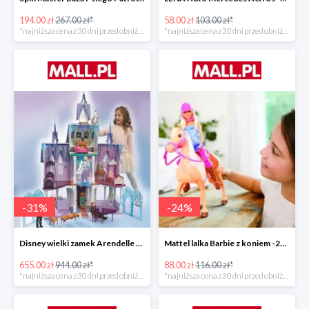
194.00 zł
267.00 zł*
58.00 zł
103.00 zł*
*najniższa cena z 30 dni przed obniżką
*najniższa cena z 30 dni przed obniżką
-
31
%
-
24
%
Disney wielki zamek Arendelle Frozen 2 -30%
Mattel lalka Barbie z koniem -24%
655.00 zł
944.00 zł*
88.00 zł
116.00 zł*
*najniższa cena z 30 dni przed obniżką
*najniższa cena z 30 dni przed obniżką