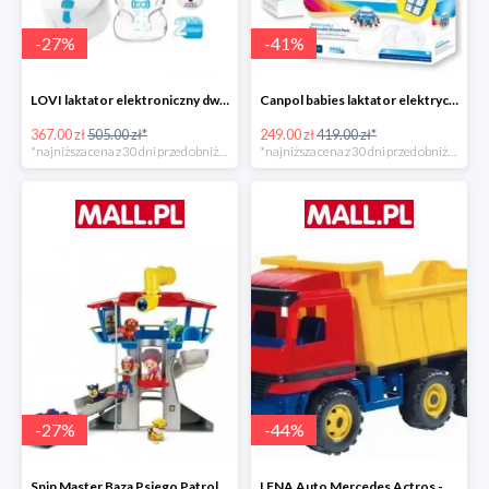
-
27
%
-
41
%
LOVI laktator elektroniczny dwufazowy Prolactis -27%
Canpol babies laktator elektryczny EASY NATURAL -40%
367.00 zł
505.00 zł*
249.00 zł
419.00 zł*
*najniższa cena z 30 dni przed obniżką
*najniższa cena z 30 dni przed obniżką
-
27
%
-
44
%
Spin Master Baza Psiego Patrolu -27%
LENA Auto Mercedes Actros -43%