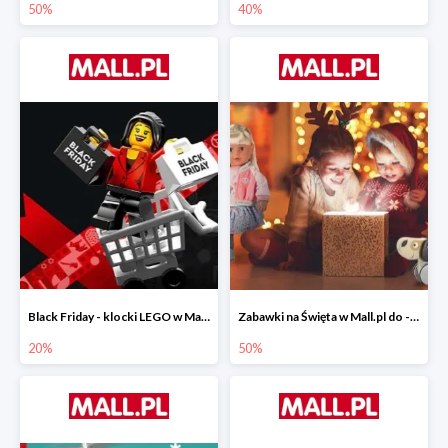
50%
40%
Black Friday - klocki LEGO w Mall.pl do -20%
Zabawki na Święta w Mall.pl do -50%
20%
50%