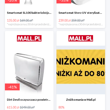
Smartomat SL100 bakteriobójcza lampa UV -20%
Smartomat Sterz UV sterylizator -33%
135.00 zł
169.00 zł*
239.00 zł
359.00 zł*
*najniższa cena z 30 dni przed obniżką
*najniższa cena z 30 dni przed obniżką
-
41
%
Dirt Devil oczyszczacz powietrza Pureza 350 -41%
Zniżkomania w Mall.pl
615.00 zł
1049.00 zł*
80%