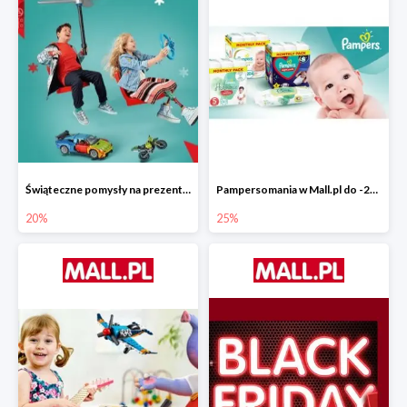
Świąteczne pomysły na prezenty od LEGO w Mall.pl do -20%
Pampersomania w Mall.pl do -25%
20%
25%