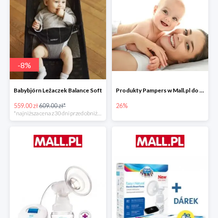
-
8
%
Babybjörn Leżaczek Balance Soft
Produkty Pampers w Mall.pl do -26%
559.00 zł
609.00 zł*
26%
*najniższa cena z 30 dni przed obniżką