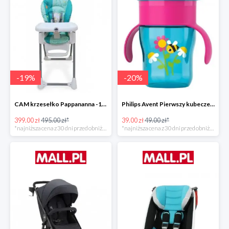
-
19
%
-
20
%
CAM krzesełko Pappananna -19%
Philips Avent Pierwszy kubeczek 260 ml -20%
399.00 zł
495.00 zł*
39.00 zł
49.00 zł*
*najniższa cena z 30 dni przed obniżką
*najniższa cena z 30 dni przed obniżką