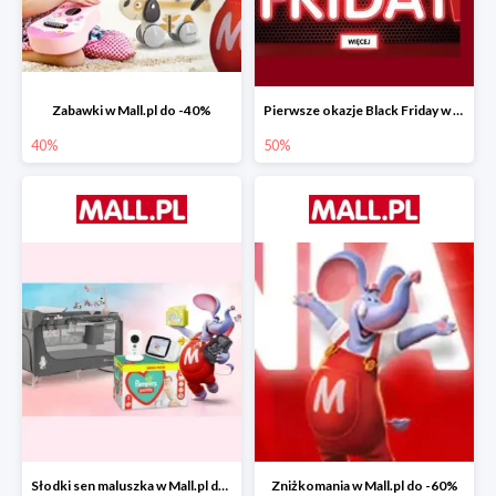
Zabawki w Mall.pl do -40%
Pierwsze okazje Black Friday w Mall.pl do -50%
40%
50%
Słodki sen maluszka w Mall.pl do -55%
Zniżkomania w Mall.pl do -60%