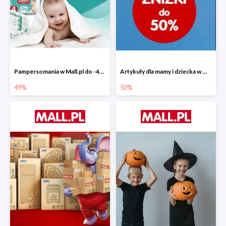
Pampersomania w Mall.pl do -49%
Artykuły dla mamy i dziecka w Mall.pl do -50%
49%
50%