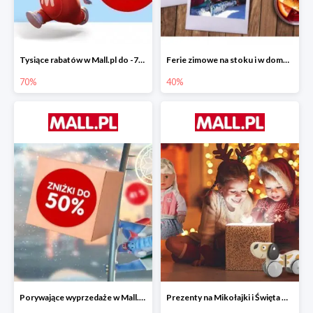
Tysiące rabatów w Mall.pl do -70%
Ferie zimowe na stoku i w domu w Mall.pl do -40%
70%
40%
Porywające wyprzedaże w Mall.pl do -50%
Prezenty na Mikołajki i Święta w Mall.pl do -40%