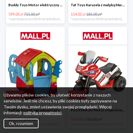
Buddy Toys Motor elektryczny BMW K1300 BEC 6011 -16%
Taf Toys Karuzela z małpką Marco -16%
599.00 zł
715.00 zł*
154.00 zł
185.00 zł*
*najniższa cena z 30 dni przed obniżką
*najniższa cena z 30 dni przed obniżką
-
28
%
-
16
%
Używamy plików cookies, by ułatwić korzystanie z naszych
serwisów. Jeśli nie chcesz, by pliki cookies były zapisywane na
Twoim dysku, zmień ustawienia swojej przeglądarki. Więcej
PalPlay Domek ogrodowy Fairy House -28%
PEG PEREGO Motor trójkołowy Ducati Desmosedici -16%
informacji:
polityka prywatności
.
286.00 zł
399.00 zł*
589.00 zł
703.00 zł*
Ok, rozumiem
*najniższa cena z 30 dni przed obniżką
*najniższa cena z 30 dni przed obniżką