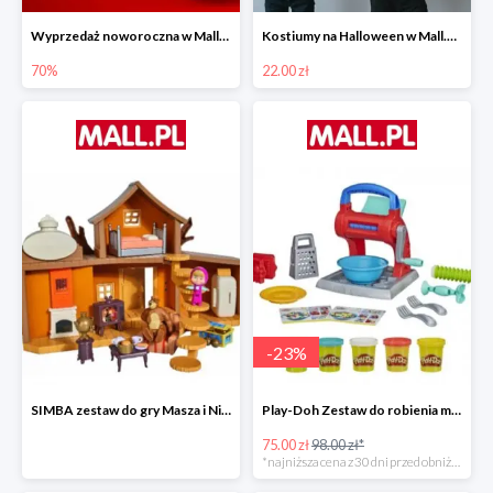
Wyprzedaż noworoczna w Mall.pl do -70%
Kostiumy na Halloween w Mall.pl od 22 zł
70%
22.00 zł
-
23
%
SIMBA zestaw do gry Masza i Niedźwiedź - Duży dom Maszy -15%
Play-Doh Zestaw do robienia makaronów -23%
75.00 zł
98.00 zł*
*najniższa cena z 30 dni przed obniżką