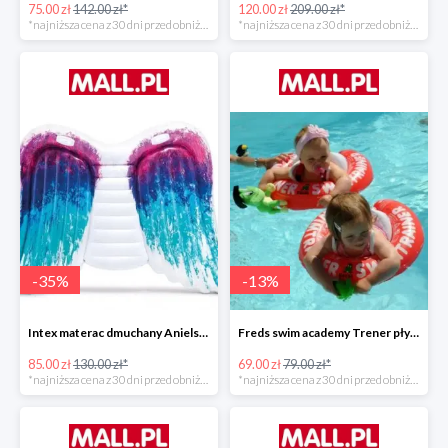
75.00 zł
142.00 zł*
120.00 zł
209.00 zł*
*najniższa cena z 30 dni przed obniżką
*najniższa cena z 30 dni przed obniżką
-
35
%
-
13
%
Intex materac dmuchany Anielskie skrzydła -34%
Freds swim academy Trener pływania
85.00 zł
130.00 zł*
69.00 zł
79.00 zł*
*najniższa cena z 30 dni przed obniżką
*najniższa cena z 30 dni przed obniżką