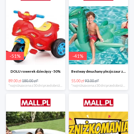
-
51
%
-
41
%
DOLU rowerek dziecięcy -50%
Bestway dmuchany plezjozaur z uchwytami -40%
89.00 zł
180.00 zł*
55.00 zł
93.00 zł*
*najniższa cena z 30 dni przed obniżką
*najniższa cena z 30 dni przed obniżką