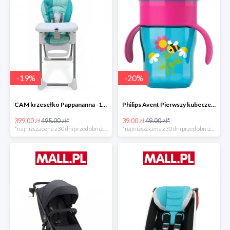
-
19
%
-
20
%
CAM krzesełko Pappananna -19%
Philips Avent Pierwszy kubeczek 260 ml -20%
399.00 zł
495.00 zł*
39.00 zł
49.00 zł*
*najniższa cena z 30 dni przed obniżką
*najniższa cena z 30 dni przed obniżką