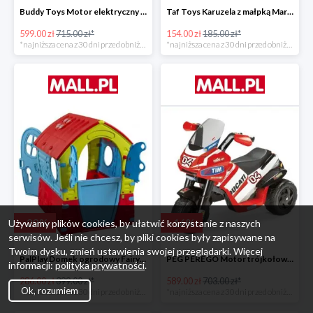
Buddy Toys Motor elektryczny BMW K1300 BEC 6011 -16%
Taf Toys Karuzela z małpką Marco -16%
599.00 zł
715.00 zł*
154.00 zł
185.00 zł*
*najniższa cena z 30 dni przed obniżką
*najniższa cena z 30 dni przed obniżką
-
28
%
-
16
%
Używamy plików cookies, by ułatwić korzystanie z naszych
serwisów. Jeśli nie chcesz, by pliki cookies były zapisywane na
Twoim dysku, zmień ustawienia swojej przeglądarki. Więcej
PalPlay Domek ogrodowy Fairy House -28%
PEG PEREGO Motor trójkołowy Ducati Desmosedici -16%
informacji:
polityka prywatności
.
286.00 zł
399.00 zł*
589.00 zł
703.00 zł*
Ok, rozumiem
*najniższa cena z 30 dni przed obniżką
*najniższa cena z 30 dni przed obniżką