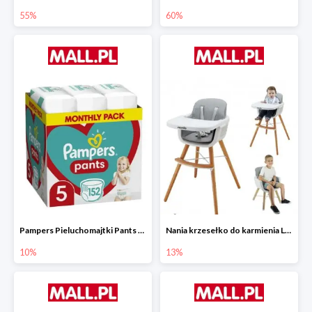
55%
60%
Pampers Pieluchomajtki Pants 5 (12-17 kg) 152 szt.
Nania krzesełko do karmienia LUNA 2w1
10%
13%