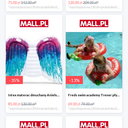
75.00 zł
142.00 zł*
120.00 zł
209.00 zł*
*najniższa cena z 30 dni przed obniżką
*najniższa cena z 30 dni przed obniżką
-
35
%
-
13
%
Intex materac dmuchany Anielskie skrzydła -34%
Freds swim academy Trener pływania
85.00 zł
130.00 zł*
69.00 zł
79.00 zł*
*najniższa cena z 30 dni przed obniżką
*najniższa cena z 30 dni przed obniżką