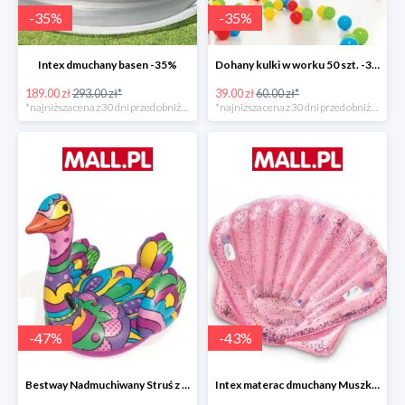
-
35
%
-
35
%
Intex dmuchany basen -35%
Dohany kulki w worku 50 szt. -35%
189.00 zł
293.00 zł*
39.00 zł
60.00 zł*
*najniższa cena z 30 dni przed obniżką
*najniższa cena z 30 dni przed obniżką
-
47
%
-
43
%
Bestway Nadmuchiwany Struś z uchwytami -47%
Intex materac dmuchany Muszka -42%