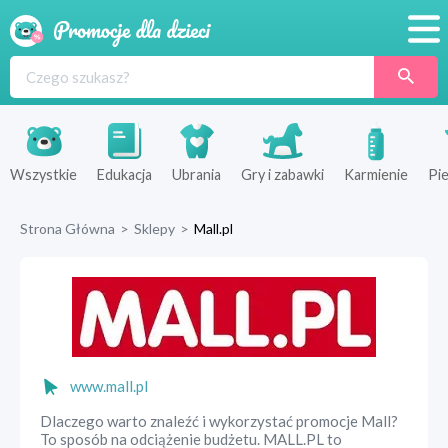
Promocje
Produkty
Sklepy
Wszystkie
Edukacja
Ubrania
Gry i zabawki
Karmienie
Pie
Blog
Strona Główna
>
Sklepy
>
Mall.pl
Wyprawka
www.mall.pl
Dlaczego warto znaleźć i wykorzystać promocje Mall?
To sposób na odciążenie budżetu. MALL.PL to