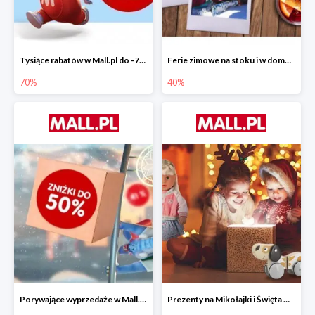
Tysiące rabatów w Mall.pl do -70%
Ferie zimowe na stoku i w domu w Mall.pl do -40%
70%
40%
Porywające wyprzedaże w Mall.pl do -50%
Prezenty na Mikołajki i Święta w Mall.pl do -40%