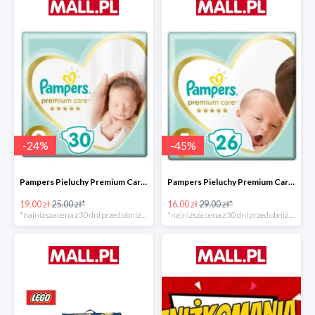
-
24
%
-
45
%
Pampers Pieluchy Premium Care 0 Newborn -24%
Pampers Pieluchy Premium Care 1 Newborn -44%
19.00 zł
25.00 zł*
16.00 zł
29.00 zł*
*najniższa cena z 30 dni przed obniżką
*najniższa cena z 30 dni przed obniżką