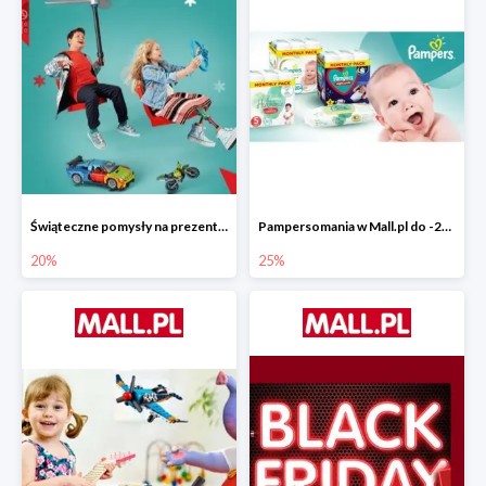
Świąteczne pomysły na prezenty od LEGO w Mall.pl do -20%
Pampersomania w Mall.pl do -25%
20%
25%