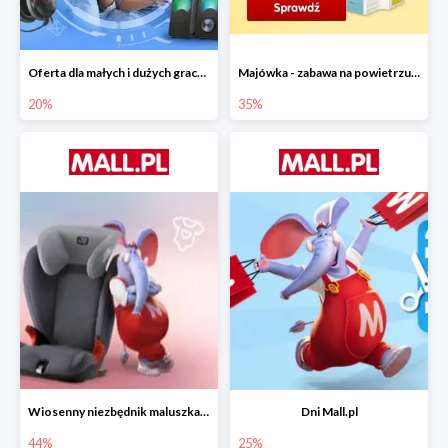
Oferta dla małych i dużych graczy w Mall.pl do -20%
Majówka - zabawa na powietrzu do -35%
20%
35%
Wiosenny niezbędnik maluszka do -44% taniej
Dni Mall.pl
44%
25%