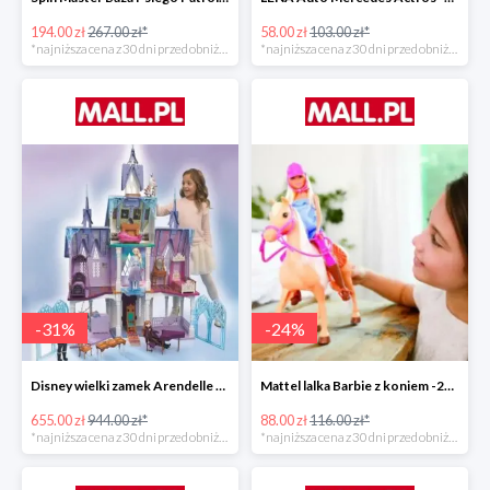
194.00 zł
267.00 zł*
58.00 zł
103.00 zł*
*najniższa cena z 30 dni przed obniżką
*najniższa cena z 30 dni przed obniżką
-
31
%
-
24
%
Disney wielki zamek Arendelle Frozen 2 -30%
Mattel lalka Barbie z koniem -24%
655.00 zł
944.00 zł*
88.00 zł
116.00 zł*
*najniższa cena z 30 dni przed obniżką
*najniższa cena z 30 dni przed obniżką