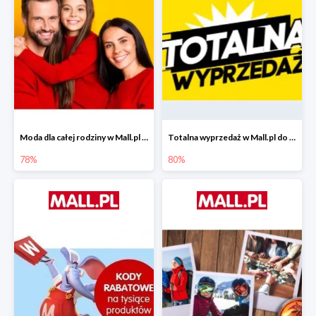
Moda dla całej rodziny w Mall.pl do -78%
Totalna wyprzedaż w Mall.pl do -80%
78%
80%