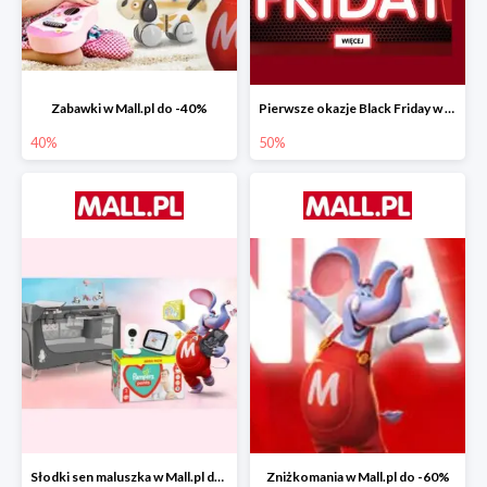
Zabawki w Mall.pl do -40%
Pierwsze okazje Black Friday w Mall.pl do -50%
40%
50%
Słodki sen maluszka w Mall.pl do -55%
Zniżkomania w Mall.pl do -60%