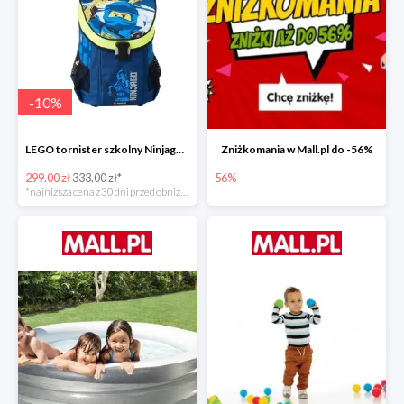
-
10
%
LEGO tornister szkolny Ninjago JAY of Lightning Easy
Zniżkomania w Mall.pl do -56%
299.00 zł
333.00 zł*
56%
*najniższa cena z 30 dni przed obniżką