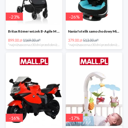
-
23
%
-
26
%
Britax Römer wózek B-Agile M Black Shadow 2020 -23%
Nania fotelik samochodowy Migo Saturn Premium Sky -26%
899.00 zł
1169.00 zł*
379.00 zł
513.00 zł*
*najniższa cena z 30 dni przed obniżką
*najniższa cena z 30 dni przed obniżką
-
16
%
-
17
%