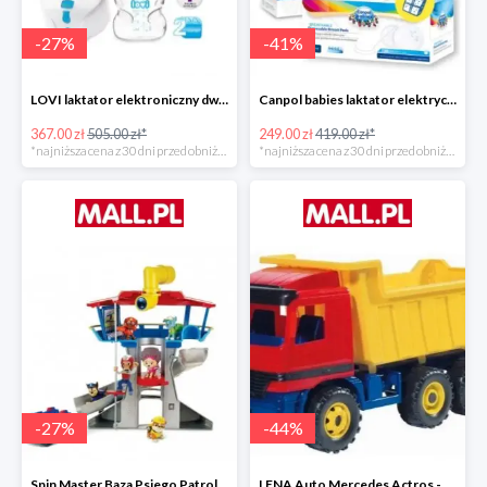
-
27
%
-
41
%
LOVI laktator elektroniczny dwufazowy Prolactis -27%
Canpol babies laktator elektryczny EASY NATURAL -40%
367.00 zł
505.00 zł*
249.00 zł
419.00 zł*
*najniższa cena z 30 dni przed obniżką
*najniższa cena z 30 dni przed obniżką
-
27
%
-
44
%
Spin Master Baza Psiego Patrolu -27%
LENA Auto Mercedes Actros -43%