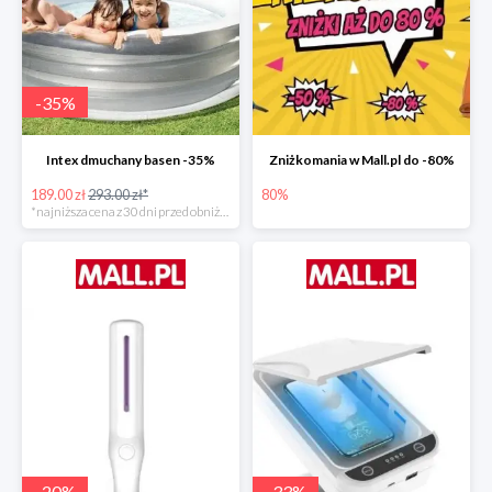
-
35
%
Intex dmuchany basen -35%
Zniżkomania w Mall.pl do -80%
189.00 zł
293.00 zł*
80%
*najniższa cena z 30 dni przed obniżką
-
20
%
-
33
%