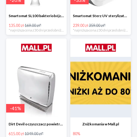
Smartomat SL100 bakteriobójcza lampa UV -20%
Smartomat Sterz UV sterylizator -33%
135.00 zł
169.00 zł*
239.00 zł
359.00 zł*
*najniższa cena z 30 dni przed obniżką
*najniższa cena z 30 dni przed obniżką
-
41
%
Dirt Devil oczyszczacz powietrza Pureza 350 -41%
Zniżkomania w Mall.pl
615.00 zł
1049.00 zł*
80%