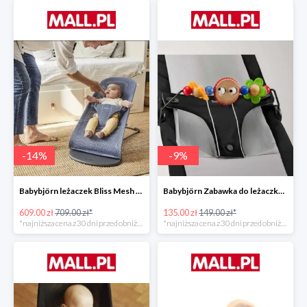
-
14
%
-
9
%
Babybjörn leżaczek Bliss Mesh State Blue
Babybjörn Zabawka do leżaczka Balance
609.00 zł
709.00 zł*
135.00 zł
149.00 zł*
*najniższa cena z 30 dni przed obniżką
*najniższa cena z 30 dni przed obniżką