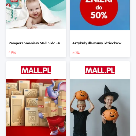
Pampersomania w Mall.pl do -49%
Artykuły dla mamy i dziecka w Mall.pl do -50%
49%
50%