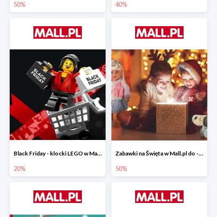
50%
40%
Black Friday - klocki LEGO w Mall.pl do -20%
Zabawki na Święta w Mall.pl do -50%
20%
50%