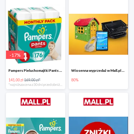
-
17
%
Pampers Pieluchomajtki Pants 4 (9-15 kg) 176 szt. -16%
Wiosenna wyprzedaż w Mall.pl do -80%
141.00 zł
169.00 zł*
80%
*najniższa cena z 30 dni przed obniżką