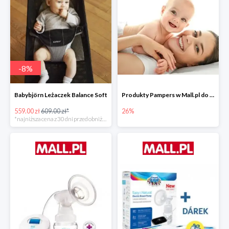
-
8
%
Babybjörn Leżaczek Balance Soft
Produkty Pampers w Mall.pl do -26%
559.00 zł
609.00 zł*
26%
*najniższa cena z 30 dni przed obniżką