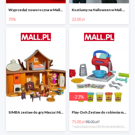
Wyprzedaż noworoczna w Mall.pl do -70%
Kostiumy na Halloween w Mall.pl od 22 zł
70%
22.00 zł
-
23
%
SIMBA zestaw do gry Masza i Niedźwiedź - Duży dom Maszy -15%
Play-Doh Zestaw do robienia makaronów -23%
75.00 zł
98.00 zł*
*najniższa cena z 30 dni przed obniżką