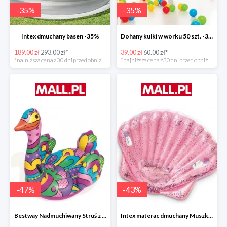
-
35
%
-
35
%
Intex dmuchany basen -35%
Dohany kulki w worku 50 szt. -35%
189.00 zł
293.00 zł*
39.00 zł
60.00 zł*
*najniższa cena z 30 dni przed obniżką
*najniższa cena z 30 dni przed obniżką
-
47
%
-
43
%
Bestway Nadmuchiwany Struś z uchwytami -47%
Intex materac dmuchany Muszka -42%