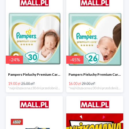
-
24
%
-
45
%
Pampers Pieluchy Premium Care 0 Newborn -24%
Pampers Pieluchy Premium Care 1 Newborn -44%
19.00 zł
25.00 zł*
16.00 zł
29.00 zł*
*najniższa cena z 30 dni przed obniżką
*najniższa cena z 30 dni przed obniżką