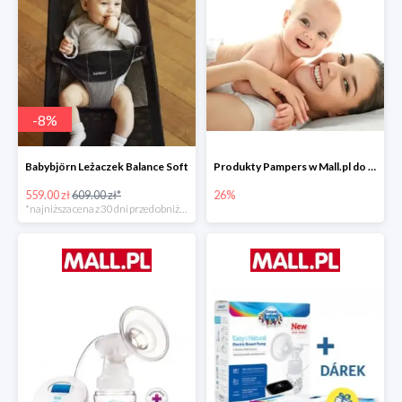
-
8
%
Babybjörn Leżaczek Balance Soft
Produkty Pampers w Mall.pl do -26%
559.00 zł
609.00 zł*
26%
*najniższa cena z 30 dni przed obniżką