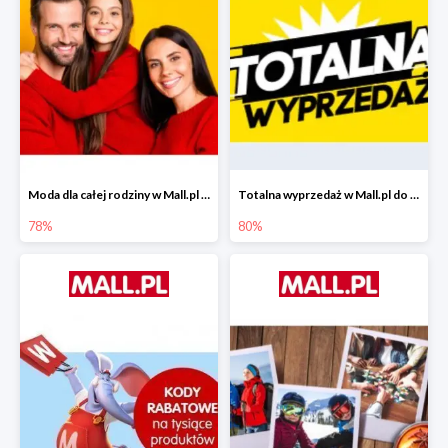
Moda dla całej rodziny w Mall.pl do -78%
Totalna wyprzedaż w Mall.pl do -80%
78%
80%