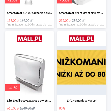
Smartomat SL100 bakteriobójcza lampa UV -20%
Smartomat Sterz UV sterylizator -33%
135.00 zł
169.00 zł*
239.00 zł
359.00 zł*
*najniższa cena z 30 dni przed obniżką
*najniższa cena z 30 dni przed obniżką
-
41
%
Dirt Devil oczyszczacz powietrza Pureza 350 -41%
Zniżkomania w Mall.pl
615.00 zł
1049.00 zł*
80%