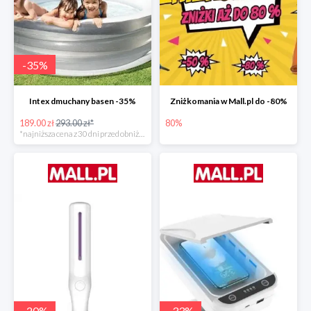
-
35
%
Intex dmuchany basen -35%
Zniżkomania w Mall.pl do -80%
189.00 zł
293.00 zł*
80%
*najniższa cena z 30 dni przed obniżką
-
20
%
-
33
%