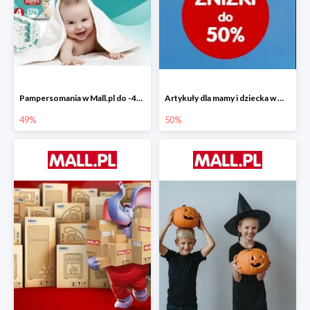
Pampersomania w Mall.pl do -49%
Artykuły dla mamy i dziecka w Mall.pl do -50%
49%
50%