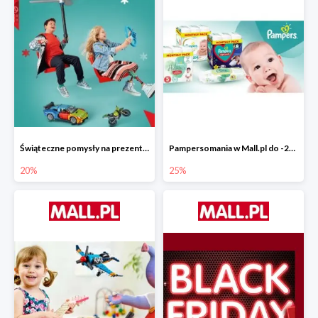
Świąteczne pomysły na prezenty od LEGO w Mall.pl do -20%
Pampersomania w Mall.pl do -25%
20%
25%