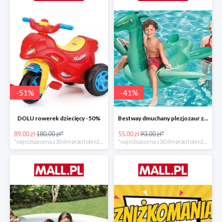
-
51
%
-
41
%
DOLU rowerek dziecięcy -50%
Bestway dmuchany plezjozaur z uchwytami -40%
89.00 zł
180.00 zł*
55.00 zł
93.00 zł*
*najniższa cena z 30 dni przed obniżką
*najniższa cena z 30 dni przed obniżką