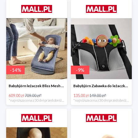
-
14
%
-
9
%
Babybjörn leżaczek Bliss Mesh State Blue
Babybjörn Zabawka do leżaczka Balance
609.00 zł
709.00 zł*
135.00 zł
149.00 zł*
*najniższa cena z 30 dni przed obniżką
*najniższa cena z 30 dni przed obniżką