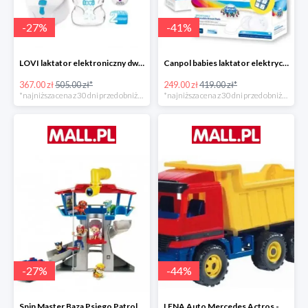
-
27
%
-
41
%
LOVI laktator elektroniczny dwufazowy Prolactis -27%
Canpol babies laktator elektryczny EASY NATURAL -40%
367.00 zł
505.00 zł*
249.00 zł
419.00 zł*
*najniższa cena z 30 dni przed obniżką
*najniższa cena z 30 dni przed obniżką
-
27
%
-
44
%
Spin Master Baza Psiego Patrolu -27%
LENA Auto Mercedes Actros -43%