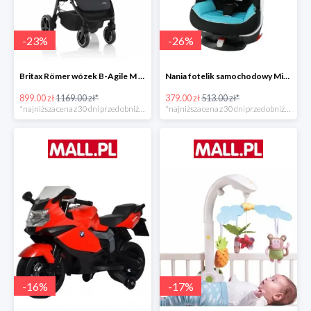
-
23
%
-
26
%
Britax Römer wózek B-Agile M Black Shadow 2020 -23%
Nania fotelik samochodowy Migo Saturn Premium Sky -26%
899.00 zł
1169.00 zł*
379.00 zł
513.00 zł*
*najniższa cena z 30 dni przed obniżką
*najniższa cena z 30 dni przed obniżką
-
16
%
-
17
%