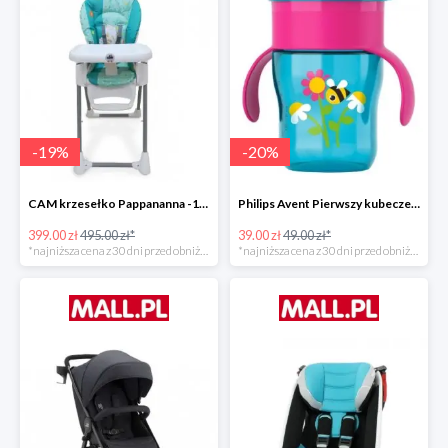
-
19
%
-
20
%
CAM krzesełko Pappananna -19%
Philips Avent Pierwszy kubeczek 260 ml -20%
399.00 zł
495.00 zł*
39.00 zł
49.00 zł*
*najniższa cena z 30 dni przed obniżką
*najniższa cena z 30 dni przed obniżką