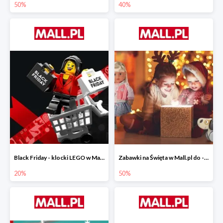
50%
40%
Black Friday - klocki LEGO w Mall.pl do -20%
Zabawki na Święta w Mall.pl do -50%
20%
50%