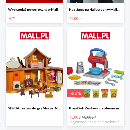
Wyprzedaż noworoczna w Mall.pl do -70%
Kostiumy na Halloween w Mall.pl od 22 zł
70%
22.00 zł
-
23
%
SIMBA zestaw do gry Masza i Niedźwiedź - Duży dom Maszy -15%
Play-Doh Zestaw do robienia makaronów -23%
75.00 zł
98.00 zł*
*najniższa cena z 30 dni przed obniżką