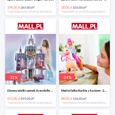
194.00 zł
267.00 zł*
58.00 zł
103.00 zł*
*najniższa cena z 30 dni przed obniżką
*najniższa cena z 30 dni przed obniżką
-
31
%
-
24
%
Disney wielki zamek Arendelle Frozen 2 -30%
Mattel lalka Barbie z koniem -24%
655.00 zł
944.00 zł*
88.00 zł
116.00 zł*
*najniższa cena z 30 dni przed obniżką
*najniższa cena z 30 dni przed obniżką