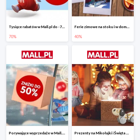
Tysiące rabatów w Mall.pl do -70%
Ferie zimowe na stoku i w domu w Mall.pl do -40%
70%
40%
Porywające wyprzedaże w Mall.pl do -50%
Prezenty na Mikołajki i Święta w Mall.pl do -40%