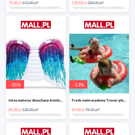
75.00 zł
142.00 zł*
120.00 zł
209.00 zł*
*najniższa cena z 30 dni przed obniżką
*najniższa cena z 30 dni przed obniżką
-
35
%
-
13
%
Intex materac dmuchany Anielskie skrzydła -34%
Freds swim academy Trener pływania
85.00 zł
130.00 zł*
69.00 zł
79.00 zł*
*najniższa cena z 30 dni przed obniżką
*najniższa cena z 30 dni przed obniżką