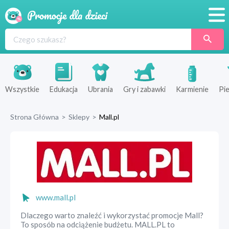
Promocje
Produkty
Sklepy
Wszystkie
Edukacja
Ubrania
Gry i zabawki
Karmienie
Pie
Blog
Strona Główna
>
Sklepy
>
Mall.pl
Wyprawka
www.mall.pl
Dlaczego warto znaleźć i wykorzystać promocje Mall?
To sposób na odciążenie budżetu. MALL.PL to