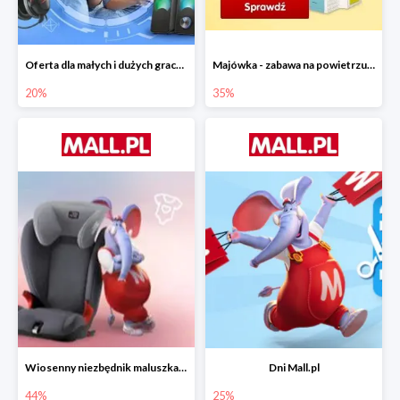
Oferta dla małych i dużych graczy w Mall.pl do -20%
Majówka - zabawa na powietrzu do -35%
20%
35%
Wiosenny niezbędnik maluszka do -44% taniej
Dni Mall.pl
44%
25%