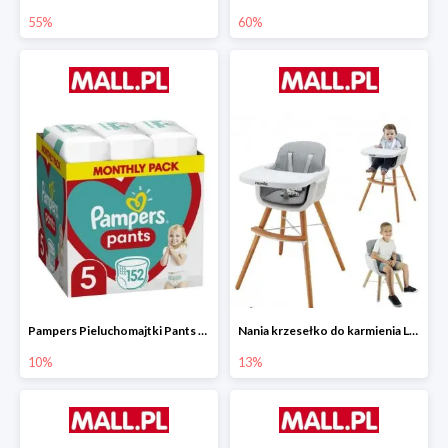
55%
60%
Pampers Pieluchomajtki Pants 5 (12-17 kg) 152 szt.
Nania krzesełko do karmienia LUNA 2w1
10%
13%