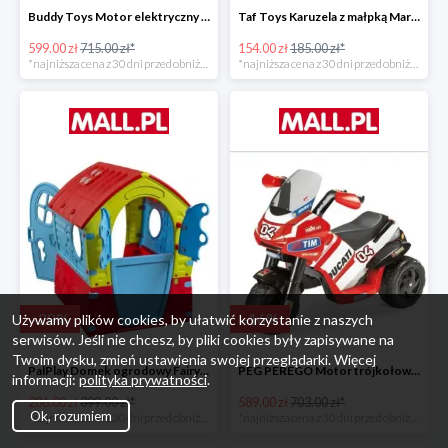
Buddy Toys Motor elektryczny BMW K1300 BEC 6011 -16%
Taf Toys Karuzela z małpką Marco -16%
599.00 zł
715.00 zł*
154.00 zł
185.00 zł*
*najniższa cena z 30 dni przed obniżką
*najniższa cena z 30 dni przed obniżką
-
28
%
-
16
%
Używamy plików cookies, by ułatwić korzystanie z naszych
serwisów. Jeśli nie chcesz, by pliki cookies były zapisywane na
Twoim dysku, zmień ustawienia swojej przeglądarki. Więcej
PalPlay Domek ogrodowy Fairy House -28%
PEG PEREGO Motor trójkołowy Ducati Desmosedici -16%
informacji:
polityka prywatności
.
286.00 zł
399.00 zł*
589.00 zł
703.00 zł*
Ok, rozumiem
*najniższa cena z 30 dni przed obniżką
*najniższa cena z 30 dni przed obniżką