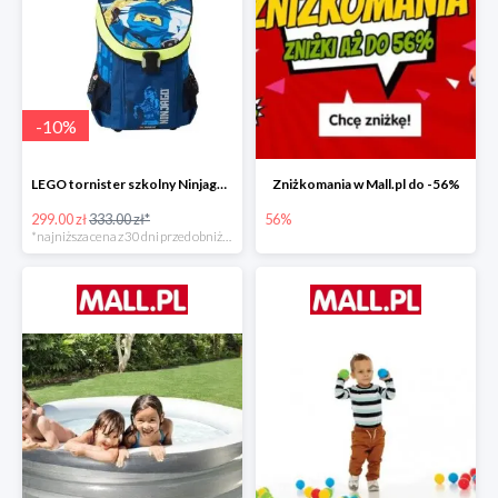
-
10
%
LEGO tornister szkolny Ninjago JAY of Lightning Easy
Zniżkomania w Mall.pl do -56%
299.00 zł
333.00 zł*
56%
*najniższa cena z 30 dni przed obniżką