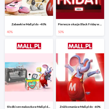
Zabawki w Mall.pl do -40%
Pierwsze okazje Black Friday w Mall.pl do -50%
40%
50%
Słodki sen maluszka w Mall.pl do -55%
Zniżkomania w Mall.pl do -60%