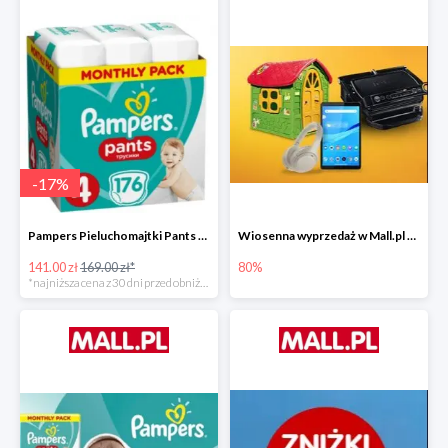
-
17
%
Pampers Pieluchomajtki Pants 4 (9-15 kg) 176 szt. -16%
Wiosenna wyprzedaż w Mall.pl do -80%
141.00 zł
169.00 zł*
80%
*najniższa cena z 30 dni przed obniżką