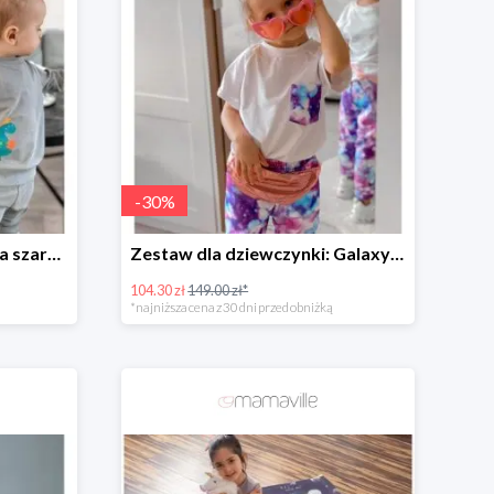
-
30
%
Dres dziecięcy dla chłopca szary, dinozaur -30%
Zestaw dla dziewczynki: Galaxy Unicorn -30%
104.30 zł
149.00 zł*
*najniższa cena z 30 dni przed obniżką