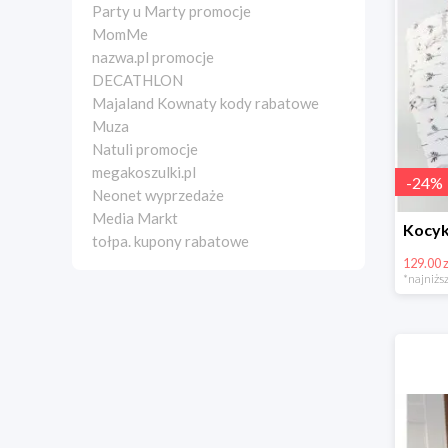
Party u Marty promocje
MomMe
nazwa.pl promocje
DECATHLON
Majaland Kownaty kody rabatowe
Muza
Natuli promocje
megakoszulki.pl
-
24
%
Neonet wyprzedaże
Media Markt
tołpa. kupony rabatowe
129.00 z
*najniższ