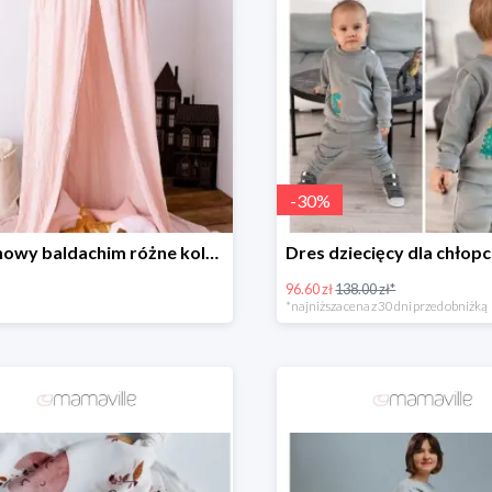
-
30
%
Muślinowy baldachim różne kolory
96.60 zł
138.00 zł*
*najniższa cena z 30 dni przed obniżką