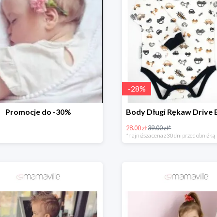
-
28
%
Promocje do -30%
28.00 zł
39.00 zł*
*najniższa cena z 30 dni przed obniżką