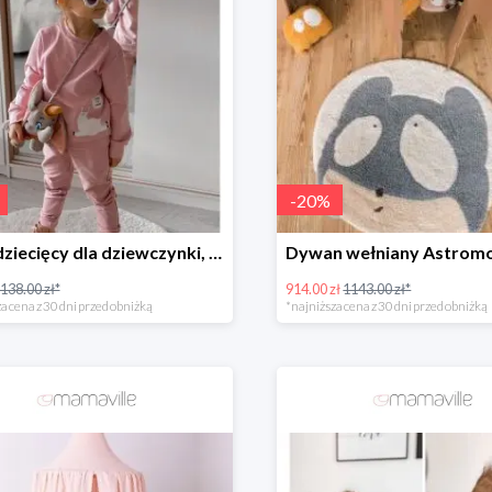
-
20
%
Dres dziecięcy dla dziewczynki, blady róż, lama Fluffy -35%
138.00 zł*
914.00 zł
1143.00 zł*
a cena z 30 dni przed obniżką
*najniższa cena z 30 dni przed obniżką