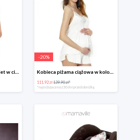
-
20
%
Koszulka w paski dla kobiet w ciąży i kobiet karmiących -20%
Kobieca piżama ciążowa w kolorze białym -20%
111.92 zł
139.90 zł*
*najniższa cena z 30 dni przed obniżką