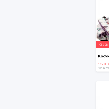
-
25
%
119.00 z
*najniższ