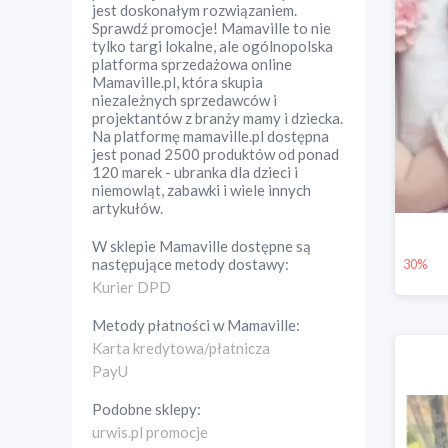
jest doskonałym rozwiązaniem.
Sprawdź promocje! Mamaville to nie
tylko targi lokalne, ale ogólnopolska
platforma sprzedażowa online
Mamaville.pl, która skupia
niezależnych sprzedawców i
projektantów z branży mamy i dziecka.
Na platformę mamaville.pl dostępna
jest ponad 2500 produktów od ponad
120 marek - ubranka dla dzieci i
niemowląt, zabawki i wiele innych
artykułów.
W sklepie
Mamaville
dostępne są
następujące metody dostawy:
30%
Kurier DPD
Metody płatności w
Mamaville
:
Karta kredytowa/płatnicza
PayU
Podobne sklepy:
urwis.pl promocje