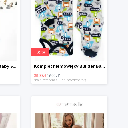
-
22
%
Body Długi Rękaw Drive Baby Sparrow -28%
Komplet niemowlęcy Builder Baby Sparrow -22%
38.00 zł
49.00 zł*
*najniższa cena z 30 dni przed obniżką