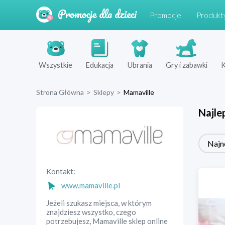
Promocje
Produkt
Wszystkie
Edukacja
Ubrania
Gry i zabawki
K
Strona Główna
>
Sklepy
>
Mamaville
Najle
Najn
Kontakt:
www.mamaville.pl
Jeżeli szukasz miejsca, w którym
znajdziesz wszystko, czego
potrzebujesz, Mamaville sklep online