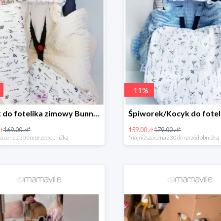
-
11
%
Kocyk do fotelika zimowy Bunnies Mi Bebe -23%
ł
169.00 zł*
159.00 zł
179.00 zł*
a cena z 30 dni przed obniżką
*najniższa cena z 30 dni przed obniżką