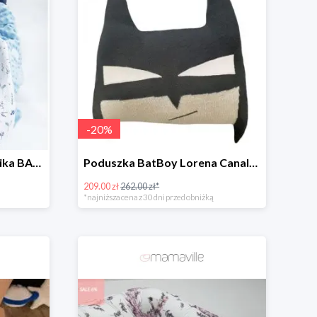
-
20
%
Śpiworek/Kocyk do fotelika BAMBUSOWY Bunnies -11%
Poduszka BatBoy Lorena Canals -20%
209.00 zł
262.00 zł*
*najniższa cena z 30 dni przed obniżką