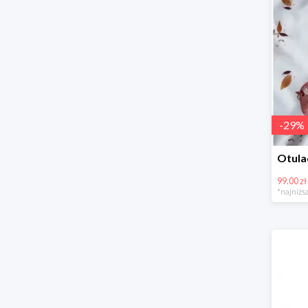
-
29
%
99.00 zł
*najniższ