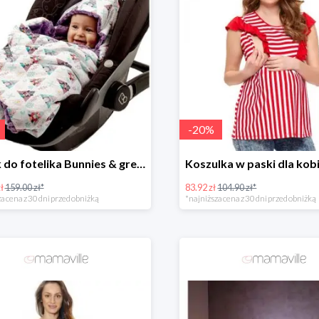
-
20
%
Kocyk do fotelika Bunnies & grey dots -25%
ł
159.00 zł*
83.92 zł
104.90 zł*
a cena z 30 dni przed obniżką
*najniższa cena z 30 dni przed obniżką