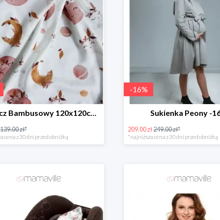
-
16
%
Otulacz Bambusowy 120x120cm Boho space Mi Bebe -28%
Sukienka Peony -1
139.00 zł*
209.00 zł
249.00 zł*
a cena z 30 dni przed obniżką
*najniższa cena z 30 dni przed obniżką