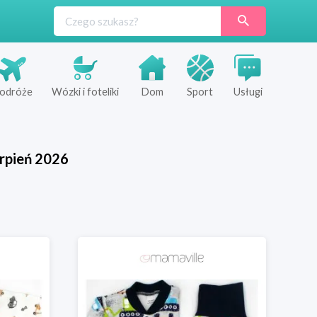
odróże
Wózki i foteliki
Dom
Sport
Usługi
rpień
2026