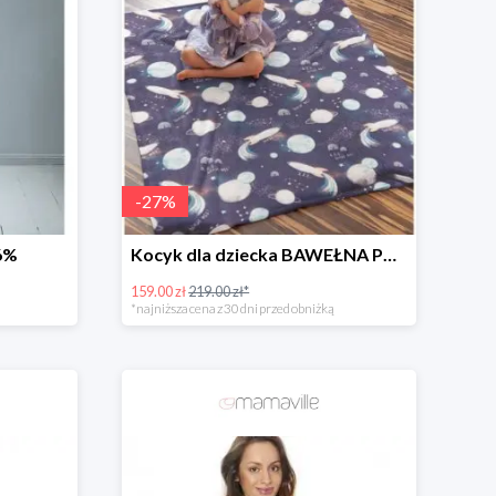
-
27
%
6%
Kocyk dla dziecka BAWEŁNA PREMIUM -27%
159.00 zł
219.00 zł*
*najniższa cena z 30 dni przed obniżką