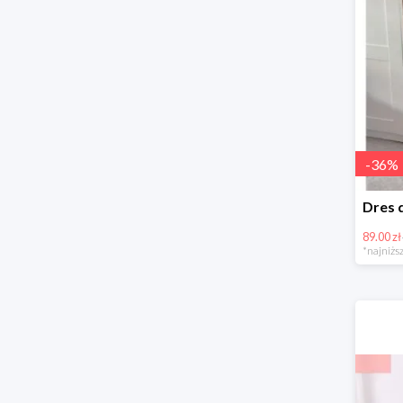
-
36
%
89.00 zł
*najniższ