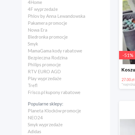
4Home
4F wyprzedaże
Phlov by Anna Lewandowska
Pakamera promocje
Nowa Era
Biedronka promocje
Smyk
MamaGama kody rabatowe
-
51
%
Bezpieczna Rodzina
Philips promocje
RTV EURO AGD
Play wyprzedaże
27.00 zł
*najniższ
Trefl
Frisco.pl kupony rabatowe
Popularne sklepy:
Planeta Klocków promocje
NEO24
Smyk wyprzedaże
Adidas