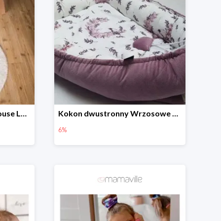
Dywan wełniany Astromouse Lorena Canals -20%
Kokon dwustronny Wrzosowe Ptaszki
6%