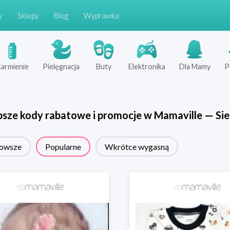
y
Sklepy
Blog
Wyprawka
armienie
Pielęgnacja
Buty
Elektronika
Dla Mamy
P
psze kody rabatowe i promocje w
Mamaville
—
Sie
owsze
Popularne
Wkrótce wygasną