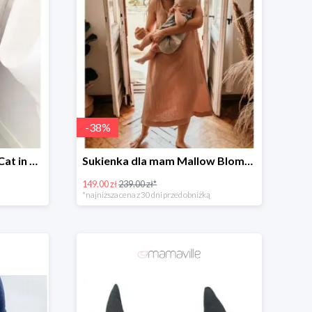
-
38
%
Zestaw dla dziewczynki: Cat in Pocket Fluffy -35%
Sukienka dla mam Mallow Bloms -37%
149.00 zł
239.00 zł*
*najniższa cena z 30 dni przed obniżką