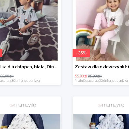
-
35
%
Koszulka dla chłopca, biała, Dino roller skater Fluffy -50%
55.00 zł*
55.00 zł
85.00 zł*
a cena z 30 dni przed obniżką
*najniższa cena z 30 dni przed obniżką