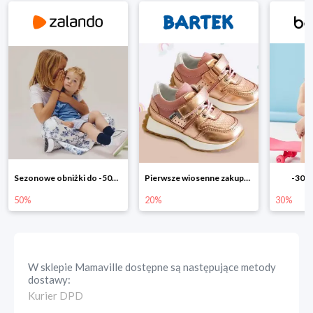
Pierwsze wiosenne zakupy -20%
-30% na wszystko!!
-40% n
20%
30%
40%
W sklepie
Mamaville
dostępne są następujące metody
dostawy:
Kurier DPD