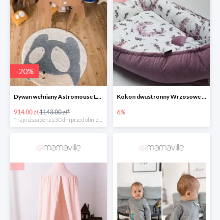
-
20
%
Dywan wełniany Astromouse Lorena Canals -20%
Kokon dwustronny Wrzosowe Ptaszki
914.00 zł
1143.00 zł*
6%
*najniższa cena z 30 dni przed obniżką