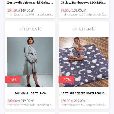
Zestaw dla dziewczynki: Galaxy Unicorn -30%
Otulacz Bambusowy 120x120cm Boho space Mi Bebe -28%
104.30 zł
149.00 zł*
99.00 zł
139.00 zł*
*najniższa cena z 30 dni przed obniżką
*najniższa cena z 30 dni przed obniżką
-
16
%
-
27
%
Sukienka Peony -16%
Kocyk dla dziecka BAWEŁNA PREMIUM -27%
209.00 zł
249.00 zł*
159.00 zł
219.00 zł*
*najniższa cena z 30 dni przed obniżką
*najniższa cena z 30 dni przed obniżką