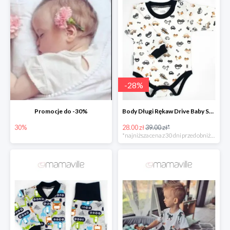
-
28
%
Promocje do -30%
Body Długi Rękaw Drive Baby Sparrow -28%
30%
28.00 zł
39.00 zł*
*najniższa cena z 30 dni przed obniżką