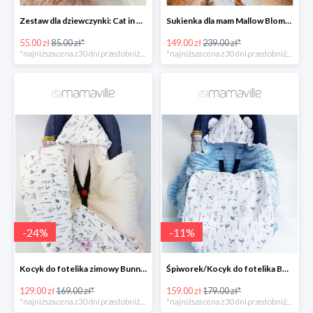
Zestaw dla dziewczynki: Cat in Pocket Fluffy -35%
Sukienka dla mam Mallow Bloms -37%
55.00 zł
85.00 zł*
149.00 zł
239.00 zł*
*najniższa cena z 30 dni przed obniżką
*najniższa cena z 30 dni przed obniżką
-
24
%
-
11
%
Kocyk do fotelika zimowy Bunnies Mi Bebe -23%
Śpiworek/Kocyk do fotelika BAMBUSOWY Bunnies -11%
129.00 zł
169.00 zł*
159.00 zł
179.00 zł*
*najniższa cena z 30 dni przed obniżką
*najniższa cena z 30 dni przed obniżką