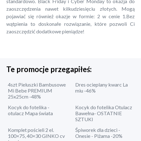
standardowo. Black Friday i Cyber Monday to okazja do
zaoszczędzenia nawet kilkudziesięciu złotych. Mogą
pojawiać się również okazje w formie: 2 w cenie 1.Bez
wątpienia to doskonałe rozwiązanie, które pozwoli Ci
zaoszczędzić dodatkowe pieniądze!
Te promocje przegapiłeś:
4szt Pieluszki Bambusowe
Dres ocieplany kwarc La
Mi Bebe PREMIUM
miu -46%
25x25cm -48%
Kocyk do fotelika -
Kocyk do fotelika Otulacz
otulacz Mapa świata
Bawełna- OSTATNIE
SZTUKI
Komplet pościeli 2 el.
Śpiworek dla dzieci -
100×75, 40×30 GINKO cv
Onesie - Piżama -20%