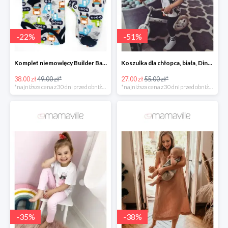
-
22
%
-
51
%
Komplet niemowlęcy Builder Baby Sparrow -22%
Koszulka dla chłopca, biała, Dino roller skater Fluffy -50%
38.00 zł
49.00 zł*
27.00 zł
55.00 zł*
*najniższa cena z 30 dni przed obniżką
*najniższa cena z 30 dni przed obniżką
-
35
%
-
38
%