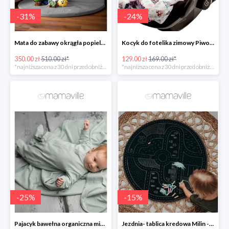
-
31
%
-
24
%
Mata do zabawy okrągła popielata MAŁPISZON -31%
Kocyk do fotelika zimowy Piwonie/ Peonie Mi Bebe -23%
350.00 zł
510.00 zł*
129.00 zł
169.00 zł*
*najniższa cena z 30 dni przed obniżką
*najniższa cena z 30 dni przed obniżką
-
25
%
-
15
%
Pajacyk bawełna organiczna miętowy Nanaf Organic -25%
Jezdnia- tablica kredowa Milin -14%