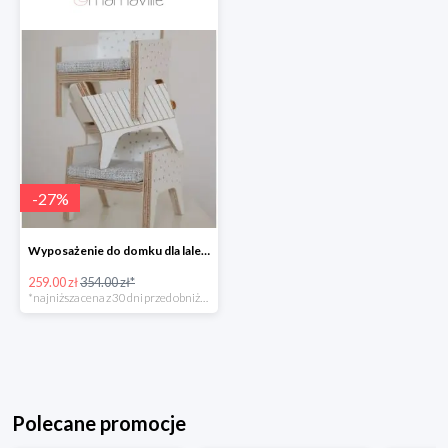
-
27
%
Wyposażenie do domku dla lalek Milin -26%
259.00 zł
354.00 zł*
*najniższa cena z 30 dni przed obniżką
Polecane promocje