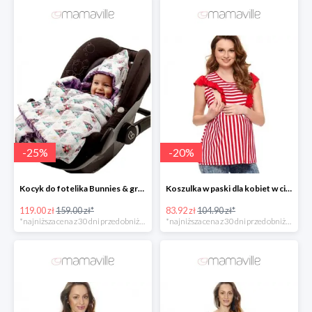
-
25
%
-
20
%
Kocyk do fotelika Bunnies & grey dots -25%
Koszulka w paski dla kobiet w ciąży i kobiet karmiących -20%
119.00 zł
159.00 zł*
83.92 zł
104.90 zł*
*najniższa cena z 30 dni przed obniżką
*najniższa cena z 30 dni przed obniżką