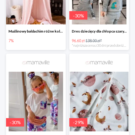
-
30
%
Muślinowy baldachim różne kolory
Dres dziecięcy dla chłopca szary, dinozaur -30%
7%
96.60 zł
138.00 zł*
*najniższa cena z 30 dni przed obniżką
-
30
%
-
29
%