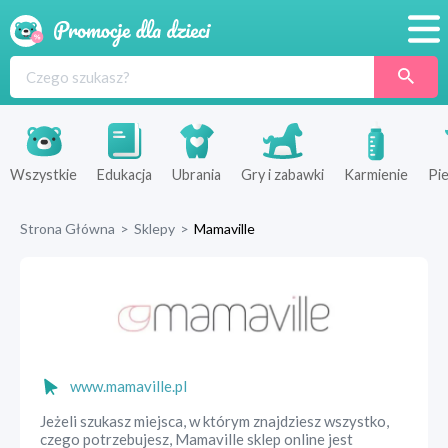
Promocje
Produkty
Sklepy
Wszystkie
Edukacja
Ubrania
Gry i zabawki
Karmienie
Pie
Blog
Strona Główna
>
Sklepy
>
Mamaville
Wyprawka
www.mamaville.pl
Jeżeli szukasz miejsca, w którym znajdziesz wszystko,
czego potrzebujesz, Mamaville sklep online jest