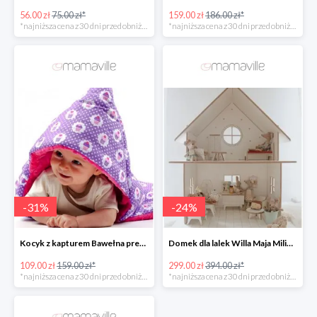
56.00 zł
75.00 zł*
159.00 zł
186.00 zł*
*najniższa cena z 30 dni przed obniżką
*najniższa cena z 30 dni przed obniżką
-
31
%
-
24
%
Kocyk z kapturem Bawełna premium MI BEBE -31%
Domek dla lalek Willa Maja Milin -24%
109.00 zł
159.00 zł*
299.00 zł
394.00 zł*
*najniższa cena z 30 dni przed obniżką
*najniższa cena z 30 dni przed obniżką