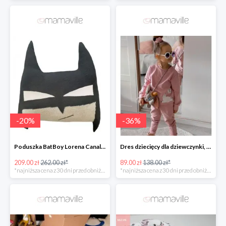
-
20
%
-
36
%
Poduszka BatBoy Lorena Canals -20%
Dres dziecięcy dla dziewczynki, blady róż, lama Fluffy -35%
209.00 zł
262.00 zł*
89.00 zł
138.00 zł*
*najniższa cena z 30 dni przed obniżką
*najniższa cena z 30 dni przed obniżką