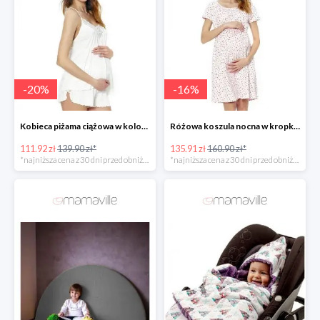
-
20
%
-
16
%
Kobieca piżama ciążowa w kolorze białym -20%
Różowa koszula nocna w kropki dla kobiet w ciąży -20%
111.92 zł
139.90 zł*
135.91 zł
160.90 zł*
*najniższa cena z 30 dni przed obniżką
*najniższa cena z 30 dni przed obniżką