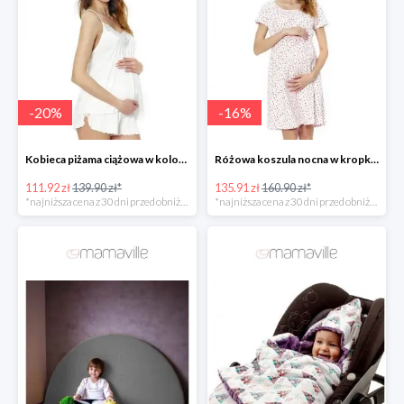
-
20
%
-
16
%
Kobieca piżama ciążowa w kolorze białym -20%
Różowa koszula nocna w kropki dla kobiet w ciąży -20%
111.92 zł
139.90 zł*
135.91 zł
160.90 zł*
*najniższa cena z 30 dni przed obniżką
*najniższa cena z 30 dni przed obniżką