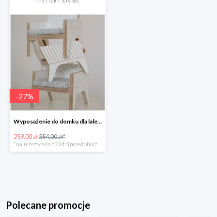
-
27
%
Wyposażenie do domku dla lalek Milin -26%
259.00 zł
354.00 zł*
*najniższa cena z 30 dni przed obniżką
Polecane promocje