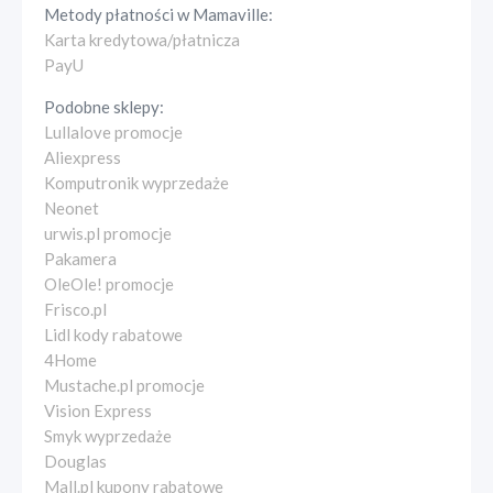
Metody płatności w
Mamaville
:
Karta kredytowa/płatnicza
PayU
Podobne sklepy:
Lullalove promocje
Aliexpress
Komputronik wyprzedaże
Neonet
urwis.pl promocje
Pakamera
OleOle! promocje
Frisco.pl
Lidl kody rabatowe
4Home
Mustache.pl promocje
Vision Express
Smyk wyprzedaże
Douglas
Mall.pl kupony rabatowe