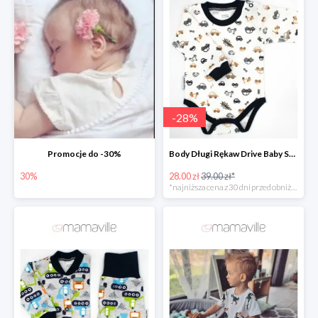
-
28
%
Promocje do -30%
Body Długi Rękaw Drive Baby Sparrow -28%
30%
28.00 zł
39.00 zł*
*najniższa cena z 30 dni przed obniżką