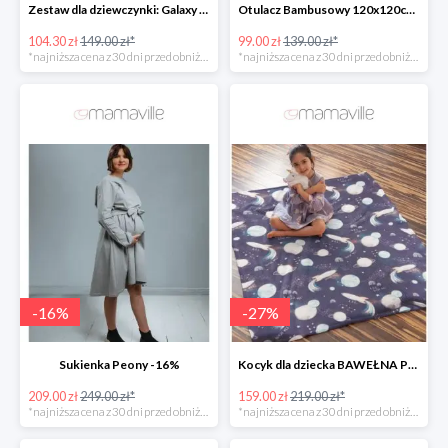
Zestaw dla dziewczynki: Galaxy Unicorn -30%
Otulacz Bambusowy 120x120cm Boho space Mi Bebe -28%
104.30 zł
149.00 zł*
99.00 zł
139.00 zł*
*najniższa cena z 30 dni przed obniżką
*najniższa cena z 30 dni przed obniżką
-
16
%
-
27
%
Sukienka Peony -16%
Kocyk dla dziecka BAWEŁNA PREMIUM -27%
209.00 zł
249.00 zł*
159.00 zł
219.00 zł*
*najniższa cena z 30 dni przed obniżką
*najniższa cena z 30 dni przed obniżką