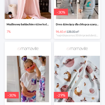
-
30
%
Muślinowy baldachim różne kolory
Dres dziecięcy dla chłopca szary, dinozaur -30%
7%
96.60 zł
138.00 zł*
*najniższa cena z 30 dni przed obniżką
-
30
%
-
29
%