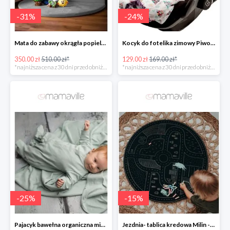
-
31
%
-
24
%
Mata do zabawy okrągła popielata MAŁPISZON -31%
Kocyk do fotelika zimowy Piwonie/ Peonie Mi Bebe -23%
350.00 zł
510.00 zł*
129.00 zł
169.00 zł*
*najniższa cena z 30 dni przed obniżką
*najniższa cena z 30 dni przed obniżką
-
25
%
-
15
%
Pajacyk bawełna organiczna miętowy Nanaf Organic -25%
Jezdnia- tablica kredowa Milin -14%