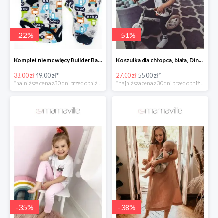
-
22
%
-
51
%
Komplet niemowlęcy Builder Baby Sparrow -22%
Koszulka dla chłopca, biała, Dino roller skater Fluffy -50%
38.00 zł
49.00 zł*
27.00 zł
55.00 zł*
*najniższa cena z 30 dni przed obniżką
*najniższa cena z 30 dni przed obniżką
-
35
%
-
38
%