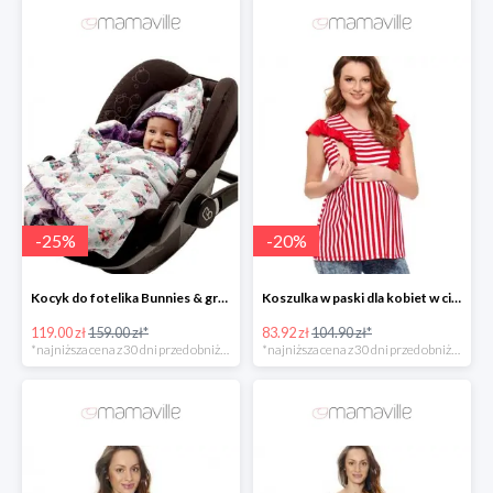
-
25
%
-
20
%
Kocyk do fotelika Bunnies & grey dots -25%
Koszulka w paski dla kobiet w ciąży i kobiet karmiących -20%
119.00 zł
159.00 zł*
83.92 zł
104.90 zł*
*najniższa cena z 30 dni przed obniżką
*najniższa cena z 30 dni przed obniżką