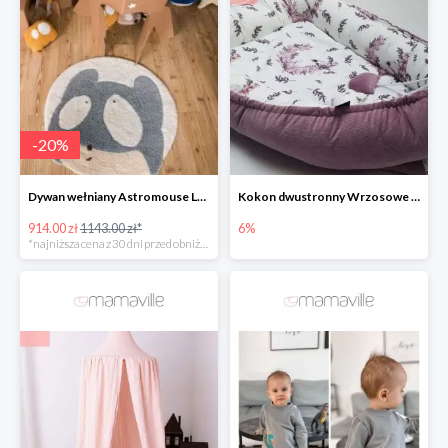
-
20
%
Dywan wełniany Astromouse Lorena Canals -20%
Kokon dwustronny Wrzosowe Ptaszki
914.00 zł
1143.00 zł*
6%
*najniższa cena z 30 dni przed obniżką