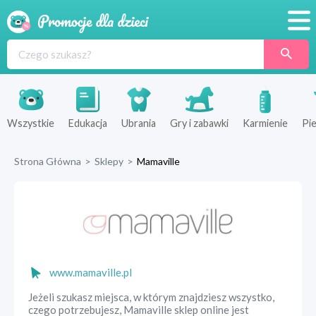
Promocje
Produkty
Sklepy
Wszystkie
Edukacja
Ubrania
Gry i zabawki
Karmienie
Pie
Blog
Strona Główna
>
Sklepy
>
Mamaville
Wyprawka
www.mamaville.pl
Jeżeli szukasz miejsca, w którym znajdziesz wszystko,
czego potrzebujesz, Mamaville sklep online jest