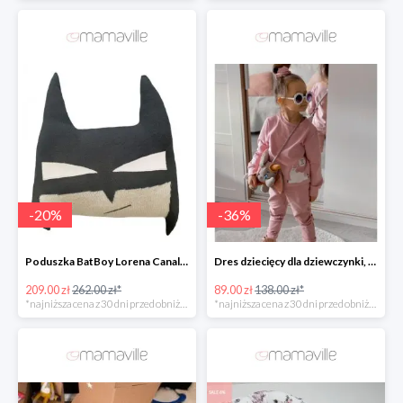
-
20
%
-
36
%
Poduszka BatBoy Lorena Canals -20%
Dres dziecięcy dla dziewczynki, blady róż, lama Fluffy -35%
209.00 zł
262.00 zł*
89.00 zł
138.00 zł*
*najniższa cena z 30 dni przed obniżką
*najniższa cena z 30 dni przed obniżką