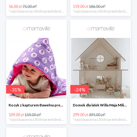
56.00 zł
75.00 zł*
159.00 zł
186.00 zł*
*najniższa cena z 30 dni przed obniżką
*najniższa cena z 30 dni przed obniżką
-
31
%
-
24
%
Kocyk z kapturem Bawełna premium MI BEBE -31%
Domek dla lalek Willa Maja Milin -24%
109.00 zł
159.00 zł*
299.00 zł
394.00 zł*
*najniższa cena z 30 dni przed obniżką
*najniższa cena z 30 dni przed obniżką