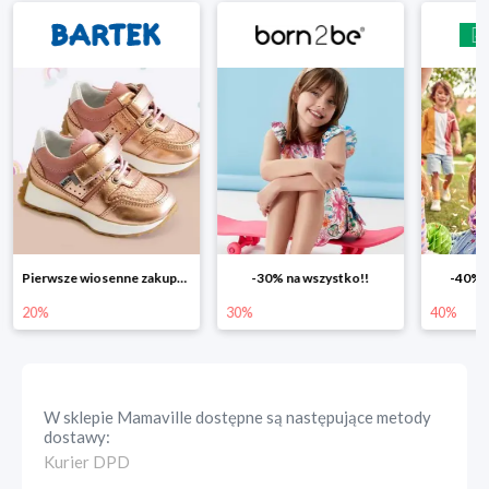
Pierwsze wiosenne zakupy -20%
-30% na wszystko!!
-40% n
20%
30%
40%
W sklepie
Mamaville
dostępne są następujące metody
dostawy:
Kurier DPD