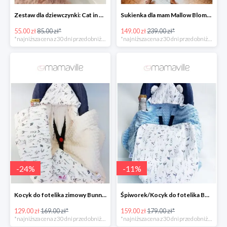
Zestaw dla dziewczynki: Cat in Pocket Fluffy -35%
Sukienka dla mam Mallow Bloms -37%
55.00 zł
85.00 zł*
149.00 zł
239.00 zł*
*najniższa cena z 30 dni przed obniżką
*najniższa cena z 30 dni przed obniżką
-
24
%
-
11
%
Kocyk do fotelika zimowy Bunnies Mi Bebe -23%
Śpiworek/Kocyk do fotelika BAMBUSOWY Bunnies -11%
129.00 zł
169.00 zł*
159.00 zł
179.00 zł*
*najniższa cena z 30 dni przed obniżką
*najniższa cena z 30 dni przed obniżką