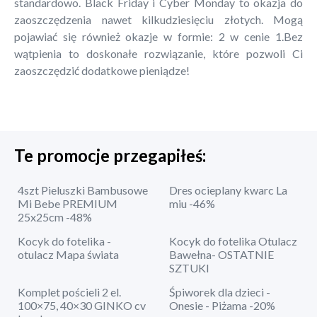
standardowo. Black Friday i Cyber Monday to okazja do
zaoszczędzenia nawet kilkudziesięciu złotych. Mogą
pojawiać się również okazje w formie: 2 w cenie 1.Bez
wątpienia to doskonałe rozwiązanie, które pozwoli Ci
zaoszczędzić dodatkowe pieniądze!
Te promocje przegapiłeś:
4szt Pieluszki Bambusowe
Dres ocieplany kwarc La
Mi Bebe PREMIUM
miu -46%
25x25cm -48%
Kocyk do fotelika -
Kocyk do fotelika Otulacz
otulacz Mapa świata
Bawełna- OSTATNIE
SZTUKI
Komplet pościeli 2 el.
Śpiworek dla dzieci -
100×75, 40×30 GINKO cv
Onesie - Piżama -20%