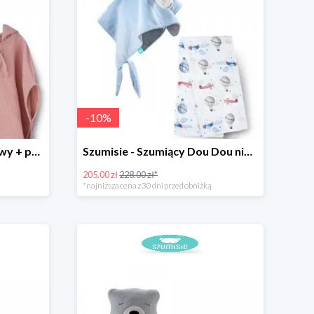
-
10
%
Szumisie z bajkami - różowy + ponczo
Szumisie - Szumiący Dou Dou niebieski + otulacz
205.00 zł
228.00 zł*
*najniższa cena z 30 dni przed obniżką