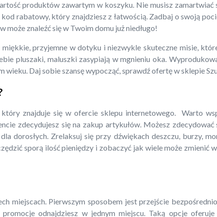
rtość produktów zawartym w koszyku. Nie musisz zamartwiać się
kod rabatowy, który znajdziesz z łatwością. Zadbaj o swoją pociec
ków może znaleźć się w Twoim domu już niedługo!
miękkie, przyjemne w dotyku i niezwykle skuteczne misie, któr
iebie pluszaki, maluszki zasypiają w mgnieniu oka. Wyproduko
m wieku. Daj sobie szansę wypocząć, sprawdź ofertę w sklepie Sz
?
który znajduje się w ofercie sklepu internetowego. Warto ws
ncie zdecydujesz się na zakup artykułów. Możesz zdecydować si
la dorosłych. Zrelaksuj się przy dźwiękach deszczu, burzy, mo
zczędzić sporą ilość pieniędzy i zobaczyć jak wiele może zmieni
ech miejscach. Pierwszym sposobem jest przejście bezpośrednio
 promocje odnajdziesz w jednym miejscu. Taką opcje oferuje n