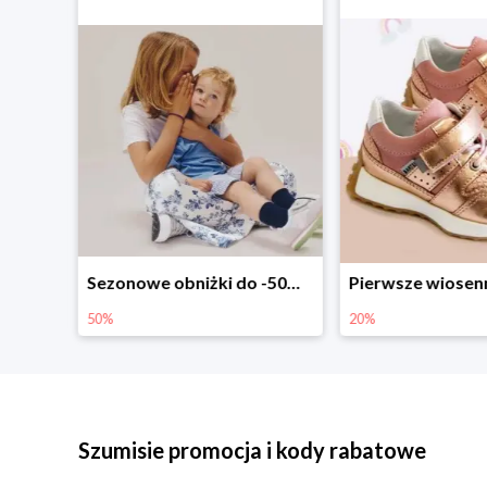
Sezonowe obniżki do -50% w Zalando
Pierwsze wiosenne zakupy -20%
-30% na wsz
20%
30%
Szumisie promocja i kody rabatowe