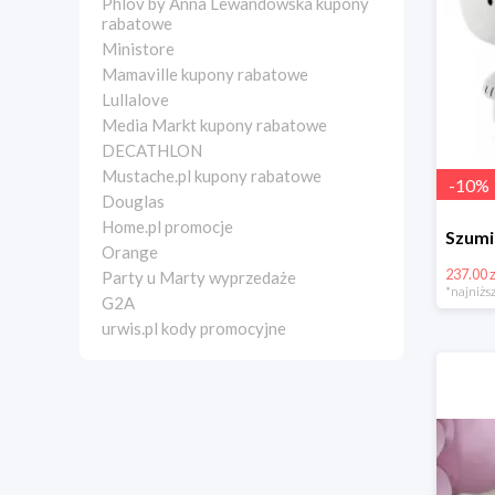
Phlov by Anna Lewandowska kupony
rabatowe
Ministore
Mamaville kupony rabatowe
Lullalove
Media Markt kupony rabatowe
DECATHLON
Mustache.pl kupony rabatowe
-
10
%
Douglas
Home.pl promocje
Orange
237.00 z
Party u Marty wyprzedaże
*najniższ
G2A
urwis.pl kody promocyjne