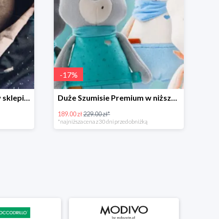
-
17
%
Szumisie z kołysankami w sklepie Szumisie -20%
Duże Szumisie Premium w niższej cenie
189.00 zł
229.00 zł*
*najniższa cena z 30 dni przed obniżką