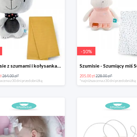
-
10
%
Szumisie z szumami i kołysankami szary + otulacz
ł
264.00 zł*
205.00 zł
228.00 zł*
a cena z 30 dni przed obniżką
*najniższa cena z 30 dni przed obniżką