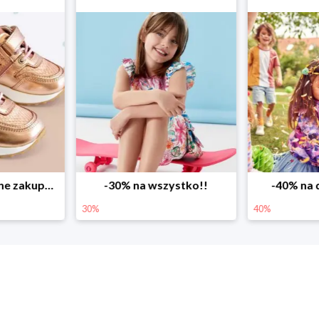
ystko!!
-40% na drugą sztukę
Wiosenne r
40%
25%