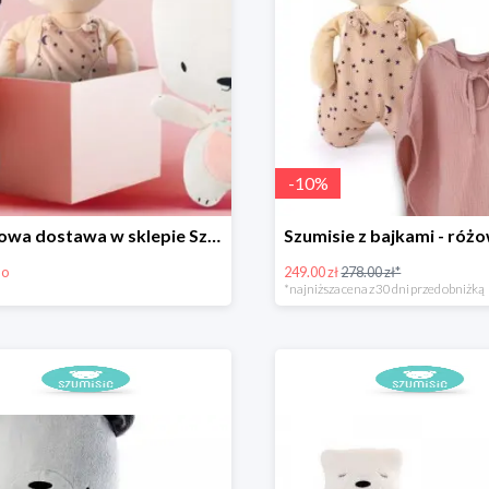
-
10
%
Darmowa dostawa w sklepie Szumisie
mo
249.00 zł
278.00 zł*
*najniższa cena z 30 dni przed obniżką