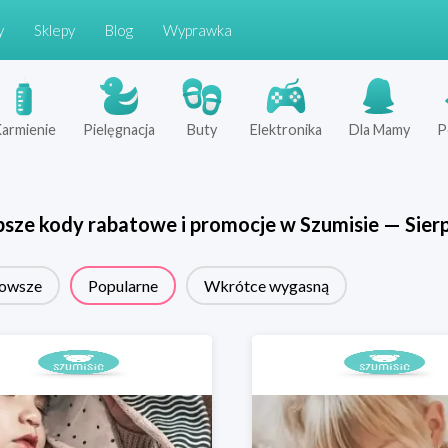
y
Sklepy
Blog
Wyprawka
armienie
Pielęgnacja
Buty
Elektronika
Dla Mamy
P
psze kody rabatowe i promocje w
Szumisie
—
Sier
owsze
Popularne
Wkrótce wygasną