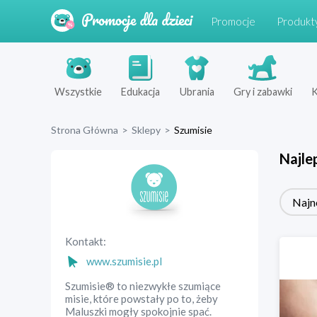
Promocje
Produkt
Wszystkie
Edukacja
Ubrania
Gry i zabawki
K
Strona Główna
>
Sklepy
>
Szumisie
Najle
Najn
Kontakt:
www.szumisie.pl
Szumisie® to niezwykłe szumiące
misie, które powstały po to, żeby
Maluszki mogły spokojnie spać.