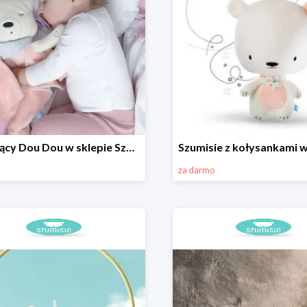
Szumiący Dou Dou w sklepie Szumisie -15%
za darmo