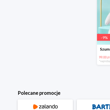
-
9
%
Szumi
99.00 zł
*najniższ
Polecane promocje