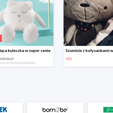
ąca kuleczka w super cenie
109.00 zł*
20%
a cena z 30 dni przed obniżką