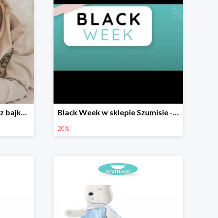
Zabawka roku - Szumisie z bajkami w sklepie Szumisie -10%
Black Week w sklepie Szumisie - wszystkie Szumisie -20%
20%