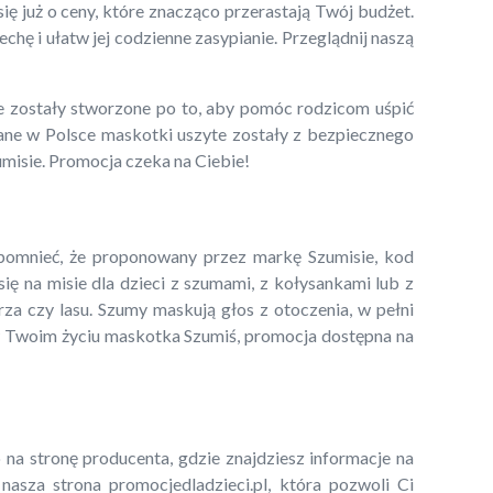
 już o ceny, które znacząco przerastają Twój budżet.
hę i ułatw jej codzienne zasypianie. Przeglądnij naszą
e zostały stworzone po to, aby pomóc rodzicom uśpić
wane w Polsce maskotki uszyte zostały z bezpiecznego
umisie. Promocja czeka na Ciebie!
pomnieć, że proponowany przez markę Szumisie, kod
ę na misie dla dzieci z szumami, z kołysankami lub z
rza czy lasu. Szumy maskują głos z otoczenia, w pełni
ć w Twoim życiu maskotka Szumiś, promocja dostępna na
 na stronę producenta, gdzie znajdziesz informacje na
asza strona promocjedladzieci.pl, która pozwoli Ci