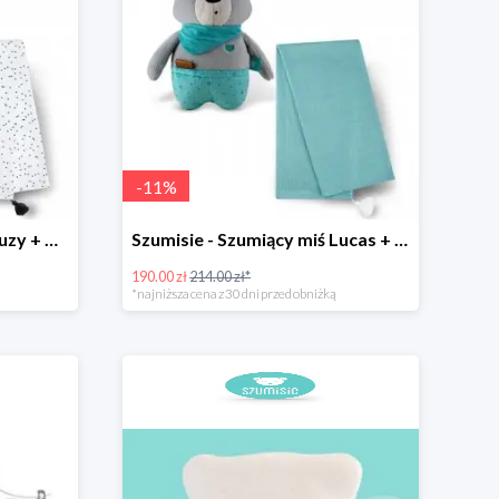
-
11
%
Szumisie - Szumiący miś Suzy + otulacz
Szumisie - Szumiący miś Lucas + otulacz
190.00 zł
214.00 zł*
*najniższa cena z 30 dni przed obniżką