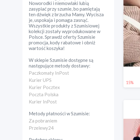
Noworodki i niemowlaki lubią
zasypiać przy szumie, bo pamiętają
ten dźwięk z brzucha Mamy. Wycisza
je, uspokaja i pomaga zasnąć.
Wszystkie produkty z Szumisiowej
kolekcji zostały wyprodukowane w
Polsce. Sprawdź oferty Szumisie
promocja, kody rabatowe i obniż
wartość koszyka!
W sklepie
Szumisie
dostępne są
następujące metody dostawy:
Paczkomaty InPost
Kurier UPS
15%
Kurier Pocztex
Poczta Polska
Kurier InPost
Metody płatności w
Szumisie
:
Za pobraniem
Przelewy24
Podobne sklepy: