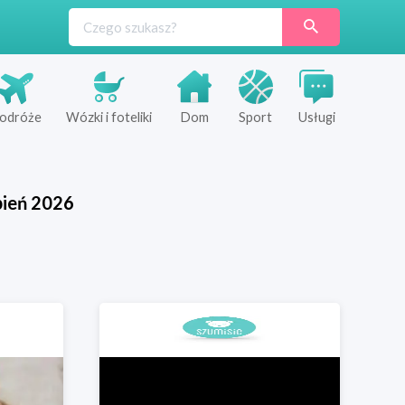
odróże
Wózki i foteliki
Dom
Sport
Usługi
pień
2026