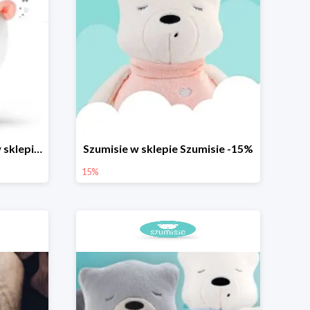
Szumisie z kołysankami w sklepie Szumisie - teraz darmowa dostawa
Szumisie w sklepie Szumisie -15%
15%