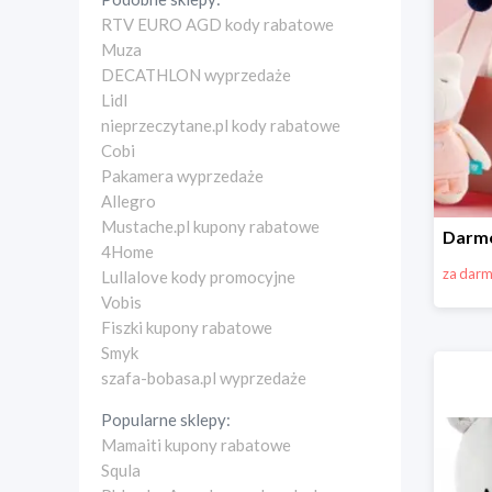
RTV EURO AGD kody rabatowe
Muza
DECATHLON wyprzedaże
Lidl
nieprzeczytane.pl kody rabatowe
Cobi
Pakamera wyprzedaże
Allegro
Mustache.pl kupony rabatowe
4Home
za dar
Lullalove kody promocyjne
Vobis
Fiszki kupony rabatowe
Smyk
szafa-bobasa.pl wyprzedaże
Popularne sklepy:
Mamaiti kupony rabatowe
Squla