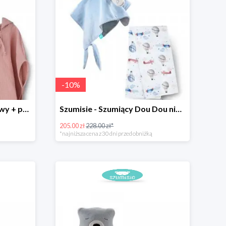
-
10
%
Szumisie z bajkami - różowy + ponczo
Szumisie - Szumiący Dou Dou niebieski + otulacz
205.00 zł
228.00 zł*
*najniższa cena z 30 dni przed obniżką