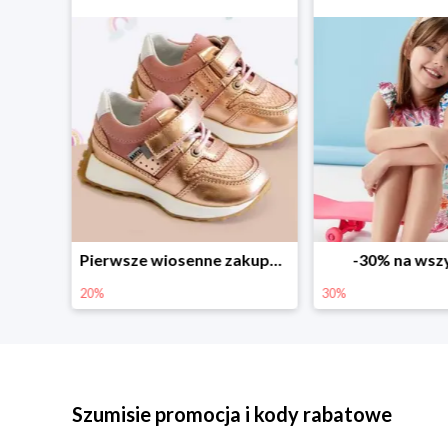
Sezonowe obniżki do -50% w Zalando
Pierwsze wiosenne zakupy -20%
-30% na wsz
20%
30%
Szumisie promocja i kody rabatowe