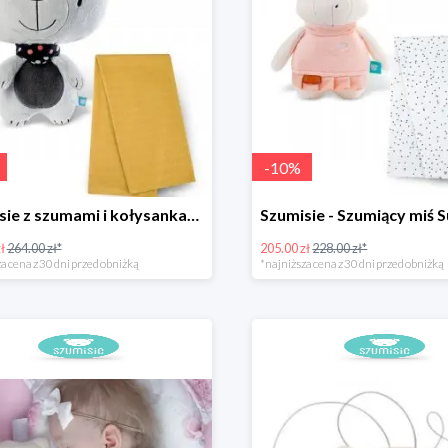
-
10
%
Szumisie z szumami i kołysankami szary + otulacz
ł
264.00 zł*
205.00 zł
228.00 zł*
a cena z 30 dni przed obniżką
*najniższa cena z 30 dni przed obniżką