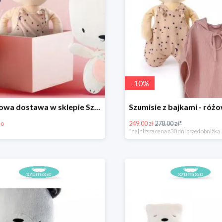
-
10
%
Darmowa dostawa w sklepie Szumisie
mo
249.00 zł
278.00 zł*
*najniższa cena z 30 dni przed obniżką