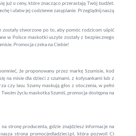
 już o ceny, które znacząco przerastają Twój budżet.
hę i ułatw jej codzienne zasypianie. Przeglądnij naszą
e zostały stworzone po to, aby pomóc rodzicom uśpić
wane w Polsce maskotki uszyte zostały z bezpiecznego
umisie. Promocja czeka na Ciebie!
pomnieć, że proponowany przez markę Szumisie, kod
ę na misie dla dzieci z szumami, z kołysankami lub z
rza czy lasu. Szumy maskują głos z otoczenia, w pełni
ć w Twoim życiu maskotka Szumiś, promocja dostępna na
 na stronę producenta, gdzie znajdziesz informacje na
asza strona promocjedladzieci.pl, która pozwoli Ci