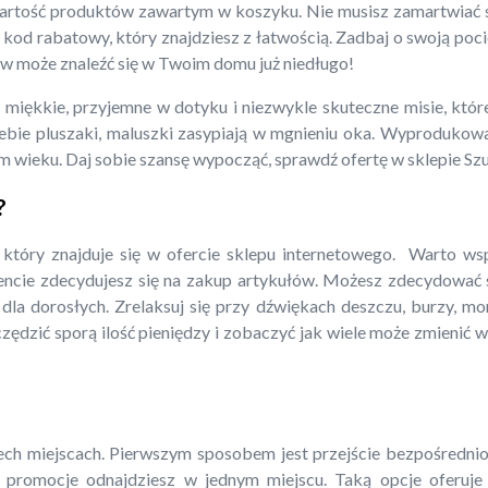
rtość produktów zawartym w koszyku. Nie musisz zamartwiać się
kod rabatowy, który znajdziesz z łatwością. Zadbaj o swoją pociec
ków może znaleźć się w Twoim domu już niedługo!
miękkie, przyjemne w dotyku i niezwykle skuteczne misie, któr
iebie pluszaki, maluszki zasypiają w mgnieniu oka. Wyproduko
m wieku. Daj sobie szansę wypocząć, sprawdź ofertę w sklepie Sz
?
który znajduje się w ofercie sklepu internetowego. Warto ws
ncie zdecydujesz się na zakup artykułów. Możesz zdecydować si
la dorosłych. Zrelaksuj się przy dźwiękach deszczu, burzy, mo
zczędzić sporą ilość pieniędzy i zobaczyć jak wiele może zmieni
ech miejscach. Pierwszym sposobem jest przejście bezpośrednio
 promocje odnajdziesz w jednym miejscu. Taką opcje oferuje n