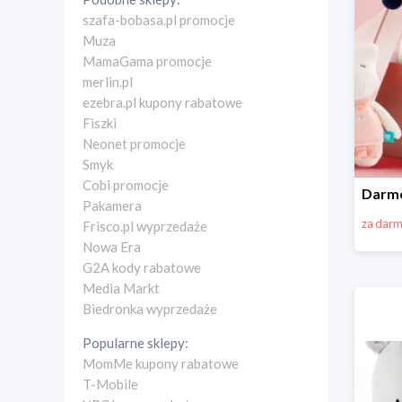
szafa-bobasa.pl promocje
Muza
MamaGama promocje
merlin.pl
ezebra.pl kupony rabatowe
Fiszki
Neonet promocje
Smyk
Cobi promocje
Pakamera
za dar
Frisco.pl wyprzedaże
Nowa Era
G2A kody rabatowe
Media Markt
Biedronka wyprzedaże
Popularne sklepy:
MomMe kupony rabatowe
T-Mobile