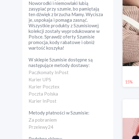
Noworodki i niemowlaki lubią
zasypiać przy szumie, bo pamiętają
ten dźwięk z brzucha Mamy. Wycisza
je, uspokaja i pomaga zasnąć.
Wszystkie produkty z Szumisiowej
kolekcji zostały wyprodukowane w
Polsce. Sprawdź oferty Szumisie
promocja, kody rabatowe i obniż
wartość koszyka!
W sklepie
Szumisie
dostępne są
następujące metody dostawy:
Paczkomaty InPost
Kurier UPS
15%
Kurier Pocztex
Poczta Polska
Kurier InPost
Metody płatności w
Szumisie
:
Za pobraniem
Przelewy24
Podobne sklepy: