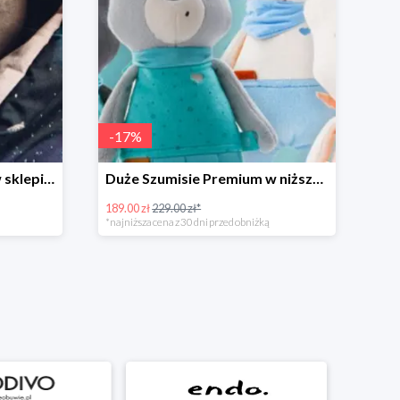
-
17
%
Szumisie z kołysankami w sklepie Szumisie -20%
Duże Szumisie Premium w niższej cenie
189.00 zł
229.00 zł*
*najniższa cena z 30 dni przed obniżką