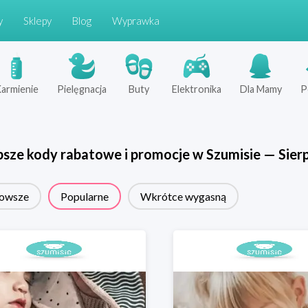
y
Sklepy
Blog
Wyprawka
armienie
Pielęgnacja
Buty
Elektronika
Dla Mamy
P
psze kody rabatowe i promocje w
Szumisie
—
Sier
owsze
Popularne
Wkrótce wygasną