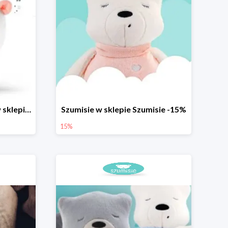
Szumisie z kołysankami w sklepie Szumisie - teraz darmowa dostawa
Szumisie w sklepie Szumisie -15%
15%