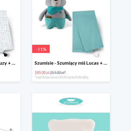
-
11
%
Szumisie - Szumiący miś Suzy + otulacz
Szumisie - Szumiący miś Lucas + otulacz
190.00 zł
214.00 zł*
*najniższa cena z 30 dni przed obniżką