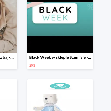
Zabawka roku - Szumisie z bajkami w sklepie Szumisie -10%
Black Week w sklepie Szumisie - wszystkie Szumisie -20%
20%