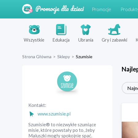
Promocje
Produkt
Wszystkie
Edukacja
Ubrania
Gry i zabawki
K
Strona Główna
>
Sklepy
>
Szumisie
Najle
Najn
Kontakt:
www.szumisie.pl
Szumisie® to niezwykłe szumiące
misie, które powstały po to, żeby
Maluszki mogły spokojnie spać.