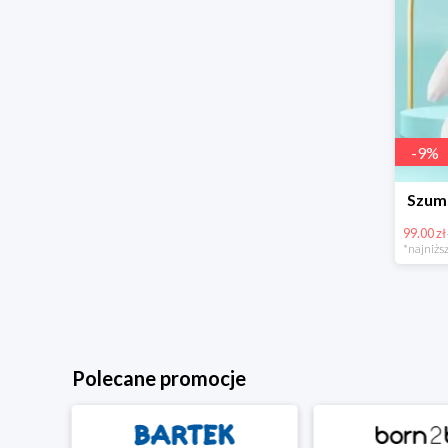
-
9
%
Szumi
99.00 zł
*najniższ
Polecane promocje