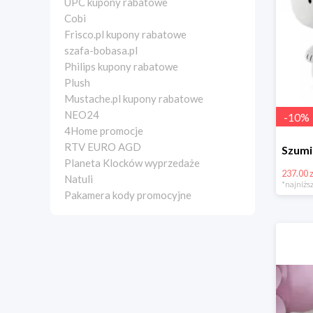
UPC kupony rabatowe
Cobi
Frisco.pl kupony rabatowe
szafa-bobasa.pl
Philips kupony rabatowe
Plush
Mustache.pl kupony rabatowe
NEO24
-
10
%
4Home promocje
RTV EURO AGD
Planeta Klocków wyprzedaże
237.00 z
Natuli
*najniższ
Pakamera kody promocyjne