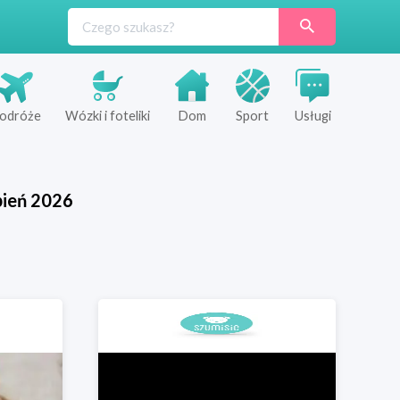
odróże
Wózki i foteliki
Dom
Sport
Usługi
pień
2026