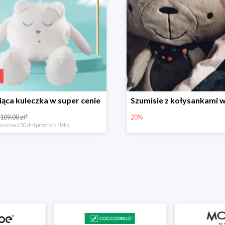
ąca kuleczka w super cenie
109.00 zł*
20%
a cena z 30 dni przed obniżką