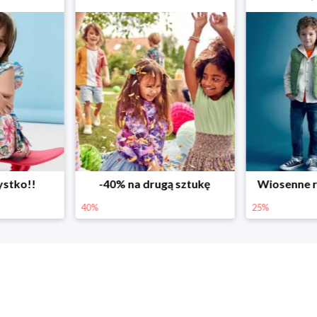
ystko!!
-40% na drugą sztukę
Wiosenne r
40%
25%