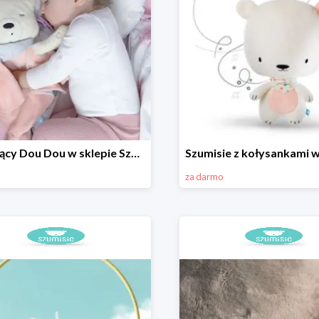
Szumiący Dou Dou w sklepie Szumisie -15%
za darmo