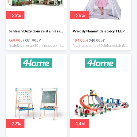
-
33
%
-
26
%
Schleich Duży dom ze stajnią i akcesoriami -33%
Woody Namiot dziecięcy TEEPEE -26%
569.99 zł
851.99 zł*
184.99 zł
249.99 zł*
*najniższa cena z 30 dni przed obniżką
*najniższa cena z 30 dni przed obniżką
-
22
%
-
24
%