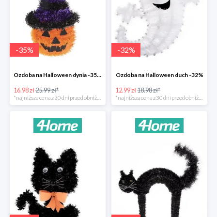
-
35
%
-
32
%
Ozdoba na Halloween dynia -35%
Ozdoba na Halloween duch -32%
16.98 zł
25.99 zł*
12.99 zł
18.98 zł*
*najniższa cena z 30 dni przed obniżką
*najniższa cena z 30 dni przed obniżką