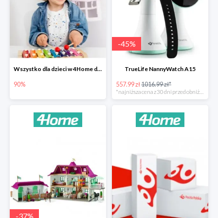
-
45
%
Wszystko dla dzieci w 4Home do -90%
TrueLife NannyWatch A15
90%
557.99 zł
1016.99 zł*
*najniższa cena z 30 dni przed obniżką
-
37
%