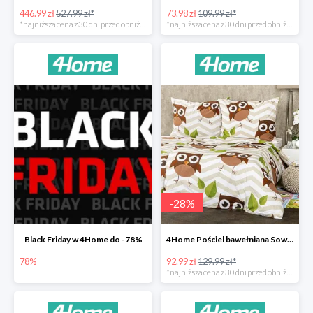
446.99 zł
527.99 zł*
73.98 zł
109.99 zł*
*najniższa cena z 30 dni przed obniżką
*najniższa cena z 30 dni przed obniżką
-
28
%
Black Friday w 4Home do -78%
4Home Pościel bawełniana Sowy -28%
78%
92.99 zł
129.99 zł*
*najniższa cena z 30 dni przed obniżką