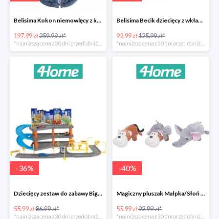
Belisima Kokon niemowlęcy z kołderką Angel Baby-23%
Belisima Becik dziecięcy z wkładem kokosowym Inteligentna sówka -26%
197.99 zł
259.99 zł*
92.99 zł
125.99 zł*
*najniższa cena z 30 dni przed obniżką
*najniższa cena z 30 dni przed obniżką
-
36
%
-
40
%
Dziecięcy zestaw do zabawy Big garage -36%
Magiczny pluszak Małpka/Słoń -40%
55.99 zł
86.99 zł*
55.99 zł
92.99 zł*
*najniższa cena z 30 dni przed obniżką
*najniższa cena z 30 dni przed obniżką