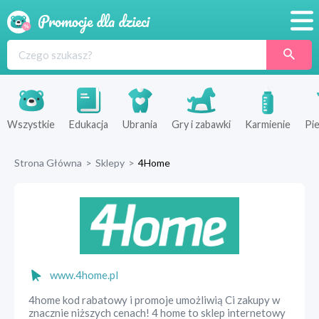
Promocje
Produkty
Sklepy
Wszystkie
Edukacja
Ubrania
Gry i zabawki
Karmienie
Pie
Blog
Strona Główna
>
Sklepy
>
4Home
Wyprawka
www.4home.pl
4home kod rabatowy i promoje umożliwią Ci zakupy w
znacznie niższych cenach! 4 home to sklep internetowy