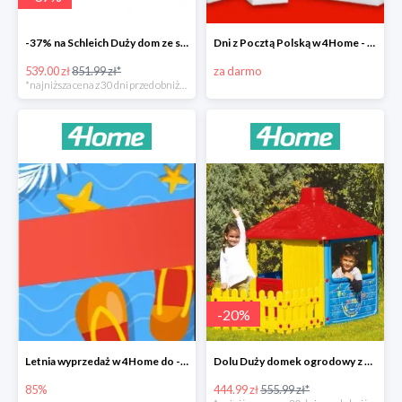
-37% na Schleich Duży dom ze stajnią i akcesoriami 96 cm
Dni z Pocztą Polską w 4Home - darmowa dostawa
539.00 zł
851.99 zł*
za darmo
*najniższa cena z 30 dni przed obniżką
-
20
%
Letnia wyprzedaż w 4Home do -85%
Dolu Duży domek ogrodowy z płotem -20%
85%
444.99 zł
555.99 zł*