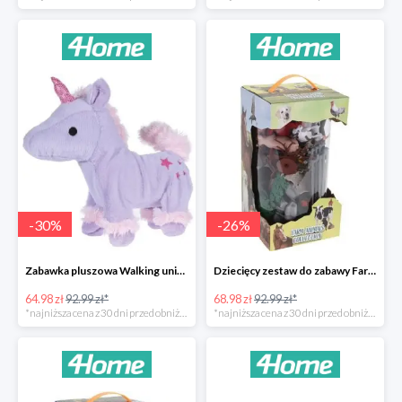
-
30
%
-
26
%
Zabawka pluszowa Walking unicorn -30%
Dziecięcy zestaw do zabawy Farm animals Collection -26%
64.98 zł
92.99 zł*
68.98 zł
92.99 zł*
*najniższa cena z 30 dni przed obniżką
*najniższa cena z 30 dni przed obniżką