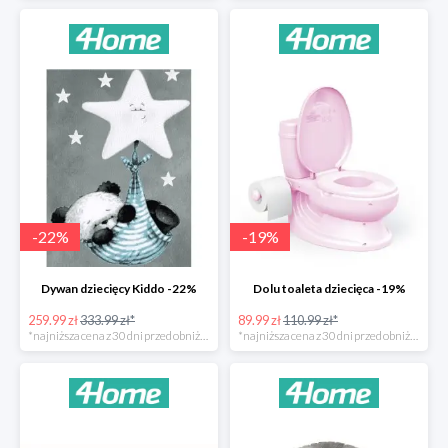
-
22
%
-
19
%
Dywan dziecięcy Kiddo -22%
Dolu toaleta dziecięca -19%
259.99 zł
333.99 zł*
89.99 zł
110.99 zł*
*najniższa cena z 30 dni przed obniżką
*najniższa cena z 30 dni przed obniżką