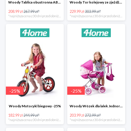
Woody Tablica obustronna ABC -22%
Woody Tor kolejowy ze zjeżdżalnią i żurawiem -24%
208.99 zł
267.99 zł*
229.99 zł
303.99 zł*
*najniższa cena z 30 dni przed obniżką
*najniższa cena z 30 dni przed obniżką
-
25
%
-
25
%
Woody Motocykl biegowy -25%
Woody Wózek dla lalek Jednorożec -25%
182.99 zł
244.99 zł*
203.99 zł
272.99 zł*
*najniższa cena z 30 dni przed obniżką
*najniższa cena z 30 dni przed obniżką