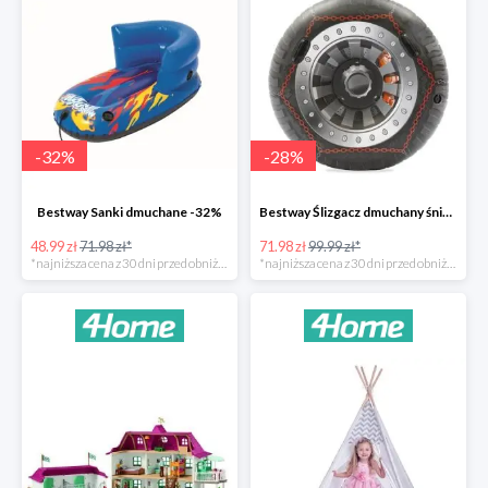
-
32
%
-
28
%
Bestway Sanki dmuchane -32%
Bestway Ślizgacz dmuchany śniegowy H2OGO -28%
48.99 zł
71.98 zł*
71.98 zł
99.99 zł*
*najniższa cena z 30 dni przed obniżką
*najniższa cena z 30 dni przed obniżką