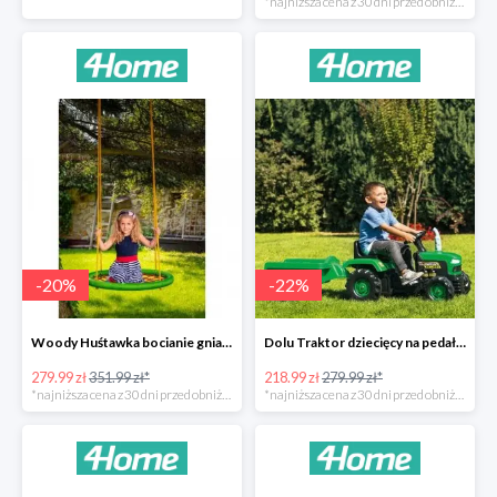
*najniższa cena z 30 dni przed obniżką
-
20
%
-
22
%
Woody Huśtawka bocianie gniazdo -20%
Dolu Traktor dziecięcy na pedały z przyczepką -22%
279.99 zł
351.99 zł*
218.99 zł
279.99 zł*
*najniższa cena z 30 dni przed obniżką
*najniższa cena z 30 dni przed obniżką