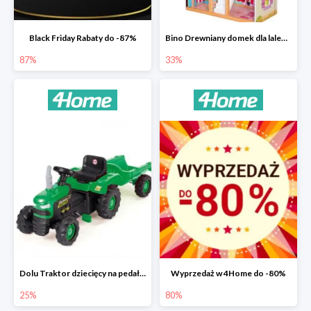
Black Friday Rabaty do -87%
Bino Drewniany domek dla lalek z mebelkami -33%
87%
33%
Dolu Traktor dziecięcy na pedały z przyczepką -25%
Wyprzedaż w 4Home do -80%
25%
80%