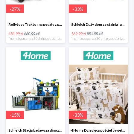
-
27
%
-
33
%
Rollytoys Traktor na pedały z przyczepą Farm Rolly Junior -27%
Schleich Duży dom ze stajnią i akcesoriami -33%
481.99 zł
660.99 zł*
569.99 zł
851.99 zł*
*najniższa cena z 30 dni przed obniżką
*najniższa cena z 30 dni przed obniżką
-
15
%
-
33
%
Schleich Stacja badawcza dinozaurów -15%
4Home Dziecięca pościel bawełniana do łóżeczka Nordic Friends -33%