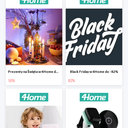
Prezenty na Święta w 4Home do -50%
Black Friday w 4Home do -82%
50%
82%