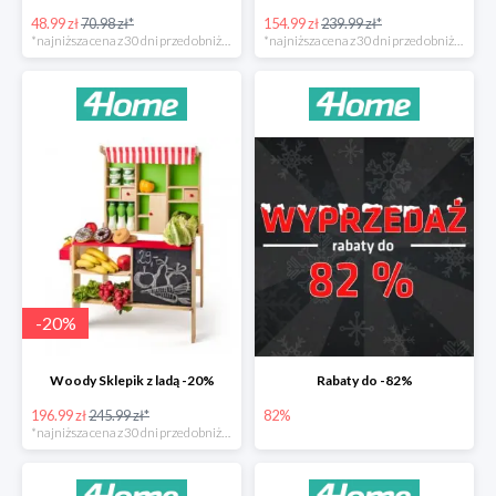
48.99 zł
70.98 zł*
154.99 zł
239.99 zł*
*najniższa cena z 30 dni przed obniżką
*najniższa cena z 30 dni przed obniżką
-
20
%
Woody Sklepik z ladą -20%
Rabaty do -82%
196.99 zł
245.99 zł*
82%
*najniższa cena z 30 dni przed obniżką