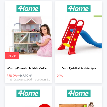
-
17
%
Woody Domek dla lalek Molly -78zł
Dolu Zjeżdżalnia dziecięca
388.99 zł
466.99 zł*
24%
*najniższa cena z 30 dni przed obniżką