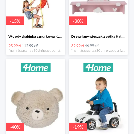
-
15
%
-
30
%
Woody drabinka sznurkowa -15%
Drewniany wieszak z półką Hatu, kot -30%
95.99 zł
112.99 zł*
32.99 zł
46.99 zł*
*najniższa cena z 30 dni przed obniżką
*najniższa cena z 30 dni przed obniżką
-
40
%
-
19
%