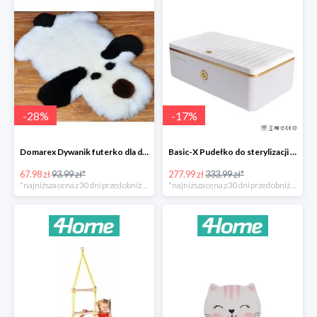
-
28
%
-
17
%
Domarex Dywanik futerko dla dzieci Pies czarno-biały -28%
Basic-X Pudełko do sterylizacji z ozonem -17%
67.98 zł
93.99 zł*
277.99 zł
333.99 zł*
*najniższa cena z 30 dni przed obniżką
*najniższa cena z 30 dni przed obniżką