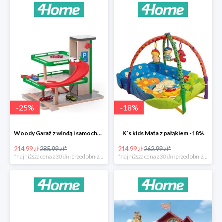
-
25
%
-
18
%
Woody Garaż z windą i samochodziki SIKU -25%
K´s kids Mata z pałąkiem -18%
214.99 zł
285.99 zł*
214.99 zł
262.99 zł*
*najniższa cena z 30 dni przed obniżką
*najniższa cena z 30 dni przed obniżką