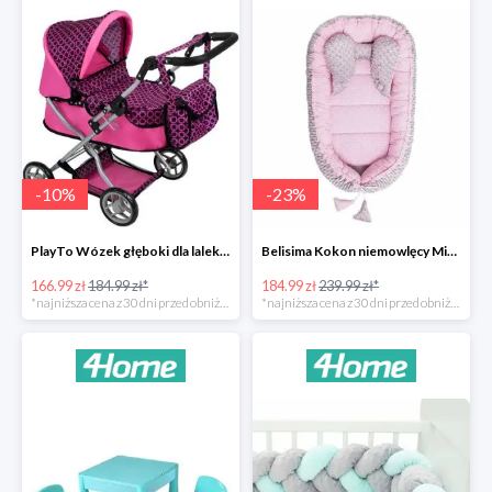
-
10
%
-
23
%
PlayTo Wózek głęboki dla lalek Viola -10%
Belisima Kokon niemowlęcy Minky Sweet Baby -23%
166.99 zł
184.99 zł*
184.99 zł
239.99 zł*
*najniższa cena z 30 dni przed obniżką
*najniższa cena z 30 dni przed obniżką