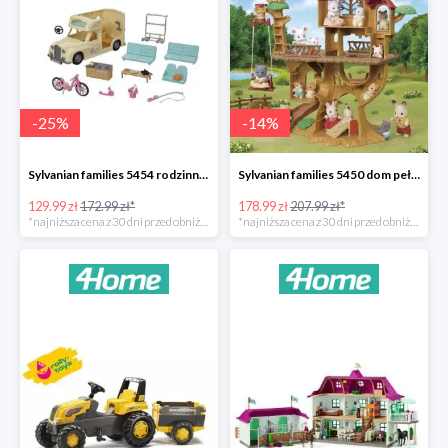
-
25
%
-
14
%
Sylvanian families 5454 rodzinny kamper -25%
Sylvanian families 5450 dom pełen przygód na drzewie -14%
129.99 zł
172.99 zł*
178.99 zł
207.99 zł*
*najniższa cena z 30 dni przed obniżką
*najniższa cena z 30 dni przed obniżką