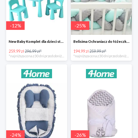
-
12
%
-
25
%
New Baby Komplet dla dzieci stolik i krzesełka -12%
Belisima Ochraniacz do łóżeczka Warkocz -25%
259.99 zł
296.99 zł*
194.99 zł
259.99 zł*
*najniższa cena z 30 dni przed obniżką
*najniższa cena z 30 dni przed obniżką
-
24
%
-
26
%