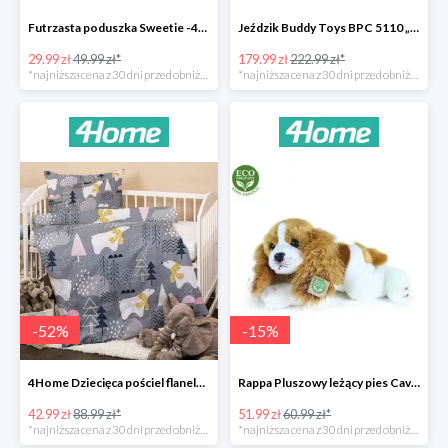
Futrzasta poduszka Sweetie -40%
Jeździk Buddy Toys BPC 5110 „Mercedes Benz SLS” -20%
29.99 zł
49.99 zł*
179.99 zł
222.99 zł*
*najniższa cena z 30 dni przed obniżką
*najniższa cena z 30 dni przed obniżką
-
52
%
-
15
%
4Home Dziecięca pościel flanelowa do łóżeczka Nordic Bear -52%
Rappa Pluszowy leżący pies Cavalier King Charles Spaniel -15%
42.99 zł
88.99 zł*
51.99 zł
60.99 zł*
*najniższa cena z 30 dni przed obniżką
*najniższa cena z 30 dni przed obniżką