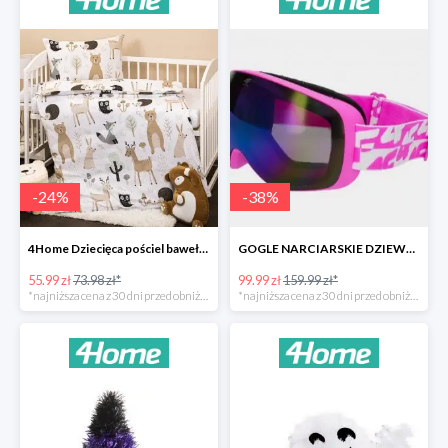
-
24
%
-
38
%
4Home Dziecięca pościel bawełniana do łóżeczka Nordic Friends -24%
GOGLE NARCIARSKIE DZIEWCZĘCE -37%
55.99 zł
73.98 zł*
99.99 zł
159.99 zł*
*najniższa cena z 30 dni przed obniżką
*najniższa cena z 30 dni przed obniżką