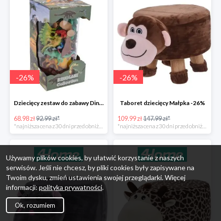
-
26
%
-
26
%
Dziecięcy zestaw do zabawy Dinosaur Collection -26%
Taboret dziecięcy Małpka -26%
68.98 zł
92.99 zł*
109.99 zł
147.99 zł*
*najniższa cena z 30 dni przed obniżką
*najniższa cena z 30 dni przed obniżką
Używamy plików cookies, by ułatwić korzystanie z naszych
serwisów. Jeśli nie chcesz, by pliki cookies były zapisywane na
Twoim dysku, zmień ustawienia swojej przeglądarki. Więcej
informacji:
polityka prywatności
.
Ok, rozumiem