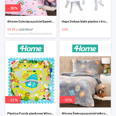
-
38
%
4Home Dziecięca pościel bawełniana Rainbow
Hape Deluxe białe pianino z krzesłem -33%
99.99 zł
159.99 zł*
33%
*najniższa cena z 30 dni przed obniżką
-
31
%
-
35
%
Plastica Puzzle piankowe Wioska -31%
4Home Świecąca pościel mikroflanela Planetarium -35%