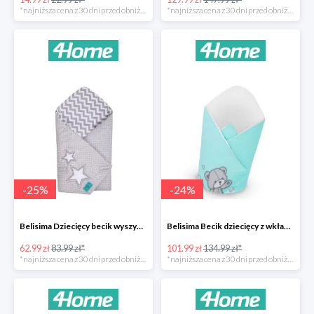
*najniższa cena z 30 dni przed obniżką
*najniższa cena z 30 dni przed obniżką
-
25
%
-
24
%
Belisima Dziecięcy becik wyszywany Gwiazdka -25%
Belisima Becik dziecięcy z wkładem kokosowym Teddy Bear -24%
62.99 zł
83.99 zł*
101.99 zł
134.99 zł*
*najniższa cena z 30 dni przed obniżką
*najniższa cena z 30 dni przed obniżką