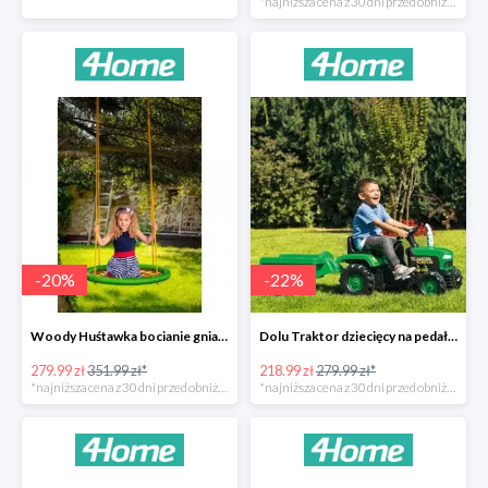
*najniższa cena z 30 dni przed obniżką
-
20
%
-
22
%
Woody Huśtawka bocianie gniazdo -20%
Dolu Traktor dziecięcy na pedały z przyczepką -22%
279.99 zł
351.99 zł*
218.99 zł
279.99 zł*
*najniższa cena z 30 dni przed obniżką
*najniższa cena z 30 dni przed obniżką