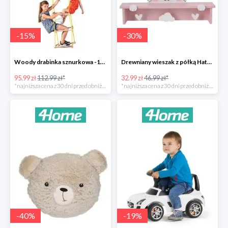
-
15
%
-
30
%
Woody drabinka sznurkowa -15%
Drewniany wieszak z półką Hatu, kot -30%
95.99 zł
112.99 zł*
32.99 zł
46.99 zł*
*najniższa cena z 30 dni przed obniżką
*najniższa cena z 30 dni przed obniżką
-
40
%
-
19
%