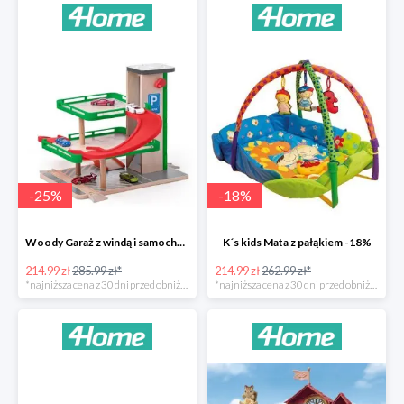
-
25
%
-
18
%
Woody Garaż z windą i samochodziki SIKU -25%
K´s kids Mata z pałąkiem -18%
214.99 zł
285.99 zł*
214.99 zł
262.99 zł*
*najniższa cena z 30 dni przed obniżką
*najniższa cena z 30 dni przed obniżką