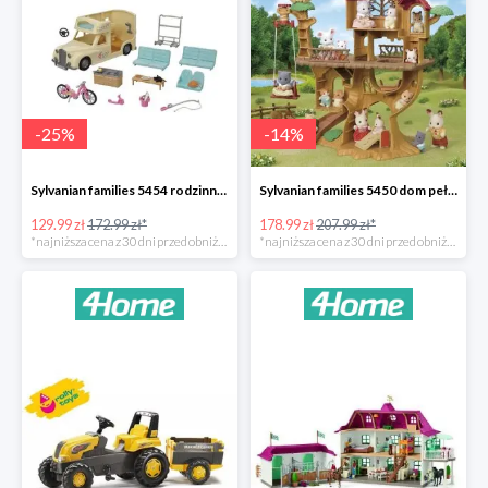
-
25
%
-
14
%
Sylvanian families 5454 rodzinny kamper -25%
Sylvanian families 5450 dom pełen przygód na drzewie -14%
129.99 zł
172.99 zł*
178.99 zł
207.99 zł*
*najniższa cena z 30 dni przed obniżką
*najniższa cena z 30 dni przed obniżką