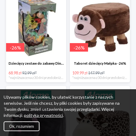
-
26
%
-
26
%
Dziecięcy zestaw do zabawy Dinosaur Collection -26%
Taboret dziecięcy Małpka -26%
68.98 zł
92.99 zł*
109.99 zł
147.99 zł*
*najniższa cena z 30 dni przed obniżką
*najniższa cena z 30 dni przed obniżką
Używamy plików cookies, by ułatwić korzystanie z naszych
serwisów. Jeśli nie chcesz, by pliki cookies były zapisywane na
Twoim dysku, zmień ustawienia swojej przeglądarki. Więcej
informacji:
polityka prywatności
.
Ok, rozumiem