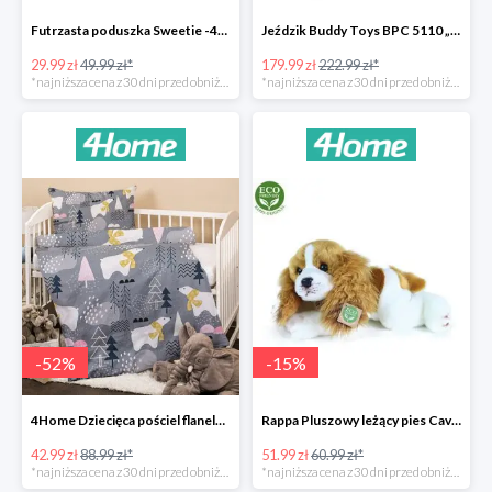
Futrzasta poduszka Sweetie -40%
Jeździk Buddy Toys BPC 5110 „Mercedes Benz SLS” -20%
29.99 zł
49.99 zł*
179.99 zł
222.99 zł*
*najniższa cena z 30 dni przed obniżką
*najniższa cena z 30 dni przed obniżką
-
52
%
-
15
%
4Home Dziecięca pościel flanelowa do łóżeczka Nordic Bear -52%
Rappa Pluszowy leżący pies Cavalier King Charles Spaniel -15%
42.99 zł
88.99 zł*
51.99 zł
60.99 zł*
*najniższa cena z 30 dni przed obniżką
*najniższa cena z 30 dni przed obniżką