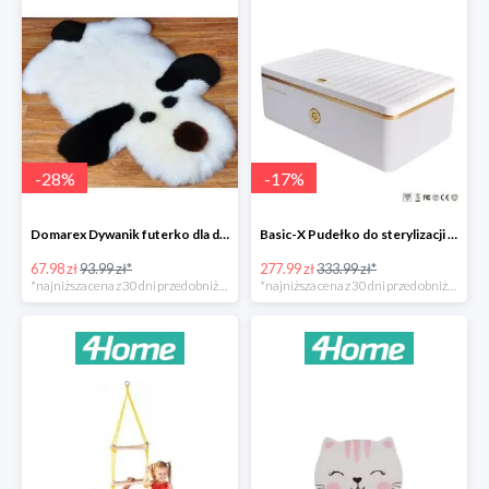
-
28
%
-
17
%
Domarex Dywanik futerko dla dzieci Pies czarno-biały -28%
Basic-X Pudełko do sterylizacji z ozonem -17%
67.98 zł
93.99 zł*
277.99 zł
333.99 zł*
*najniższa cena z 30 dni przed obniżką
*najniższa cena z 30 dni przed obniżką