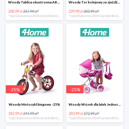
Woody Tablica obustronna ABC -22%
Woody Tor kolejowy ze zjeżdżalnią i żurawiem -24%
208.99 zł
267.99 zł*
229.99 zł
303.99 zł*
*najniższa cena z 30 dni przed obniżką
*najniższa cena z 30 dni przed obniżką
-
25
%
-
25
%
Woody Motocykl biegowy -25%
Woody Wózek dla lalek Jednorożec -25%
182.99 zł
244.99 zł*
203.99 zł
272.99 zł*
*najniższa cena z 30 dni przed obniżką
*najniższa cena z 30 dni przed obniżką