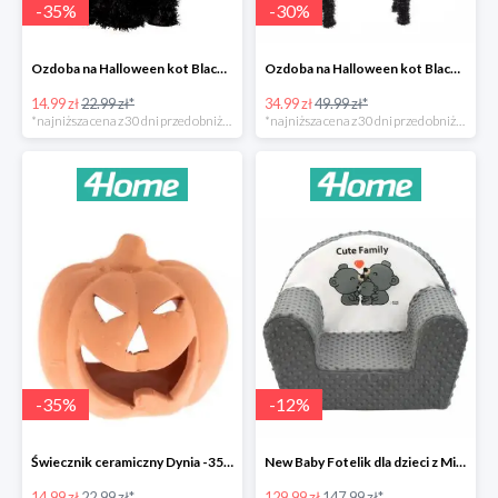
-
35
%
-
30
%
Ozdoba na Halloween kot Blackie -35%
Ozdoba na Halloween kot Black -35%
14.99 zł
22.99 zł*
34.99 zł
49.99 zł*
*najniższa cena z 30 dni przed obniżką
*najniższa cena z 30 dni przed obniżką
-
35
%
-
12
%
Świecznik ceramiczny Dynia -35%
New Baby Fotelik dla dzieci z Minky Cute Family -12%
14.99 zł
22.99 zł*
129.99 zł
147.99 zł*