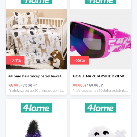
-
24
%
-
38
%
4Home Dziecięca pościel bawełniana do łóżeczka Nordic Friends -24%
GOGLE NARCIARSKIE DZIEWCZĘCE -37%
55.99 zł
73.98 zł*
99.99 zł
159.99 zł*
*najniższa cena z 30 dni przed obniżką
*najniższa cena z 30 dni przed obniżką