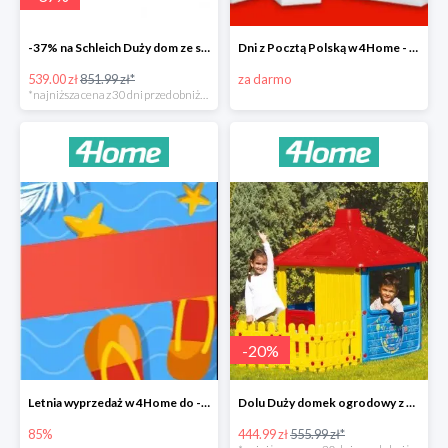
-37% na Schleich Duży dom ze stajnią i akcesoriami 96 cm
Dni z Pocztą Polską w 4Home - darmowa dostawa
539.00 zł
851.99 zł*
za darmo
*najniższa cena z 30 dni przed obniżką
-
20
%
Letnia wyprzedaż w 4Home do -85%
Dolu Duży domek ogrodowy z płotem -20%
85%
444.99 zł
555.99 zł*