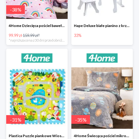
-
38
%
4Home Dziecięca pościel bawełniana Rainbow
Hape Deluxe białe pianino z krzesłem -33%
99.99 zł
159.99 zł*
33%
*najniższa cena z 30 dni przed obniżką
-
31
%
-
35
%
Plastica Puzzle piankowe Wioska -31%
4Home Świecąca pościel mikroflanela Planetarium -35%