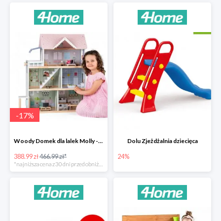
-
17
%
Woody Domek dla lalek Molly -78zł
Dolu Zjeżdżalnia dziecięca
388.99 zł
466.99 zł*
24%
*najniższa cena z 30 dni przed obniżką