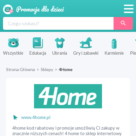
Promocje
Produkty
Sklepy
Wszystkie
Edukacja
Ubrania
Gry i zabawki
Karmienie
Pie
Blog
Strona Główna
>
Sklepy
>
4Home
Wyprawka
www.4home.pl
4home kod rabatowy i promoje umożliwią Ci zakupy w
znacznie niższych cenach! 4 home to sklep internetowy