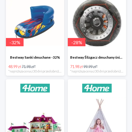
-
32
%
-
28
%
Bestway Sanki dmuchane -32%
Bestway Ślizgacz dmuchany śniegowy H2OGO -28%
48.99 zł
71.98 zł*
71.98 zł
99.99 zł*
*najniższa cena z 30 dni przed obniżką
*najniższa cena z 30 dni przed obniżką