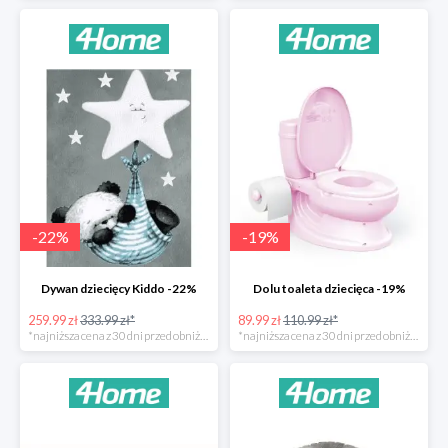
-
22
%
-
19
%
Dywan dziecięcy Kiddo -22%
Dolu toaleta dziecięca -19%
259.99 zł
333.99 zł*
89.99 zł
110.99 zł*
*najniższa cena z 30 dni przed obniżką
*najniższa cena z 30 dni przed obniżką