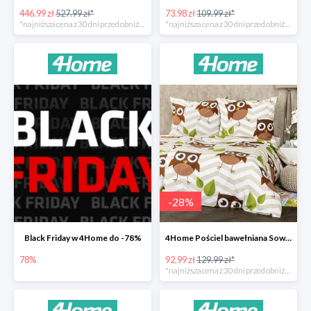
446.99 zł
527.99 zł*
73.98 zł
109.99 zł*
*najniższa cena z 30 dni przed obniżką
*najniższa cena z 30 dni przed obniżką
-
28
%
Black Friday w 4Home do -78%
4Home Pościel bawełniana Sowy -28%
78%
92.99 zł
129.99 zł*
*najniższa cena z 30 dni przed obniżką