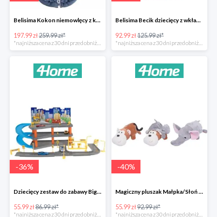
Belisima Kokon niemowlęcy z kołderką Angel Baby-23%
Belisima Becik dziecięcy z wkładem kokosowym Inteligentna sówka -26%
197.99 zł
259.99 zł*
92.99 zł
125.99 zł*
*najniższa cena z 30 dni przed obniżką
*najniższa cena z 30 dni przed obniżką
-
36
%
-
40
%
Dziecięcy zestaw do zabawy Big garage -36%
Magiczny pluszak Małpka/Słoń -40%
55.99 zł
86.99 zł*
55.99 zł
92.99 zł*
*najniższa cena z 30 dni przed obniżką
*najniższa cena z 30 dni przed obniżką