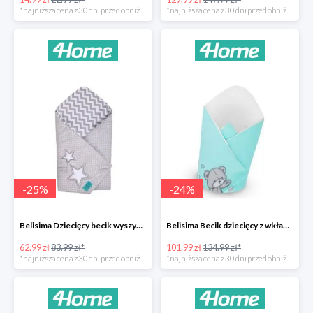
*najniższa cena z 30 dni przed obniżką
*najniższa cena z 30 dni przed obniżką
-
25
%
-
24
%
Belisima Dziecięcy becik wyszywany Gwiazdka -25%
Belisima Becik dziecięcy z wkładem kokosowym Teddy Bear -24%
62.99 zł
83.99 zł*
101.99 zł
134.99 zł*
*najniższa cena z 30 dni przed obniżką
*najniższa cena z 30 dni przed obniżką