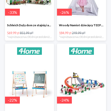
-
33
%
-
26
%
Schleich Duży dom ze stajnią i akcesoriami -33%
Woody Namiot dziecięcy TEEPEE -26%
569.99 zł
851.99 zł*
184.99 zł
249.99 zł*
*najniższa cena z 30 dni przed obniżką
*najniższa cena z 30 dni przed obniżką
-
22
%
-
24
%