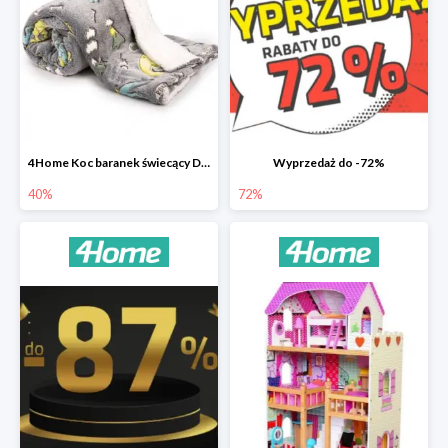
4Home Koc baranek świecący Dino
Wyprzedaż do -72%
40%
72%