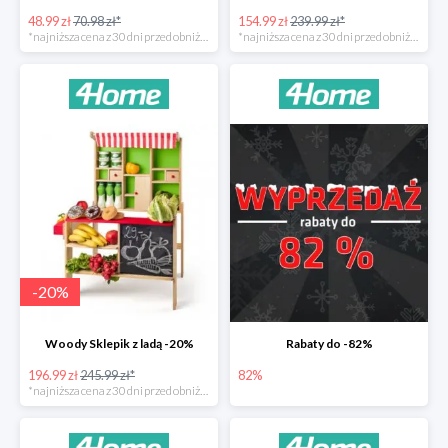
48.99 zł
70.98 zł*
154.99 zł
239.99 zł*
*najniższa cena z 30 dni przed obniżką
*najniższa cena z 30 dni przed obniżką
-
20
%
Woody Sklepik z ladą -20%
Rabaty do -82%
196.99 zł
245.99 zł*
82%
*najniższa cena z 30 dni przed obniżką