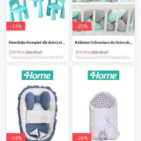
-
12
%
-
25
%
New Baby Komplet dla dzieci stolik i krzesełka -12%
Belisima Ochraniacz do łóżeczka Warkocz -25%
259.99 zł
296.99 zł*
194.99 zł
259.99 zł*
*najniższa cena z 30 dni przed obniżką
*najniższa cena z 30 dni przed obniżką
-
24
%
-
26
%