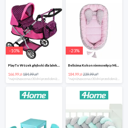
-
10
%
-
23
%
PlayTo Wózek głęboki dla lalek Viola -10%
Belisima Kokon niemowlęcy Minky Sweet Baby -23%
166.99 zł
184.99 zł*
184.99 zł
239.99 zł*
*najniższa cena z 30 dni przed obniżką
*najniższa cena z 30 dni przed obniżką