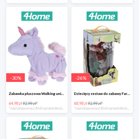
-
30
%
-
26
%
Zabawka pluszowa Walking unicorn -30%
Dziecięcy zestaw do zabawy Farm animals Collection -26%
64.98 zł
92.99 zł*
68.98 zł
92.99 zł*
*najniższa cena z 30 dni przed obniżką
*najniższa cena z 30 dni przed obniżką