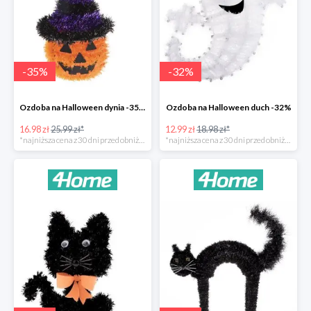
-
35
%
-
32
%
Ozdoba na Halloween dynia -35%
Ozdoba na Halloween duch -32%
16.98 zł
25.99 zł*
12.99 zł
18.98 zł*
*najniższa cena z 30 dni przed obniżką
*najniższa cena z 30 dni przed obniżką