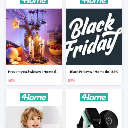
Prezenty na Święta w 4Home do -50%
Black Friday w 4Home do -82%
50%
82%