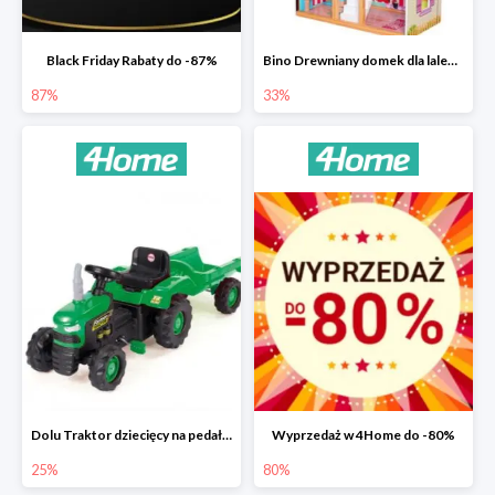
Black Friday Rabaty do -87%
Bino Drewniany domek dla lalek z mebelkami -33%
87%
33%
Dolu Traktor dziecięcy na pedały z przyczepką -25%
Wyprzedaż w 4Home do -80%
25%
80%