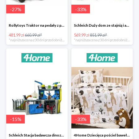
-
27
%
-
33
%
Rollytoys Traktor na pedały z przyczepą Farm Rolly Junior -27%
Schleich Duży dom ze stajnią i akcesoriami -33%
481.99 zł
660.99 zł*
569.99 zł
851.99 zł*
*najniższa cena z 30 dni przed obniżką
*najniższa cena z 30 dni przed obniżką
-
15
%
-
33
%
Schleich Stacja badawcza dinozaurów -15%
4Home Dziecięca pościel bawełniana do łóżeczka Nordic Friends -33%