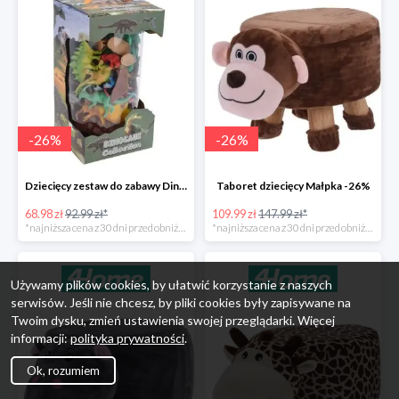
-
26
%
-
26
%
Dziecięcy zestaw do zabawy Dinosaur Collection -26%
Taboret dziecięcy Małpka -26%
68.98 zł
92.99 zł*
109.99 zł
147.99 zł*
*najniższa cena z 30 dni przed obniżką
*najniższa cena z 30 dni przed obniżką
Używamy plików cookies, by ułatwić korzystanie z naszych
serwisów. Jeśli nie chcesz, by pliki cookies były zapisywane na
Twoim dysku, zmień ustawienia swojej przeglądarki. Więcej
informacji:
polityka prywatności
.
Ok, rozumiem