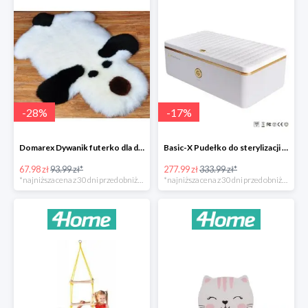
-
28
%
-
17
%
Domarex Dywanik futerko dla dzieci Pies czarno-biały -28%
Basic-X Pudełko do sterylizacji z ozonem -17%
67.98 zł
93.99 zł*
277.99 zł
333.99 zł*
*najniższa cena z 30 dni przed obniżką
*najniższa cena z 30 dni przed obniżką