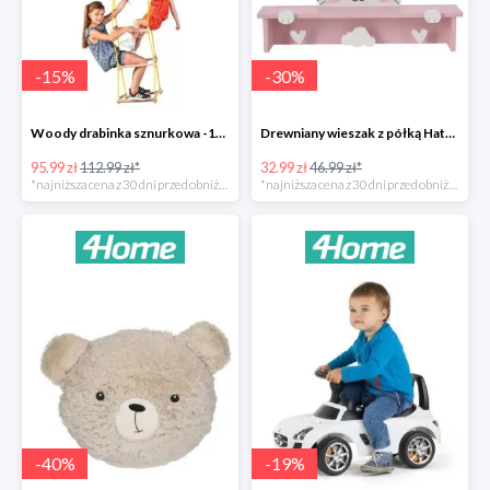
-
15
%
-
30
%
Woody drabinka sznurkowa -15%
Drewniany wieszak z półką Hatu, kot -30%
95.99 zł
112.99 zł*
32.99 zł
46.99 zł*
*najniższa cena z 30 dni przed obniżką
*najniższa cena z 30 dni przed obniżką
-
40
%
-
19
%