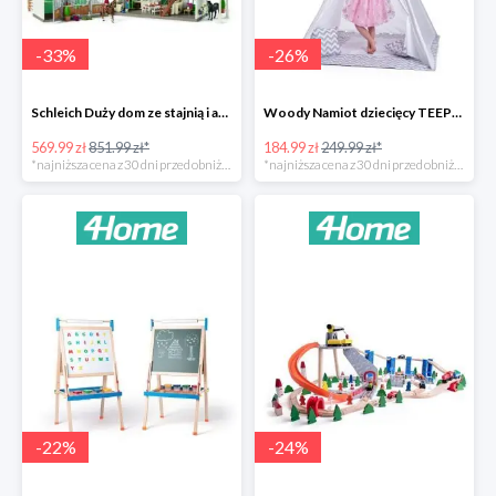
-
33
%
-
26
%
Schleich Duży dom ze stajnią i akcesoriami -33%
Woody Namiot dziecięcy TEEPEE -26%
569.99 zł
851.99 zł*
184.99 zł
249.99 zł*
*najniższa cena z 30 dni przed obniżką
*najniższa cena z 30 dni przed obniżką
-
22
%
-
24
%