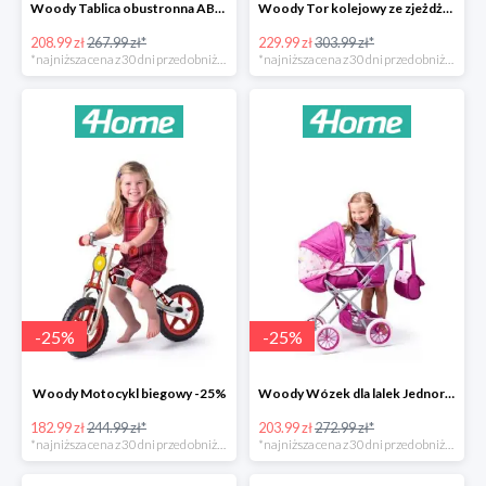
Woody Tablica obustronna ABC -22%
Woody Tor kolejowy ze zjeżdżalnią i żurawiem -24%
208.99 zł
267.99 zł*
229.99 zł
303.99 zł*
*najniższa cena z 30 dni przed obniżką
*najniższa cena z 30 dni przed obniżką
-
25
%
-
25
%
Woody Motocykl biegowy -25%
Woody Wózek dla lalek Jednorożec -25%
182.99 zł
244.99 zł*
203.99 zł
272.99 zł*
*najniższa cena z 30 dni przed obniżką
*najniższa cena z 30 dni przed obniżką