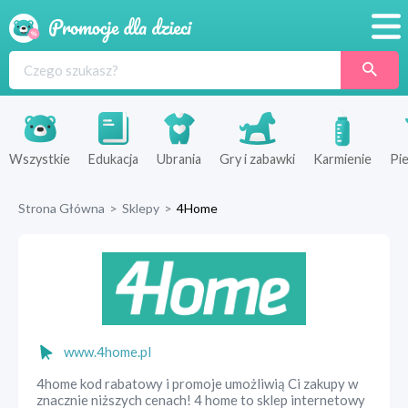
Promocje
Produkty
Sklepy
Wszystkie
Edukacja
Ubrania
Gry i zabawki
Karmienie
Pie
Blog
Strona Główna
>
Sklepy
>
4Home
Wyprawka
www.4home.pl
4home kod rabatowy i promoje umożliwią Ci zakupy w
znacznie niższych cenach! 4 home to sklep internetowy