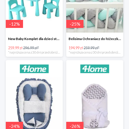
-
12
%
-
25
%
New Baby Komplet dla dzieci stolik i krzesełka -12%
Belisima Ochraniacz do łóżeczka Warkocz -25%
259.99 zł
296.99 zł*
194.99 zł
259.99 zł*
*najniższa cena z 30 dni przed obniżką
*najniższa cena z 30 dni przed obniżką
-
24
%
-
26
%