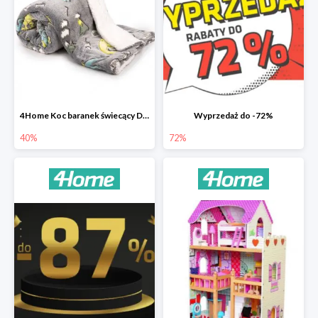
4Home Koc baranek świecący Dino
Wyprzedaż do -72%
40%
72%