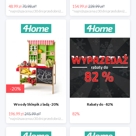
48.99 zł
70.98 zł*
154.99 zł
239.99 zł*
*najniższa cena z 30 dni przed obniżką
*najniższa cena z 30 dni przed obniżką
-
20
%
Woody Sklepik z ladą -20%
Rabaty do -82%
196.99 zł
245.99 zł*
82%
*najniższa cena z 30 dni przed obniżką