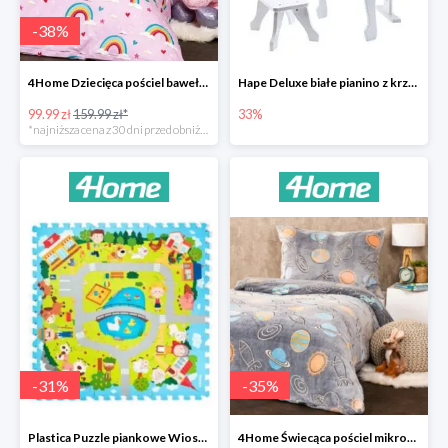
-
38
%
4Home Dziecięca pościel bawełniana Rainbow
Hape Deluxe białe pianino z krzesłem -33%
99.99 zł
159.99 zł*
33%
*najniższa cena z 30 dni przed obniżką
-
31
%
-
35
%
Plastica Puzzle piankowe Wioska -31%
4Home Świecąca pościel mikroflanela Planetarium -35%