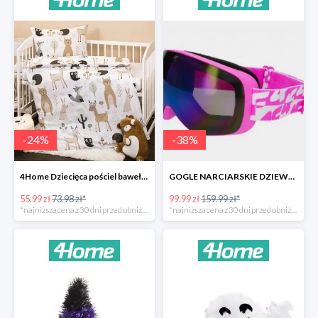
-
24
%
-
38
%
4Home Dziecięca pościel bawełniana do łóżeczka Nordic Friends -24%
GOGLE NARCIARSKIE DZIEWCZĘCE -37%
55.99 zł
73.98 zł*
99.99 zł
159.99 zł*
*najniższa cena z 30 dni przed obniżką
*najniższa cena z 30 dni przed obniżką