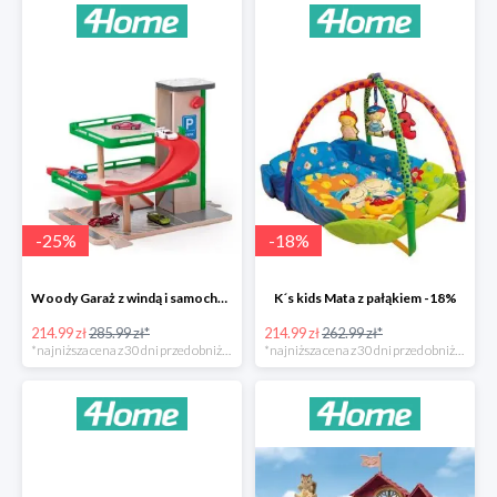
-
25
%
-
18
%
Woody Garaż z windą i samochodziki SIKU -25%
K´s kids Mata z pałąkiem -18%
214.99 zł
285.99 zł*
214.99 zł
262.99 zł*
*najniższa cena z 30 dni przed obniżką
*najniższa cena z 30 dni przed obniżką