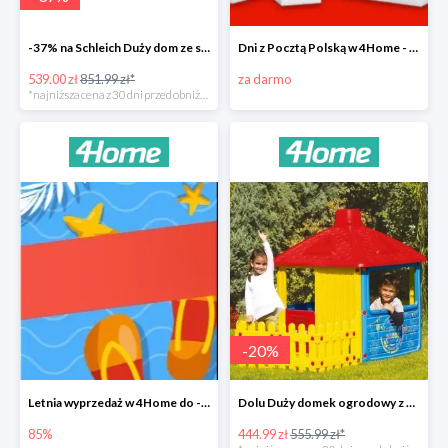
-37% na Schleich Duży dom ze stajnią i akcesoriami 96 cm
Dni z Pocztą Polską w 4Home - darmowa dostawa
539.00 zł
851.99 zł*
za darmo
*najniższa cena z 30 dni przed obniżką
-
20
%
Letnia wyprzedaż w 4Home do -85%
Dolu Duży domek ogrodowy z płotem -20%
85%
444.99 zł
555.99 zł*