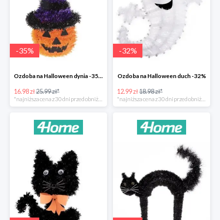
-
35
%
-
32
%
Ozdoba na Halloween dynia -35%
Ozdoba na Halloween duch -32%
16.98 zł
25.99 zł*
12.99 zł
18.98 zł*
*najniższa cena z 30 dni przed obniżką
*najniższa cena z 30 dni przed obniżką