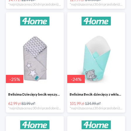
*najniższa cena z 30 dni przed obniżką
*najniższa cena z 30 dni przed obniżką
-
25
%
-
24
%
Belisima Dziecięcy becik wyszywany Gwiazdka -25%
Belisima Becik dziecięcy z wkładem kokosowym Teddy Bear -24%
62.99 zł
83.99 zł*
101.99 zł
134.99 zł*
*najniższa cena z 30 dni przed obniżką
*najniższa cena z 30 dni przed obniżką