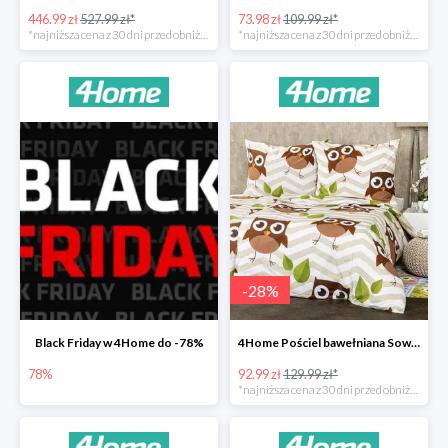
446.99 zł
527.99 zł*
73.98 zł
109.99 zł*
*najniższa cena z 30 dni przed obniżką
*najniższa cena z 30 dni przed obniżką
-
28
%
Black Friday w 4Home do -78%
4Home Pościel bawełniana Sowy -28%
78%
92.99 zł
129.99 zł*
*najniższa cena z 30 dni przed obniżką