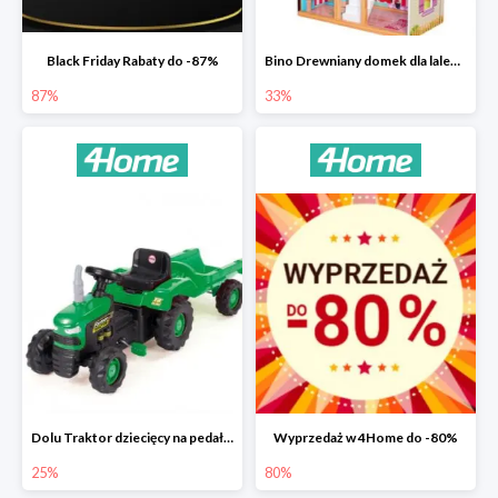
Black Friday Rabaty do -87%
Bino Drewniany domek dla lalek z mebelkami -33%
87%
33%
Dolu Traktor dziecięcy na pedały z przyczepką -25%
Wyprzedaż w 4Home do -80%
25%
80%