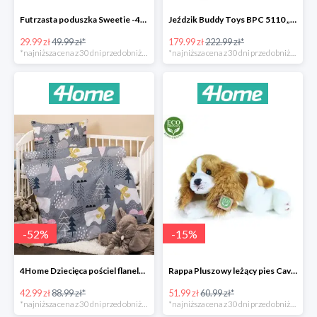
Futrzasta poduszka Sweetie -40%
Jeździk Buddy Toys BPC 5110 „Mercedes Benz SLS” -20%
29.99 zł
49.99 zł*
179.99 zł
222.99 zł*
*najniższa cena z 30 dni przed obniżką
*najniższa cena z 30 dni przed obniżką
-
52
%
-
15
%
4Home Dziecięca pościel flanelowa do łóżeczka Nordic Bear -52%
Rappa Pluszowy leżący pies Cavalier King Charles Spaniel -15%
42.99 zł
88.99 zł*
51.99 zł
60.99 zł*
*najniższa cena z 30 dni przed obniżką
*najniższa cena z 30 dni przed obniżką