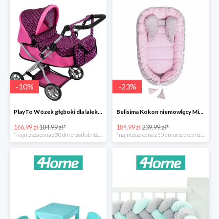
-
10
%
-
23
%
PlayTo Wózek głęboki dla lalek Viola -10%
Belisima Kokon niemowlęcy Minky Sweet Baby -23%
166.99 zł
184.99 zł*
184.99 zł
239.99 zł*
*najniższa cena z 30 dni przed obniżką
*najniższa cena z 30 dni przed obniżką