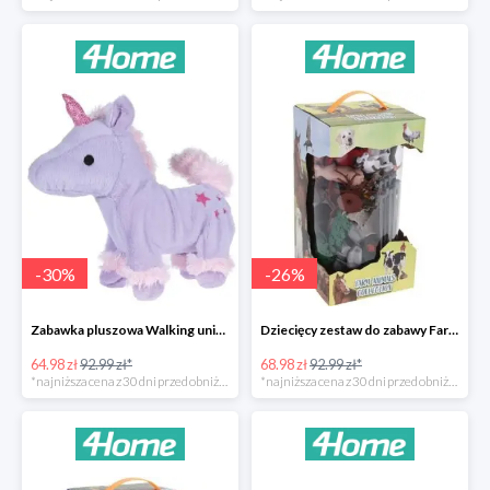
-
30
%
-
26
%
Zabawka pluszowa Walking unicorn -30%
Dziecięcy zestaw do zabawy Farm animals Collection -26%
64.98 zł
92.99 zł*
68.98 zł
92.99 zł*
*najniższa cena z 30 dni przed obniżką
*najniższa cena z 30 dni przed obniżką