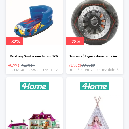
-
32
%
-
28
%
Bestway Sanki dmuchane -32%
Bestway Ślizgacz dmuchany śniegowy H2OGO -28%
48.99 zł
71.98 zł*
71.98 zł
99.99 zł*
*najniższa cena z 30 dni przed obniżką
*najniższa cena z 30 dni przed obniżką