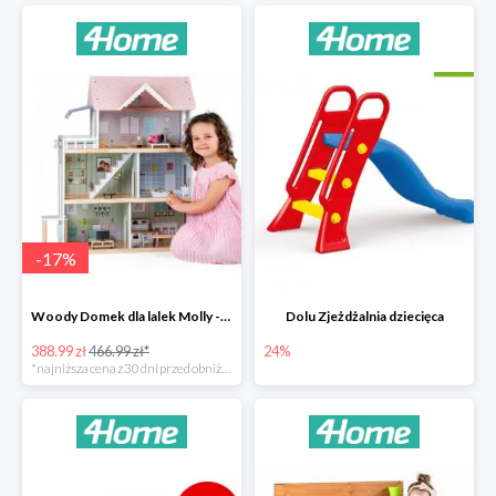
-
17
%
Woody Domek dla lalek Molly -78zł
Dolu Zjeżdżalnia dziecięca
388.99 zł
466.99 zł*
24%
*najniższa cena z 30 dni przed obniżką