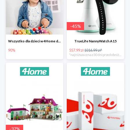
-
45
%
Wszystko dla dzieci w 4Home do -90%
TrueLife NannyWatch A15
90%
557.99 zł
1016.99 zł*
*najniższa cena z 30 dni przed obniżką
-
37
%