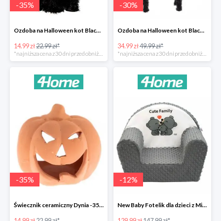
-
35
%
-
30
%
Ozdoba na Halloween kot Blackie -35%
Ozdoba na Halloween kot Black -35%
14.99 zł
22.99 zł*
34.99 zł
49.99 zł*
*najniższa cena z 30 dni przed obniżką
*najniższa cena z 30 dni przed obniżką
-
35
%
-
12
%
Świecznik ceramiczny Dynia -35%
New Baby Fotelik dla dzieci z Minky Cute Family -12%
14.99 zł
22.99 zł*
129.99 zł
147.99 zł*