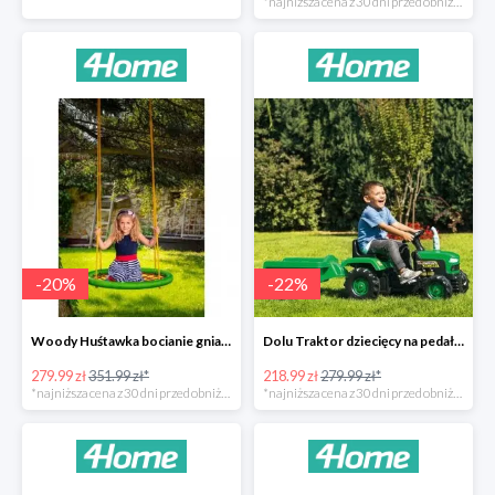
*najniższa cena z 30 dni przed obniżką
-
20
%
-
22
%
Woody Huśtawka bocianie gniazdo -20%
Dolu Traktor dziecięcy na pedały z przyczepką -22%
279.99 zł
351.99 zł*
218.99 zł
279.99 zł*
*najniższa cena z 30 dni przed obniżką
*najniższa cena z 30 dni przed obniżką