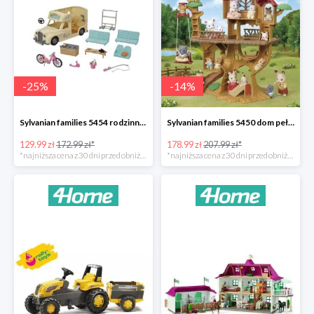
-
25
%
-
14
%
Sylvanian families 5454 rodzinny kamper -25%
Sylvanian families 5450 dom pełen przygód na drzewie -14%
129.99 zł
172.99 zł*
178.99 zł
207.99 zł*
*najniższa cena z 30 dni przed obniżką
*najniższa cena z 30 dni przed obniżką