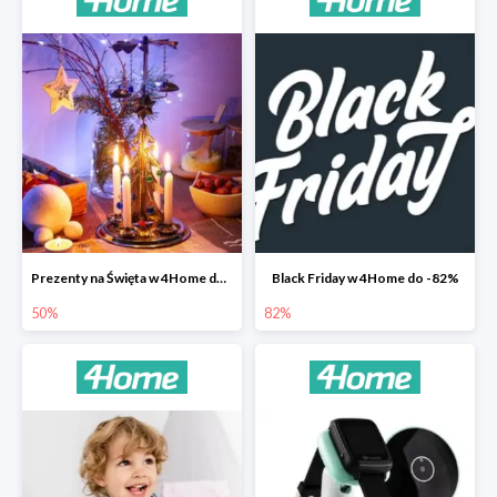
Prezenty na Święta w 4Home do -50%
Black Friday w 4Home do -82%
50%
82%