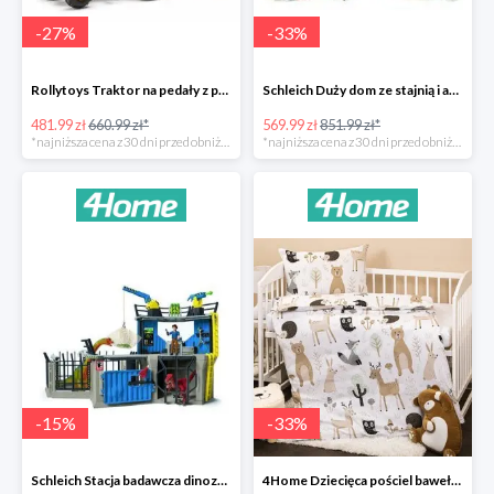
-
27
%
-
33
%
Rollytoys Traktor na pedały z przyczepą Farm Rolly Junior -27%
Schleich Duży dom ze stajnią i akcesoriami -33%
481.99 zł
660.99 zł*
569.99 zł
851.99 zł*
*najniższa cena z 30 dni przed obniżką
*najniższa cena z 30 dni przed obniżką
-
15
%
-
33
%
Schleich Stacja badawcza dinozaurów -15%
4Home Dziecięca pościel bawełniana do łóżeczka Nordic Friends -33%