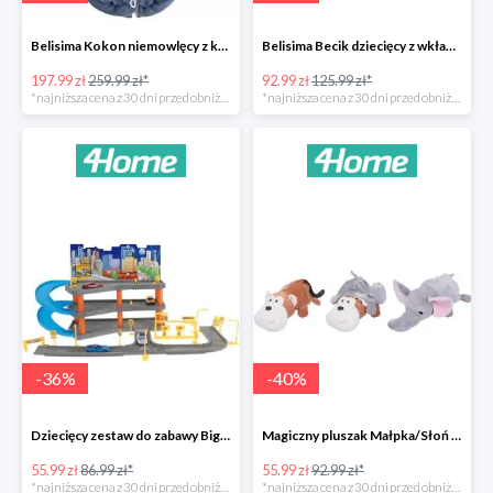
Belisima Kokon niemowlęcy z kołderką Angel Baby-23%
Belisima Becik dziecięcy z wkładem kokosowym Inteligentna sówka -26%
197.99 zł
259.99 zł*
92.99 zł
125.99 zł*
*najniższa cena z 30 dni przed obniżką
*najniższa cena z 30 dni przed obniżką
-
36
%
-
40
%
Dziecięcy zestaw do zabawy Big garage -36%
Magiczny pluszak Małpka/Słoń -40%
55.99 zł
86.99 zł*
55.99 zł
92.99 zł*
*najniższa cena z 30 dni przed obniżką
*najniższa cena z 30 dni przed obniżką