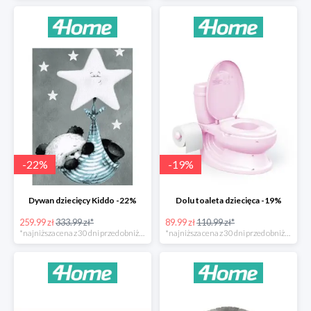
-
22
%
-
19
%
Dywan dziecięcy Kiddo -22%
Dolu toaleta dziecięca -19%
259.99 zł
333.99 zł*
89.99 zł
110.99 zł*
*najniższa cena z 30 dni przed obniżką
*najniższa cena z 30 dni przed obniżką