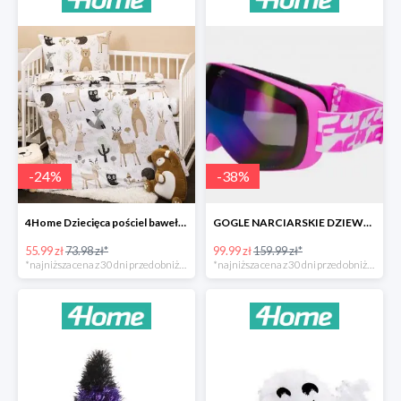
-
24
%
-
38
%
4Home Dziecięca pościel bawełniana do łóżeczka Nordic Friends -24%
GOGLE NARCIARSKIE DZIEWCZĘCE -37%
55.99 zł
73.98 zł*
99.99 zł
159.99 zł*
*najniższa cena z 30 dni przed obniżką
*najniższa cena z 30 dni przed obniżką