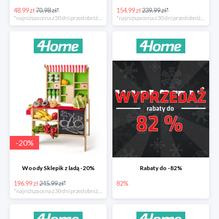
48.99 zł
70.98 zł*
154.99 zł
239.99 zł*
*najniższa cena z 30 dni przed obniżką
*najniższa cena z 30 dni przed obniżką
-
20
%
Woody Sklepik z ladą -20%
Rabaty do -82%
196.99 zł
245.99 zł*
82%
*najniższa cena z 30 dni przed obniżką