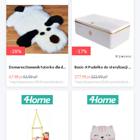
-
28
%
-
17
%
Domarex Dywanik futerko dla dzieci Pies czarno-biały -28%
Basic-X Pudełko do sterylizacji z ozonem -17%
67.98 zł
93.99 zł*
277.99 zł
333.99 zł*
*najniższa cena z 30 dni przed obniżką
*najniższa cena z 30 dni przed obniżką