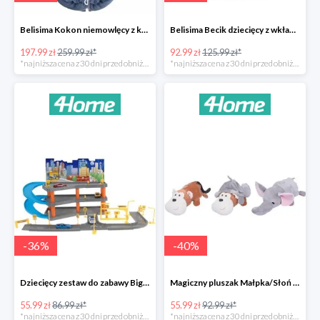
Belisima Kokon niemowlęcy z kołderką Angel Baby-23%
Belisima Becik dziecięcy z wkładem kokosowym Inteligentna sówka -26%
197.99 zł
259.99 zł*
92.99 zł
125.99 zł*
*najniższa cena z 30 dni przed obniżką
*najniższa cena z 30 dni przed obniżką
-
36
%
-
40
%
Dziecięcy zestaw do zabawy Big garage -36%
Magiczny pluszak Małpka/Słoń -40%
55.99 zł
86.99 zł*
55.99 zł
92.99 zł*
*najniższa cena z 30 dni przed obniżką
*najniższa cena z 30 dni przed obniżką