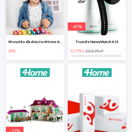
-
45
%
Wszystko dla dzieci w 4Home do -90%
TrueLife NannyWatch A15
90%
557.99 zł
1016.99 zł*
*najniższa cena z 30 dni przed obniżką
-
37
%