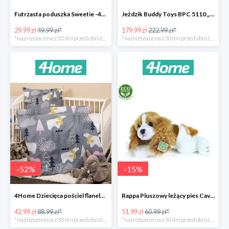
Futrzasta poduszka Sweetie -40%
Jeździk Buddy Toys BPC 5110 „Mercedes Benz SLS” -20%
29.99 zł
49.99 zł*
179.99 zł
222.99 zł*
*najniższa cena z 30 dni przed obniżką
*najniższa cena z 30 dni przed obniżką
-
52
%
-
15
%
4Home Dziecięca pościel flanelowa do łóżeczka Nordic Bear -52%
Rappa Pluszowy leżący pies Cavalier King Charles Spaniel -15%
42.99 zł
88.99 zł*
51.99 zł
60.99 zł*
*najniższa cena z 30 dni przed obniżką
*najniższa cena z 30 dni przed obniżką