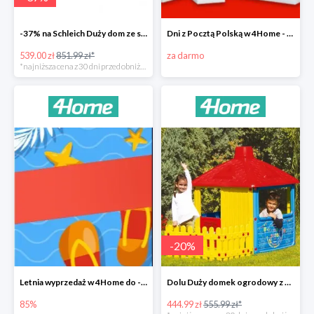
-37% na Schleich Duży dom ze stajnią i akcesoriami 96 cm
Dni z Pocztą Polską w 4Home - darmowa dostawa
539.00 zł
851.99 zł*
za darmo
*najniższa cena z 30 dni przed obniżką
-
20
%
Letnia wyprzedaż w 4Home do -85%
Dolu Duży domek ogrodowy z płotem -20%
85%
444.99 zł
555.99 zł*