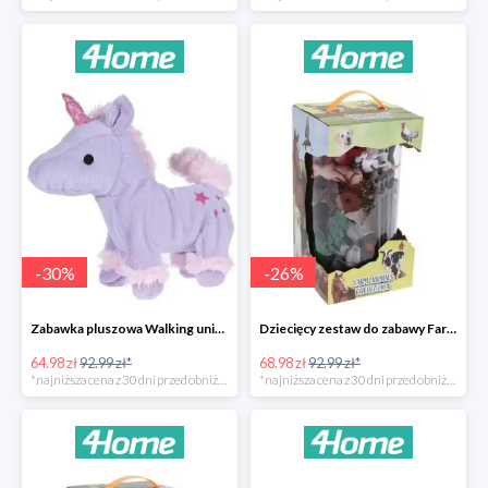
-
30
%
-
26
%
Zabawka pluszowa Walking unicorn -30%
Dziecięcy zestaw do zabawy Farm animals Collection -26%
64.98 zł
92.99 zł*
68.98 zł
92.99 zł*
*najniższa cena z 30 dni przed obniżką
*najniższa cena z 30 dni przed obniżką