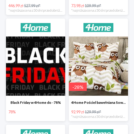
446.99 zł
527.99 zł*
73.98 zł
109.99 zł*
*najniższa cena z 30 dni przed obniżką
*najniższa cena z 30 dni przed obniżką
-
28
%
Black Friday w 4Home do -78%
4Home Pościel bawełniana Sowy -28%
78%
92.99 zł
129.99 zł*
*najniższa cena z 30 dni przed obniżką