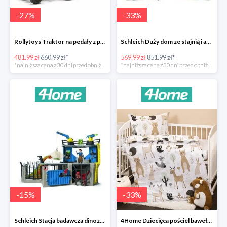
-
27
%
-
33
%
Rollytoys Traktor na pedały z przyczepą Farm Rolly Junior -27%
Schleich Duży dom ze stajnią i akcesoriami -33%
481.99 zł
660.99 zł*
569.99 zł
851.99 zł*
*najniższa cena z 30 dni przed obniżką
*najniższa cena z 30 dni przed obniżką
-
15
%
-
33
%
Schleich Stacja badawcza dinozaurów -15%
4Home Dziecięca pościel bawełniana do łóżeczka Nordic Friends -33%