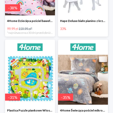
-
38
%
4Home Dziecięca pościel bawełniana Rainbow
Hape Deluxe białe pianino z krzesłem -33%
99.99 zł
159.99 zł*
33%
*najniższa cena z 30 dni przed obniżką
-
31
%
-
35
%
Plastica Puzzle piankowe Wioska -31%
4Home Świecąca pościel mikroflanela Planetarium -35%