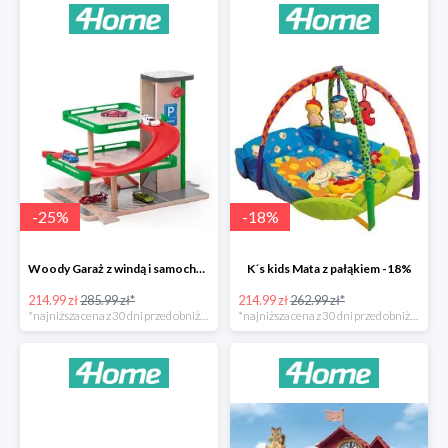
-
25
%
-
18
%
Woody Garaż z windą i samochodziki SIKU -25%
K´s kids Mata z pałąkiem -18%
214.99 zł
285.99 zł*
214.99 zł
262.99 zł*
*najniższa cena z 30 dni przed obniżką
*najniższa cena z 30 dni przed obniżką