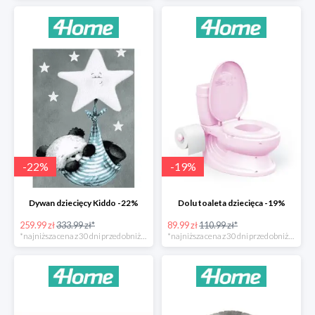
-
22
%
-
19
%
Dywan dziecięcy Kiddo -22%
Dolu toaleta dziecięca -19%
259.99 zł
333.99 zł*
89.99 zł
110.99 zł*
*najniższa cena z 30 dni przed obniżką
*najniższa cena z 30 dni przed obniżką