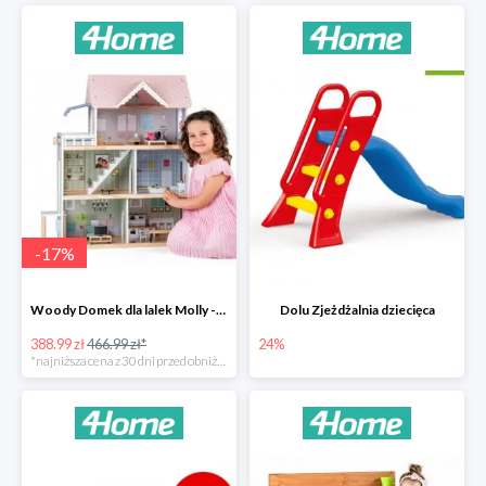
-
17
%
Woody Domek dla lalek Molly -78zł
Dolu Zjeżdżalnia dziecięca
388.99 zł
466.99 zł*
24%
*najniższa cena z 30 dni przed obniżką