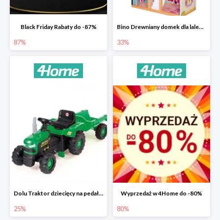
Black Friday Rabaty do -87%
Bino Drewniany domek dla lalek z mebelkami -33%
87%
33%
Dolu Traktor dziecięcy na pedały z przyczepką -25%
Wyprzedaż w 4Home do -80%
25%
80%