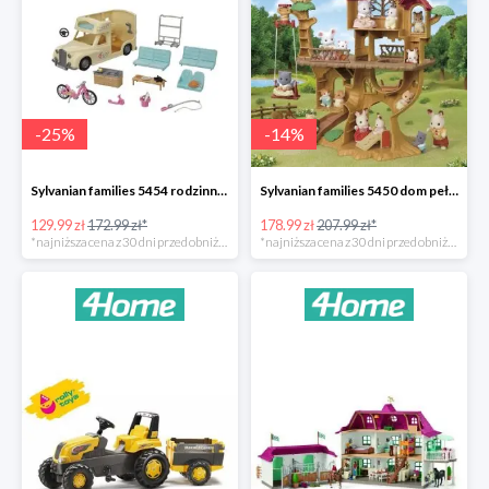
-
25
%
-
14
%
Sylvanian families 5454 rodzinny kamper -25%
Sylvanian families 5450 dom pełen przygód na drzewie -14%
129.99 zł
172.99 zł*
178.99 zł
207.99 zł*
*najniższa cena z 30 dni przed obniżką
*najniższa cena z 30 dni przed obniżką