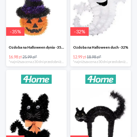
-
35
%
-
32
%
Ozdoba na Halloween dynia -35%
Ozdoba na Halloween duch -32%
16.98 zł
25.99 zł*
12.99 zł
18.98 zł*
*najniższa cena z 30 dni przed obniżką
*najniższa cena z 30 dni przed obniżką