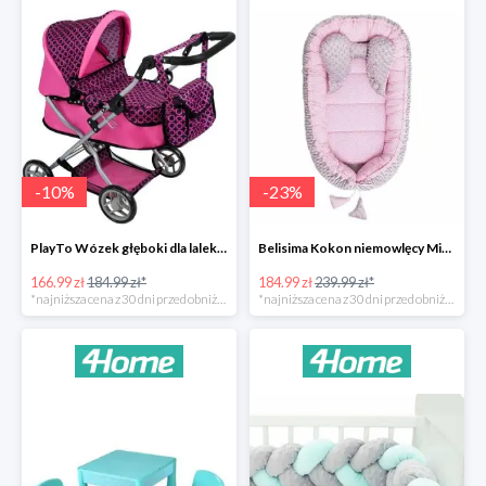
-
10
%
-
23
%
PlayTo Wózek głęboki dla lalek Viola -10%
Belisima Kokon niemowlęcy Minky Sweet Baby -23%
166.99 zł
184.99 zł*
184.99 zł
239.99 zł*
*najniższa cena z 30 dni przed obniżką
*najniższa cena z 30 dni przed obniżką