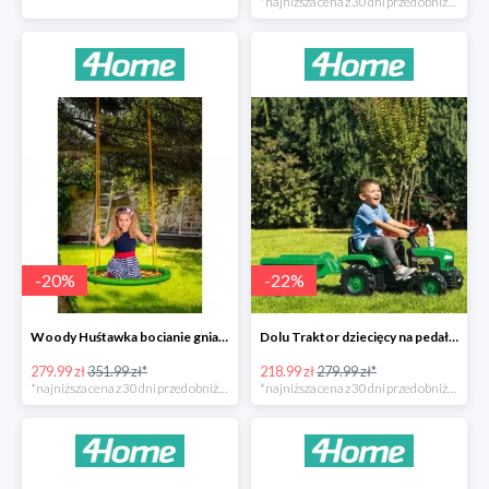
*najniższa cena z 30 dni przed obniżką
-
20
%
-
22
%
Woody Huśtawka bocianie gniazdo -20%
Dolu Traktor dziecięcy na pedały z przyczepką -22%
279.99 zł
351.99 zł*
218.99 zł
279.99 zł*
*najniższa cena z 30 dni przed obniżką
*najniższa cena z 30 dni przed obniżką