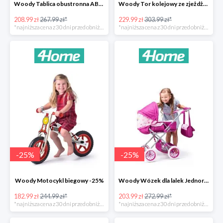
Woody Tablica obustronna ABC -22%
Woody Tor kolejowy ze zjeżdżalnią i żurawiem -24%
208.99 zł
267.99 zł*
229.99 zł
303.99 zł*
*najniższa cena z 30 dni przed obniżką
*najniższa cena z 30 dni przed obniżką
-
25
%
-
25
%
Woody Motocykl biegowy -25%
Woody Wózek dla lalek Jednorożec -25%
182.99 zł
244.99 zł*
203.99 zł
272.99 zł*
*najniższa cena z 30 dni przed obniżką
*najniższa cena z 30 dni przed obniżką