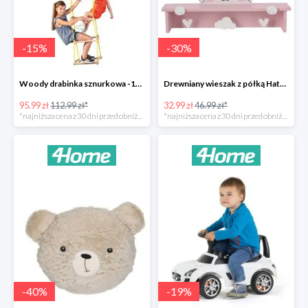
-
15
%
-
30
%
Woody drabinka sznurkowa -15%
Drewniany wieszak z półką Hatu, kot -30%
95.99 zł
112.99 zł*
32.99 zł
46.99 zł*
*najniższa cena z 30 dni przed obniżką
*najniższa cena z 30 dni przed obniżką
-
40
%
-
19
%