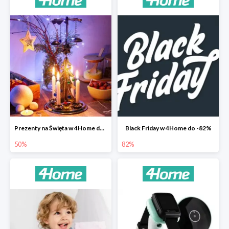
Prezenty na Święta w 4Home do -50%
Black Friday w 4Home do -82%
50%
82%