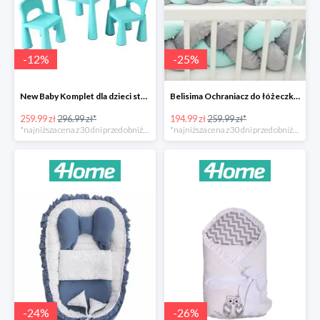
-
12
%
-
25
%
New Baby Komplet dla dzieci stolik i krzesełka -12%
Belisima Ochraniacz do łóżeczka Warkocz -25%
259.99 zł
296.99 zł*
194.99 zł
259.99 zł*
*najniższa cena z 30 dni przed obniżką
*najniższa cena z 30 dni przed obniżką
-
24
%
-
26
%