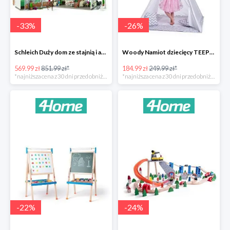
-
33
%
-
26
%
Schleich Duży dom ze stajnią i akcesoriami -33%
Woody Namiot dziecięcy TEEPEE -26%
569.99 zł
851.99 zł*
184.99 zł
249.99 zł*
*najniższa cena z 30 dni przed obniżką
*najniższa cena z 30 dni przed obniżką
-
22
%
-
24
%