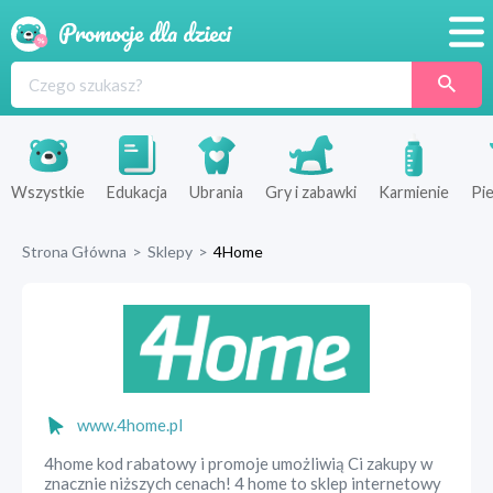
Promocje
Produkty
Sklepy
Wszystkie
Edukacja
Ubrania
Gry i zabawki
Karmienie
Pie
Blog
Strona Główna
>
Sklepy
>
4Home
Wyprawka
www.4home.pl
4home kod rabatowy i promoje umożliwią Ci zakupy w
znacznie niższych cenach! 4 home to sklep internetowy