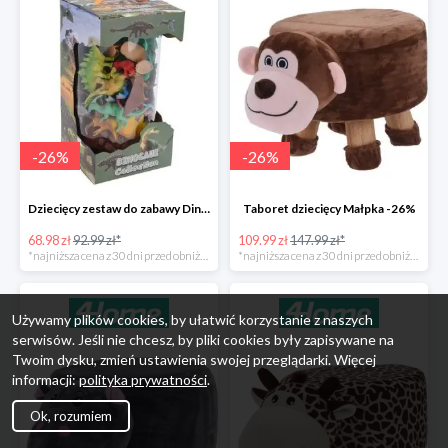
-
26
%
-
26
%
Dziecięcy zestaw do zabawy Dinosaur Collection -26%
Taboret dziecięcy Małpka -26%
68.98 zł
92.99 zł*
109.99 zł
147.99 zł*
*najniższa cena z 30 dni przed obniżką
*najniższa cena z 30 dni przed obniżką
Używamy plików cookies, by ułatwić korzystanie z naszych
serwisów. Jeśli nie chcesz, by pliki cookies były zapisywane na
Twoim dysku, zmień ustawienia swojej przeglądarki. Więcej
informacji:
polityka prywatności
.
Ok, rozumiem