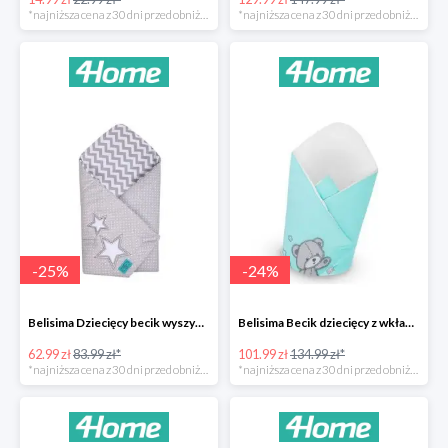
*najniższa cena z 30 dni przed obniżką
*najniższa cena z 30 dni przed obniżką
-
25
%
-
24
%
Belisima Dziecięcy becik wyszywany Gwiazdka -25%
Belisima Becik dziecięcy z wkładem kokosowym Teddy Bear -24%
62.99 zł
83.99 zł*
101.99 zł
134.99 zł*
*najniższa cena z 30 dni przed obniżką
*najniższa cena z 30 dni przed obniżką