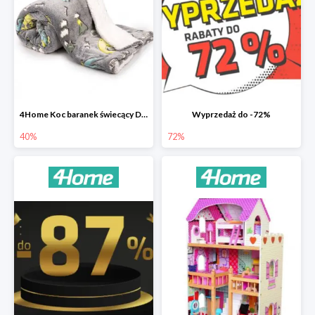
4Home Koc baranek świecący Dino
Wyprzedaż do -72%
40%
72%