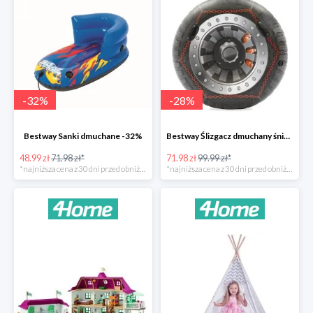
-
32
%
-
28
%
Bestway Sanki dmuchane -32%
Bestway Ślizgacz dmuchany śniegowy H2OGO -28%
48.99 zł
71.98 zł*
71.98 zł
99.99 zł*
*najniższa cena z 30 dni przed obniżką
*najniższa cena z 30 dni przed obniżką