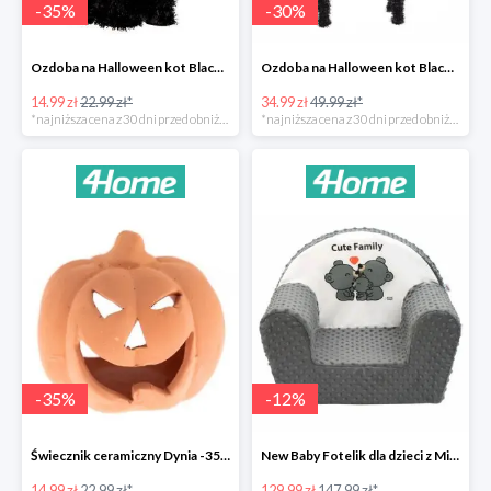
-
35
%
-
30
%
Ozdoba na Halloween kot Blackie -35%
Ozdoba na Halloween kot Black -35%
14.99 zł
22.99 zł*
34.99 zł
49.99 zł*
*najniższa cena z 30 dni przed obniżką
*najniższa cena z 30 dni przed obniżką
-
35
%
-
12
%
Świecznik ceramiczny Dynia -35%
New Baby Fotelik dla dzieci z Minky Cute Family -12%
14.99 zł
22.99 zł*
129.99 zł
147.99 zł*