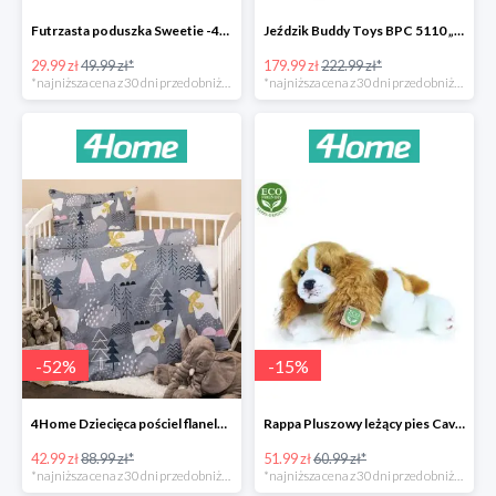
Futrzasta poduszka Sweetie -40%
Jeździk Buddy Toys BPC 5110 „Mercedes Benz SLS” -20%
29.99 zł
49.99 zł*
179.99 zł
222.99 zł*
*najniższa cena z 30 dni przed obniżką
*najniższa cena z 30 dni przed obniżką
-
52
%
-
15
%
4Home Dziecięca pościel flanelowa do łóżeczka Nordic Bear -52%
Rappa Pluszowy leżący pies Cavalier King Charles Spaniel -15%
42.99 zł
88.99 zł*
51.99 zł
60.99 zł*
*najniższa cena z 30 dni przed obniżką
*najniższa cena z 30 dni przed obniżką