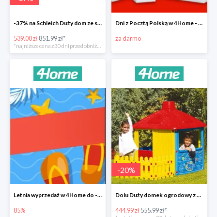
-37% na Schleich Duży dom ze stajnią i akcesoriami 96 cm
Dni z Pocztą Polską w 4Home - darmowa dostawa
539.00 zł
851.99 zł*
za darmo
*najniższa cena z 30 dni przed obniżką
-
20
%
Letnia wyprzedaż w 4Home do -85%
Dolu Duży domek ogrodowy z płotem -20%
85%
444.99 zł
555.99 zł*