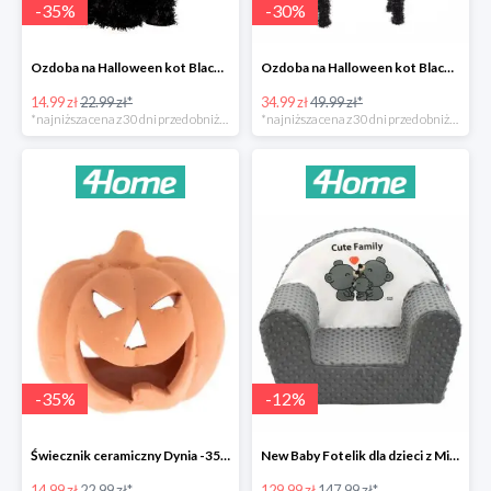
-
35
%
-
30
%
Ozdoba na Halloween kot Blackie -35%
Ozdoba na Halloween kot Black -35%
14.99 zł
22.99 zł*
34.99 zł
49.99 zł*
*najniższa cena z 30 dni przed obniżką
*najniższa cena z 30 dni przed obniżką
-
35
%
-
12
%
Świecznik ceramiczny Dynia -35%
New Baby Fotelik dla dzieci z Minky Cute Family -12%
14.99 zł
22.99 zł*
129.99 zł
147.99 zł*