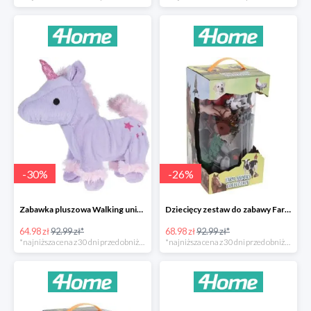
-
30
%
-
26
%
Zabawka pluszowa Walking unicorn -30%
Dziecięcy zestaw do zabawy Farm animals Collection -26%
64.98 zł
92.99 zł*
68.98 zł
92.99 zł*
*najniższa cena z 30 dni przed obniżką
*najniższa cena z 30 dni przed obniżką