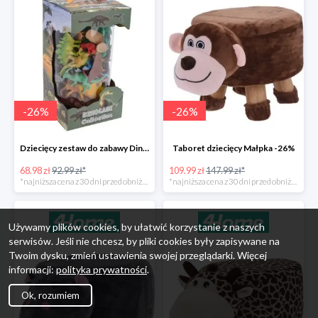
-
26
%
-
26
%
Dziecięcy zestaw do zabawy Dinosaur Collection -26%
Taboret dziecięcy Małpka -26%
68.98 zł
92.99 zł*
109.99 zł
147.99 zł*
*najniższa cena z 30 dni przed obniżką
*najniższa cena z 30 dni przed obniżką
Używamy plików cookies, by ułatwić korzystanie z naszych
serwisów. Jeśli nie chcesz, by pliki cookies były zapisywane na
Twoim dysku, zmień ustawienia swojej przeglądarki. Więcej
informacji:
polityka prywatności
.
Ok, rozumiem