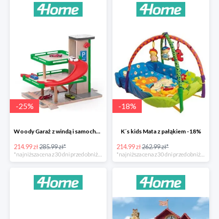
-
25
%
-
18
%
Woody Garaż z windą i samochodziki SIKU -25%
K´s kids Mata z pałąkiem -18%
214.99 zł
285.99 zł*
214.99 zł
262.99 zł*
*najniższa cena z 30 dni przed obniżką
*najniższa cena z 30 dni przed obniżką