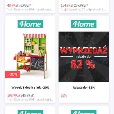
48.99 zł
70.98 zł*
154.99 zł
239.99 zł*
*najniższa cena z 30 dni przed obniżką
*najniższa cena z 30 dni przed obniżką
-
20
%
Woody Sklepik z ladą -20%
Rabaty do -82%
196.99 zł
245.99 zł*
82%
*najniższa cena z 30 dni przed obniżką