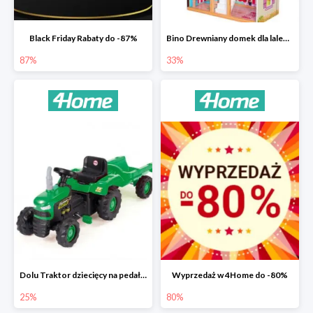
Black Friday Rabaty do -87%
Bino Drewniany domek dla lalek z mebelkami -33%
87%
33%
Dolu Traktor dziecięcy na pedały z przyczepką -25%
Wyprzedaż w 4Home do -80%
25%
80%