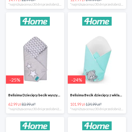
*najniższa cena z 30 dni przed obniżką
*najniższa cena z 30 dni przed obniżką
-
25
%
-
24
%
Belisima Dziecięcy becik wyszywany Gwiazdka -25%
Belisima Becik dziecięcy z wkładem kokosowym Teddy Bear -24%
62.99 zł
83.99 zł*
101.99 zł
134.99 zł*
*najniższa cena z 30 dni przed obniżką
*najniższa cena z 30 dni przed obniżką