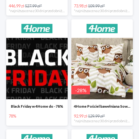
446.99 zł
527.99 zł*
73.98 zł
109.99 zł*
*najniższa cena z 30 dni przed obniżką
*najniższa cena z 30 dni przed obniżką
-
28
%
Black Friday w 4Home do -78%
4Home Pościel bawełniana Sowy -28%
78%
92.99 zł
129.99 zł*
*najniższa cena z 30 dni przed obniżką