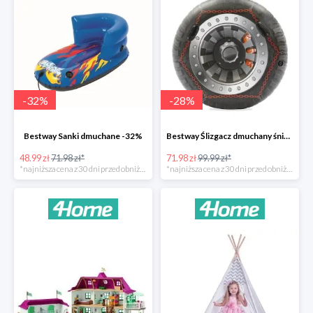
-
32
%
-
28
%
Bestway Sanki dmuchane -32%
Bestway Ślizgacz dmuchany śniegowy H2OGO -28%
48.99 zł
71.98 zł*
71.98 zł
99.99 zł*
*najniższa cena z 30 dni przed obniżką
*najniższa cena z 30 dni przed obniżką