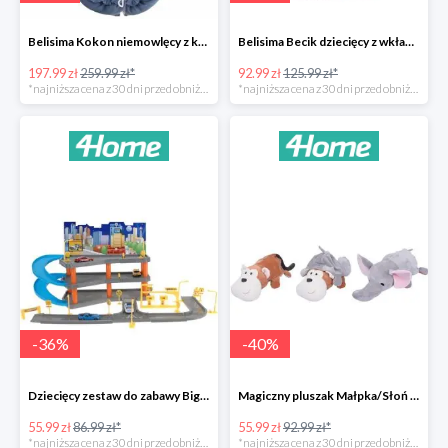
Belisima Kokon niemowlęcy z kołderką Angel Baby-23%
Belisima Becik dziecięcy z wkładem kokosowym Inteligentna sówka -26%
197.99 zł
259.99 zł*
92.99 zł
125.99 zł*
*najniższa cena z 30 dni przed obniżką
*najniższa cena z 30 dni przed obniżką
-
36
%
-
40
%
Dziecięcy zestaw do zabawy Big garage -36%
Magiczny pluszak Małpka/Słoń -40%
55.99 zł
86.99 zł*
55.99 zł
92.99 zł*
*najniższa cena z 30 dni przed obniżką
*najniższa cena z 30 dni przed obniżką