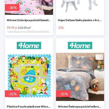
-
38
%
4Home Dziecięca pościel bawełniana Rainbow
Hape Deluxe białe pianino z krzesłem -33%
99.99 zł
159.99 zł*
33%
*najniższa cena z 30 dni przed obniżką
-
31
%
-
35
%
Plastica Puzzle piankowe Wioska -31%
4Home Świecąca pościel mikroflanela Planetarium -35%