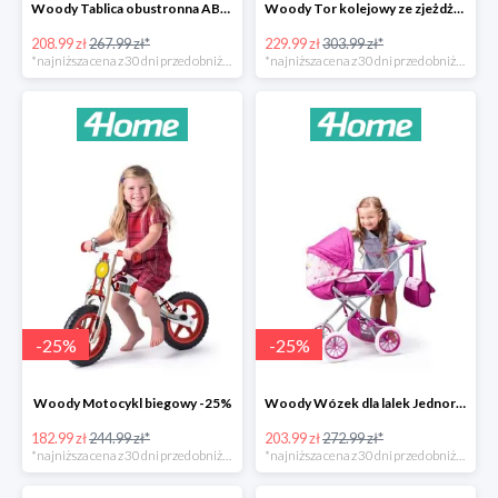
Woody Tablica obustronna ABC -22%
Woody Tor kolejowy ze zjeżdżalnią i żurawiem -24%
208.99 zł
267.99 zł*
229.99 zł
303.99 zł*
*najniższa cena z 30 dni przed obniżką
*najniższa cena z 30 dni przed obniżką
-
25
%
-
25
%
Woody Motocykl biegowy -25%
Woody Wózek dla lalek Jednorożec -25%
182.99 zł
244.99 zł*
203.99 zł
272.99 zł*
*najniższa cena z 30 dni przed obniżką
*najniższa cena z 30 dni przed obniżką