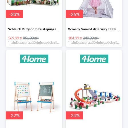
-
33
%
-
26
%
Schleich Duży dom ze stajnią i akcesoriami -33%
Woody Namiot dziecięcy TEEPEE -26%
569.99 zł
851.99 zł*
184.99 zł
249.99 zł*
*najniższa cena z 30 dni przed obniżką
*najniższa cena z 30 dni przed obniżką
-
22
%
-
24
%