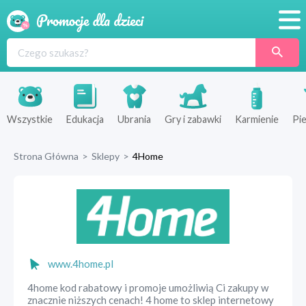
Promocje
Produkty
Sklepy
Wszystkie
Edukacja
Ubrania
Gry i zabawki
Karmienie
Pie
Blog
Strona Główna
>
Sklepy
>
4Home
Wyprawka
www.4home.pl
4home kod rabatowy i promoje umożliwią Ci zakupy w
znacznie niższych cenach! 4 home to sklep internetowy