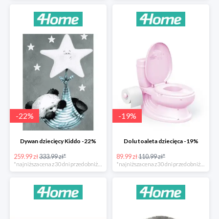
-
22
%
-
19
%
Dywan dziecięcy Kiddo -22%
Dolu toaleta dziecięca -19%
259.99 zł
333.99 zł*
89.99 zł
110.99 zł*
*najniższa cena z 30 dni przed obniżką
*najniższa cena z 30 dni przed obniżką