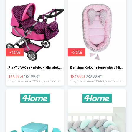
-
10
%
-
23
%
PlayTo Wózek głęboki dla lalek Viola -10%
Belisima Kokon niemowlęcy Minky Sweet Baby -23%
166.99 zł
184.99 zł*
184.99 zł
239.99 zł*
*najniższa cena z 30 dni przed obniżką
*najniższa cena z 30 dni przed obniżką