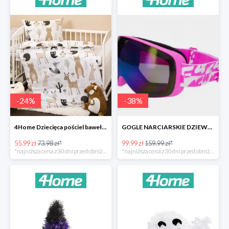
-
24
%
-
38
%
4Home Dziecięca pościel bawełniana do łóżeczka Nordic Friends -24%
GOGLE NARCIARSKIE DZIEWCZĘCE -37%
55.99 zł
73.98 zł*
99.99 zł
159.99 zł*
*najniższa cena z 30 dni przed obniżką
*najniższa cena z 30 dni przed obniżką