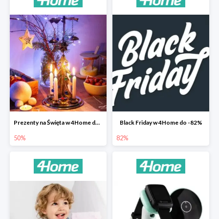
Prezenty na Święta w 4Home do -50%
Black Friday w 4Home do -82%
50%
82%