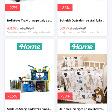
-
27
%
-
33
%
Rollytoys Traktor na pedały z przyczepą Farm Rolly Junior -27%
Schleich Duży dom ze stajnią i akcesoriami -33%
481.99 zł
660.99 zł*
569.99 zł
851.99 zł*
*najniższa cena z 30 dni przed obniżką
*najniższa cena z 30 dni przed obniżką
-
15
%
-
33
%
Schleich Stacja badawcza dinozaurów -15%
4Home Dziecięca pościel bawełniana do łóżeczka Nordic Friends -33%