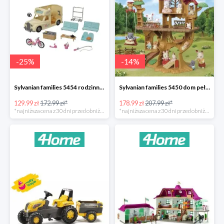
-
25
%
-
14
%
Sylvanian families 5454 rodzinny kamper -25%
Sylvanian families 5450 dom pełen przygód na drzewie -14%
129.99 zł
172.99 zł*
178.99 zł
207.99 zł*
*najniższa cena z 30 dni przed obniżką
*najniższa cena z 30 dni przed obniżką