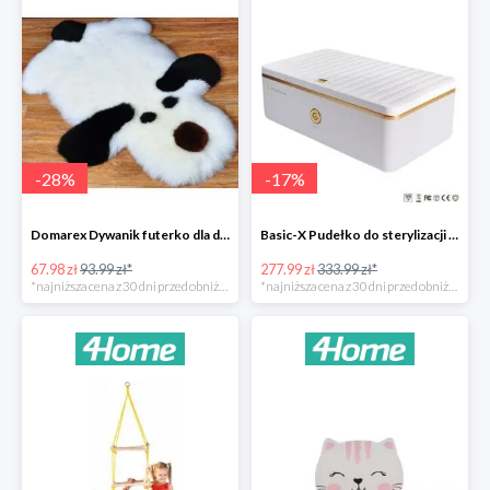
-
28
%
-
17
%
Domarex Dywanik futerko dla dzieci Pies czarno-biały -28%
Basic-X Pudełko do sterylizacji z ozonem -17%
67.98 zł
93.99 zł*
277.99 zł
333.99 zł*
*najniższa cena z 30 dni przed obniżką
*najniższa cena z 30 dni przed obniżką