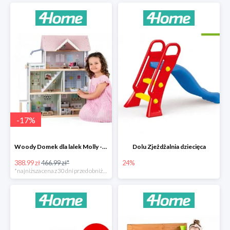
-
17
%
Woody Domek dla lalek Molly -78zł
Dolu Zjeżdżalnia dziecięca
388.99 zł
466.99 zł*
24%
*najniższa cena z 30 dni przed obniżką