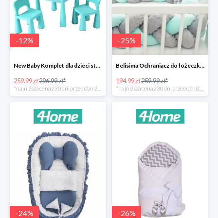
-
12
%
-
25
%
New Baby Komplet dla dzieci stolik i krzesełka -12%
Belisima Ochraniacz do łóżeczka Warkocz -25%
259.99 zł
296.99 zł*
194.99 zł
259.99 zł*
*najniższa cena z 30 dni przed obniżką
*najniższa cena z 30 dni przed obniżką
-
24
%
-
26
%