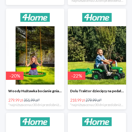
*najniższa cena z 30 dni przed obniżką
-
20
%
-
22
%
Woody Huśtawka bocianie gniazdo -20%
Dolu Traktor dziecięcy na pedały z przyczepką -22%
279.99 zł
351.99 zł*
218.99 zł
279.99 zł*
*najniższa cena z 30 dni przed obniżką
*najniższa cena z 30 dni przed obniżką