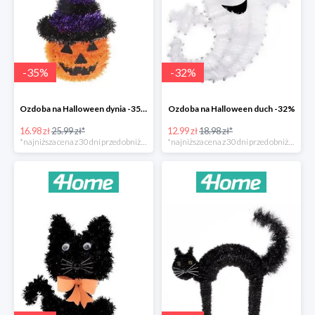
-
35
%
-
32
%
Ozdoba na Halloween dynia -35%
Ozdoba na Halloween duch -32%
16.98 zł
25.99 zł*
12.99 zł
18.98 zł*
*najniższa cena z 30 dni przed obniżką
*najniższa cena z 30 dni przed obniżką