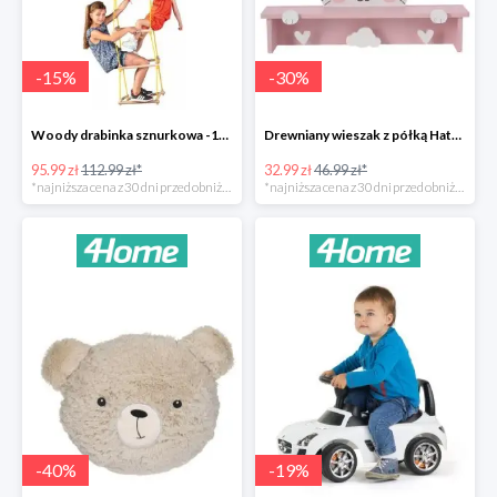
-
15
%
-
30
%
Woody drabinka sznurkowa -15%
Drewniany wieszak z półką Hatu, kot -30%
95.99 zł
112.99 zł*
32.99 zł
46.99 zł*
*najniższa cena z 30 dni przed obniżką
*najniższa cena z 30 dni przed obniżką
-
40
%
-
19
%