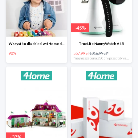
-
45
%
Wszystko dla dzieci w 4Home do -90%
TrueLife NannyWatch A15
90%
557.99 zł
1016.99 zł*
*najniższa cena z 30 dni przed obniżką
-
37
%