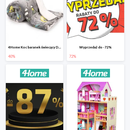
4Home Koc baranek świecący Dino
Wyprzedaż do -72%
40%
72%