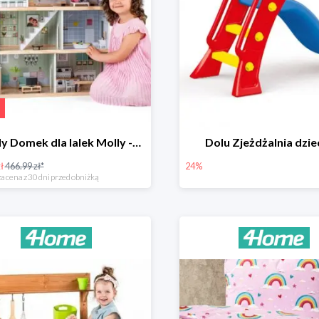
Woody Domek dla lalek Molly -78zł
Dolu Zjeżdżalnia dzie
ł
466.99 zł*
24%
a cena z 30 dni przed obniżką