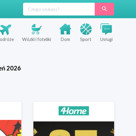
odróże
Wózki i foteliki
Dom
Sport
Usługi
eń
2026