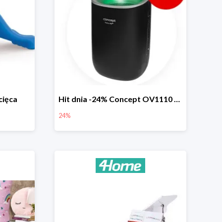
cięca
Hit dnia -24% Concept OV1110 osuszacz powietrza Perfect Air
24%