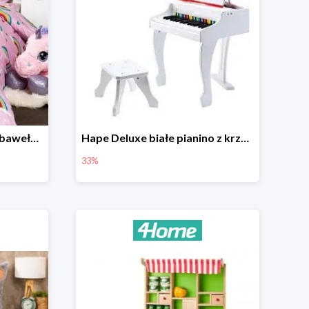
4Home Dziecięca pościel bawełniana Rainbow
Hape Deluxe białe pianino z krzesłem -33%
33%