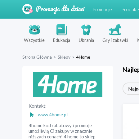
Promocje
Produkt
Wszystkie
Edukacja
Ubrania
Gry i zabawki
K
Strona Główna
>
Sklepy
>
4Home
Najle
Najn
Kontakt:
www.4home.pl
4home kod rabatowy i promoje
umożliwią Ci zakupy w znacznie
niższych cenach! 4 home to sklep