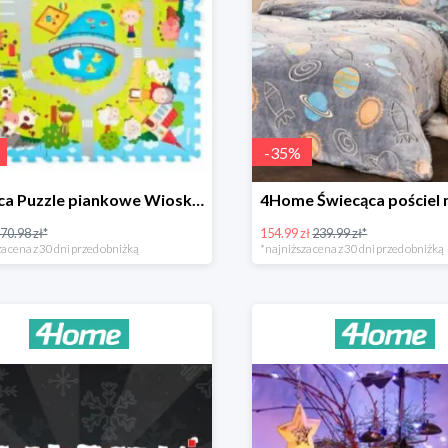
-
35
%
Plastica Puzzle piankowe Wioska -31%
70.98 zł*
154.99 zł
239.99 zł*
a cena z 30 dni przed obniżką
*najniższa cena z 30 dni przed obniżką