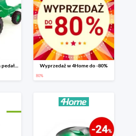
Dolu Traktor dziecięcy na pedały z przyczepką -25%
Wyprzedaż w 4Home do -80%
80%