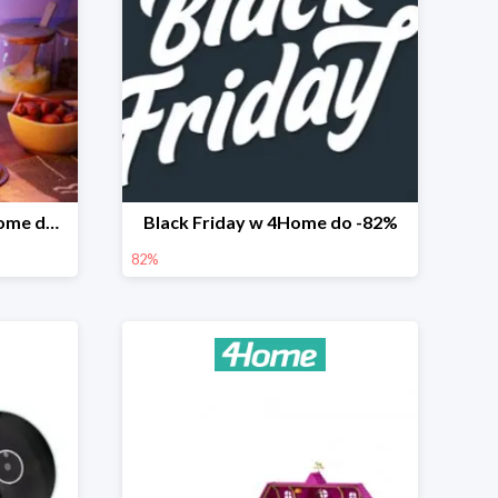
Prezenty na Święta w 4Home do -50%
Black Friday w 4Home do -82%
82%