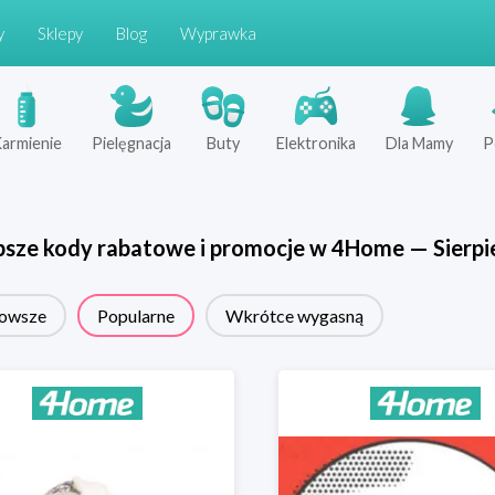
y
Sklepy
Blog
Wyprawka
armienie
Pielęgnacja
Buty
Elektronika
Dla Mamy
P
psze kody rabatowe i promocje w
4Home
—
Sierpi
owsze
Popularne
Wkrótce wygasną