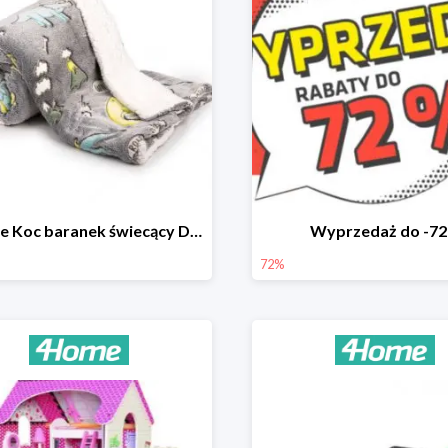
4Home Koc baranek świecący Dino
Wyprzedaż do -7
72%