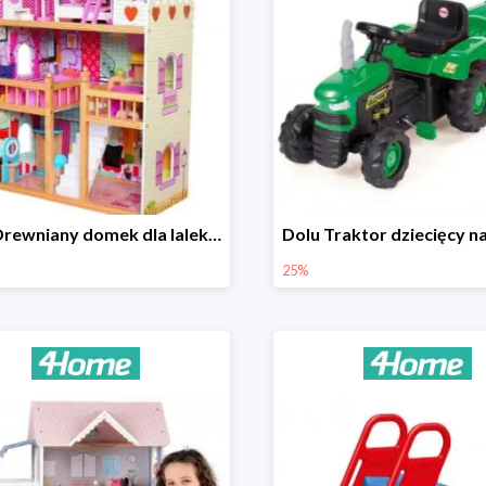
Bino Drewniany domek dla lalek z mebelkami -33%
25%