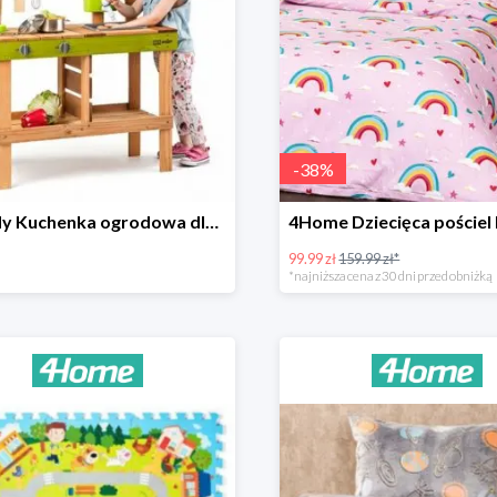
-
38
%
Woody Kuchenka ogrodowa dla dzieci Rosalie
99.99 zł
159.99 zł*
*najniższa cena z 30 dni przed obniżką