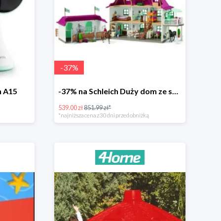
-
37
%
h A15
-37% na Schleich Duży dom ze stajnią i akcesoriami 96 cm
539.00 zł
851.99 zł*
*najniższa cena z 30 dni przed obniżką