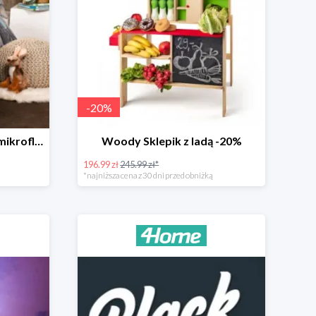
-
20
%
4Home Świecąca pościel mikroflanela Planetarium -35%
Woody Sklepik z ladą -20%
196.99 zł
245.99 zł*
*najniższa cena z 30 dni przed obniżką