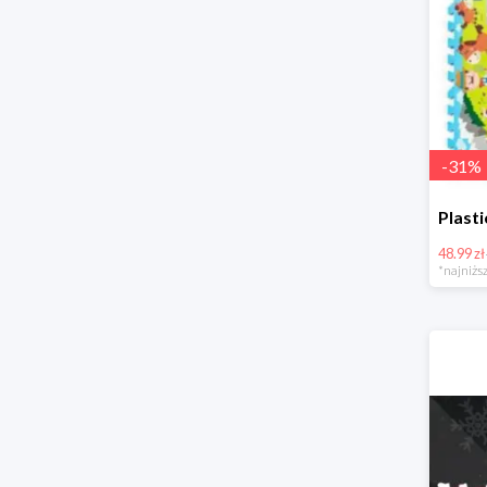
-
31
%
48.99 zł
*najniższ