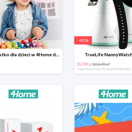
-
45
%
Wszystko dla dzieci w 4Home do -90%
TrueLife NannyWatc
557.99 zł
1016.99 zł*
*najniższa cena z 30 dni przed obniżką