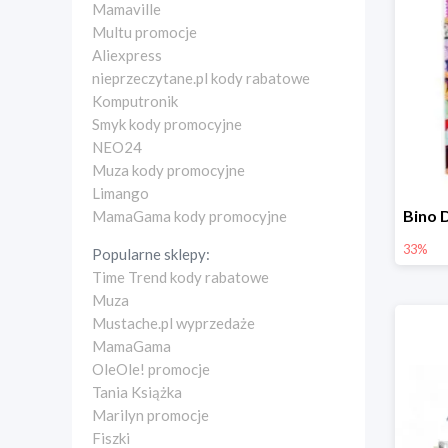
Mamaville
Multu promocje
Aliexpress
nieprzeczytane.pl kody rabatowe
Komputronik
Smyk kody promocyjne
NEO24
Muza kody promocyjne
Limango
MamaGama kody promocyjne
33%
Popularne sklepy:
Time Trend kody rabatowe
Muza
Mustache.pl wyprzedaże
MamaGama
OleOle! promocje
Tania Książka
Marilyn promocje
Fiszki