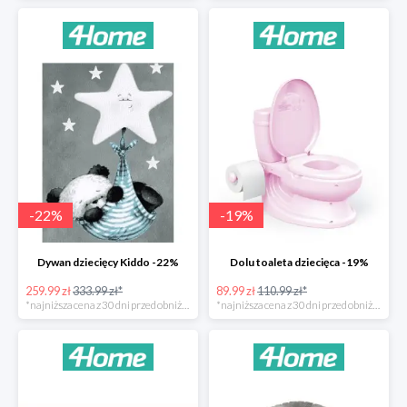
-
22
%
-
19
%
Dywan dziecięcy Kiddo -22%
Dolu toaleta dziecięca -19%
259.99 zł
333.99 zł*
89.99 zł
110.99 zł*
*najniższa cena z 30 dni przed obniżką
*najniższa cena z 30 dni przed obniżką