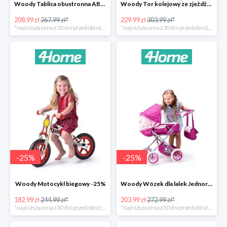
Woody Tablica obustronna ABC -22%
Woody Tor kolejowy ze zjeżdżalnią i żurawiem -24%
208.99 zł
267.99 zł*
229.99 zł
303.99 zł*
*najniższa cena z 30 dni przed obniżką
*najniższa cena z 30 dni przed obniżką
-
25
%
-
25
%
Woody Motocykl biegowy -25%
Woody Wózek dla lalek Jednorożec -25%
182.99 zł
244.99 zł*
203.99 zł
272.99 zł*
*najniższa cena z 30 dni przed obniżką
*najniższa cena z 30 dni przed obniżką