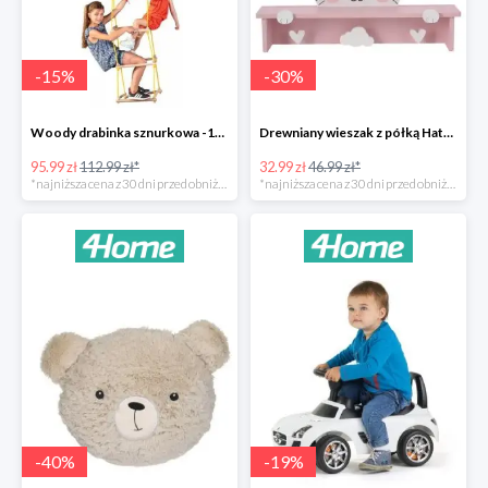
-
15
%
-
30
%
Woody drabinka sznurkowa -15%
Drewniany wieszak z półką Hatu, kot -30%
95.99 zł
112.99 zł*
32.99 zł
46.99 zł*
*najniższa cena z 30 dni przed obniżką
*najniższa cena z 30 dni przed obniżką
-
40
%
-
19
%