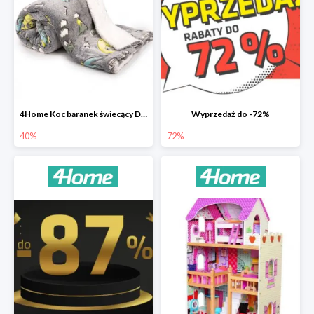
4Home Koc baranek świecący Dino
Wyprzedaż do -72%
40%
72%