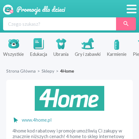
Promocje
Produkty
Sklepy
Wszystkie
Edukacja
Ubrania
Gry i zabawki
Karmienie
Pie
Blog
Strona Główna
>
Sklepy
>
4Home
Wyprawka
www.4home.pl
4home kod rabatowy i promoje umożliwią Ci zakupy w
znacznie niższych cenach! 4 home to sklep internetowy