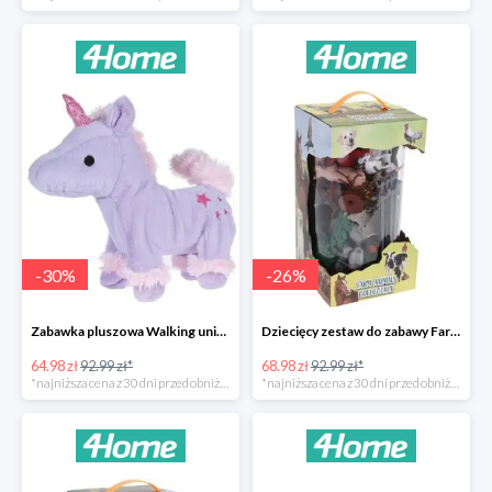
-
30
%
-
26
%
Zabawka pluszowa Walking unicorn -30%
Dziecięcy zestaw do zabawy Farm animals Collection -26%
64.98 zł
92.99 zł*
68.98 zł
92.99 zł*
*najniższa cena z 30 dni przed obniżką
*najniższa cena z 30 dni przed obniżką