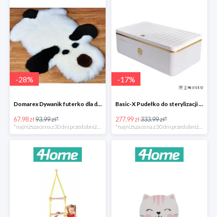
-
28
%
-
17
%
Domarex Dywanik futerko dla dzieci Pies czarno-biały -28%
Basic-X Pudełko do sterylizacji z ozonem -17%
67.98 zł
93.99 zł*
277.99 zł
333.99 zł*
*najniższa cena z 30 dni przed obniżką
*najniższa cena z 30 dni przed obniżką