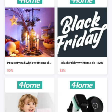
Prezenty na Święta w 4Home do -50%
Black Friday w 4Home do -82%
50%
82%