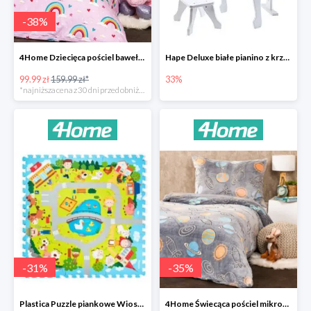
-
38
%
4Home Dziecięca pościel bawełniana Rainbow
Hape Deluxe białe pianino z krzesłem -33%
99.99 zł
159.99 zł*
33%
*najniższa cena z 30 dni przed obniżką
-
31
%
-
35
%
Plastica Puzzle piankowe Wioska -31%
4Home Świecąca pościel mikroflanela Planetarium -35%