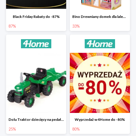
Black Friday Rabaty do -87%
Bino Drewniany domek dla lalek z mebelkami -33%
87%
33%
Dolu Traktor dziecięcy na pedały z przyczepką -25%
Wyprzedaż w 4Home do -80%
25%
80%