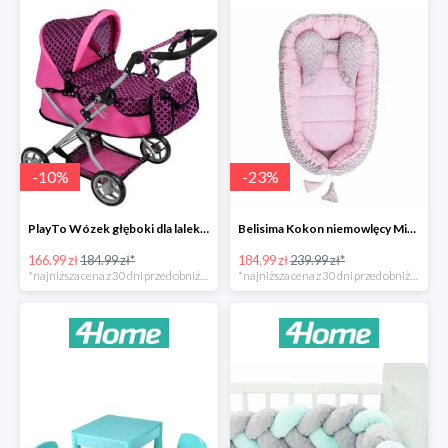
-
10
%
-
23
%
PlayTo Wózek głęboki dla lalek Viola -10%
Belisima Kokon niemowlęcy Minky Sweet Baby -23%
166.99 zł
184.99 zł*
184.99 zł
239.99 zł*
*najniższa cena z 30 dni przed obniżką
*najniższa cena z 30 dni przed obniżką