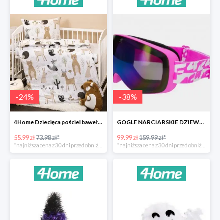
-
24
%
-
38
%
4Home Dziecięca pościel bawełniana do łóżeczka Nordic Friends -24%
GOGLE NARCIARSKIE DZIEWCZĘCE -37%
55.99 zł
73.98 zł*
99.99 zł
159.99 zł*
*najniższa cena z 30 dni przed obniżką
*najniższa cena z 30 dni przed obniżką