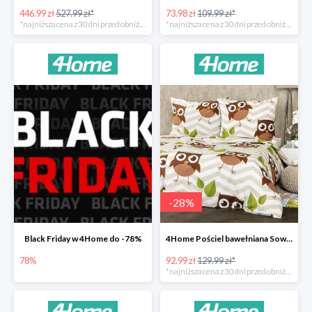
446.99 zł
527.99 zł*
73.98 zł
109.99 zł*
*najniższa cena z 30 dni przed obniżką
*najniższa cena z 30 dni przed obniżką
-
28
%
Black Friday w 4Home do -78%
4Home Pościel bawełniana Sowy -28%
78%
92.99 zł
129.99 zł*
*najniższa cena z 30 dni przed obniżką