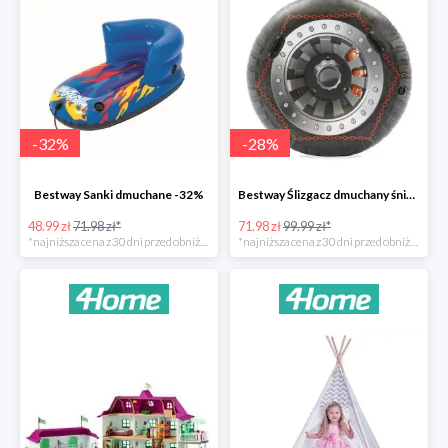
-
32
%
-
28
%
Bestway Sanki dmuchane -32%
Bestway Ślizgacz dmuchany śniegowy H2OGO -28%
48.99 zł
71.98 zł*
71.98 zł
99.99 zł*
*najniższa cena z 30 dni przed obniżką
*najniższa cena z 30 dni przed obniżką