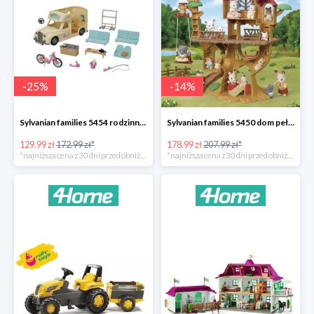
-
25
%
-
14
%
Sylvanian families 5454 rodzinny kamper -25%
Sylvanian families 5450 dom pełen przygód na drzewie -14%
129.99 zł
172.99 zł*
178.99 zł
207.99 zł*
*najniższa cena z 30 dni przed obniżką
*najniższa cena z 30 dni przed obniżką