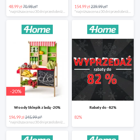
48.99 zł
70.98 zł*
154.99 zł
239.99 zł*
*najniższa cena z 30 dni przed obniżką
*najniższa cena z 30 dni przed obniżką
-
20
%
Woody Sklepik z ladą -20%
Rabaty do -82%
196.99 zł
245.99 zł*
82%
*najniższa cena z 30 dni przed obniżką