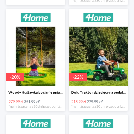
*najniższa cena z 30 dni przed obniżką
-
20
%
-
22
%
Woody Huśtawka bocianie gniazdo -20%
Dolu Traktor dziecięcy na pedały z przyczepką -22%
279.99 zł
351.99 zł*
218.99 zł
279.99 zł*
*najniższa cena z 30 dni przed obniżką
*najniższa cena z 30 dni przed obniżką