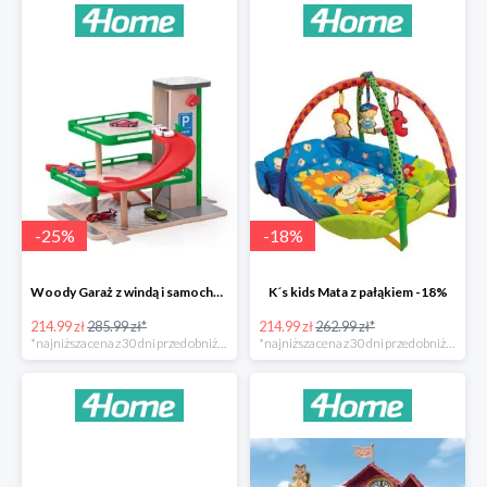
-
25
%
-
18
%
Woody Garaż z windą i samochodziki SIKU -25%
K´s kids Mata z pałąkiem -18%
214.99 zł
285.99 zł*
214.99 zł
262.99 zł*
*najniższa cena z 30 dni przed obniżką
*najniższa cena z 30 dni przed obniżką