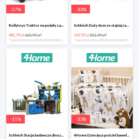
-
27
%
-
33
%
Rollytoys Traktor na pedały z przyczepą Farm Rolly Junior -27%
Schleich Duży dom ze stajnią i akcesoriami -33%
481.99 zł
660.99 zł*
569.99 zł
851.99 zł*
*najniższa cena z 30 dni przed obniżką
*najniższa cena z 30 dni przed obniżką
-
15
%
-
33
%
Schleich Stacja badawcza dinozaurów -15%
4Home Dziecięca pościel bawełniana do łóżeczka Nordic Friends -33%