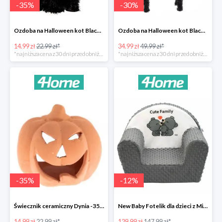
-
35
%
-
30
%
Ozdoba na Halloween kot Blackie -35%
Ozdoba na Halloween kot Black -35%
14.99 zł
22.99 zł*
34.99 zł
49.99 zł*
*najniższa cena z 30 dni przed obniżką
*najniższa cena z 30 dni przed obniżką
-
35
%
-
12
%
Świecznik ceramiczny Dynia -35%
New Baby Fotelik dla dzieci z Minky Cute Family -12%
14.99 zł
22.99 zł*
129.99 zł
147.99 zł*