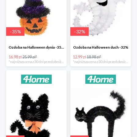
-
35
%
-
32
%
Ozdoba na Halloween dynia -35%
Ozdoba na Halloween duch -32%
16.98 zł
25.99 zł*
12.99 zł
18.98 zł*
*najniższa cena z 30 dni przed obniżką
*najniższa cena z 30 dni przed obniżką