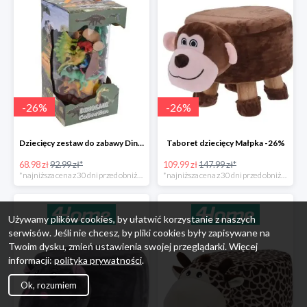
-
26
%
-
26
%
Dziecięcy zestaw do zabawy Dinosaur Collection -26%
Taboret dziecięcy Małpka -26%
68.98 zł
92.99 zł*
109.99 zł
147.99 zł*
*najniższa cena z 30 dni przed obniżką
*najniższa cena z 30 dni przed obniżką
Używamy plików cookies, by ułatwić korzystanie z naszych
serwisów. Jeśli nie chcesz, by pliki cookies były zapisywane na
Twoim dysku, zmień ustawienia swojej przeglądarki. Więcej
informacji:
polityka prywatności
.
Ok, rozumiem