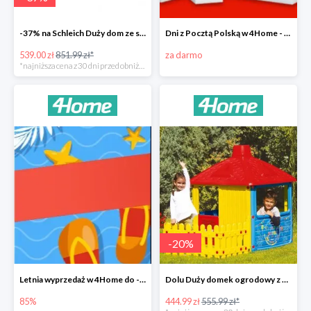
-37% na Schleich Duży dom ze stajnią i akcesoriami 96 cm
Dni z Pocztą Polską w 4Home - darmowa dostawa
539.00 zł
851.99 zł*
za darmo
*najniższa cena z 30 dni przed obniżką
-
20
%
Letnia wyprzedaż w 4Home do -85%
Dolu Duży domek ogrodowy z płotem -20%
85%
444.99 zł
555.99 zł*