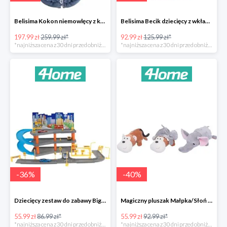
Belisima Kokon niemowlęcy z kołderką Angel Baby-23%
Belisima Becik dziecięcy z wkładem kokosowym Inteligentna sówka -26%
197.99 zł
259.99 zł*
92.99 zł
125.99 zł*
*najniższa cena z 30 dni przed obniżką
*najniższa cena z 30 dni przed obniżką
-
36
%
-
40
%
Dziecięcy zestaw do zabawy Big garage -36%
Magiczny pluszak Małpka/Słoń -40%
55.99 zł
86.99 zł*
55.99 zł
92.99 zł*
*najniższa cena z 30 dni przed obniżką
*najniższa cena z 30 dni przed obniżką