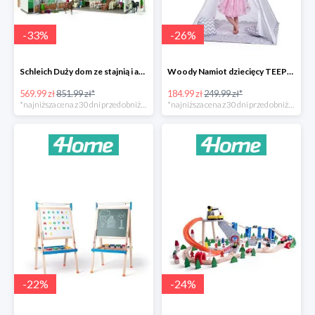
-
33
%
-
26
%
Schleich Duży dom ze stajnią i akcesoriami -33%
Woody Namiot dziecięcy TEEPEE -26%
569.99 zł
851.99 zł*
184.99 zł
249.99 zł*
*najniższa cena z 30 dni przed obniżką
*najniższa cena z 30 dni przed obniżką
-
22
%
-
24
%