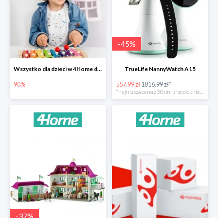
-
45
%
Wszystko dla dzieci w 4Home do -90%
TrueLife NannyWatch A15
90%
557.99 zł
1016.99 zł*
*najniższa cena z 30 dni przed obniżką
-
37
%