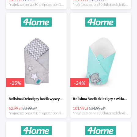
*najniższa cena z 30 dni przed obniżką
*najniższa cena z 30 dni przed obniżką
-
25
%
-
24
%
Belisima Dziecięcy becik wyszywany Gwiazdka -25%
Belisima Becik dziecięcy z wkładem kokosowym Teddy Bear -24%
62.99 zł
83.99 zł*
101.99 zł
134.99 zł*
*najniższa cena z 30 dni przed obniżką
*najniższa cena z 30 dni przed obniżką