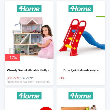
-
17
%
Woody Domek dla lalek Molly -78zł
Dolu Zjeżdżalnia dziecięca
388.99 zł
466.99 zł*
24%
*najniższa cena z 30 dni przed obniżką