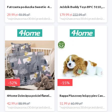
Futrzasta poduszka Sweetie -40%
Jeździk Buddy Toys BPC 5110 „Mercedes Benz SLS” -20%
29.99 zł
49.99 zł*
179.99 zł
222.99 zł*
*najniższa cena z 30 dni przed obniżką
*najniższa cena z 30 dni przed obniżką
-
52
%
-
15
%
4Home Dziecięca pościel flanelowa do łóżeczka Nordic Bear -52%
Rappa Pluszowy leżący pies Cavalier King Charles Spaniel -15%
42.99 zł
88.99 zł*
51.99 zł
60.99 zł*
*najniższa cena z 30 dni przed obniżką
*najniższa cena z 30 dni przed obniżką