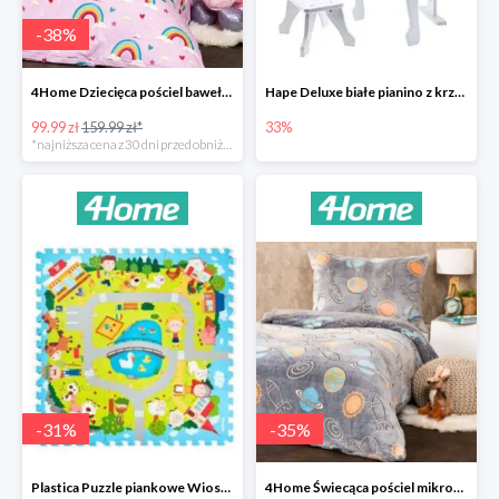
-
38
%
4Home Dziecięca pościel bawełniana Rainbow
Hape Deluxe białe pianino z krzesłem -33%
99.99 zł
159.99 zł*
33%
*najniższa cena z 30 dni przed obniżką
-
31
%
-
35
%
Plastica Puzzle piankowe Wioska -31%
4Home Świecąca pościel mikroflanela Planetarium -35%