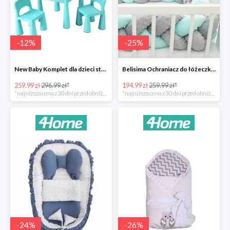
-
12
%
-
25
%
New Baby Komplet dla dzieci stolik i krzesełka -12%
Belisima Ochraniacz do łóżeczka Warkocz -25%
259.99 zł
296.99 zł*
194.99 zł
259.99 zł*
*najniższa cena z 30 dni przed obniżką
*najniższa cena z 30 dni przed obniżką
-
24
%
-
26
%