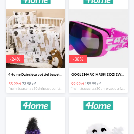
-
24
%
-
38
%
4Home Dziecięca pościel bawełniana do łóżeczka Nordic Friends -24%
GOGLE NARCIARSKIE DZIEWCZĘCE -37%
55.99 zł
73.98 zł*
99.99 zł
159.99 zł*
*najniższa cena z 30 dni przed obniżką
*najniższa cena z 30 dni przed obniżką