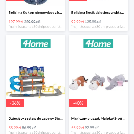
Belisima Kokon niemowlęcy z kołderką Angel Baby-23%
Belisima Becik dziecięcy z wkładem kokosowym Inteligentna sówka -26%
197.99 zł
259.99 zł*
92.99 zł
125.99 zł*
*najniższa cena z 30 dni przed obniżką
*najniższa cena z 30 dni przed obniżką
-
36
%
-
40
%
Dziecięcy zestaw do zabawy Big garage -36%
Magiczny pluszak Małpka/Słoń -40%
55.99 zł
86.99 zł*
55.99 zł
92.99 zł*
*najniższa cena z 30 dni przed obniżką
*najniższa cena z 30 dni przed obniżką