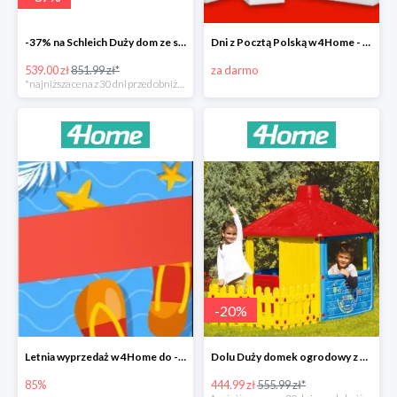
-37% na Schleich Duży dom ze stajnią i akcesoriami 96 cm
Dni z Pocztą Polską w 4Home - darmowa dostawa
539.00 zł
851.99 zł*
za darmo
*najniższa cena z 30 dni przed obniżką
-
20
%
Letnia wyprzedaż w 4Home do -85%
Dolu Duży domek ogrodowy z płotem -20%
85%
444.99 zł
555.99 zł*