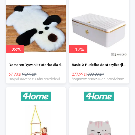
-
28
%
-
17
%
Domarex Dywanik futerko dla dzieci Pies czarno-biały -28%
Basic-X Pudełko do sterylizacji z ozonem -17%
67.98 zł
93.99 zł*
277.99 zł
333.99 zł*
*najniższa cena z 30 dni przed obniżką
*najniższa cena z 30 dni przed obniżką