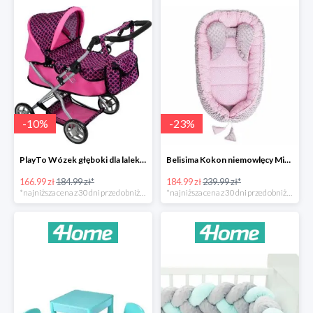
-
10
%
-
23
%
PlayTo Wózek głęboki dla lalek Viola -10%
Belisima Kokon niemowlęcy Minky Sweet Baby -23%
166.99 zł
184.99 zł*
184.99 zł
239.99 zł*
*najniższa cena z 30 dni przed obniżką
*najniższa cena z 30 dni przed obniżką