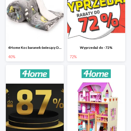
4Home Koc baranek świecący Dino
Wyprzedaż do -72%
40%
72%