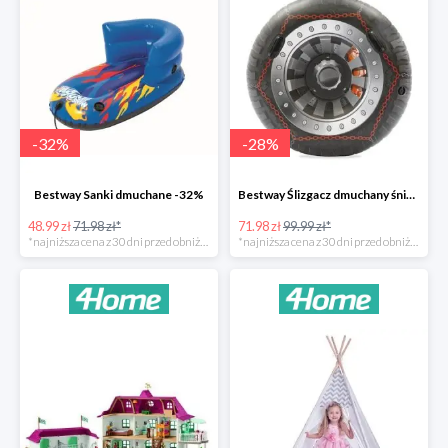
-
32
%
-
28
%
Bestway Sanki dmuchane -32%
Bestway Ślizgacz dmuchany śniegowy H2OGO -28%
48.99 zł
71.98 zł*
71.98 zł
99.99 zł*
*najniższa cena z 30 dni przed obniżką
*najniższa cena z 30 dni przed obniżką