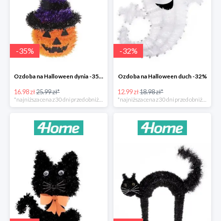
-
35
%
-
32
%
Ozdoba na Halloween dynia -35%
Ozdoba na Halloween duch -32%
16.98 zł
25.99 zł*
12.99 zł
18.98 zł*
*najniższa cena z 30 dni przed obniżką
*najniższa cena z 30 dni przed obniżką