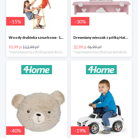
-
15
%
-
30
%
Woody drabinka sznurkowa -15%
Drewniany wieszak z półką Hatu, kot -30%
95.99 zł
112.99 zł*
32.99 zł
46.99 zł*
*najniższa cena z 30 dni przed obniżką
*najniższa cena z 30 dni przed obniżką
-
40
%
-
19
%