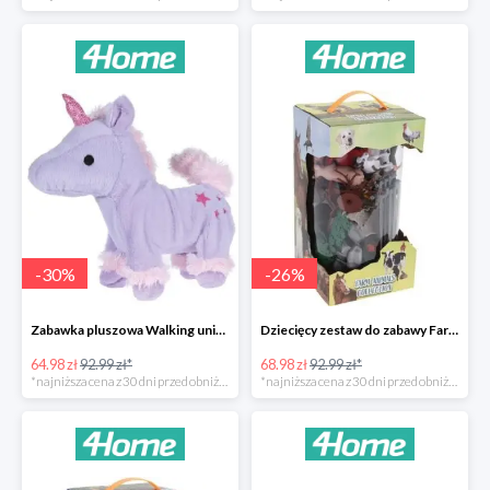
-
30
%
-
26
%
Zabawka pluszowa Walking unicorn -30%
Dziecięcy zestaw do zabawy Farm animals Collection -26%
64.98 zł
92.99 zł*
68.98 zł
92.99 zł*
*najniższa cena z 30 dni przed obniżką
*najniższa cena z 30 dni przed obniżką