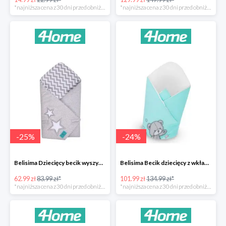
*najniższa cena z 30 dni przed obniżką
*najniższa cena z 30 dni przed obniżką
-
25
%
-
24
%
Belisima Dziecięcy becik wyszywany Gwiazdka -25%
Belisima Becik dziecięcy z wkładem kokosowym Teddy Bear -24%
62.99 zł
83.99 zł*
101.99 zł
134.99 zł*
*najniższa cena z 30 dni przed obniżką
*najniższa cena z 30 dni przed obniżką