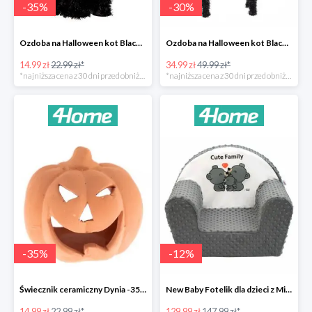
-
35
%
-
30
%
Ozdoba na Halloween kot Blackie -35%
Ozdoba na Halloween kot Black -35%
14.99 zł
22.99 zł*
34.99 zł
49.99 zł*
*najniższa cena z 30 dni przed obniżką
*najniższa cena z 30 dni przed obniżką
-
35
%
-
12
%
Świecznik ceramiczny Dynia -35%
New Baby Fotelik dla dzieci z Minky Cute Family -12%
14.99 zł
22.99 zł*
129.99 zł
147.99 zł*