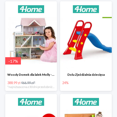
-
17
%
Woody Domek dla lalek Molly -78zł
Dolu Zjeżdżalnia dziecięca
388.99 zł
466.99 zł*
24%
*najniższa cena z 30 dni przed obniżką