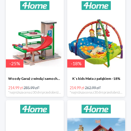
-
25
%
-
18
%
Woody Garaż z windą i samochodziki SIKU -25%
K´s kids Mata z pałąkiem -18%
214.99 zł
285.99 zł*
214.99 zł
262.99 zł*
*najniższa cena z 30 dni przed obniżką
*najniższa cena z 30 dni przed obniżką