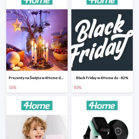
Prezenty na Święta w 4Home do -50%
Black Friday w 4Home do -82%
50%
82%