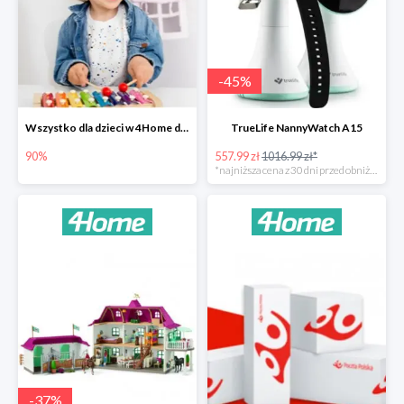
-
45
%
Wszystko dla dzieci w 4Home do -90%
TrueLife NannyWatch A15
90%
557.99 zł
1016.99 zł*
*najniższa cena z 30 dni przed obniżką
-
37
%