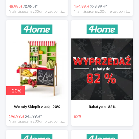
48.99 zł
70.98 zł*
154.99 zł
239.99 zł*
*najniższa cena z 30 dni przed obniżką
*najniższa cena z 30 dni przed obniżką
-
20
%
Woody Sklepik z ladą -20%
Rabaty do -82%
196.99 zł
245.99 zł*
82%
*najniższa cena z 30 dni przed obniżką