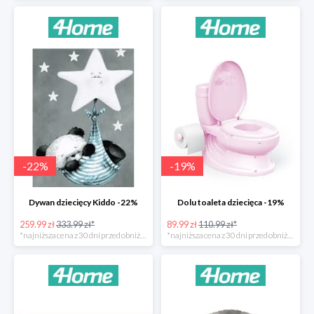
-
22
%
-
19
%
Dywan dziecięcy Kiddo -22%
Dolu toaleta dziecięca -19%
259.99 zł
333.99 zł*
89.99 zł
110.99 zł*
*najniższa cena z 30 dni przed obniżką
*najniższa cena z 30 dni przed obniżką