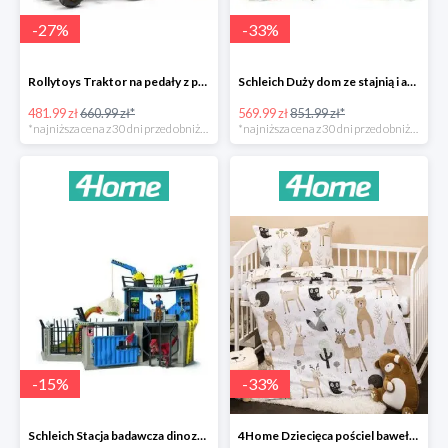
-
27
%
-
33
%
Rollytoys Traktor na pedały z przyczepą Farm Rolly Junior -27%
Schleich Duży dom ze stajnią i akcesoriami -33%
481.99 zł
660.99 zł*
569.99 zł
851.99 zł*
*najniższa cena z 30 dni przed obniżką
*najniższa cena z 30 dni przed obniżką
-
15
%
-
33
%
Schleich Stacja badawcza dinozaurów -15%
4Home Dziecięca pościel bawełniana do łóżeczka Nordic Friends -33%