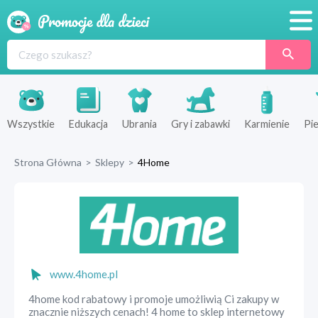
Promocje
Produkty
Sklepy
Wszystkie
Edukacja
Ubrania
Gry i zabawki
Karmienie
Pie
Blog
Strona Główna
>
Sklepy
>
4Home
Wyprawka
www.4home.pl
4home kod rabatowy i promoje umożliwią Ci zakupy w
znacznie niższych cenach! 4 home to sklep internetowy