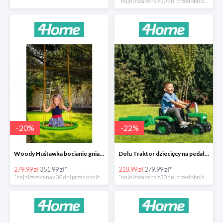
*najniższa cena z 30 dni przed obniżką
-
20
%
-
22
%
Woody Huśtawka bocianie gniazdo -20%
Dolu Traktor dziecięcy na pedały z przyczepką -22%
279.99 zł
351.99 zł*
218.99 zł
279.99 zł*
*najniższa cena z 30 dni przed obniżką
*najniższa cena z 30 dni przed obniżką