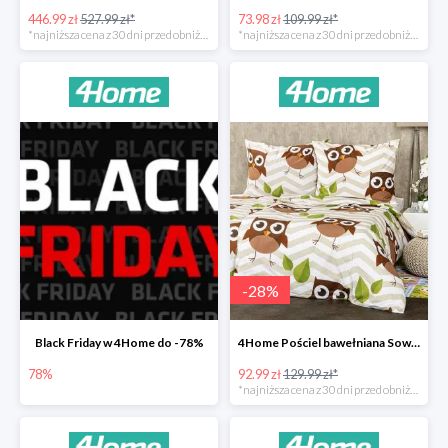
446.99 zł
527.99 zł*
73.98 zł
109.99 zł*
*najniższa cena z 30 dni przed obniżką
*najniższa cena z 30 dni przed obniżką
-
28
%
Black Friday w 4Home do -78%
4Home Pościel bawełniana Sowy -28%
78%
92.99 zł
129.99 zł*
*najniższa cena z 30 dni przed obniżką