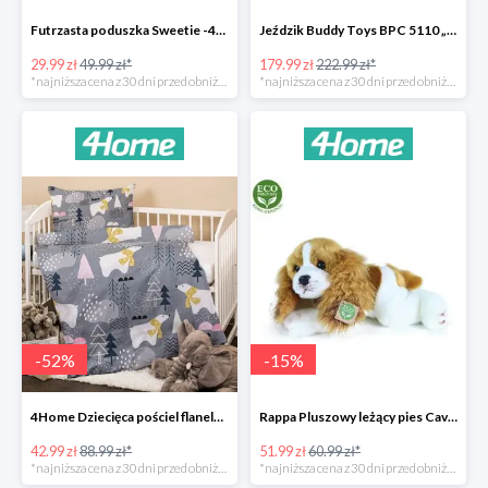
Futrzasta poduszka Sweetie -40%
Jeździk Buddy Toys BPC 5110 „Mercedes Benz SLS” -20%
29.99 zł
49.99 zł*
179.99 zł
222.99 zł*
*najniższa cena z 30 dni przed obniżką
*najniższa cena z 30 dni przed obniżką
-
52
%
-
15
%
4Home Dziecięca pościel flanelowa do łóżeczka Nordic Bear -52%
Rappa Pluszowy leżący pies Cavalier King Charles Spaniel -15%
42.99 zł
88.99 zł*
51.99 zł
60.99 zł*
*najniższa cena z 30 dni przed obniżką
*najniższa cena z 30 dni przed obniżką