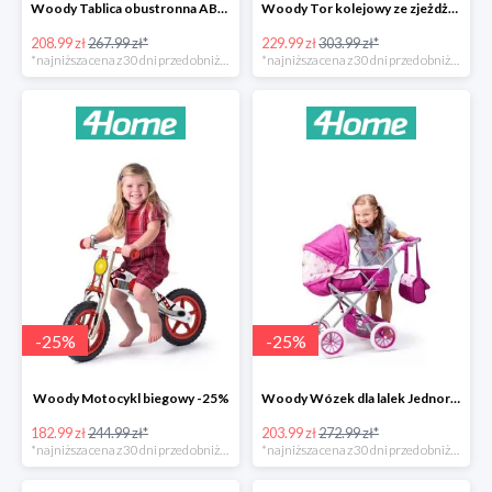
Woody Tablica obustronna ABC -22%
Woody Tor kolejowy ze zjeżdżalnią i żurawiem -24%
208.99 zł
267.99 zł*
229.99 zł
303.99 zł*
*najniższa cena z 30 dni przed obniżką
*najniższa cena z 30 dni przed obniżką
-
25
%
-
25
%
Woody Motocykl biegowy -25%
Woody Wózek dla lalek Jednorożec -25%
182.99 zł
244.99 zł*
203.99 zł
272.99 zł*
*najniższa cena z 30 dni przed obniżką
*najniższa cena z 30 dni przed obniżką