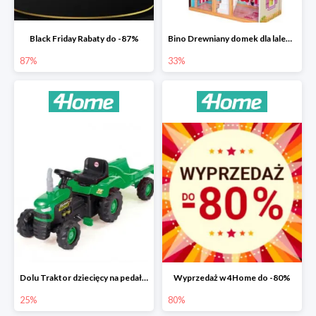
Black Friday Rabaty do -87%
Bino Drewniany domek dla lalek z mebelkami -33%
87%
33%
Dolu Traktor dziecięcy na pedały z przyczepką -25%
Wyprzedaż w 4Home do -80%
25%
80%