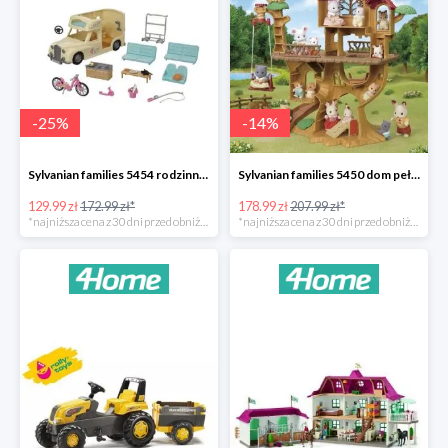
-
25
%
-
14
%
Sylvanian families 5454 rodzinny kamper -25%
Sylvanian families 5450 dom pełen przygód na drzewie -14%
129.99 zł
172.99 zł*
178.99 zł
207.99 zł*
*najniższa cena z 30 dni przed obniżką
*najniższa cena z 30 dni przed obniżką