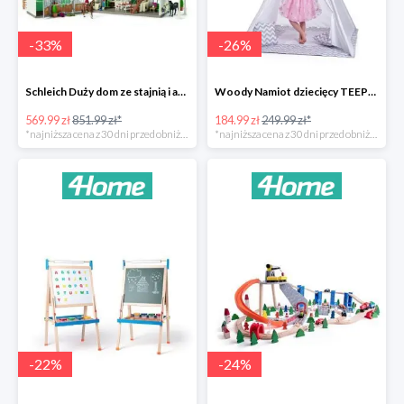
-
33
%
-
26
%
Schleich Duży dom ze stajnią i akcesoriami -33%
Woody Namiot dziecięcy TEEPEE -26%
569.99 zł
851.99 zł*
184.99 zł
249.99 zł*
*najniższa cena z 30 dni przed obniżką
*najniższa cena z 30 dni przed obniżką
-
22
%
-
24
%