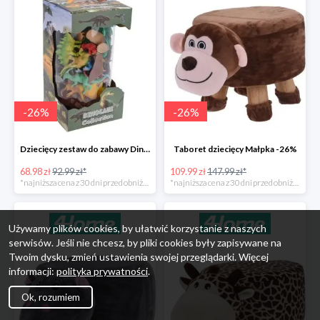
-
26
%
-
26
%
Dziecięcy zestaw do zabawy Dinosaur Collection -26%
Taboret dziecięcy Małpka -26%
68.98 zł
92.99 zł*
109.99 zł
147.99 zł*
*najniższa cena z 30 dni przed obniżką
*najniższa cena z 30 dni przed obniżką
Używamy plików cookies, by ułatwić korzystanie z naszych
serwisów. Jeśli nie chcesz, by pliki cookies były zapisywane na
Twoim dysku, zmień ustawienia swojej przeglądarki. Więcej
informacji:
polityka prywatności
.
Ok, rozumiem