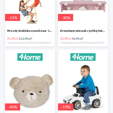
-
15
%
-
30
%
Woody drabinka sznurkowa -15%
Drewniany wieszak z półką Hatu, kot -30%
95.99 zł
112.99 zł*
32.99 zł
46.99 zł*
*najniższa cena z 30 dni przed obniżką
*najniższa cena z 30 dni przed obniżką
-
40
%
-
19
%