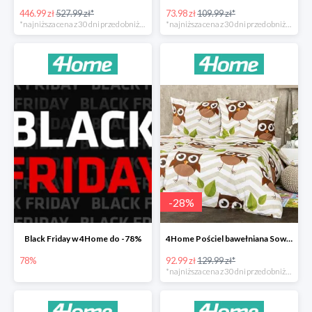
446.99 zł
527.99 zł*
73.98 zł
109.99 zł*
*najniższa cena z 30 dni przed obniżką
*najniższa cena z 30 dni przed obniżką
-
28
%
Black Friday w 4Home do -78%
4Home Pościel bawełniana Sowy -28%
78%
92.99 zł
129.99 zł*
*najniższa cena z 30 dni przed obniżką