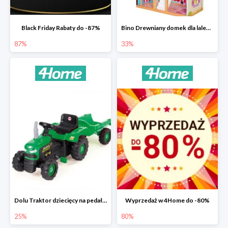
Black Friday Rabaty do -87%
Bino Drewniany domek dla lalek z mebelkami -33%
87%
33%
Dolu Traktor dziecięcy na pedały z przyczepką -25%
Wyprzedaż w 4Home do -80%
25%
80%