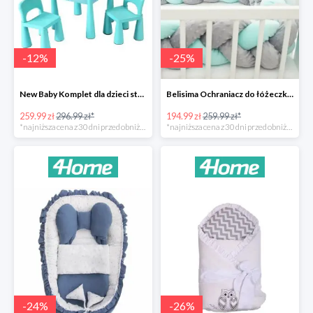
-
12
%
-
25
%
New Baby Komplet dla dzieci stolik i krzesełka -12%
Belisima Ochraniacz do łóżeczka Warkocz -25%
259.99 zł
296.99 zł*
194.99 zł
259.99 zł*
*najniższa cena z 30 dni przed obniżką
*najniższa cena z 30 dni przed obniżką
-
24
%
-
26
%