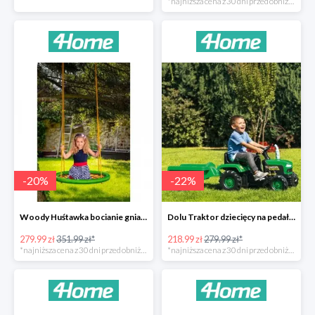
*najniższa cena z 30 dni przed obniżką
-
20
%
-
22
%
Woody Huśtawka bocianie gniazdo -20%
Dolu Traktor dziecięcy na pedały z przyczepką -22%
279.99 zł
351.99 zł*
218.99 zł
279.99 zł*
*najniższa cena z 30 dni przed obniżką
*najniższa cena z 30 dni przed obniżką