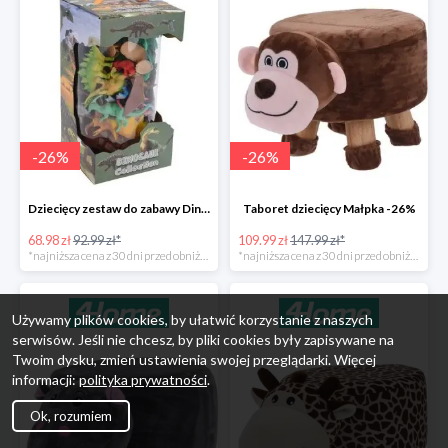
-
26
%
-
26
%
Dziecięcy zestaw do zabawy Dinosaur Collection -26%
Taboret dziecięcy Małpka -26%
68.98 zł
92.99 zł*
109.99 zł
147.99 zł*
*najniższa cena z 30 dni przed obniżką
*najniższa cena z 30 dni przed obniżką
Używamy plików cookies, by ułatwić korzystanie z naszych
serwisów. Jeśli nie chcesz, by pliki cookies były zapisywane na
Twoim dysku, zmień ustawienia swojej przeglądarki. Więcej
informacji:
polityka prywatności
.
Ok, rozumiem