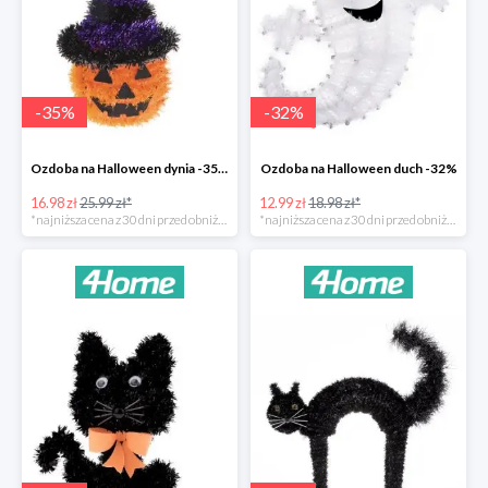
-
35
%
-
32
%
Ozdoba na Halloween dynia -35%
Ozdoba na Halloween duch -32%
16.98 zł
25.99 zł*
12.99 zł
18.98 zł*
*najniższa cena z 30 dni przed obniżką
*najniższa cena z 30 dni przed obniżką