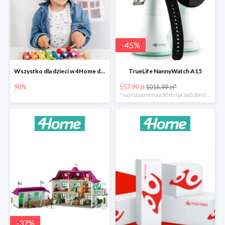
-
45
%
Wszystko dla dzieci w 4Home do -90%
TrueLife NannyWatch A15
90%
557.99 zł
1016.99 zł*
*najniższa cena z 30 dni przed obniżką
-
37
%