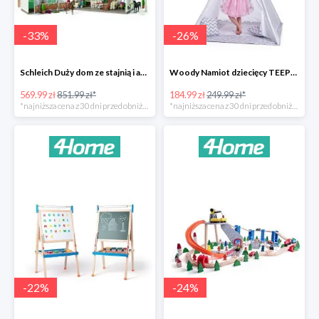
-
33
%
-
26
%
Schleich Duży dom ze stajnią i akcesoriami -33%
Woody Namiot dziecięcy TEEPEE -26%
569.99 zł
851.99 zł*
184.99 zł
249.99 zł*
*najniższa cena z 30 dni przed obniżką
*najniższa cena z 30 dni przed obniżką
-
22
%
-
24
%