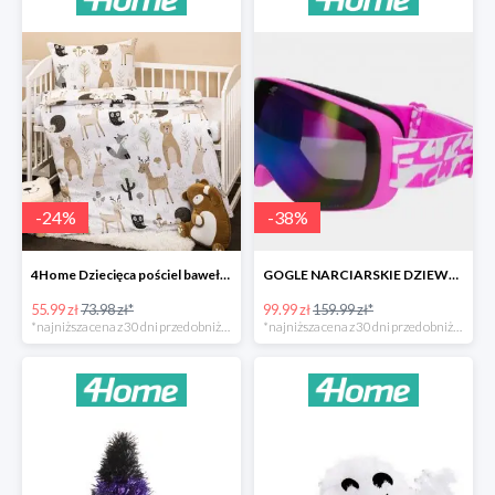
-
24
%
-
38
%
4Home Dziecięca pościel bawełniana do łóżeczka Nordic Friends -24%
GOGLE NARCIARSKIE DZIEWCZĘCE -37%
55.99 zł
73.98 zł*
99.99 zł
159.99 zł*
*najniższa cena z 30 dni przed obniżką
*najniższa cena z 30 dni przed obniżką