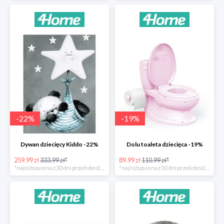
-
22
%
-
19
%
Dywan dziecięcy Kiddo -22%
Dolu toaleta dziecięca -19%
259.99 zł
333.99 zł*
89.99 zł
110.99 zł*
*najniższa cena z 30 dni przed obniżką
*najniższa cena z 30 dni przed obniżką