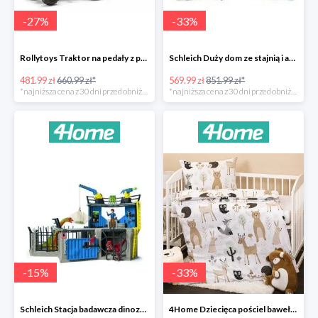
-
27
%
-
33
%
Rollytoys Traktor na pedały z przyczepą Farm Rolly Junior -27%
Schleich Duży dom ze stajnią i akcesoriami -33%
481.99 zł
660.99 zł*
569.99 zł
851.99 zł*
*najniższa cena z 30 dni przed obniżką
*najniższa cena z 30 dni przed obniżką
-
15
%
-
33
%
Schleich Stacja badawcza dinozaurów -15%
4Home Dziecięca pościel bawełniana do łóżeczka Nordic Friends -33%