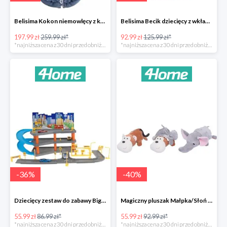
Belisima Kokon niemowlęcy z kołderką Angel Baby-23%
Belisima Becik dziecięcy z wkładem kokosowym Inteligentna sówka -26%
197.99 zł
259.99 zł*
92.99 zł
125.99 zł*
*najniższa cena z 30 dni przed obniżką
*najniższa cena z 30 dni przed obniżką
-
36
%
-
40
%
Dziecięcy zestaw do zabawy Big garage -36%
Magiczny pluszak Małpka/Słoń -40%
55.99 zł
86.99 zł*
55.99 zł
92.99 zł*
*najniższa cena z 30 dni przed obniżką
*najniższa cena z 30 dni przed obniżką