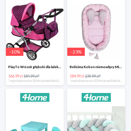
-
10
%
-
23
%
PlayTo Wózek głęboki dla lalek Viola -10%
Belisima Kokon niemowlęcy Minky Sweet Baby -23%
166.99 zł
184.99 zł*
184.99 zł
239.99 zł*
*najniższa cena z 30 dni przed obniżką
*najniższa cena z 30 dni przed obniżką