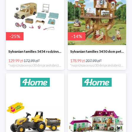
-
25
%
-
14
%
Sylvanian families 5454 rodzinny kamper -25%
Sylvanian families 5450 dom pełen przygód na drzewie -14%
129.99 zł
172.99 zł*
178.99 zł
207.99 zł*
*najniższa cena z 30 dni przed obniżką
*najniższa cena z 30 dni przed obniżką