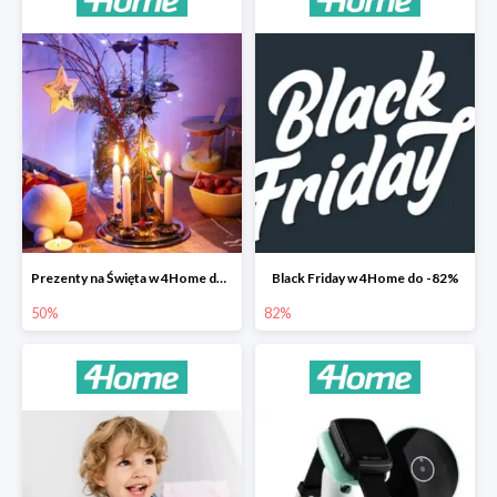
Prezenty na Święta w 4Home do -50%
Black Friday w 4Home do -82%
50%
82%