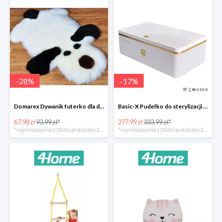
-
28
%
-
17
%
Domarex Dywanik futerko dla dzieci Pies czarno-biały -28%
Basic-X Pudełko do sterylizacji z ozonem -17%
67.98 zł
93.99 zł*
277.99 zł
333.99 zł*
*najniższa cena z 30 dni przed obniżką
*najniższa cena z 30 dni przed obniżką