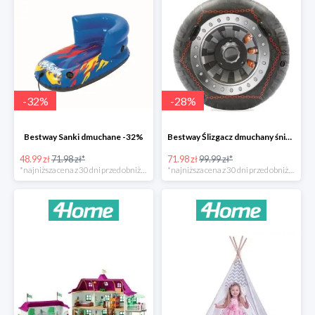
-
32
%
-
28
%
Bestway Sanki dmuchane -32%
Bestway Ślizgacz dmuchany śniegowy H2OGO -28%
48.99 zł
71.98 zł*
71.98 zł
99.99 zł*
*najniższa cena z 30 dni przed obniżką
*najniższa cena z 30 dni przed obniżką