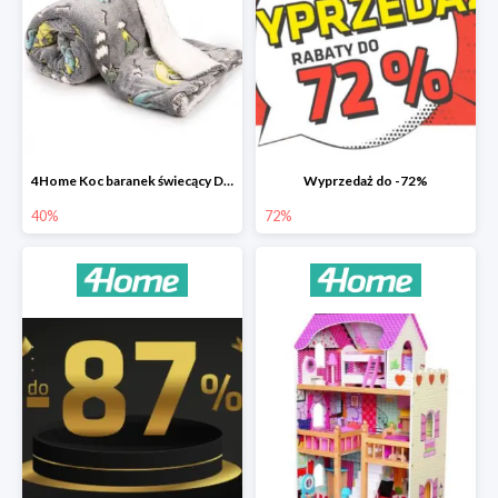
4Home Koc baranek świecący Dino
Wyprzedaż do -72%
40%
72%