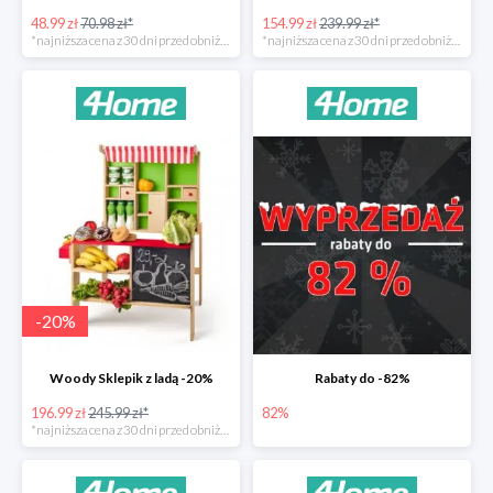
48.99 zł
70.98 zł*
154.99 zł
239.99 zł*
*najniższa cena z 30 dni przed obniżką
*najniższa cena z 30 dni przed obniżką
-
20
%
Woody Sklepik z ladą -20%
Rabaty do -82%
196.99 zł
245.99 zł*
82%
*najniższa cena z 30 dni przed obniżką