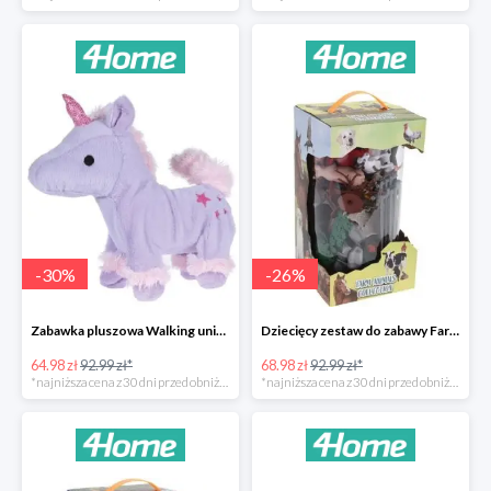
-
30
%
-
26
%
Zabawka pluszowa Walking unicorn -30%
Dziecięcy zestaw do zabawy Farm animals Collection -26%
64.98 zł
92.99 zł*
68.98 zł
92.99 zł*
*najniższa cena z 30 dni przed obniżką
*najniższa cena z 30 dni przed obniżką