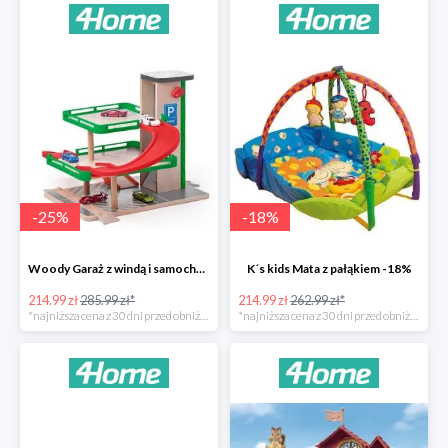
-
25
%
-
18
%
Woody Garaż z windą i samochodziki SIKU -25%
K´s kids Mata z pałąkiem -18%
214.99 zł
285.99 zł*
214.99 zł
262.99 zł*
*najniższa cena z 30 dni przed obniżką
*najniższa cena z 30 dni przed obniżką