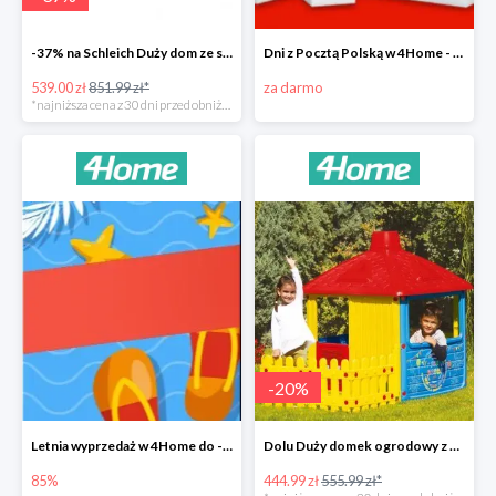
-37% na Schleich Duży dom ze stajnią i akcesoriami 96 cm
Dni z Pocztą Polską w 4Home - darmowa dostawa
539.00 zł
851.99 zł*
za darmo
*najniższa cena z 30 dni przed obniżką
-
20
%
Letnia wyprzedaż w 4Home do -85%
Dolu Duży domek ogrodowy z płotem -20%
85%
444.99 zł
555.99 zł*