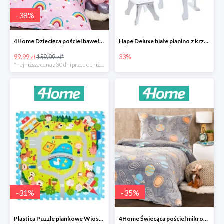
-
38
%
4Home Dziecięca pościel bawełniana Rainbow
Hape Deluxe białe pianino z krzesłem -33%
99.99 zł
159.99 zł*
33%
*najniższa cena z 30 dni przed obniżką
-
31
%
-
35
%
Plastica Puzzle piankowe Wioska -31%
4Home Świecąca pościel mikroflanela Planetarium -35%