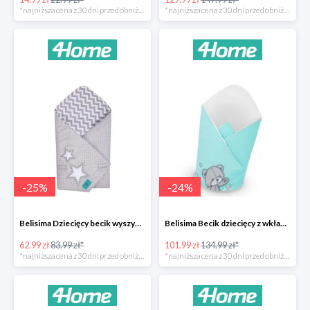
*najniższa cena z 30 dni przed obniżką
*najniższa cena z 30 dni przed obniżką
-
25
%
-
24
%
Belisima Dziecięcy becik wyszywany Gwiazdka -25%
Belisima Becik dziecięcy z wkładem kokosowym Teddy Bear -24%
62.99 zł
83.99 zł*
101.99 zł
134.99 zł*
*najniższa cena z 30 dni przed obniżką
*najniższa cena z 30 dni przed obniżką