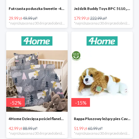
Futrzasta poduszka Sweetie -40%
Jeździk Buddy Toys BPC 5110 „Mercedes Benz SLS” -20%
29.99 zł
49.99 zł*
179.99 zł
222.99 zł*
*najniższa cena z 30 dni przed obniżką
*najniższa cena z 30 dni przed obniżką
-
52
%
-
15
%
4Home Dziecięca pościel flanelowa do łóżeczka Nordic Bear -52%
Rappa Pluszowy leżący pies Cavalier King Charles Spaniel -15%
42.99 zł
88.99 zł*
51.99 zł
60.99 zł*
*najniższa cena z 30 dni przed obniżką
*najniższa cena z 30 dni przed obniżką