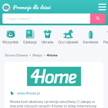
Promocje
Produkty
Sklepy
Wszystkie
Edukacja
Ubrania
Gry i zabawki
Karmienie
Pie
Blog
Strona Główna
>
Sklepy
>
4Home
Wyprawka
www.4home.pl
4home kod rabatowy i promoje umożliwią Ci zakupy w
znacznie niższych cenach! 4 home to sklep internetowy