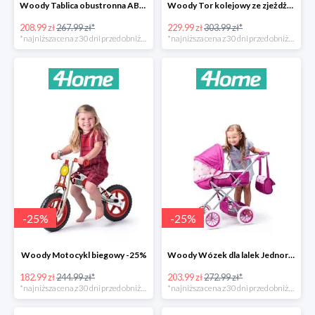
Woody Tablica obustronna ABC -22%
Woody Tor kolejowy ze zjeżdżalnią i żurawiem -24%
208.99 zł
267.99 zł*
229.99 zł
303.99 zł*
*najniższa cena z 30 dni przed obniżką
*najniższa cena z 30 dni przed obniżką
-
25
%
-
25
%
Woody Motocykl biegowy -25%
Woody Wózek dla lalek Jednorożec -25%
182.99 zł
244.99 zł*
203.99 zł
272.99 zł*
*najniższa cena z 30 dni przed obniżką
*najniższa cena z 30 dni przed obniżką