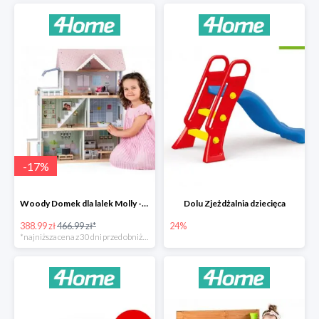
-
17
%
Woody Domek dla lalek Molly -78zł
Dolu Zjeżdżalnia dziecięca
388.99 zł
466.99 zł*
24%
*najniższa cena z 30 dni przed obniżką