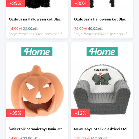
-
35
%
-
30
%
Ozdoba na Halloween kot Blackie -35%
Ozdoba na Halloween kot Black -35%
14.99 zł
22.99 zł*
34.99 zł
49.99 zł*
*najniższa cena z 30 dni przed obniżką
*najniższa cena z 30 dni przed obniżką
-
35
%
-
12
%
Świecznik ceramiczny Dynia -35%
New Baby Fotelik dla dzieci z Minky Cute Family -12%
14.99 zł
22.99 zł*
129.99 zł
147.99 zł*