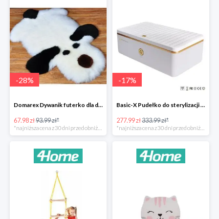
-
28
%
-
17
%
Domarex Dywanik futerko dla dzieci Pies czarno-biały -28%
Basic-X Pudełko do sterylizacji z ozonem -17%
67.98 zł
93.99 zł*
277.99 zł
333.99 zł*
*najniższa cena z 30 dni przed obniżką
*najniższa cena z 30 dni przed obniżką