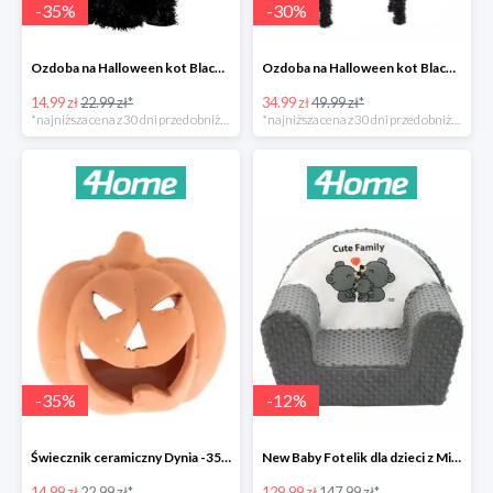
-
35
%
-
30
%
Ozdoba na Halloween kot Blackie -35%
Ozdoba na Halloween kot Black -35%
14.99 zł
22.99 zł*
34.99 zł
49.99 zł*
*najniższa cena z 30 dni przed obniżką
*najniższa cena z 30 dni przed obniżką
-
35
%
-
12
%
Świecznik ceramiczny Dynia -35%
New Baby Fotelik dla dzieci z Minky Cute Family -12%
14.99 zł
22.99 zł*
129.99 zł
147.99 zł*