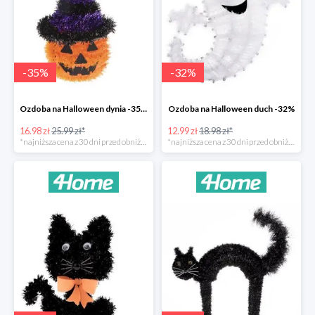
-
35
%
-
32
%
Ozdoba na Halloween dynia -35%
Ozdoba na Halloween duch -32%
16.98 zł
25.99 zł*
12.99 zł
18.98 zł*
*najniższa cena z 30 dni przed obniżką
*najniższa cena z 30 dni przed obniżką