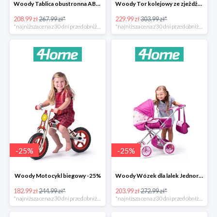
Woody Tablica obustronna ABC -22%
Woody Tor kolejowy ze zjeżdżalnią i żurawiem -24%
208.99 zł
267.99 zł*
229.99 zł
303.99 zł*
*najniższa cena z 30 dni przed obniżką
*najniższa cena z 30 dni przed obniżką
-
25
%
-
25
%
Woody Motocykl biegowy -25%
Woody Wózek dla lalek Jednorożec -25%
182.99 zł
244.99 zł*
203.99 zł
272.99 zł*
*najniższa cena z 30 dni przed obniżką
*najniższa cena z 30 dni przed obniżką