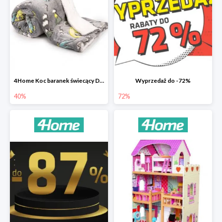
4Home Koc baranek świecący Dino
Wyprzedaż do -72%
40%
72%