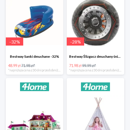
-
32
%
-
28
%
Bestway Sanki dmuchane -32%
Bestway Ślizgacz dmuchany śniegowy H2OGO -28%
48.99 zł
71.98 zł*
71.98 zł
99.99 zł*
*najniższa cena z 30 dni przed obniżką
*najniższa cena z 30 dni przed obniżką