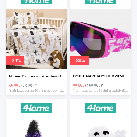
-
24
%
-
38
%
4Home Dziecięca pościel bawełniana do łóżeczka Nordic Friends -24%
GOGLE NARCIARSKIE DZIEWCZĘCE -37%
55.99 zł
73.98 zł*
99.99 zł
159.99 zł*
*najniższa cena z 30 dni przed obniżką
*najniższa cena z 30 dni przed obniżką