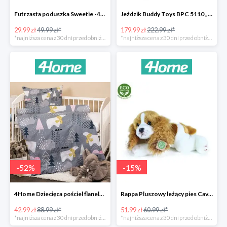
Futrzasta poduszka Sweetie -40%
Jeździk Buddy Toys BPC 5110 „Mercedes Benz SLS” -20%
29.99 zł
49.99 zł*
179.99 zł
222.99 zł*
*najniższa cena z 30 dni przed obniżką
*najniższa cena z 30 dni przed obniżką
-
52
%
-
15
%
4Home Dziecięca pościel flanelowa do łóżeczka Nordic Bear -52%
Rappa Pluszowy leżący pies Cavalier King Charles Spaniel -15%
42.99 zł
88.99 zł*
51.99 zł
60.99 zł*
*najniższa cena z 30 dni przed obniżką
*najniższa cena z 30 dni przed obniżką