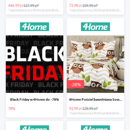
446.99 zł
527.99 zł*
73.98 zł
109.99 zł*
*najniższa cena z 30 dni przed obniżką
*najniższa cena z 30 dni przed obniżką
-
28
%
Black Friday w 4Home do -78%
4Home Pościel bawełniana Sowy -28%
78%
92.99 zł
129.99 zł*
*najniższa cena z 30 dni przed obniżką