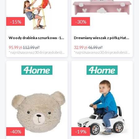
-
15
%
-
30
%
Woody drabinka sznurkowa -15%
Drewniany wieszak z półką Hatu, kot -30%
95.99 zł
112.99 zł*
32.99 zł
46.99 zł*
*najniższa cena z 30 dni przed obniżką
*najniższa cena z 30 dni przed obniżką
-
40
%
-
19
%