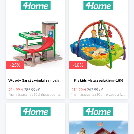
-
25
%
-
18
%
Woody Garaż z windą i samochodziki SIKU -25%
K´s kids Mata z pałąkiem -18%
214.99 zł
285.99 zł*
214.99 zł
262.99 zł*
*najniższa cena z 30 dni przed obniżką
*najniższa cena z 30 dni przed obniżką