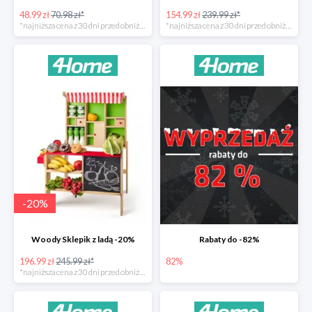
48.99 zł
70.98 zł*
154.99 zł
239.99 zł*
*najniższa cena z 30 dni przed obniżką
*najniższa cena z 30 dni przed obniżką
-
20
%
Woody Sklepik z ladą -20%
Rabaty do -82%
196.99 zł
245.99 zł*
82%
*najniższa cena z 30 dni przed obniżką