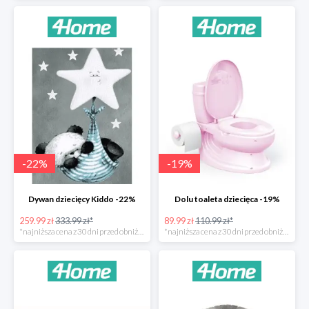
-
22
%
-
19
%
Dywan dziecięcy Kiddo -22%
Dolu toaleta dziecięca -19%
259.99 zł
333.99 zł*
89.99 zł
110.99 zł*
*najniższa cena z 30 dni przed obniżką
*najniższa cena z 30 dni przed obniżką