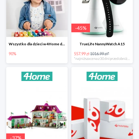
-
45
%
Wszystko dla dzieci w 4Home do -90%
TrueLife NannyWatch A15
90%
557.99 zł
1016.99 zł*
*najniższa cena z 30 dni przed obniżką
-
37
%