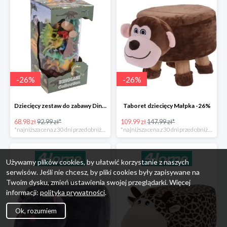
-
26
%
-
26
%
Dziecięcy zestaw do zabawy Dinosaur Collection -26%
Taboret dziecięcy Małpka -26%
68.98 zł
92.99 zł*
109.99 zł
147.99 zł*
*najniższa cena z 30 dni przed obniżką
*najniższa cena z 30 dni przed obniżką
Używamy plików cookies, by ułatwić korzystanie z naszych
serwisów. Jeśli nie chcesz, by pliki cookies były zapisywane na
Twoim dysku, zmień ustawienia swojej przeglądarki. Więcej
informacji:
polityka prywatności
.
Ok, rozumiem