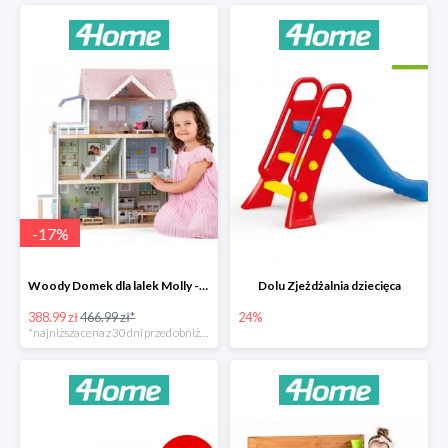
-
17
%
Woody Domek dla lalek Molly -78zł
Dolu Zjeżdżalnia dziecięca
388.99 zł
466.99 zł*
24%
*najniższa cena z 30 dni przed obniżką