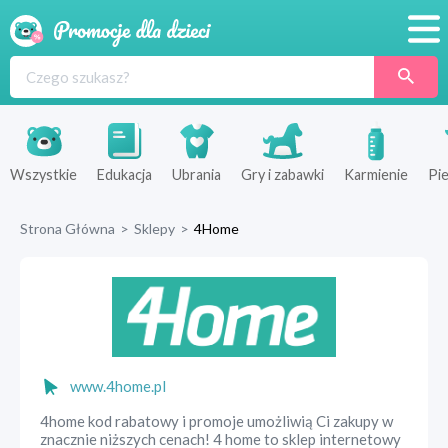
Promocje
Produkty
Sklepy
Wszystkie
Edukacja
Ubrania
Gry i zabawki
Karmienie
Pie
Blog
Strona Główna
>
Sklepy
>
4Home
Wyprawka
www.4home.pl
4home kod rabatowy i promoje umożliwią Ci zakupy w
znacznie niższych cenach! 4 home to sklep internetowy