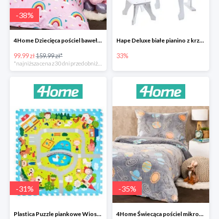
-
38
%
4Home Dziecięca pościel bawełniana Rainbow
Hape Deluxe białe pianino z krzesłem -33%
99.99 zł
159.99 zł*
33%
*najniższa cena z 30 dni przed obniżką
-
31
%
-
35
%
Plastica Puzzle piankowe Wioska -31%
4Home Świecąca pościel mikroflanela Planetarium -35%