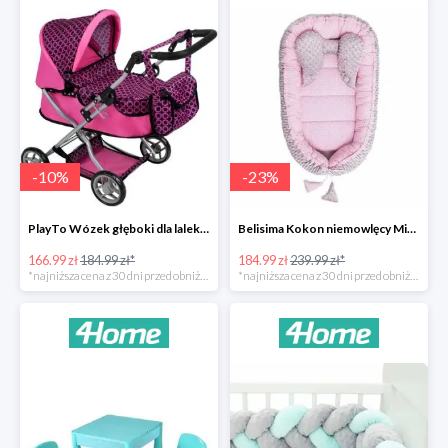
-
10
%
-
23
%
PlayTo Wózek głęboki dla lalek Viola -10%
Belisima Kokon niemowlęcy Minky Sweet Baby -23%
166.99 zł
184.99 zł*
184.99 zł
239.99 zł*
*najniższa cena z 30 dni przed obniżką
*najniższa cena z 30 dni przed obniżką