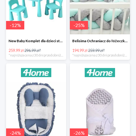
-
12
%
-
25
%
New Baby Komplet dla dzieci stolik i krzesełka -12%
Belisima Ochraniacz do łóżeczka Warkocz -25%
259.99 zł
296.99 zł*
194.99 zł
259.99 zł*
*najniższa cena z 30 dni przed obniżką
*najniższa cena z 30 dni przed obniżką
-
24
%
-
26
%