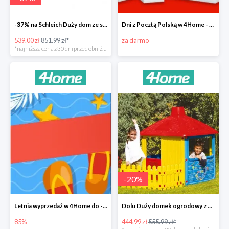
-37% na Schleich Duży dom ze stajnią i akcesoriami 96 cm
Dni z Pocztą Polską w 4Home - darmowa dostawa
539.00 zł
851.99 zł*
za darmo
*najniższa cena z 30 dni przed obniżką
-
20
%
Letnia wyprzedaż w 4Home do -85%
Dolu Duży domek ogrodowy z płotem -20%
85%
444.99 zł
555.99 zł*