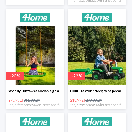
*najniższa cena z 30 dni przed obniżką
-
20
%
-
22
%
Woody Huśtawka bocianie gniazdo -20%
Dolu Traktor dziecięcy na pedały z przyczepką -22%
279.99 zł
351.99 zł*
218.99 zł
279.99 zł*
*najniższa cena z 30 dni przed obniżką
*najniższa cena z 30 dni przed obniżką