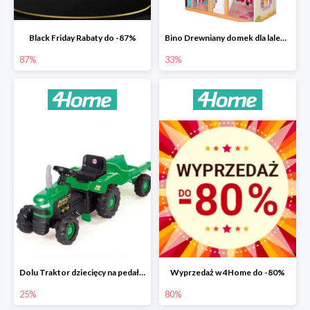
Black Friday Rabaty do -87%
Bino Drewniany domek dla lalek z mebelkami -33%
87%
33%
Dolu Traktor dziecięcy na pedały z przyczepką -25%
Wyprzedaż w 4Home do -80%
25%
80%