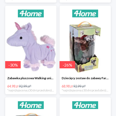
-
30
%
-
26
%
Zabawka pluszowa Walking unicorn -30%
Dziecięcy zestaw do zabawy Farm animals Collection -26%
64.98 zł
92.99 zł*
68.98 zł
92.99 zł*
*najniższa cena z 30 dni przed obniżką
*najniższa cena z 30 dni przed obniżką