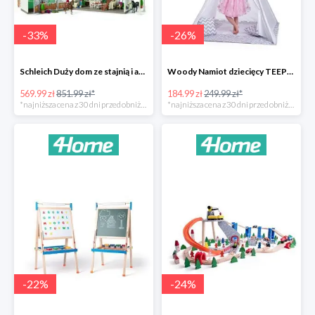
-
33
%
-
26
%
Schleich Duży dom ze stajnią i akcesoriami -33%
Woody Namiot dziecięcy TEEPEE -26%
569.99 zł
851.99 zł*
184.99 zł
249.99 zł*
*najniższa cena z 30 dni przed obniżką
*najniższa cena z 30 dni przed obniżką
-
22
%
-
24
%