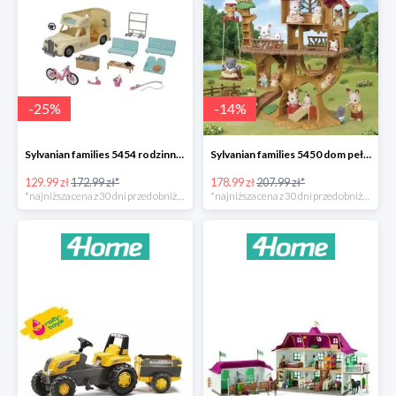
-
25
%
-
14
%
Sylvanian families 5454 rodzinny kamper -25%
Sylvanian families 5450 dom pełen przygód na drzewie -14%
129.99 zł
172.99 zł*
178.99 zł
207.99 zł*
*najniższa cena z 30 dni przed obniżką
*najniższa cena z 30 dni przed obniżką