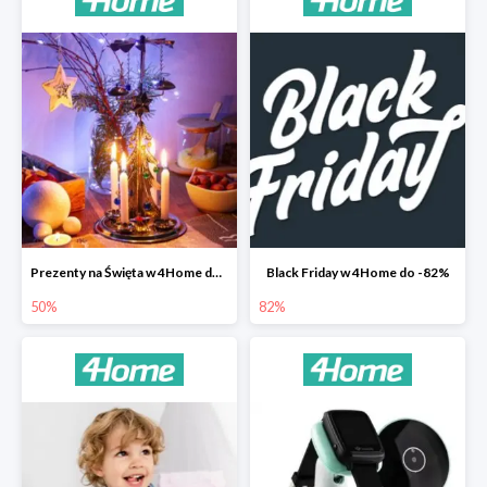
Prezenty na Święta w 4Home do -50%
Black Friday w 4Home do -82%
50%
82%