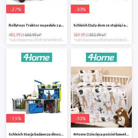
-
27
%
-
33
%
Rollytoys Traktor na pedały z przyczepą Farm Rolly Junior -27%
Schleich Duży dom ze stajnią i akcesoriami -33%
481.99 zł
660.99 zł*
569.99 zł
851.99 zł*
*najniższa cena z 30 dni przed obniżką
*najniższa cena z 30 dni przed obniżką
-
15
%
-
33
%
Schleich Stacja badawcza dinozaurów -15%
4Home Dziecięca pościel bawełniana do łóżeczka Nordic Friends -33%