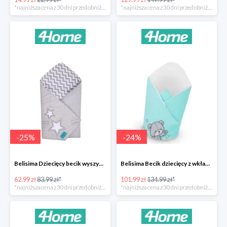
*najniższa cena z 30 dni przed obniżką
*najniższa cena z 30 dni przed obniżką
-
25
%
-
24
%
Belisima Dziecięcy becik wyszywany Gwiazdka -25%
Belisima Becik dziecięcy z wkładem kokosowym Teddy Bear -24%
62.99 zł
83.99 zł*
101.99 zł
134.99 zł*
*najniższa cena z 30 dni przed obniżką
*najniższa cena z 30 dni przed obniżką