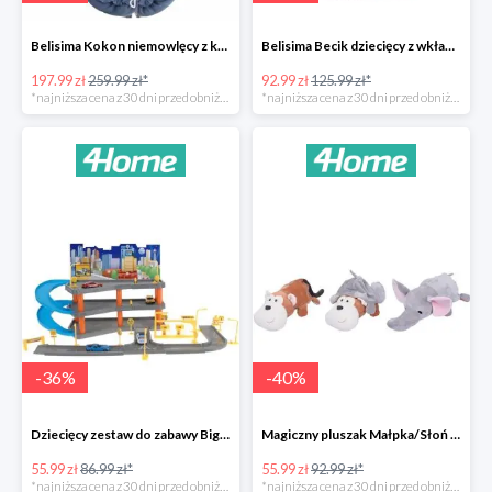
Belisima Kokon niemowlęcy z kołderką Angel Baby-23%
Belisima Becik dziecięcy z wkładem kokosowym Inteligentna sówka -26%
197.99 zł
259.99 zł*
92.99 zł
125.99 zł*
*najniższa cena z 30 dni przed obniżką
*najniższa cena z 30 dni przed obniżką
-
36
%
-
40
%
Dziecięcy zestaw do zabawy Big garage -36%
Magiczny pluszak Małpka/Słoń -40%
55.99 zł
86.99 zł*
55.99 zł
92.99 zł*
*najniższa cena z 30 dni przed obniżką
*najniższa cena z 30 dni przed obniżką