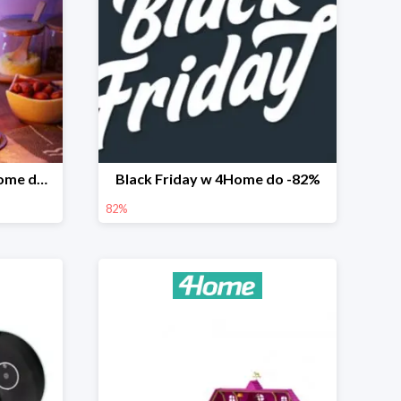
Prezenty na Święta w 4Home do -50%
Black Friday w 4Home do -82%
82%