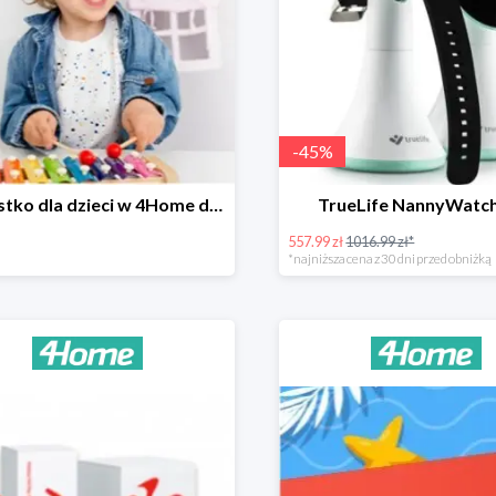
-
45
%
Wszystko dla dzieci w 4Home do -90%
TrueLife NannyWatc
557.99 zł
1016.99 zł*
*najniższa cena z 30 dni przed obniżką