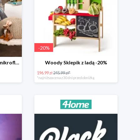
-
20
%
4Home Świecąca pościel mikroflanela Planetarium -35%
Woody Sklepik z ladą -20%
196.99 zł
245.99 zł*
*najniższa cena z 30 dni przed obniżką