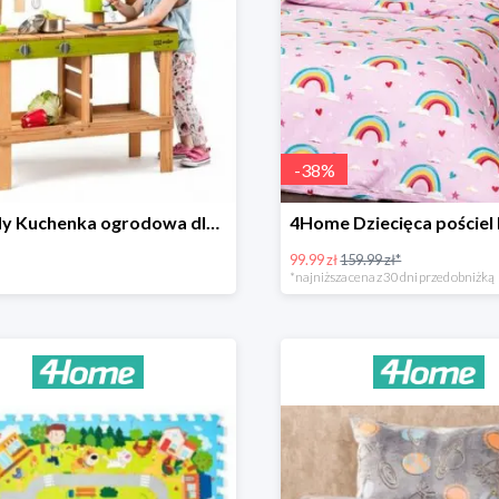
-
38
%
Woody Kuchenka ogrodowa dla dzieci Rosalie
99.99 zł
159.99 zł*
*najniższa cena z 30 dni przed obniżką