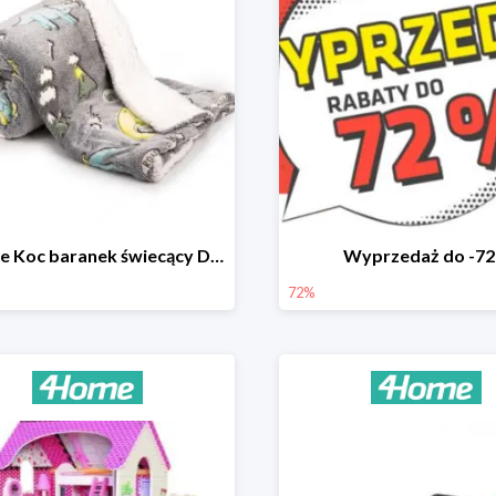
4Home Koc baranek świecący Dino
Wyprzedaż do -7
72%