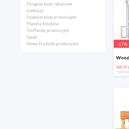
Douglas kody rabatowe
ezebra.pl
Szumisie kody promocyjne
Planeta Klocków
Trefl kody promocyjne
Squla
Nowa Era kody promocyjne
-
17
%
388.99 z
*najniższ