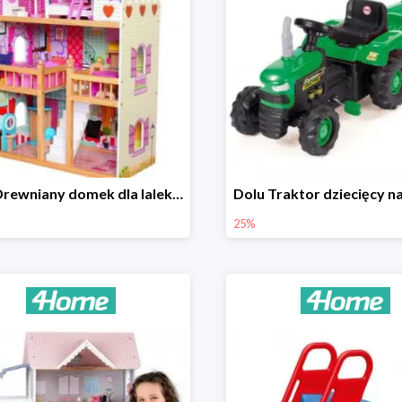
Bino Drewniany domek dla lalek z mebelkami -33%
25%