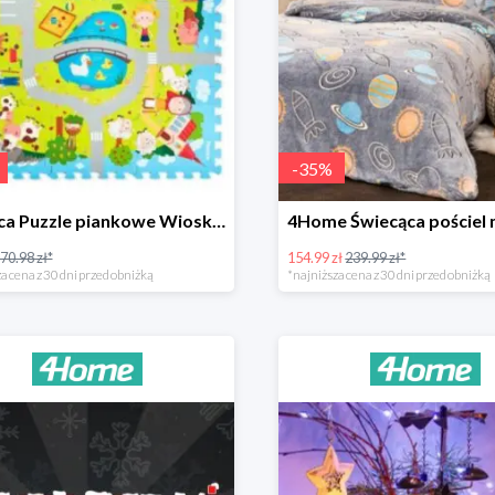
-
35
%
Plastica Puzzle piankowe Wioska -31%
70.98 zł*
154.99 zł
239.99 zł*
a cena z 30 dni przed obniżką
*najniższa cena z 30 dni przed obniżką