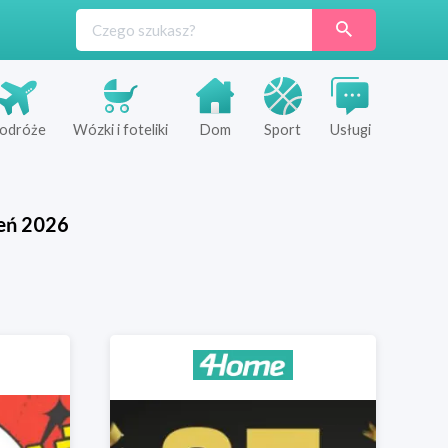
odróże
Wózki i foteliki
Dom
Sport
Usługi
eń
2026