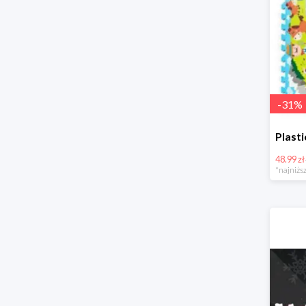
-
31
%
48.99 zł
*najniższ