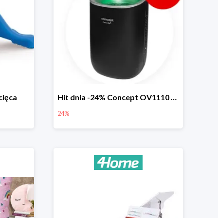
cięca
Hit dnia -24% Concept OV1110 osuszacz powietrza Perfect Air
24%