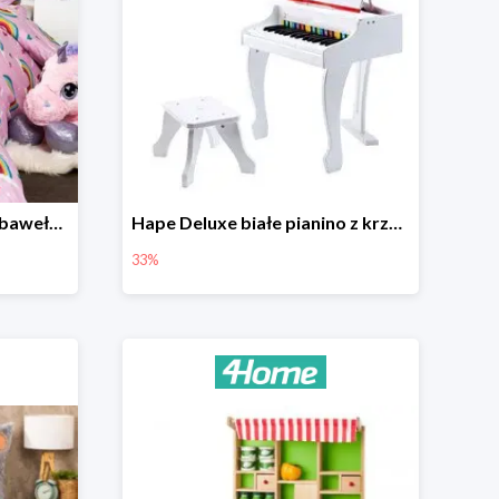
4Home Dziecięca pościel bawełniana Rainbow
Hape Deluxe białe pianino z krzesłem -33%
33%