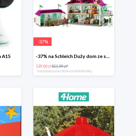
-
37
%
h A15
-37% na Schleich Duży dom ze stajnią i akcesoriami 96 cm
539.00 zł
851.99 zł*
*najniższa cena z 30 dni przed obniżką