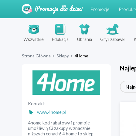
Promocje
Produkt
Wszystkie
Edukacja
Ubrania
Gry i zabawki
K
Strona Główna
>
Sklepy
>
4Home
Najle
Najn
Kontakt:
www.4home.pl
4home kod rabatowy i promoje
umożliwią Ci zakupy w znacznie
niższych cenach! 4 home to sklep