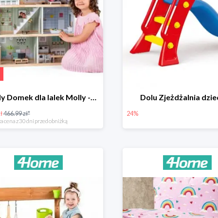
Woody Domek dla lalek Molly -78zł
Dolu Zjeżdżalnia dzie
ł
466.99 zł*
24%
a cena z 30 dni przed obniżką