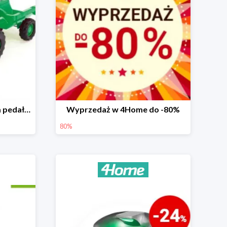
Dolu Traktor dziecięcy na pedały z przyczepką -25%
Wyprzedaż w 4Home do -80%
80%