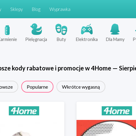
y
Sklepy
Blog
Wyprawka
armienie
Pielęgnacja
Buty
Elektronika
Dla Mamy
P
psze kody rabatowe i promocje w
4Home
—
Sierpi
owsze
Popularne
Wkrótce wygasną