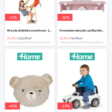
-
15
%
-
30
%
Woody drabinka sznurkowa -15%
Drewniany wieszak z półką Hatu, kot -30%
95.99 zł
112.99 zł*
32.99 zł
46.99 zł*
*najniższa cena z 30 dni przed obniżką
*najniższa cena z 30 dni przed obniżką
-
40
%
-
19
%