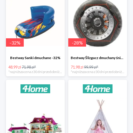
-
32
%
-
28
%
Bestway Sanki dmuchane -32%
Bestway Ślizgacz dmuchany śniegowy H2OGO -28%
48.99 zł
71.98 zł*
71.98 zł
99.99 zł*
*najniższa cena z 30 dni przed obniżką
*najniższa cena z 30 dni przed obniżką