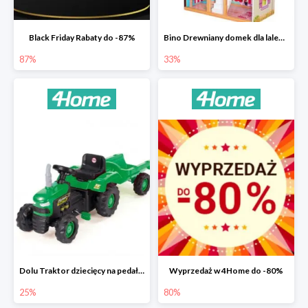
Black Friday Rabaty do -87%
Bino Drewniany domek dla lalek z mebelkami -33%
87%
33%
Dolu Traktor dziecięcy na pedały z przyczepką -25%
Wyprzedaż w 4Home do -80%
25%
80%