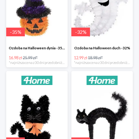
-
35
%
-
32
%
Ozdoba na Halloween dynia -35%
Ozdoba na Halloween duch -32%
16.98 zł
25.99 zł*
12.99 zł
18.98 zł*
*najniższa cena z 30 dni przed obniżką
*najniższa cena z 30 dni przed obniżką