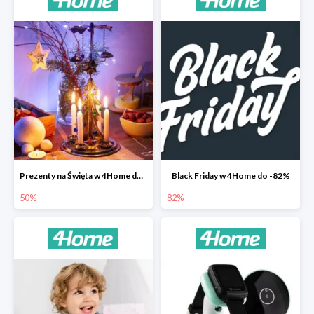
Prezenty na Święta w 4Home do -50%
Black Friday w 4Home do -82%
50%
82%