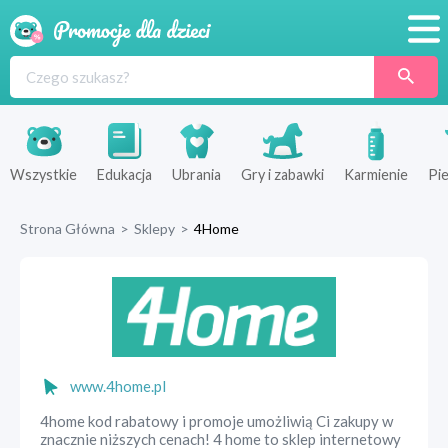
Promocje
Produkty
Sklepy
Wszystkie
Edukacja
Ubrania
Gry i zabawki
Karmienie
Pie
Blog
Strona Główna
>
Sklepy
>
4Home
Wyprawka
www.4home.pl
4home kod rabatowy i promoje umożliwią Ci zakupy w
znacznie niższych cenach! 4 home to sklep internetowy