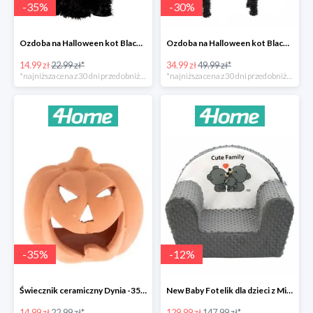
-
35
%
-
30
%
Ozdoba na Halloween kot Blackie -35%
Ozdoba na Halloween kot Black -35%
14.99 zł
22.99 zł*
34.99 zł
49.99 zł*
*najniższa cena z 30 dni przed obniżką
*najniższa cena z 30 dni przed obniżką
-
35
%
-
12
%
Świecznik ceramiczny Dynia -35%
New Baby Fotelik dla dzieci z Minky Cute Family -12%
14.99 zł
22.99 zł*
129.99 zł
147.99 zł*