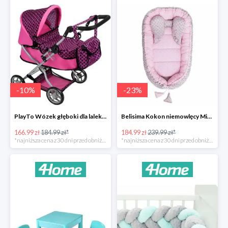
-
10
%
-
23
%
PlayTo Wózek głęboki dla lalek Viola -10%
Belisima Kokon niemowlęcy Minky Sweet Baby -23%
166.99 zł
184.99 zł*
184.99 zł
239.99 zł*
*najniższa cena z 30 dni przed obniżką
*najniższa cena z 30 dni przed obniżką