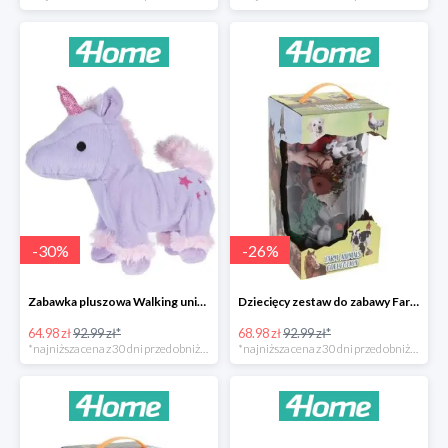
-
30
%
-
26
%
Zabawka pluszowa Walking unicorn -30%
Dziecięcy zestaw do zabawy Farm animals Collection -26%
64.98 zł
92.99 zł*
68.98 zł
92.99 zł*
*najniższa cena z 30 dni przed obniżką
*najniższa cena z 30 dni przed obniżką