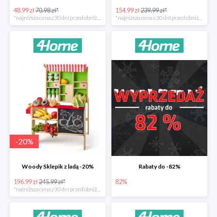
48.99 zł
70.98 zł*
154.99 zł
239.99 zł*
*najniższa cena z 30 dni przed obniżką
*najniższa cena z 30 dni przed obniżką
-
20
%
Woody Sklepik z ladą -20%
Rabaty do -82%
196.99 zł
245.99 zł*
82%
*najniższa cena z 30 dni przed obniżką