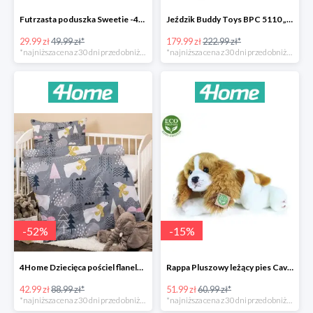
Futrzasta poduszka Sweetie -40%
Jeździk Buddy Toys BPC 5110 „Mercedes Benz SLS” -20%
29.99 zł
49.99 zł*
179.99 zł
222.99 zł*
*najniższa cena z 30 dni przed obniżką
*najniższa cena z 30 dni przed obniżką
-
52
%
-
15
%
4Home Dziecięca pościel flanelowa do łóżeczka Nordic Bear -52%
Rappa Pluszowy leżący pies Cavalier King Charles Spaniel -15%
42.99 zł
88.99 zł*
51.99 zł
60.99 zł*
*najniższa cena z 30 dni przed obniżką
*najniższa cena z 30 dni przed obniżką