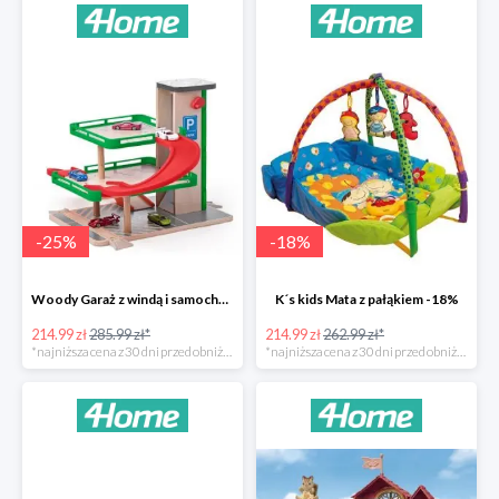
-
25
%
-
18
%
Woody Garaż z windą i samochodziki SIKU -25%
K´s kids Mata z pałąkiem -18%
214.99 zł
285.99 zł*
214.99 zł
262.99 zł*
*najniższa cena z 30 dni przed obniżką
*najniższa cena z 30 dni przed obniżką