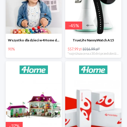
-
45
%
Wszystko dla dzieci w 4Home do -90%
TrueLife NannyWatch A15
90%
557.99 zł
1016.99 zł*
*najniższa cena z 30 dni przed obniżką
-
37
%