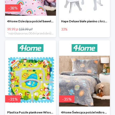
-
38
%
4Home Dziecięca pościel bawełniana Rainbow
Hape Deluxe białe pianino z krzesłem -33%
99.99 zł
159.99 zł*
33%
*najniższa cena z 30 dni przed obniżką
-
31
%
-
35
%
Plastica Puzzle piankowe Wioska -31%
4Home Świecąca pościel mikroflanela Planetarium -35%