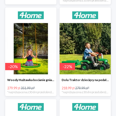
*najniższa cena z 30 dni przed obniżką
-
20
%
-
22
%
Woody Huśtawka bocianie gniazdo -20%
Dolu Traktor dziecięcy na pedały z przyczepką -22%
279.99 zł
351.99 zł*
218.99 zł
279.99 zł*
*najniższa cena z 30 dni przed obniżką
*najniższa cena z 30 dni przed obniżką