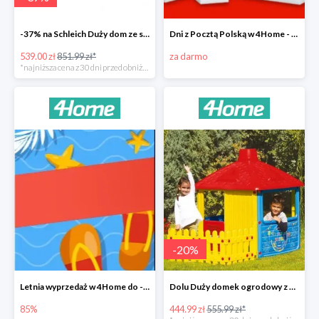
-37% na Schleich Duży dom ze stajnią i akcesoriami 96 cm
Dni z Pocztą Polską w 4Home - darmowa dostawa
539.00 zł
851.99 zł*
za darmo
*najniższa cena z 30 dni przed obniżką
-
20
%
Letnia wyprzedaż w 4Home do -85%
Dolu Duży domek ogrodowy z płotem -20%
85%
444.99 zł
555.99 zł*