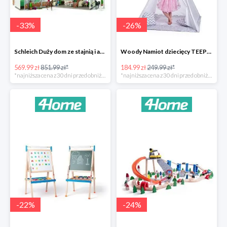
-
33
%
-
26
%
Schleich Duży dom ze stajnią i akcesoriami -33%
Woody Namiot dziecięcy TEEPEE -26%
569.99 zł
851.99 zł*
184.99 zł
249.99 zł*
*najniższa cena z 30 dni przed obniżką
*najniższa cena z 30 dni przed obniżką
-
22
%
-
24
%