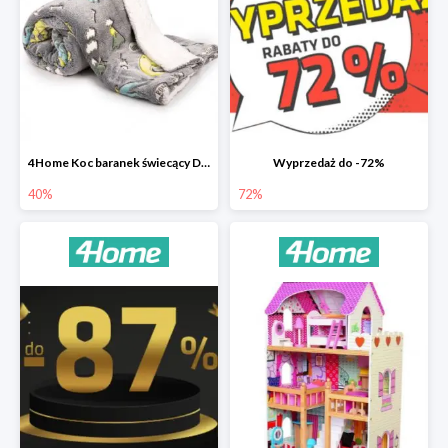
4Home Koc baranek świecący Dino
Wyprzedaż do -72%
40%
72%