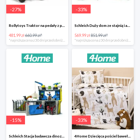
-
27
%
-
33
%
Rollytoys Traktor na pedały z przyczepą Farm Rolly Junior -27%
Schleich Duży dom ze stajnią i akcesoriami -33%
481.99 zł
660.99 zł*
569.99 zł
851.99 zł*
*najniższa cena z 30 dni przed obniżką
*najniższa cena z 30 dni przed obniżką
-
15
%
-
33
%
Schleich Stacja badawcza dinozaurów -15%
4Home Dziecięca pościel bawełniana do łóżeczka Nordic Friends -33%