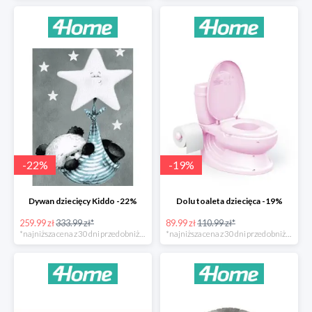
-
22
%
-
19
%
Dywan dziecięcy Kiddo -22%
Dolu toaleta dziecięca -19%
259.99 zł
333.99 zł*
89.99 zł
110.99 zł*
*najniższa cena z 30 dni przed obniżką
*najniższa cena z 30 dni przed obniżką