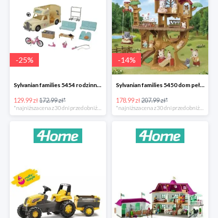
-
25
%
-
14
%
Sylvanian families 5454 rodzinny kamper -25%
Sylvanian families 5450 dom pełen przygód na drzewie -14%
129.99 zł
172.99 zł*
178.99 zł
207.99 zł*
*najniższa cena z 30 dni przed obniżką
*najniższa cena z 30 dni przed obniżką