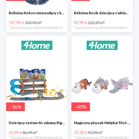
Belisima Kokon niemowlęcy z kołderką Angel Baby-23%
Belisima Becik dziecięcy z wkładem kokosowym Inteligentna sówka -26%
197.99 zł
259.99 zł*
92.99 zł
125.99 zł*
*najniższa cena z 30 dni przed obniżką
*najniższa cena z 30 dni przed obniżką
-
36
%
-
40
%
Dziecięcy zestaw do zabawy Big garage -36%
Magiczny pluszak Małpka/Słoń -40%
55.99 zł
86.99 zł*
55.99 zł
92.99 zł*
*najniższa cena z 30 dni przed obniżką
*najniższa cena z 30 dni przed obniżką