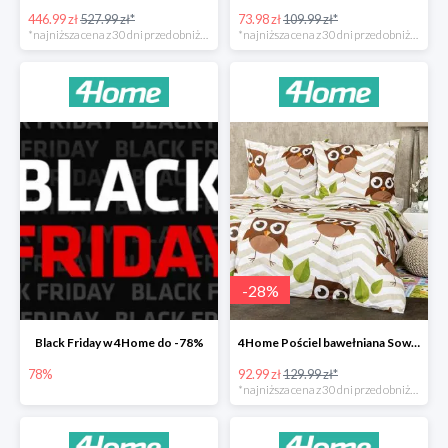
446.99 zł
527.99 zł*
73.98 zł
109.99 zł*
*najniższa cena z 30 dni przed obniżką
*najniższa cena z 30 dni przed obniżką
-
28
%
Black Friday w 4Home do -78%
4Home Pościel bawełniana Sowy -28%
78%
92.99 zł
129.99 zł*
*najniższa cena z 30 dni przed obniżką