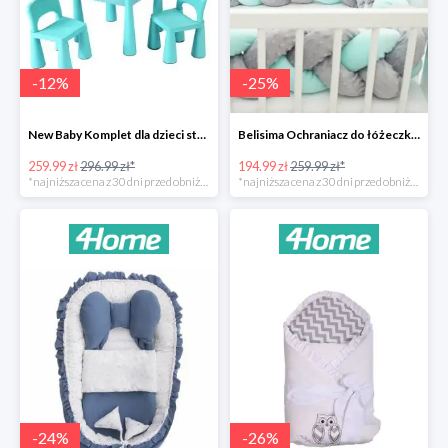
-
12
%
-
25
%
New Baby Komplet dla dzieci stolik i krzesełka -12%
Belisima Ochraniacz do łóżeczka Warkocz -25%
259.99 zł
296.99 zł*
194.99 zł
259.99 zł*
*najniższa cena z 30 dni przed obniżką
*najniższa cena z 30 dni przed obniżką
-
24
%
-
26
%