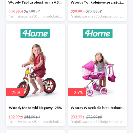
Woody Tablica obustronna ABC -22%
Woody Tor kolejowy ze zjeżdżalnią i żurawiem -24%
208.99 zł
267.99 zł*
229.99 zł
303.99 zł*
*najniższa cena z 30 dni przed obniżką
*najniższa cena z 30 dni przed obniżką
-
25
%
-
25
%
Woody Motocykl biegowy -25%
Woody Wózek dla lalek Jednorożec -25%
182.99 zł
244.99 zł*
203.99 zł
272.99 zł*
*najniższa cena z 30 dni przed obniżką
*najniższa cena z 30 dni przed obniżką