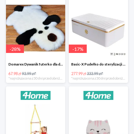
-
28
%
-
17
%
Domarex Dywanik futerko dla dzieci Pies czarno-biały -28%
Basic-X Pudełko do sterylizacji z ozonem -17%
67.98 zł
93.99 zł*
277.99 zł
333.99 zł*
*najniższa cena z 30 dni przed obniżką
*najniższa cena z 30 dni przed obniżką