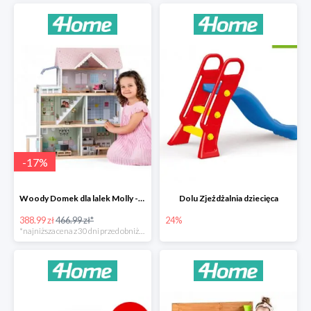
-
17
%
Woody Domek dla lalek Molly -78zł
Dolu Zjeżdżalnia dziecięca
388.99 zł
466.99 zł*
24%
*najniższa cena z 30 dni przed obniżką