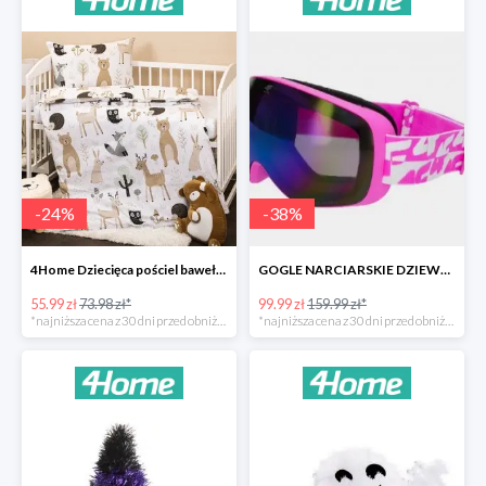
-
24
%
-
38
%
4Home Dziecięca pościel bawełniana do łóżeczka Nordic Friends -24%
GOGLE NARCIARSKIE DZIEWCZĘCE -37%
55.99 zł
73.98 zł*
99.99 zł
159.99 zł*
*najniższa cena z 30 dni przed obniżką
*najniższa cena z 30 dni przed obniżką