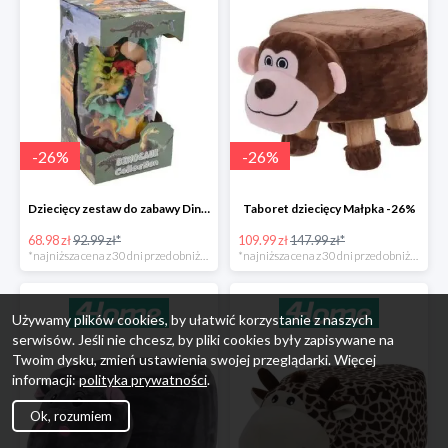
-
26
%
-
26
%
Dziecięcy zestaw do zabawy Dinosaur Collection -26%
Taboret dziecięcy Małpka -26%
68.98 zł
92.99 zł*
109.99 zł
147.99 zł*
*najniższa cena z 30 dni przed obniżką
*najniższa cena z 30 dni przed obniżką
Używamy plików cookies, by ułatwić korzystanie z naszych
serwisów. Jeśli nie chcesz, by pliki cookies były zapisywane na
Twoim dysku, zmień ustawienia swojej przeglądarki. Więcej
informacji:
polityka prywatności
.
Ok, rozumiem