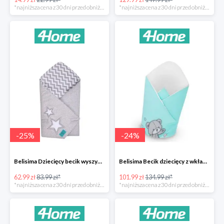
*najniższa cena z 30 dni przed obniżką
*najniższa cena z 30 dni przed obniżką
-
25
%
-
24
%
Belisima Dziecięcy becik wyszywany Gwiazdka -25%
Belisima Becik dziecięcy z wkładem kokosowym Teddy Bear -24%
62.99 zł
83.99 zł*
101.99 zł
134.99 zł*
*najniższa cena z 30 dni przed obniżką
*najniższa cena z 30 dni przed obniżką