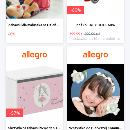
-
60
%
Zabawki dla maluszka na Dzień Dziecka na Allegro do -60%
Łóżko BABY BOO -60%
60%
199.99 zł
499.99 zł*
*najniższa cena z 30 dni przed obniżką
-
57
%
Skrzynia na zabawki Wooden Toys -57%
Wszystko do Pierwszej Komunii na Allegro do -70%