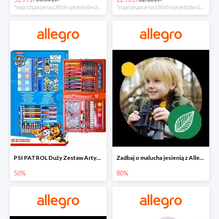
*najniższa cena z 30 dni przed obniżką
*najniższa cena z 30 dni przed obniżką
PSI PATROL Duży Zestaw Artystyczny 52 elementy na piąty komplet -50%
Zadbaj o malucha jesienią z Allegro do -80%
50%
80%