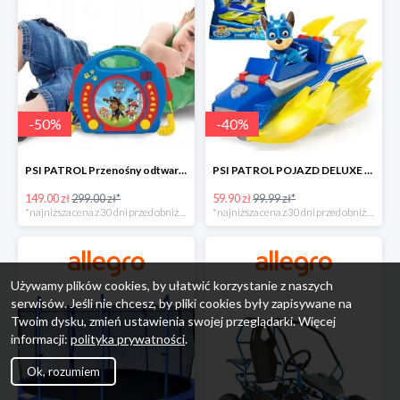
-
50
%
-
40
%
PSI PATROL Przenośny odtwarzacz CD Karaoke PAW -50%
PSI PATROL POJAZD DELUXE FIGURKA CHASE MIGHTY PUPS -40%
149.00 zł
299.00 zł*
59.90 zł
99.99 zł*
*najniższa cena z 30 dni przed obniżką
*najniższa cena z 30 dni przed obniżką
Używamy plików cookies, by ułatwić korzystanie z naszych
serwisów. Jeśli nie chcesz, by pliki cookies były zapisywane na
Twoim dysku, zmień ustawienia swojej przeglądarki. Więcej
informacji:
polityka prywatności
.
Ok, rozumiem