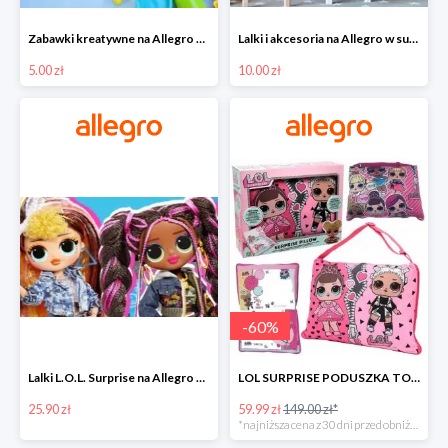
Zabawki kreatywne na Allegro w super cenach od 5 zł
Lalki i akcesoria na Allegro w super cenach od 10 zł
5.00 zł
10.00 zł
-
60
%
Lalki L.O.L. Surprise na Allegro w super cenach od 25,90 zł
LOL SURPRISE PODUSZKA TOREBKA SEKRETNY SCHOWEK MP3 -59%
25.90 zł
59.99 zł
149.00 zł*
*najniższa cena z 30 dni przed obniżką