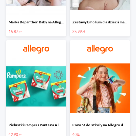
Marka Bepanthen Baby na Allegro od 15,87 zł!
Zestawy Emolium dla dzieci i mam na Allegro od 35,99 zł
15.87 zł
35.99 zł
Pieluszki Pampers Pants na Allegro od 42,90 zł
Powrót do szkoły na Allegro do -40%
42.90 zł
40%