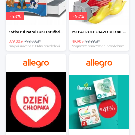
-
53
%
-
50
%
Łóżko Psi Patrol LUKI +szuflada+materac+grafika -52%
PSI PATROL POJAZD DELUXE FIGURKA MARSHALL MIGHTY -50%
379.00 zł
799.00 zł*
49.90 zł
99.99 zł*
*najniższa cena z 30 dni przed obniżką
*najniższa cena z 30 dni przed obniżką