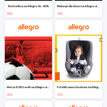
Bestsellery na Allegro do -80%
Wakacje dla dzieci na Allegro do -70%
80%
70%
Mecze EURO w 4K na Allagro w super cenach
Foteliki samochodowe na Allegro w super cenach
30%
35%