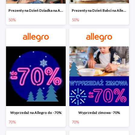
Prezenty na Dzień Dziadka na Allegro do -50%
Prezenty na Dzień Babci na Allegro do -50%
50%
50%
Wyprzedaż na Allegro do -70%
Wyprzedaż zimowa -70%
70%
70%