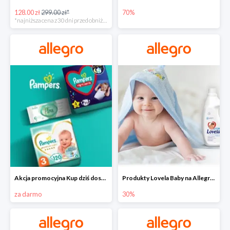
128.00 zł
299.00 zł*
70%
*najniższa cena z 30 dni przed obniżką
Akcja promocyjna Kup dziś dostawa jutro
Produkty Lovela Baby na Allegro do -30%
za darmo
30%