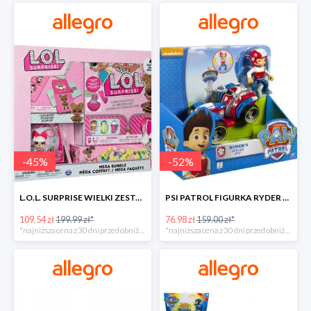
-
45
%
-
52
%
L.O.L. SURPRISE WIELKI ZESTAW NIESPODZIANKA 4 GRY -45%
PSI PATROL FIGURKA RYDER + QUAD POJAZD RATUNKOWY -51%
109.54 zł
199.99 zł*
76.98 zł
159.00 zł*
*najniższa cena z 30 dni przed obniżką
*najniższa cena z 30 dni przed obniżką