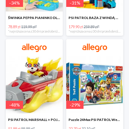
-
34
%
-
31
%
ŚWINKA PEPPA PIANINKO DLA DZIECI -34%
PSI PATROL BAZA Z WINDĄ WIEŻA + POJAZD AUTO REX -30%
78.89 zł
119.99 zł*
179.90 zł
259.89 zł*
*najniższa cena z 30 dni przed obniżką
*najniższa cena z 30 dni przed obniżką
-
48
%
-
29
%
PSI PATROL MARSHALL + POJAZD WÓZ STRAŻACKI DŹWIĘK -48%
Puzzle 24Max PSI PATROL Wesoła drużyna TREFL -29%
51.99 zł
99.99 zł*
22.70 zł
32.10 zł*