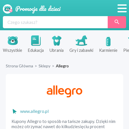
Promocje
Produkty
Sklepy
Wszystkie
Edukacja
Ubrania
Gry i zabawki
Karmienie
Pie
Blog
Strona Główna
>
Sklepy
>
Allegro
Wyprawka
www.allegro.pl
Kupony Allegro to sposób na tańsze zakupy. Dzięki nim
możez otrzymać nawet do kilkudziesięciu procent