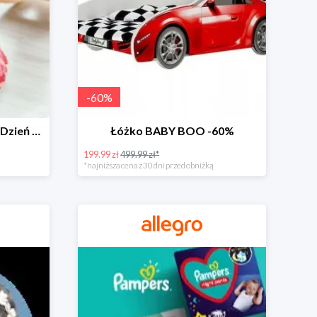
-
60
%
Zabawki dla maluszka na Dzień Dziecka na Allegro do -60%
Łóżko BABY BOO -60%
199.99 zł
499.99 zł*
*najniższa cena z 30 dni przed obniżką