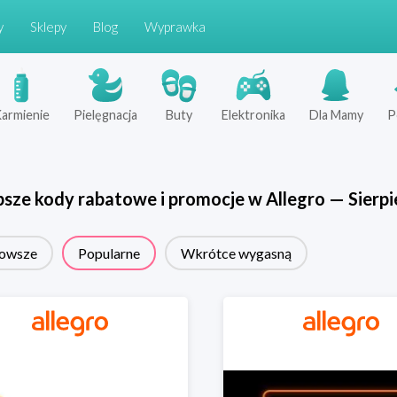
y
Sklepy
Blog
Wyprawka
armienie
Pielęgnacja
Buty
Elektronika
Dla Mamy
P
psze kody rabatowe i promocje w
Allegro
—
Sierpi
owsze
Popularne
Wkrótce wygasną