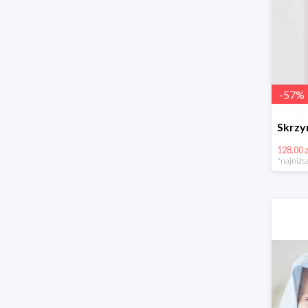
-
57
%
128.00 z
*najniższ