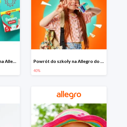
Pieluszki Pampers Pants na Allegro od 42,90 zł
Powrót do szkoły na Allegro do -40%
40%