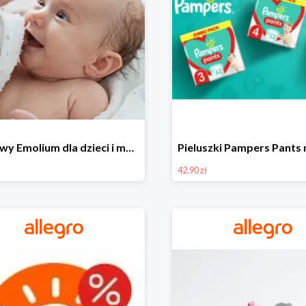
Zestawy Emolium dla dzieci i mam na Allegro od 35,99 zł
42.90 zł