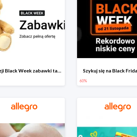
Z okazji Black Week zabawki taniej na allegro.pl
Szykuj się na Black Fri
60%