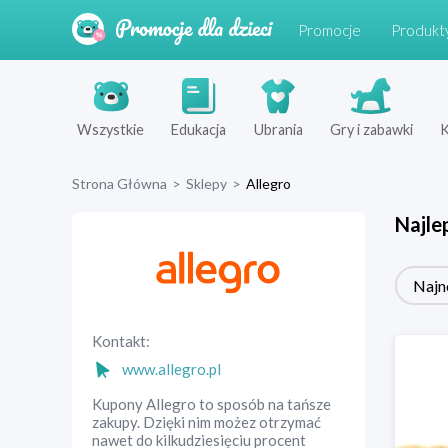
Promocje
Produkt
Wszystkie
Edukacja
Ubrania
Gry i zabawki
K
Strona Główna
>
Sklepy
>
Allegro
Najle
Najn
Kontakt:
www.allegro.pl
Kupony Allegro to sposób na tańsze
zakupy. Dzięki nim możez otrzymać
nawet do kilkudziesięciu procent