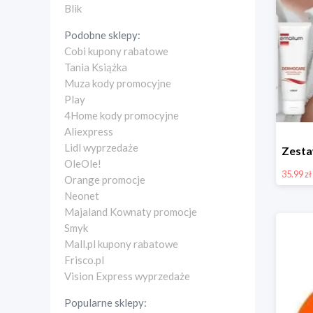
Blik
Podobne sklepy:
Cobi kupony rabatowe
Tania Książka
Muza kody promocyjne
Play
4Home kody promocyjne
Aliexpress
Lidl wyprzedaże
OleOle!
35.99 zł
Orange promocje
Neonet
Majaland Kownaty promocje
Smyk
Mall.pl kupony rabatowe
Frisco.pl
Vision Express wyprzedaże
Popularne sklepy: