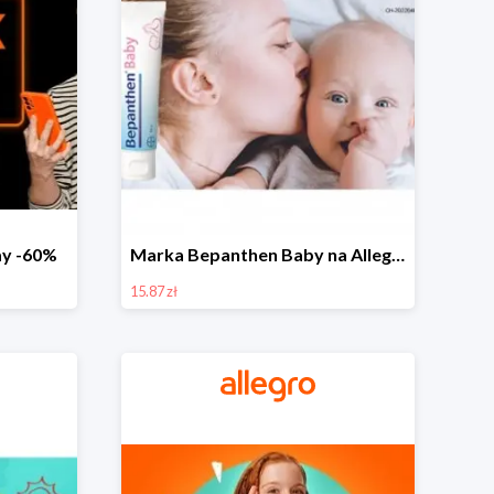
day -60%
Marka Bepanthen Baby na Allegro od 15,87 zł!
15.87 zł