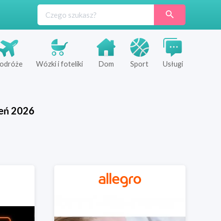
odróże
Wózki i foteliki
Dom
Sport
Usługi
eń
2026