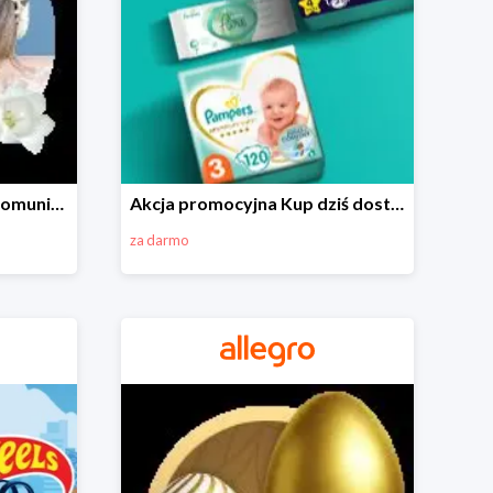
Wszystko do Pierwszej Komunii na Allegro do -70%
Akcja promocyjna Kup dziś dostawa jutro
za darmo