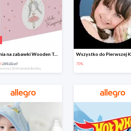
Skrzynia na zabawki Wooden Toys -57%
ł
299.00 zł*
70%
a cena z 30 dni przed obniżką