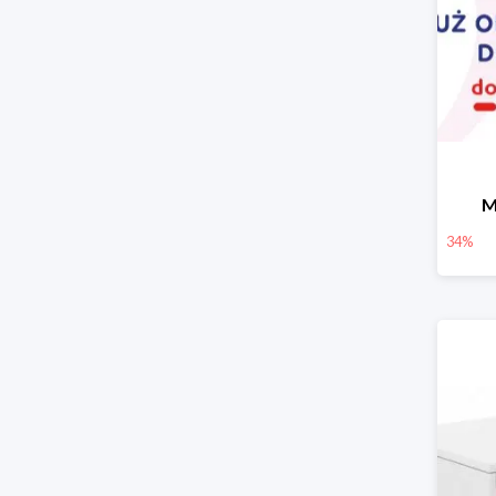
M
34%