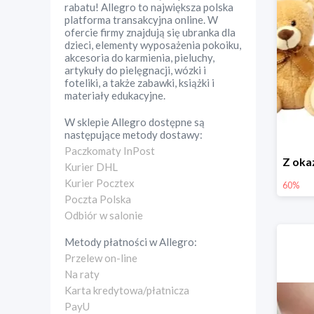
rabatu! Allegro to największa polska
platforma transakcyjna online. W
ofercie firmy znajdują się ubranka dla
dzieci, elementy wyposażenia pokoiku,
akcesoria do karmienia, pieluchy,
artykuły do pielęgnacji, wózki i
foteliki, a także zabawki, książki i
materiały edukacyjne.
W sklepie
Allegro
dostępne są
następujące metody dostawy:
Paczkomaty InPost
Kurier DHL
Kurier Pocztex
60%
Poczta Polska
Odbiór w salonie
Metody płatności w
Allegro
:
Przelew on-line
Na raty
Karta kredytowa/płatnicza
PayU