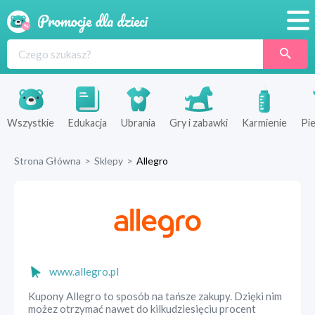
Promocje
Produkty
Sklepy
Wszystkie
Edukacja
Ubrania
Gry i zabawki
Karmienie
Pie
Blog
Strona Główna
>
Sklepy
>
Allegro
Wyprawka
www.allegro.pl
Kupony Allegro to sposób na tańsze zakupy. Dzięki nim
możez otrzymać nawet do kilkudziesięciu procent