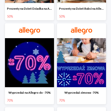
Prezenty na Dzień Dziadka na Allegro do -50%
Prezenty na Dzień Babci na Allegro do -50%
50%
50%
Wyprzedaż na Allegro do -70%
Wyprzedaż zimowa -70%
70%
70%