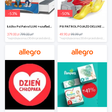
-
53
%
-
50
%
Łóżko Psi Patrol LUKI +szuflada+materac+grafika -52%
PSI PATROL POJAZD DELUXE FIGURKA MARSHALL MIGHTY -50%
379.00 zł
799.00 zł*
49.90 zł
99.99 zł*
*najniższa cena z 30 dni przed obniżką
*najniższa cena z 30 dni przed obniżką