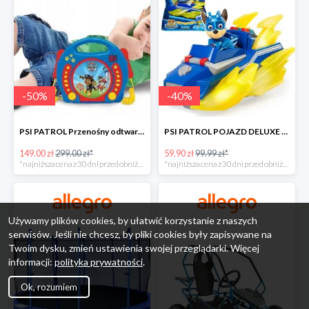
-
50
%
-
40
%
PSI PATROL Przenośny odtwarzacz CD Karaoke PAW -50%
PSI PATROL POJAZD DELUXE FIGURKA CHASE MIGHTY PUPS -40%
149.00 zł
299.00 zł*
59.90 zł
99.99 zł*
*najniższa cena z 30 dni przed obniżką
*najniższa cena z 30 dni przed obniżką
Używamy plików cookies, by ułatwić korzystanie z naszych
serwisów. Jeśli nie chcesz, by pliki cookies były zapisywane na
Twoim dysku, zmień ustawienia swojej przeglądarki. Więcej
informacji:
polityka prywatności
.
Ok, rozumiem