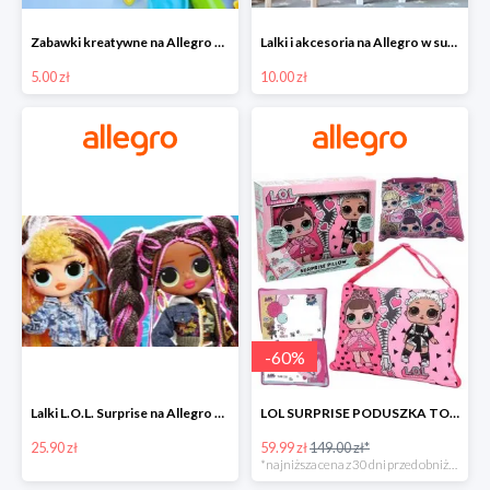
Zabawki kreatywne na Allegro w super cenach od 5 zł
Lalki i akcesoria na Allegro w super cenach od 10 zł
5.00 zł
10.00 zł
-
60
%
Lalki L.O.L. Surprise na Allegro w super cenach od 25,90 zł
LOL SURPRISE PODUSZKA TOREBKA SEKRETNY SCHOWEK MP3 -59%
25.90 zł
59.99 zł
149.00 zł*
*najniższa cena z 30 dni przed obniżką