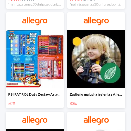
*najniższa cena z 30 dni przed obniżką
*najniższa cena z 30 dni przed obniżką
PSI PATROL Duży Zestaw Artystyczny 52 elementy na piąty komplet -50%
Zadbaj o malucha jesienią z Allegro do -80%
50%
80%