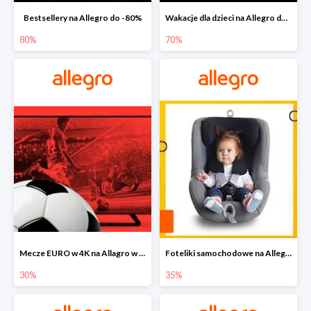
Bestsellery na Allegro do -80%
Wakacje dla dzieci na Allegro do -70%
80%
70%
Mecze EURO w 4K na Allagro w super cenach
Foteliki samochodowe na Allegro w super cenach
30%
35%