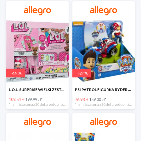
-
45
%
-
52
%
L.O.L. SURPRISE WIELKI ZESTAW NIESPODZIANKA 4 GRY -45%
PSI PATROL FIGURKA RYDER + QUAD POJAZD RATUNKOWY -51%
109.54 zł
199.99 zł*
76.98 zł
159.00 zł*
*najniższa cena z 30 dni przed obniżką
*najniższa cena z 30 dni przed obniżką