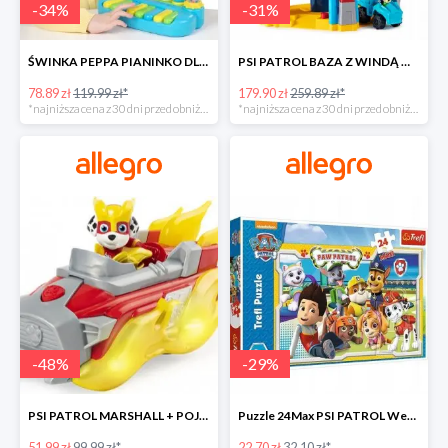
-
34
%
-
31
%
ŚWINKA PEPPA PIANINKO DLA DZIECI -34%
PSI PATROL BAZA Z WINDĄ WIEŻA + POJAZD AUTO REX -30%
78.89 zł
119.99 zł*
179.90 zł
259.89 zł*
*najniższa cena z 30 dni przed obniżką
*najniższa cena z 30 dni przed obniżką
-
48
%
-
29
%
PSI PATROL MARSHALL + POJAZD WÓZ STRAŻACKI DŹWIĘK -48%
Puzzle 24Max PSI PATROL Wesoła drużyna TREFL -29%
51.99 zł
99.99 zł*
22.70 zł
32.10 zł*