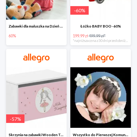
-
60
%
Zabawki dla maluszka na Dzień Dziecka na Allegro do -60%
Łóżko BABY BOO -60%
60%
199.99 zł
499.99 zł*
*najniższa cena z 30 dni przed obniżką
-
57
%
Skrzynia na zabawki Wooden Toys -57%
Wszystko do Pierwszej Komunii na Allegro do -70%