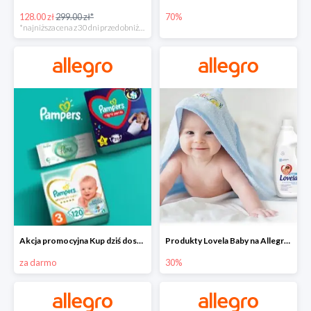
128.00 zł
299.00 zł*
70%
*najniższa cena z 30 dni przed obniżką
Akcja promocyjna Kup dziś dostawa jutro
Produkty Lovela Baby na Allegro do -30%
za darmo
30%