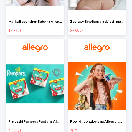
Marka Bepanthen Baby na Allegro od 15,87 zł!
Zestawy Emolium dla dzieci i mam na Allegro od 35,99 zł
15.87 zł
35.99 zł
Pieluszki Pampers Pants na Allegro od 42,90 zł
Powrót do szkoły na Allegro do -40%
42.90 zł
40%