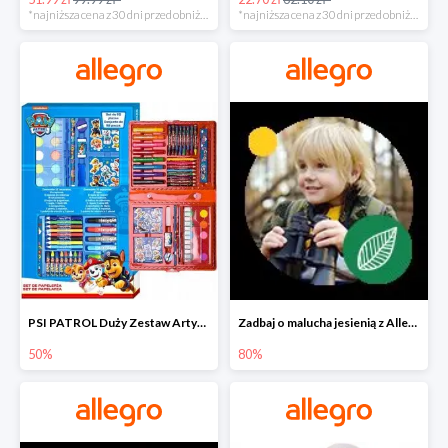
*najniższa cena z 30 dni przed obniżką
*najniższa cena z 30 dni przed obniżką
PSI PATROL Duży Zestaw Artystyczny 52 elementy na piąty komplet -50%
Zadbaj o malucha jesienią z Allegro do -80%
50%
80%