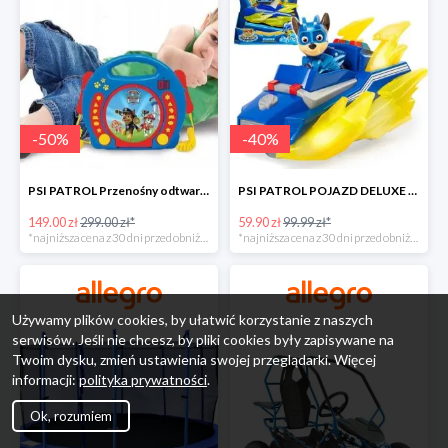
-
50
%
-
40
%
PSI PATROL Przenośny odtwarzacz CD Karaoke PAW -50%
PSI PATROL POJAZD DELUXE FIGURKA CHASE MIGHTY PUPS -40%
149.00 zł
299.00 zł*
59.90 zł
99.99 zł*
*najniższa cena z 30 dni przed obniżką
*najniższa cena z 30 dni przed obniżką
Używamy plików cookies, by ułatwić korzystanie z naszych
serwisów. Jeśli nie chcesz, by pliki cookies były zapisywane na
Twoim dysku, zmień ustawienia swojej przeglądarki. Więcej
informacji:
polityka prywatności
.
Ok, rozumiem