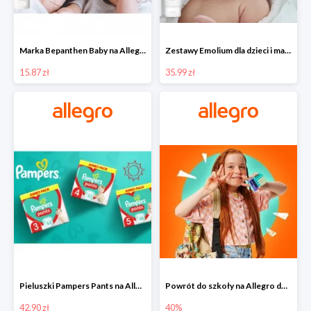
Marka Bepanthen Baby na Allegro od 15,87 zł!
Zestawy Emolium dla dzieci i mam na Allegro od 35,99 zł
15.87 zł
35.99 zł
Pieluszki Pampers Pants na Allegro od 42,90 zł
Powrót do szkoły na Allegro do -40%
42.90 zł
40%