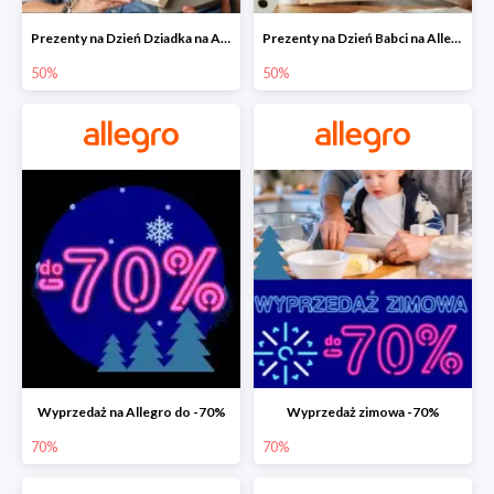
Prezenty na Dzień Dziadka na Allegro do -50%
Prezenty na Dzień Babci na Allegro do -50%
50%
50%
Wyprzedaż na Allegro do -70%
Wyprzedaż zimowa -70%
70%
70%