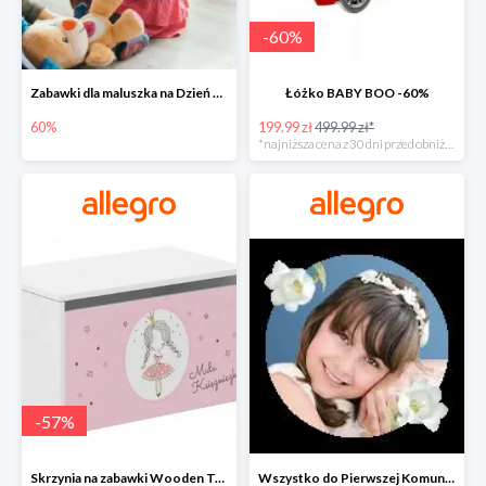
-
60
%
Zabawki dla maluszka na Dzień Dziecka na Allegro do -60%
Łóżko BABY BOO -60%
60%
199.99 zł
499.99 zł*
*najniższa cena z 30 dni przed obniżką
-
57
%
Skrzynia na zabawki Wooden Toys -57%
Wszystko do Pierwszej Komunii na Allegro do -70%