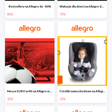
Bestsellery na Allegro do -80%
Wakacje dla dzieci na Allegro do -70%
80%
70%
Mecze EURO w 4K na Allagro w super cenach
Foteliki samochodowe na Allegro w super cenach
30%
35%