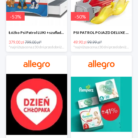
-
53
%
-
50
%
Łóżko Psi Patrol LUKI +szuflada+materac+grafika -52%
PSI PATROL POJAZD DELUXE FIGURKA MARSHALL MIGHTY -50%
379.00 zł
799.00 zł*
49.90 zł
99.99 zł*
*najniższa cena z 30 dni przed obniżką
*najniższa cena z 30 dni przed obniżką