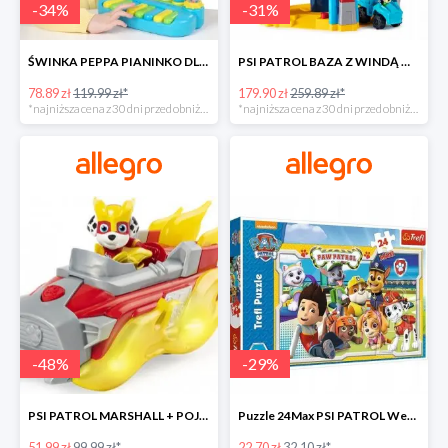
-
34
%
-
31
%
ŚWINKA PEPPA PIANINKO DLA DZIECI -34%
PSI PATROL BAZA Z WINDĄ WIEŻA + POJAZD AUTO REX -30%
78.89 zł
119.99 zł*
179.90 zł
259.89 zł*
*najniższa cena z 30 dni przed obniżką
*najniższa cena z 30 dni przed obniżką
-
48
%
-
29
%
PSI PATROL MARSHALL + POJAZD WÓZ STRAŻACKI DŹWIĘK -48%
Puzzle 24Max PSI PATROL Wesoła drużyna TREFL -29%
51.99 zł
99.99 zł*
22.70 zł
32.10 zł*