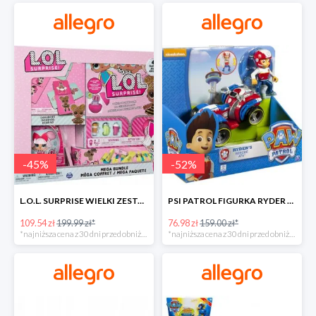
-
45
%
-
52
%
L.O.L. SURPRISE WIELKI ZESTAW NIESPODZIANKA 4 GRY -45%
PSI PATROL FIGURKA RYDER + QUAD POJAZD RATUNKOWY -51%
109.54 zł
199.99 zł*
76.98 zł
159.00 zł*
*najniższa cena z 30 dni przed obniżką
*najniższa cena z 30 dni przed obniżką