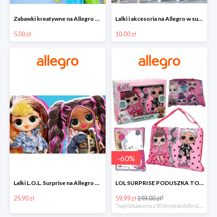
Zabawki kreatywne na Allegro w super cenach od 5 zł
Lalki i akcesoria na Allegro w super cenach od 10 zł
5.00 zł
10.00 zł
-
60
%
Lalki L.O.L. Surprise na Allegro w super cenach od 25,90 zł
LOL SURPRISE PODUSZKA TOREBKA SEKRETNY SCHOWEK MP3 -59%
25.90 zł
59.99 zł
149.00 zł*
*najniższa cena z 30 dni przed obniżką