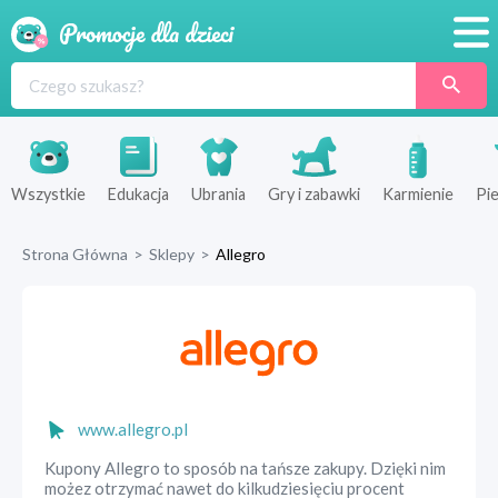
Promocje
Produkty
Sklepy
Wszystkie
Edukacja
Ubrania
Gry i zabawki
Karmienie
Pie
Blog
Strona Główna
>
Sklepy
>
Allegro
Wyprawka
www.allegro.pl
Kupony Allegro to sposób na tańsze zakupy. Dzięki nim
możez otrzymać nawet do kilkudziesięciu procent