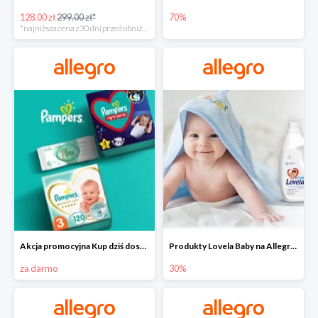
128.00 zł
299.00 zł*
70%
*najniższa cena z 30 dni przed obniżką
Akcja promocyjna Kup dziś dostawa jutro
Produkty Lovela Baby na Allegro do -30%
za darmo
30%